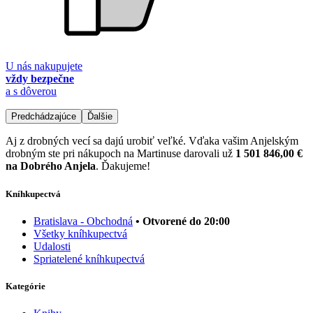
U nás nakupujete
vždy bezpečne
a s dôverou
Predchádzajúce
Ďalšie
Aj z drobných vecí sa dajú urobiť veľké. Vďaka vašim Anjelským
drobným ste pri nákupoch na Martinuse darovali už
1 501 846,00 €
na Dobrého Anjela
. Ďakujeme!
Kníhkupectvá
Bratislava - Obchodná
• Otvorené do 20:00
Všetky kníhkupectvá
Udalosti
Spriatelené kníhkupectvá
Kategórie