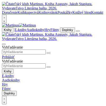
Doručenie
Kníhkupectvá
Knihovrátok
Poukážky
Knižný blog
Kontakt
E-knihy
Audioknihy
Hry
Filmy
Knihy
Doplnky
Vyhľadávanie
Prihlásiť
Vyhľadávanie
Knihy
E-knihy
Audioknihy
Hry
Filmy
Doplnky