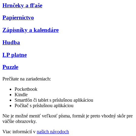
Hrnčeky a fľaše
Papiernictvo
Zápisníky a kalendáre
Hudba
LP platne
Puzzle
Prečítate na zariadeniach:
Pocketbook
Kindle
Smartfón či tablet s príslušnou aplikáciou
Počítač s príslušnou aplikáciou
Nie je možné meniť veľkosť písma, formát je preto vhodný skôr pre
väčšie obrazovky.
Viac informácií v
našich návodoch