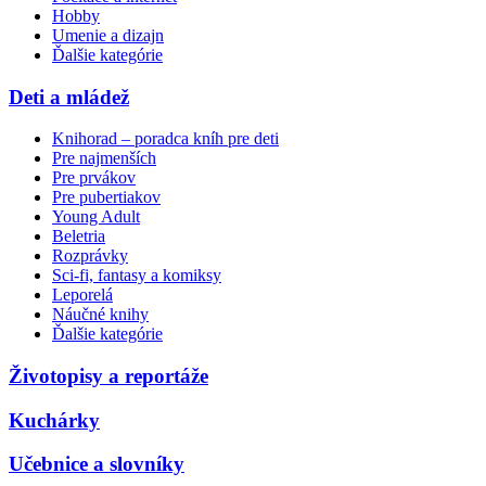
Hobby
Umenie a dizajn
Ďalšie kategórie
Deti a mládež
Knihorad – poradca kníh pre deti
Pre najmenších
Pre prvákov
Pre pubertiakov
Young Adult
Beletria
Rozprávky
Sci-fi, fantasy a komiksy
Leporelá
Náučné knihy
Ďalšie kategórie
Životopisy a reportáže
Kuchárky
Učebnice a slovníky