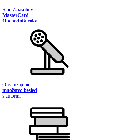
Sme 7-násobný
MasterCard
Obchodník roka
Organizujeme
množstvo besied
s autormi