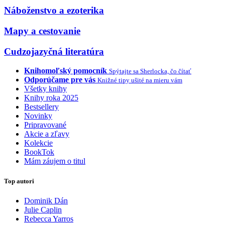
Náboženstvo a ezoterika
Mapy a cestovanie
Cudzojazyčná literatúra
Knihomoľský pomocník
Spýtajte sa Sherlocka, čo čítať
Odporúčame pre vás
Knižné tipy ušité na mieru vám
Všetky knihy
Knihy roka 2025
Bestsellery
Novinky
Pripravované
Akcie a zľavy
Kolekcie
BookTok
Mám záujem o titul
Top autori
Dominik Dán
Julie Caplin
Rebecca Yarros