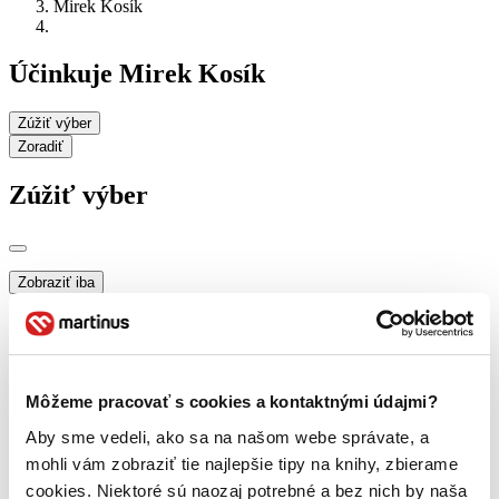
Mirek Kosík
Účinkuje Mirek Kosík
Zúžiť výber
Zoradiť
Zúžiť výber
Zobraziť iba
novinky (0 titulov)
novinky
zľavnené tituly (0 titulov)
zľavnené tituly
Dostupnosť
na centrálnom sklade (0 titulov)
na centrálnom sklade
Môžeme pracovať s cookies a kontaktnými údajmi?
predpredaj (0 titulov)
predpredaj
pripravujeme (0 titulov)
pripravujeme
Aby sme vedeli, ako sa na našom webe správate, a
dostupná (bez vypredaných) (0 titulov)
dostupná (bez
mohli vám zobraziť tie najlepšie tipy na knihy, zbierame
vypredaných)
cookies. Niektoré sú naozaj potrebné a bez nich by naša