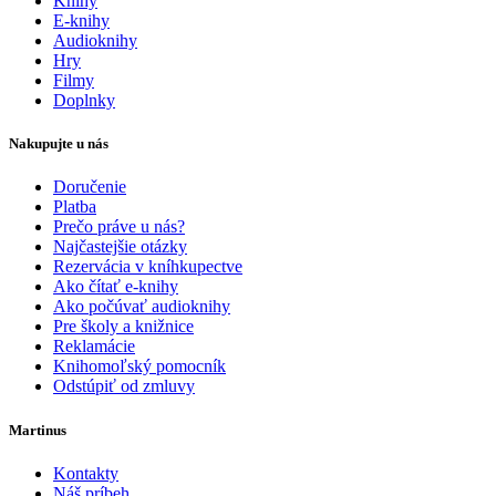
Knihy
E-knihy
Audioknihy
Hry
Filmy
Doplnky
Nakupujte u nás
Doručenie
Platba
Prečo práve u nás?
Najčastejšie otázky
Rezervácia v kníhkupectve
Ako čítať e-knihy
Ako počúvať audioknihy
Pre školy a knižnice
Reklamácie
Knihomoľský pomocník
Odstúpiť od zmluvy
Martinus
Kontakty
Náš príbeh