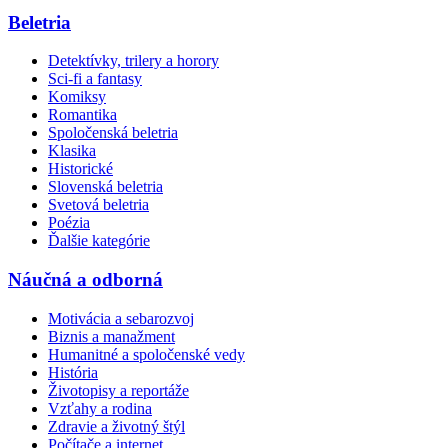
Beletria
Detektívky, trilery a horory
Sci-fi a fantasy
Komiksy
Romantika
Spoločenská beletria
Klasika
Historické
Slovenská beletria
Svetová beletria
Poézia
Ďalšie kategórie
Náučná a odborná
Motivácia a sebarozvoj
Biznis a manažment
Humanitné a spoločenské vedy
História
Životopisy a reportáže
Vzťahy a rodina
Zdravie a životný štýl
Počítače a internet