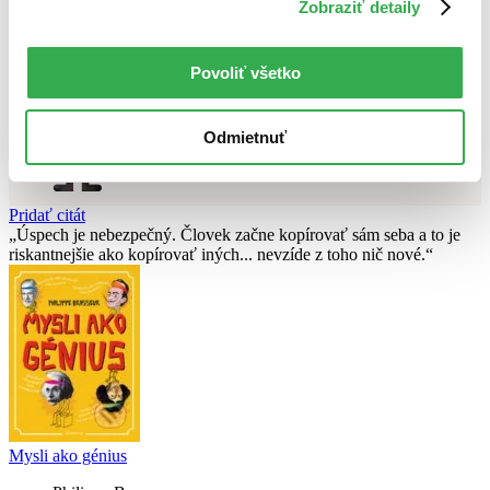
Zobraziť detaily
Nebol nájdený
žiadny titul
vyhovujúci zadaným podmienkam.
Skúste prosím zmeniť vyhľadávaný výraz.
Povoliť všetko
Chcete poradiť knihu?
Odmietnuť
Náš pomocník Sherlock vám ju s radosťou vypátra!
Knihomoľský pomocník
Pridať citát
Úspech je nebezpečný. Človek začne kopírovať sám seba a to je
riskantnejšie ako kopírovať iných... nevzíde z toho nič nové.
Mysli ako génius