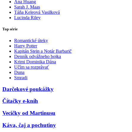
Ana Huang
Sarah J. Maas
Táňa Keleová Vasilková
Lucinda Riley
Top série
Romantické úteky
Harry Potter
Kapitán Stein a Notár Barbarič
Denník odvážneho bojka
Krimi Dominika Dána
Učím sa rozprávať
Duna
Smradi
Darčekové poukážky
Čítačky e-kníh
Vecičky od Martinusu
Káva, čaj a pochutiny