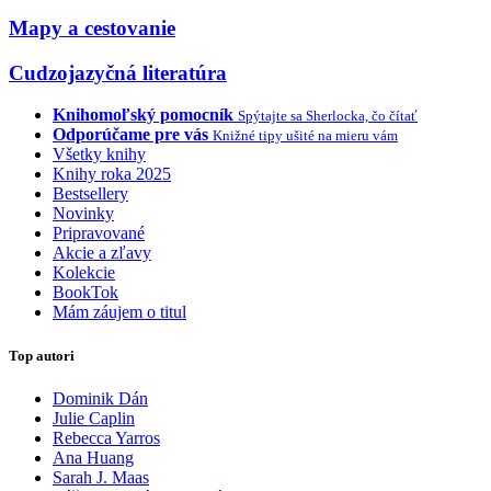
Mapy a cestovanie
Cudzojazyčná literatúra
Knihomoľský pomocník
Spýtajte sa Sherlocka, čo čítať
Odporúčame pre vás
Knižné tipy ušité na mieru vám
Všetky knihy
Knihy roka 2025
Bestsellery
Novinky
Pripravované
Akcie a zľavy
Kolekcie
BookTok
Mám záujem o titul
Top autori
Dominik Dán
Julie Caplin
Rebecca Yarros
Ana Huang
Sarah J. Maas