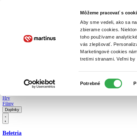
Doručenie
Kníhkupectvá
Knihovrátok
Poukážky
Knižný blog
Kontakt
Môžeme pracovať s cooki
Aby sme vedeli, ako sa na 
zbierame cookies. Niektor
E-knihy
Audioknihy
Hry
Filmy
Knihy
Doplnky
toho používame analytické
vás zlepšovať. Personaliz
Vyhľadávanie
Marketingové cookies nám 
tretími stranami. Veľmi b
Prihlásiť
Vyhľadávanie
Výber
Knihy
Potrebné
P
súhlasu
E-knihy
Audioknihy
Hry
Filmy
Doplnky
Beletria