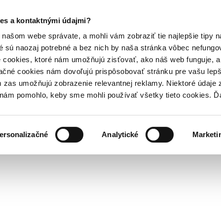
es a kontaktnými údajmi?
našom webe správate, a mohli vám zobraziť tie najlepšie tipy n
é sú naozaj potrebné a bez nich by naša stránka vôbec nefung
 cookies, ktoré nám umožňujú zisťovať, ako náš web funguje, a 
ačné cookies nám dovoľujú prispôsobovať stránku pre vašu lepši
zas umožňujú zobrazenie relevantnej reklamy. Niektoré údaje z
y nám pomohlo, keby sme mohli používať všetky tieto cookies. 
ersonalizačné
Analytické
Marketi