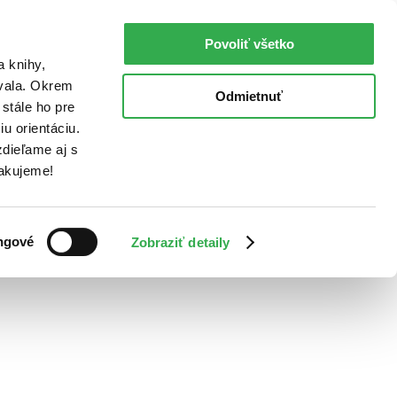
Povoliť všetko
a knihy,
ovala. Okrem
Odmietnuť
stále ho pre
u orientáciu.
dieľame aj s
Ďakujeme!
ngové
Zobraziť detaily