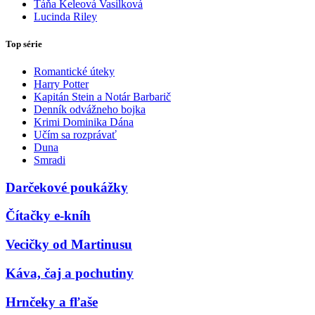
Táňa Keleová Vasilková
Lucinda Riley
Top série
Romantické úteky
Harry Potter
Kapitán Stein a Notár Barbarič
Denník odvážneho bojka
Krimi Dominika Dána
Učím sa rozprávať
Duna
Smradi
Darčekové poukážky
Čítačky e-kníh
Vecičky od Martinusu
Káva, čaj a pochutiny
Hrnčeky a fľaše