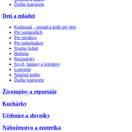
Ďalšie kategórie
Deti a mládež
Knihorad – poradca kníh pre deti
Pre najmenších
Pre prvákov
Pre pubertiakov
Young Adult
Beletria
Rozprávky
Sci-fi, fantasy a komiksy
Leporelá
Náučné knihy
Ďalšie kategórie
Životopisy a reportáže
Kuchárky
Učebnice a slovníky
Náboženstvo a ezoterika