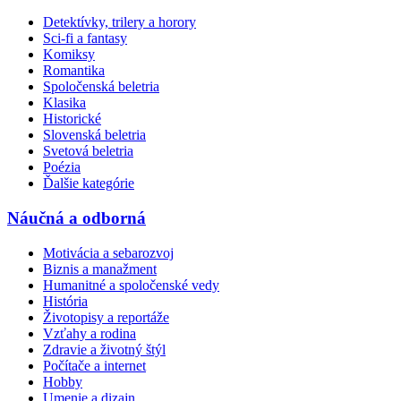
Detektívky, trilery a horory
Sci-fi a fantasy
Komiksy
Romantika
Spoločenská beletria
Klasika
Historické
Slovenská beletria
Svetová beletria
Poézia
Ďalšie kategórie
Náučná a odborná
Motivácia a sebarozvoj
Biznis a manažment
Humanitné a spoločenské vedy
História
Životopisy a reportáže
Vzťahy a rodina
Zdravie a životný štýl
Počítače a internet
Hobby
Umenie a dizajn