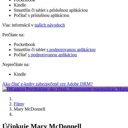
Kindle
Smartfón či tablet s príslušnou aplikáciou
Počítač s príslušnou aplikáciou
Viac informácií v
našich návodoch
Prečítate na:
Pocketbook
Smartfón či tablet
s podporovanou aplikáciou
Počítač
s podporovanou aplikáciou
Neprečítate na:
Kindle
Ako čítať e-knihy zabezpečené cez Adobe DRM?
Filmy
Mary McDonnell
Účinkuje Mary McDonnell