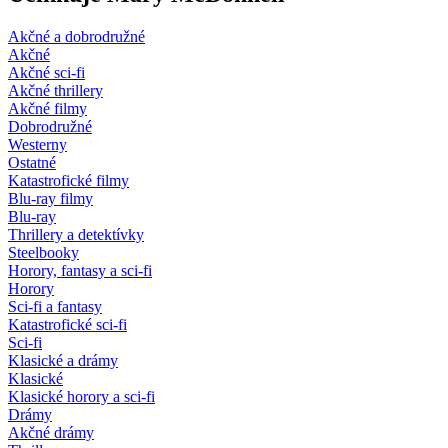
Akčné a dobrodružné
Akčné
Akčné sci-fi
Akčné thrillery
Akčné filmy
Dobrodružné
Westerny
Ostatné
Katastrofické filmy
Blu-ray filmy
Blu-ray
Thrillery a detektívky
Steelbooky
Horory, fantasy a sci-fi
Horory
Sci-fi a fantasy
Katastrofické sci-fi
Sci-fi
Klasické a drámy
Klasické
Klasické horory a sci-fi
Drámy
Akčné drámy