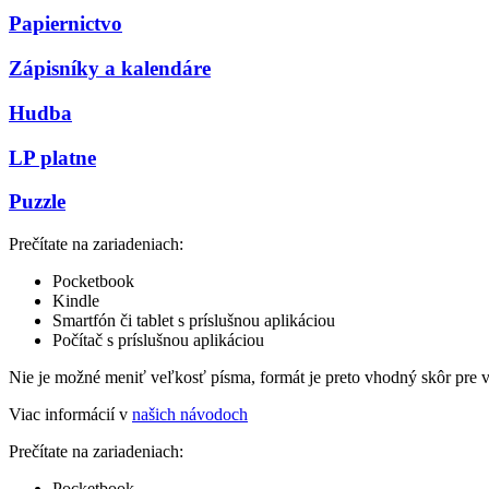
Papiernictvo
Zápisníky a kalendáre
Hudba
LP platne
Puzzle
Prečítate na zariadeniach:
Pocketbook
Kindle
Smartfón či tablet s príslušnou aplikáciou
Počítač s príslušnou aplikáciou
Nie je možné meniť veľkosť písma, formát je preto vhodný skôr pre 
Viac informácií v
našich návodoch
Prečítate na zariadeniach:
Pocketbook