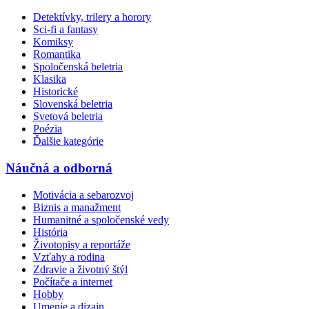
Detektívky, trilery a horory
Sci-fi a fantasy
Komiksy
Romantika
Spoločenská beletria
Klasika
Historické
Slovenská beletria
Svetová beletria
Poézia
Ďalšie kategórie
Náučná a odborná
Motivácia a sebarozvoj
Biznis a manažment
Humanitné a spoločenské vedy
História
Životopisy a reportáže
Vzťahy a rodina
Zdravie a životný štýl
Počítače a internet
Hobby
Umenie a dizajn