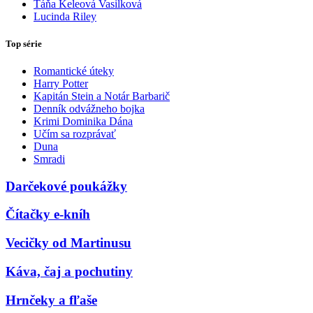
Táňa Keleová Vasilková
Lucinda Riley
Top série
Romantické úteky
Harry Potter
Kapitán Stein a Notár Barbarič
Denník odvážneho bojka
Krimi Dominika Dána
Učím sa rozprávať
Duna
Smradi
Darčekové poukážky
Čítačky e-kníh
Vecičky od Martinusu
Káva, čaj a pochutiny
Hrnčeky a fľaše