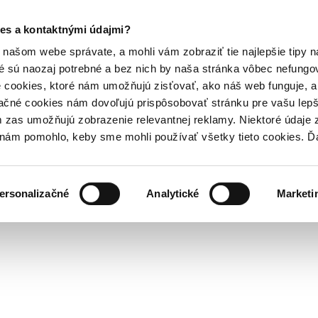
es a kontaktnými údajmi?
našom webe správate, a mohli vám zobraziť tie najlepšie tipy n
é sú naozaj potrebné a bez nich by naša stránka vôbec nefung
 cookies, ktoré nám umožňujú zisťovať, ako náš web funguje, a 
ačné cookies nám dovoľujú prispôsobovať stránku pre vašu lepši
zas umožňujú zobrazenie relevantnej reklamy. Niektoré údaje z
y nám pomohlo, keby sme mohli používať všetky tieto cookies. 
ersonalizačné
Analytické
Marketi