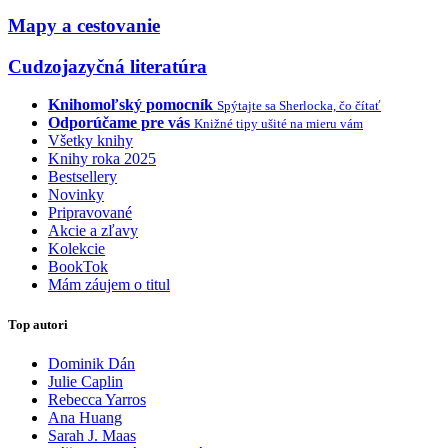
Mapy a cestovanie
Cudzojazyčná literatúra
Knihomoľský pomocník
Spýtajte sa Sherlocka, čo čítať
Odporúčame pre vás
Knižné tipy ušité na mieru vám
Všetky knihy
Knihy roka 2025
Bestsellery
Novinky
Pripravované
Akcie a zľavy
Kolekcie
BookTok
Mám záujem o titul
Top autori
Dominik Dán
Julie Caplin
Rebecca Yarros
Ana Huang
Sarah J. Maas