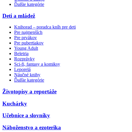
Ďalšie kategórie
Deti a mládež
Knihorad – poradca kníh pre deti
Pre najmenších
Pre prvákov
Pre pubertiakov
Young Adult
Beletria
Rozprávky
Sci-fi, fantasy a komiksy
Leporelá
Náučné knihy
Ďalšie kategórie
Životopisy a reportáže
Kuchárky
Učebnice a slovníky
Náboženstvo a ezoterika