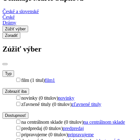
České a slovenské
České
Drámy
Zúžiť výber
Zoradiť
Zúžiť výber
Typ
film (1 titul)
film
1
Zobraziť iba
novinky (0 titulov)
novinky
zľavnené tituly (0 titulov)
zľavnené tituly
Dostupnosť
na centrálnom sklade (0 titulov)
na centrálnom sklade
predpredaj (0 titulov)
predpredaj
pripravujeme (0 titulov)
pripravujeme