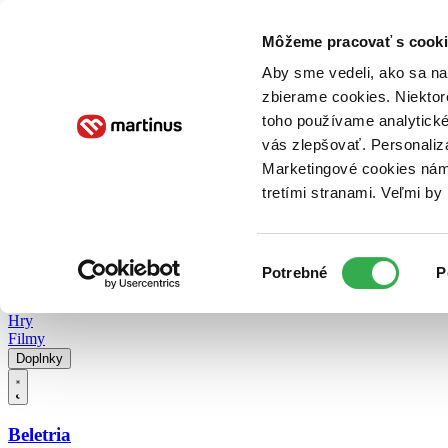
Doručenie
Kníhkupectvá
Knihovrátok
Poukážky
Knižný blog
Kontakt
Môžeme pracovať s cooki
Aby sme vedeli, ako sa na 
zbierame cookies. Niektor
E-knihy
Audioknihy
Hry
Filmy
Knihy
Doplnky
toho používame analytické
vás zlepšovať. Personaliz
Vyhľadávanie
Marketingové cookies nám 
tretími stranami. Veľmi b
Prihlásiť
Vyhľadávanie
Výber
Knihy
Potrebné
P
súhlasu
E-knihy
Audioknihy
Hry
Filmy
Doplnky
Beletria