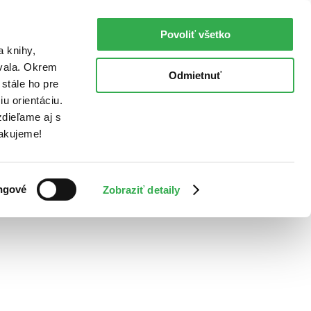
Povoliť všetko
a knihy,
ovala. Okrem
Odmietnuť
stále ho pre
u orientáciu.
dieľame aj s
Ďakujeme!
ngové
Zobraziť detaily