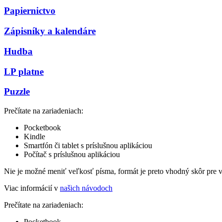
Papiernictvo
Zápisníky a kalendáre
Hudba
LP platne
Puzzle
Prečítate na zariadeniach:
Pocketbook
Kindle
Smartfón či tablet s príslušnou aplikáciou
Počítač s príslušnou aplikáciou
Nie je možné meniť veľkosť písma, formát je preto vhodný skôr pre 
Viac informácií v
našich návodoch
Prečítate na zariadeniach:
Pocketbook