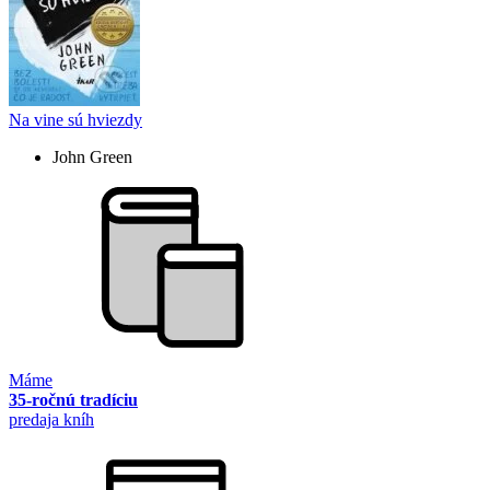
Na vine sú hviezdy
John Green
Máme
35-ročnú tradíciu
predaja kníh