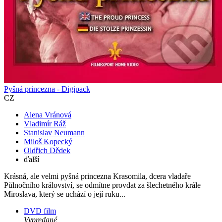
Pyšná princezna - Digipack
CZ
Alena Vránová
Vladimír Ráž
Stanislav Neumann
Miloš Kopecký
Oldřich Dědek
ďalší
Krásná, ale velmi pyšná princezna Krasomila, dcera vladaře
Půlnočního království, se odmítne provdat za šlechetného krále
Miroslava, který se uchází o její ruku...
DVD film
Vypredané