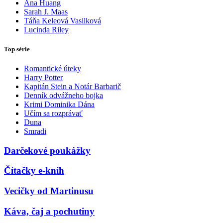
Ana Huang
Sarah J. Maas
Táňa Keleová Vasilková
Lucinda Riley
Top série
Romantické úteky
Harry Potter
Kapitán Stein a Notár Barbarič
Denník odvážneho bojka
Krimi Dominika Dána
Učím sa rozprávať
Duna
Smradi
Darčekové poukážky
Čítačky e-kníh
Vecičky od Martinusu
Káva, čaj a pochutiny