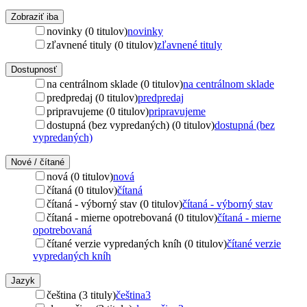
Zobraziť iba
novinky (0 titulov)
novinky
zľavnené tituly (0 titulov)
zľavnené tituly
Dostupnosť
na centrálnom sklade (0 titulov)
na centrálnom sklade
predpredaj (0 titulov)
predpredaj
pripravujeme (0 titulov)
pripravujeme
dostupná (bez vypredaných) (0 titulov)
dostupná (bez
vypredaných)
Nové / čítané
nová (0 titulov)
nová
čítaná (0 titulov)
čítaná
čítaná - výborný stav (0 titulov)
čítaná - výborný stav
čítaná - mierne opotrebovaná (0 titulov)
čítaná - mierne
opotrebovaná
čítané verzie vypredaných kníh (0 titulov)
čítané verzie
vypredaných kníh
Jazyk
čeština (3 tituly)
čeština
3