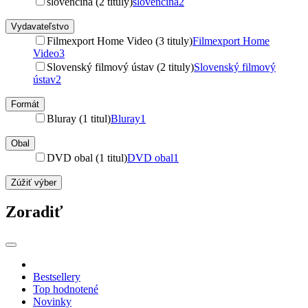
slovenčina (2 tituly)
slovenčina
2
Vydavateľstvo
Filmexport Home Video (3 tituly)
Filmexport Home
Video
3
Slovenský filmový ústav (2 tituly)
Slovenský filmový
ústav
2
Formát
Bluray (1 titul)
Bluray
1
Obal
DVD obal (1 titul)
DVD obal
1
Zúžiť výber
Zoradiť
Bestsellery
Top hodnotené
Novinky