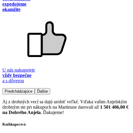
expedujeme
okamžite
U nás nakupujete
vždy bezpečne
a s dôverou
Predchádzajúce
Ďalšie
Aj z drobných vecí sa dajú urobiť veľké. Vďaka vašim Anjelským
drobným ste pri nákupoch na Martinuse darovali už
1 501 406,00 €
na Dobrého Anjela
. Ďakujeme!
Kníhkupectvá