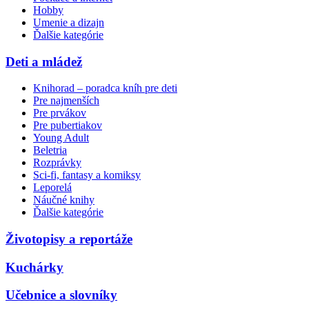
Hobby
Umenie a dizajn
Ďalšie kategórie
Deti a mládež
Knihorad – poradca kníh pre deti
Pre najmenších
Pre prvákov
Pre pubertiakov
Young Adult
Beletria
Rozprávky
Sci-fi, fantasy a komiksy
Leporelá
Náučné knihy
Ďalšie kategórie
Životopisy a reportáže
Kuchárky
Učebnice a slovníky