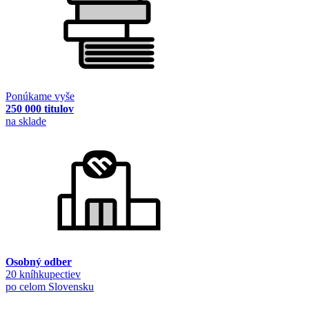
Ponúkame vyše
250 000 titulov
na sklade
Osobný odber
20 kníhkupectiev
po celom Slovensku