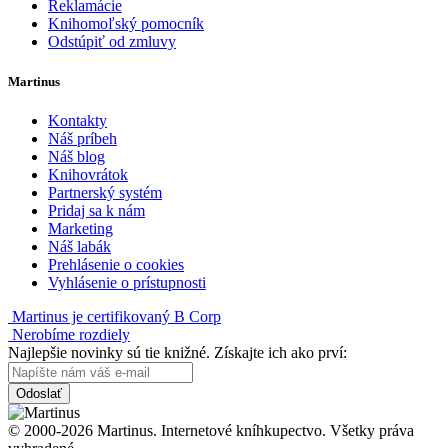
Reklamácie
Knihomoľský pomocník
Odstúpiť od zmluvy
Martinus
Kontakty
Náš príbeh
Náš blog
Knihovrátok
Partnerský systém
Pridaj sa k nám
Marketing
Náš labák
Prehlásenie o cookies
Vyhlásenie o prístupnosti
Martinus je certifikovaný B Corp
Nerobíme rozdiely
Najlepšie novinky sú tie knižné. Získajte ich ako prví:
Odoslať
© 2000-2026 Martinus. Internetové kníhkupectvo. Všetky práva