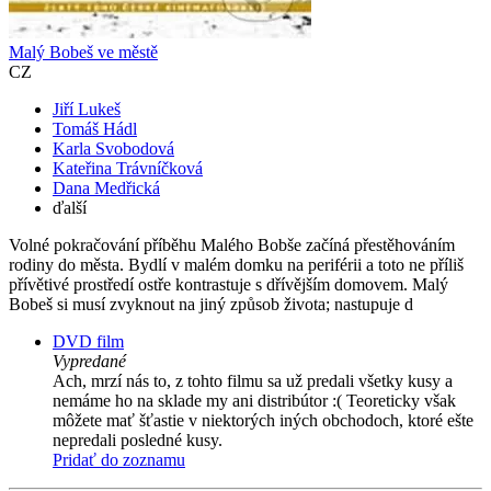
Malý Bobeš ve městě
CZ
Jiří Lukeš
Tomáš Hádl
Karla Svobodová
Kateřina Trávníčková
Dana Medřická
ďalší
Volné pokračování příběhu Malého Bobše začíná přestěhováním
rodiny do města. Bydlí v malém domku na periférii a toto ne příliš
přívětivé prostředí ostře kontrastuje s dřívějším domovem. Malý
Bobeš si musí zvyknout na jiný způsob života; nastupuje d
DVD film
Vypredané
Ach, mrzí nás to, z tohto filmu sa už predali všetky kusy a
nemáme ho na sklade my ani distribútor :( Teoreticky však
môžete mať šťastie v niektorých iných obchodoch, ktoré ešte
nepredali posledné kusy.
Pridať do zoznamu