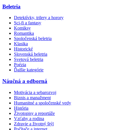
Beletria
Detektívky, trilery a horory
Sci-fi a fantasy
Komiksy
Romantika
Spoločenská beletria
Klasika
Historické
Slovenská beletria
Svetová beletria
Poézia
Ďalšie kategórie
Náučná a odborná
Motivácia a sebarozvoj
Biznis a manažment
Humanitné a spoločenské vedy
História
Životopisy a reportáže
Vzťahy a rodina
Zdravie a životný štýl
Počítače a internet