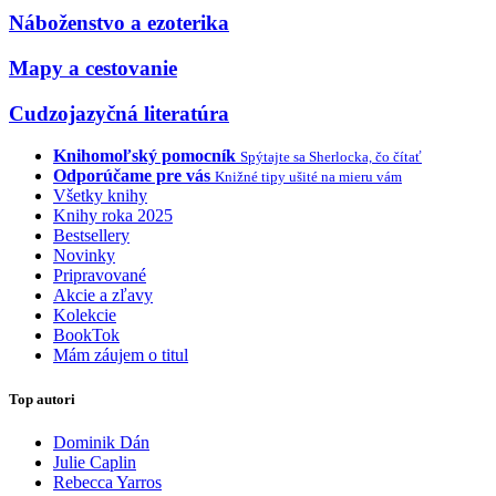
Náboženstvo a ezoterika
Mapy a cestovanie
Cudzojazyčná literatúra
Knihomoľský pomocník
Spýtajte sa Sherlocka, čo čítať
Odporúčame pre vás
Knižné tipy ušité na mieru vám
Všetky knihy
Knihy roka 2025
Bestsellery
Novinky
Pripravované
Akcie a zľavy
Kolekcie
BookTok
Mám záujem o titul
Top autori
Dominik Dán
Julie Caplin
Rebecca Yarros