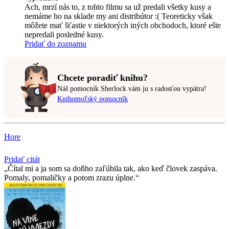
Ach, mrzí nás to, z tohto filmu sa už predali všetky kusy a
nemáme ho na sklade my ani distribútor :( Teoreticky však
môžete mať šťastie v niektorých iných obchodoch, ktoré ešte
nepredali posledné kusy.
Pridať do zoznamu
Chcete poradiť knihu?
Náš pomocník Sherlock vám ju s radosťou vypátra!
Knihomoľský pomocník
Hore
Pridať citát
Čítal mi a ja som sa doňho zaľúbila tak, ako keď človek zaspáva.
Pomaly, pomaličky a potom zrazu úplne.