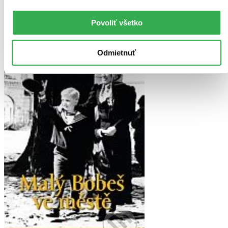
môžete mať šťastie v niektorých iných obchodoch, ktoré ešte
nepredali posledné kusy.
Povoliť všetko
Pridať do zoznamu
Odmietnuť