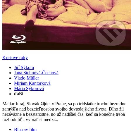
Kristove roky
Jiří Sýkora
Jana Stehnová-Čechová
Vlado Müller
Miriam Kantorková
Mária Sýkorová
ďalší
Maliar Juraj, Slovák žijúci v Prahe, sa po tridsiatke trochu bezradne
zamýšľa nad bezcieľnosťou svojho dovtedajšieho života. Dlho žil
nezáväzne a bezstarostne, no už nadišiel čas, keď sa konečne treba
rozhodnúť - vybrať si medzi...
Blu-ray film