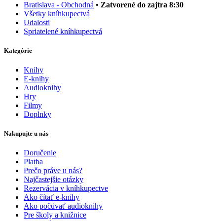
Bratislava - Obchodná
• Zatvorené do zajtra 8:30
Všetky kníhkupectvá
Udalosti
Spriatelené kníhkupectvá
Kategórie
Knihy
E-knihy
Audioknihy
Hry
Filmy
Doplnky
Nakupujte u nás
Doručenie
Platba
Prečo práve u nás?
Najčastejšie otázky
Rezervácia v kníhkupectve
Ako čítať e-knihy
Ako počúvať audioknihy
Pre školy a knižnice