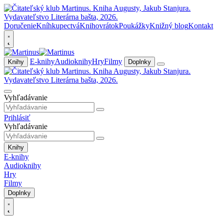
Doručenie
Kníhkupectvá
Knihovrátok
Poukážky
Knižný blog
Kontakt
E-knihy
Audioknihy
Hry
Filmy
Knihy
Doplnky
Vyhľadávanie
Prihlásiť
Vyhľadávanie
Knihy
E-knihy
Audioknihy
Hry
Filmy
Doplnky