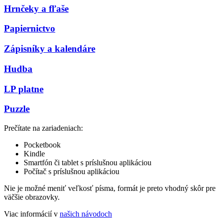
Hrnčeky a fľaše
Papiernictvo
Zápisníky a kalendáre
Hudba
LP platne
Puzzle
Prečítate na zariadeniach:
Pocketbook
Kindle
Smartfón či tablet s príslušnou aplikáciou
Počítač s príslušnou aplikáciou
Nie je možné meniť veľkosť písma, formát je preto vhodný skôr pre
väčšie obrazovky.
Viac informácií v
našich návodoch