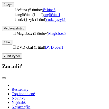
Jazyk
čeština (5 titulov)
čeština
5
angličtina (1 titul)
angličtina
1
cudzí jazyk (1 titul)
cudzí jazyk
1
Vydavateľstvo
Magicbox (5 titulov)
Magicbox
5
Obal
DVD obal (1 titul)
DVD obal
1
Zúžiť výber
Zoradiť
Bestsellery
Top hodnotené
Novinky
Najdrahšie
Najlacnejšie