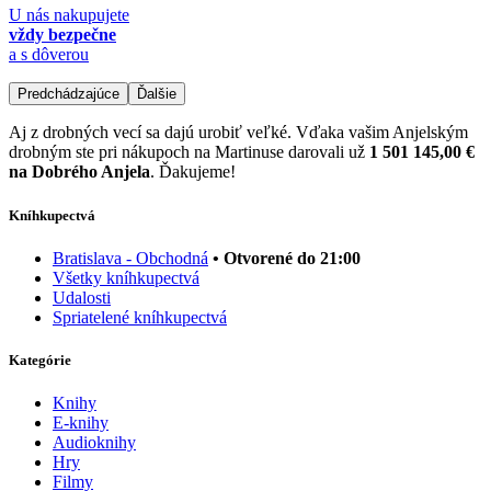
U nás nakupujete
vždy bezpečne
a s dôverou
Predchádzajúce
Ďalšie
Aj z drobných vecí sa dajú urobiť veľké. Vďaka vašim Anjelským
drobným ste pri nákupoch na Martinuse darovali už
1 501 145,00 €
na Dobrého Anjela
. Ďakujeme!
Kníhkupectvá
Bratislava - Obchodná
• Otvorené do 21:00
Všetky kníhkupectvá
Udalosti
Spriatelené kníhkupectvá
Kategórie
Knihy
E-knihy
Audioknihy
Hry
Filmy