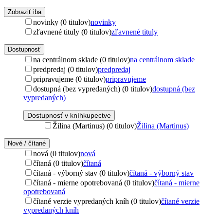
Zobraziť iba
novinky (0 titulov)
novinky
zľavnené tituly (0 titulov)
zľavnené tituly
Dostupnosť
na centrálnom sklade (0 titulov)
na centrálnom sklade
predpredaj (0 titulov)
predpredaj
pripravujeme (0 titulov)
pripravujeme
dostupná (bez vypredaných) (0 titulov)
dostupná (bez
vypredaných)
Dostupnosť v kníhkupectve
Žilina (Martinus) (0 titulov)
Žilina (Martinus)
Nové / čítané
nová (0 titulov)
nová
čítaná (0 titulov)
čítaná
čítaná - výborný stav (0 titulov)
čítaná - výborný stav
čítaná - mierne opotrebovaná (0 titulov)
čítaná - mierne
opotrebovaná
čítané verzie vypredaných kníh (0 titulov)
čítané verzie
vypredaných kníh