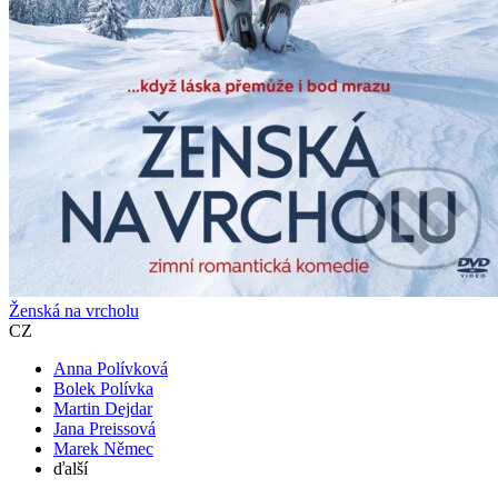
Ženská na vrcholu
CZ
Anna Polívková
Bolek Polívka
Martin Dejdar
Jana Preissová
Marek Němec
ďalší