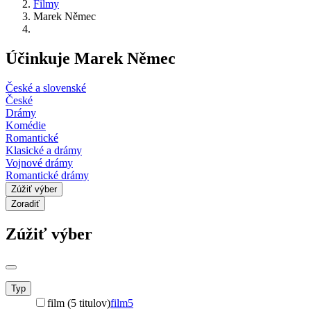
Filmy
Marek Němec
Účinkuje Marek Němec
České a slovenské
České
Drámy
Komédie
Romantické
Klasické a drámy
Vojnové drámy
Romantické drámy
Zúžiť výber
Zoradiť
Zúžiť výber
Typ
film (5 titulov)
film
5