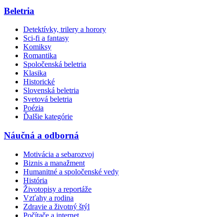
Beletria
Detektívky, trilery a horory
Sci-fi a fantasy
Komiksy
Romantika
Spoločenská beletria
Klasika
Historické
Slovenská beletria
Svetová beletria
Poézia
Ďalšie kategórie
Náučná a odborná
Motivácia a sebarozvoj
Biznis a manažment
Humanitné a spoločenské vedy
História
Životopisy a reportáže
Vzťahy a rodina
Zdravie a životný štýl
Počítače a internet