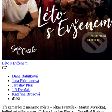
Léto s Evženem
CZ
Dana Batulková
Jana Pidrmanová
Jaroslav Plesl
Jiří Dvořák
Kateřina Brožová
ďalší
Tři kamarádi z menšího města – lékař František (Martin Myšička),
ředitel místního muzea Oskar (Jaroslav Plesl) a tělocvikář Robert