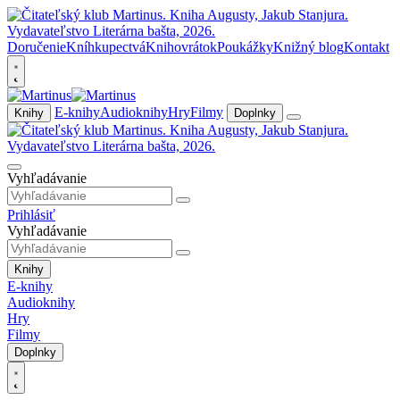
Doručenie
Kníhkupectvá
Knihovrátok
Poukážky
Knižný blog
Kontakt
E-knihy
Audioknihy
Hry
Filmy
Knihy
Doplnky
Vyhľadávanie
Prihlásiť
Vyhľadávanie
Knihy
E-knihy
Audioknihy
Hry
Filmy
Doplnky