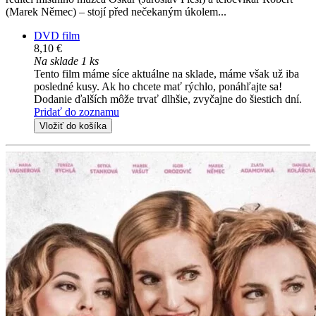
(Marek Němec) – stojí před nečekaným úkolem...
DVD film
8,10 €
Na sklade 1 ks
Tento film máme síce aktuálne na sklade, máme však už iba
posledné kusy. Ak ho chcete mať rýchlo, ponáhľajte sa!
Dodanie ďalších môže trvať dlhšie, zvyčajne do šiestich dní.
Pridať do zoznamu
Vložiť do košíka