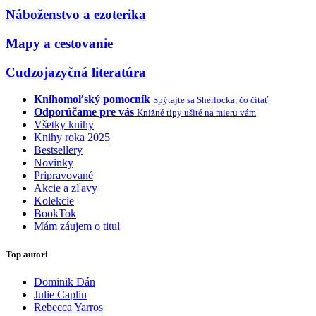
Náboženstvo a ezoterika
Mapy a cestovanie
Cudzojazyčná literatúra
Knihomoľský pomocník
Spýtajte sa Sherlocka, čo čítať
Odporúčame pre vás
Knižné tipy ušité na mieru vám
Všetky knihy
Knihy roka 2025
Bestsellery
Novinky
Pripravované
Akcie a zľavy
Kolekcie
BookTok
Mám záujem o titul
Top autori
Dominik Dán
Julie Caplin
Rebecca Yarros