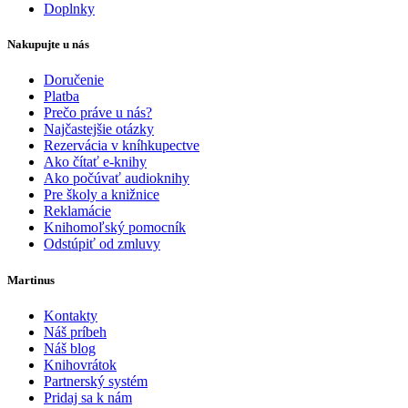
Doplnky
Nakupujte u nás
Doručenie
Platba
Prečo práve u nás?
Najčastejšie otázky
Rezervácia v kníhkupectve
Ako čítať e-knihy
Ako počúvať audioknihy
Pre školy a knižnice
Reklamácie
Knihomoľský pomocník
Odstúpiť od zmluvy
Martinus
Kontakty
Náš príbeh
Náš blog
Knihovrátok
Partnerský systém
Pridaj sa k nám