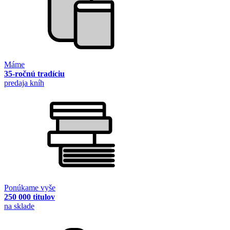
Máme
35-ročnú tradíciu
predaja kníh
Ponúkame vyše
250 000 titulov
na sklade