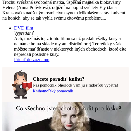
Trochu svérázná svobodná matka, úspěšná majitelka biokavárny
Helena (Anna Polívková), odjíždí na popud své tety Ely (Jana
Krausová) s nadšeným osmiletým synem Mikulášem strávit advent
na horách, aby se tak vyhla svému citovému problému...
DVD film
Vypredané
Ach, mrzí nás to, z tohto filmu sa už predali všetky kusy a
nemáme ho na sklade my ani distribútor :( Teoreticky však
môžete mať šťastie v niektorých iných obchodoch, ktoré ešte
nepredali posledné kusy.
Pridať do zoznamu
Chcete poradiť knihu?
Náš pomocník Sherlock vám ju s radosťou vypátra!
Knihomoľský pomocník