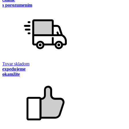
s porozumením
Tovar skladom
expedujeme
okamžite