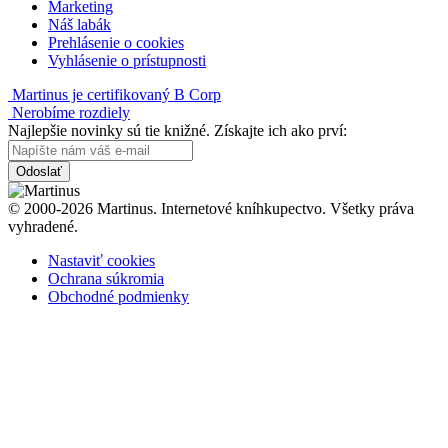
Marketing
Náš labák
Prehlásenie o cookies
Vyhlásenie o prístupnosti
Martinus je certifikovaný B Corp
Nerobíme rozdiely
Najlepšie novinky sú tie knižné. Získajte ich ako prví:
Odoslať
© 2000-2026 Martinus. Internetové kníhkupectvo. Všetky práva
vyhradené.
Nastaviť cookies
Ochrana súkromia
Obchodné podmienky