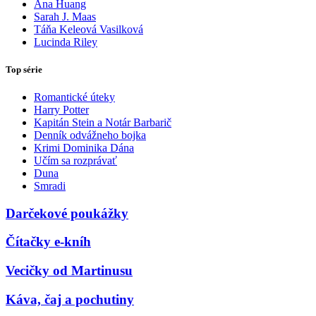
Ana Huang
Sarah J. Maas
Táňa Keleová Vasilková
Lucinda Riley
Top série
Romantické úteky
Harry Potter
Kapitán Stein a Notár Barbarič
Denník odvážneho bojka
Krimi Dominika Dána
Učím sa rozprávať
Duna
Smradi
Darčekové poukážky
Čítačky e-kníh
Vecičky od Martinusu
Káva, čaj a pochutiny