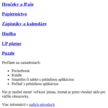
Hrnčeky a fľaše
Papiernictvo
Zápisníky a kalendáre
Hudba
LP platne
Puzzle
Prečítate na zariadeniach:
Pocketbook
Kindle
Smartfón či tablet s príslušnou aplikáciou
Počítač s príslušnou aplikáciou
Nie je možné meniť veľkosť písma, formát je preto vhodný skôr pre
väčšie obrazovky.
Viac informácií v
našich návodoch