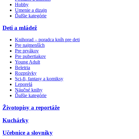
Hobby
Umenie a dizajn
Ďalšie kategórie
Deti a mládež
Knihorad – poradca kníh pre deti
Pre najmenších
Pre prvákov
Pre pubertiakov
Young Adult
Beletria
Rozprávky
Sci-fi, fantasy a komiksy
Leporelá
Náučné knihy
Ďalšie kategórie
Životopisy a reportáže
Kuchárky
Učebnice a slovníky