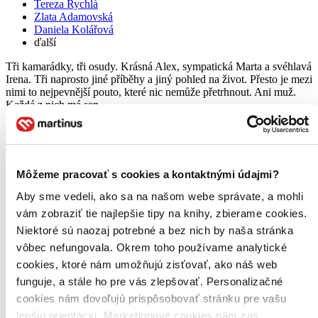
Tereza Rychlá
Zlata Adamovská
Daniela Kolářová
ďalší
Tři kamarádky, tři osudy. Krásná Alex, sympatická Marta a svéhlavá
Irena. Tři naprosto jiné příběhy a jiný pohled na život. Přesto je mezi
nimi to nejpevnější pouto, které nic nemůže přetrhnout. Ani muž.
Každá z nich má sen...
DVD film
3,70 €
Na sklade 1 ks
Tento film máme síce aktuálne na sklade, máme však už iba
Môžeme pracovať s cookies a kontaktnými údajmi?
posledné kusy. Ak ho chcete mať rýchlo, ponáhľajte sa!
Dodanie ďalších môže trvať dlhšie, zvyčajne do šiestich dní.
Aby sme vedeli, ako sa na našom webe správate, a mohli
Pridať do zoznamu
vám zobraziť tie najlepšie tipy na knihy, zbierame cookies.
Vložiť do košíka
Niektoré sú naozaj potrebné a bez nich by naša stránka
vôbec nefungovala. Okrem toho používame analytické
cookies, ktoré nám umožňujú zisťovať, ako náš web
funguje, a stále ho pre vás zlepšovať. Personalizačné
cookies nám dovoľujú prispôsobovať stránku pre vašu
lepšiu orientáciu. Marketingové cookies nám zas