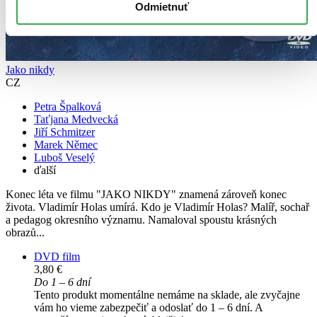
Odmietnuť
Jako nikdy
CZ
Petra Špalková
Taťjana Medvecká
Jiří Schmitzer
Marek Němec
Luboš Veselý
ďalší
Konec léta ve filmu "JAKO NIKDY" znamená zároveň konec
života. Vladimír Holas umírá. Kdo je Vladimír Holas? Malíř, sochař
a pedagog okresního významu. Namaloval spoustu krásných
obrazů...
DVD film
3,80 €
Do 1 – 6 dní
Tento produkt momentálne nemáme na sklade, ale zvyčajne
vám ho vieme zabezpečiť a odoslať do 1 – 6 dní. A