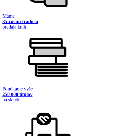
Máme
35-ročnú tradíciu
predaja kníh
Ponúkame vyše
250 000 titulov
na sklade