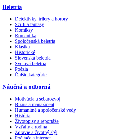
Beletria
Detektívky, trilery a horory
Sci-fi a fantasy
Komiksy
Romantika
Spoločenská beletria
Klasika
Historické
Slovenská beletria
Svetová beletria
Poézia
Ďalšie kategórie
Náučná a odborná
Motivácia a sebarozvoj
Biznis a manažment
Humanitné a spoločenské vedy
História
Životopisy a reportáže
Vzťahy a rodina
Zdravie a životný štýl
Počítače a internet