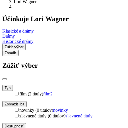
Lori Wagner
Účinkuje Lori Wagner
Klasické a drámy
Drámy
Historické drámy
Zúžiť výber
Zoradiť
Zúžiť výber
Typ
film (2 tituly)
film
2
Zobraziť iba
novinky (0 titulov)
novinky
zľavnené tituly (0 titulov)
zľavnené tituly
Dostupnosť