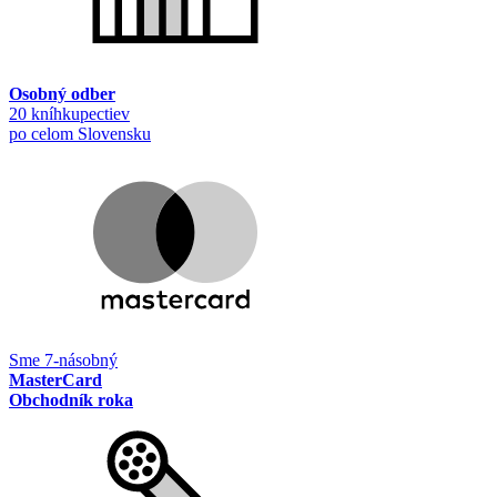
Osobný odber
20 kníhkupectiev
po celom Slovensku
Sme 7-násobný
MasterCard
Obchodník roka