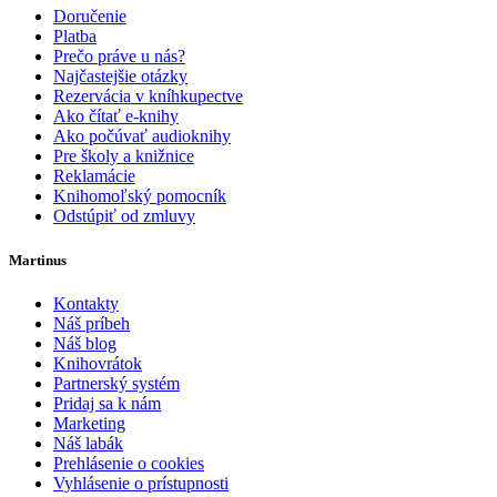
Doručenie
Platba
Prečo práve u nás?
Najčastejšie otázky
Rezervácia v kníhkupectve
Ako čítať e-knihy
Ako počúvať audioknihy
Pre školy a knižnice
Reklamácie
Knihomoľský pomocník
Odstúpiť od zmluvy
Martinus
Kontakty
Náš príbeh
Náš blog
Knihovrátok
Partnerský systém
Pridaj sa k nám
Marketing
Náš labák
Prehlásenie o cookies
Vyhlásenie o prístupnosti