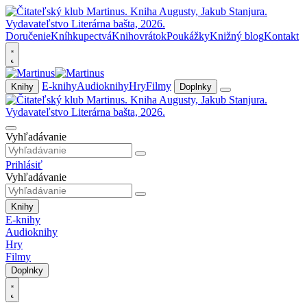
Doručenie
Kníhkupectvá
Knihovrátok
Poukážky
Knižný blog
Kontakt
E-knihy
Audioknihy
Hry
Filmy
Knihy
Doplnky
Vyhľadávanie
Prihlásiť
Vyhľadávanie
Knihy
E-knihy
Audioknihy
Hry
Filmy
Doplnky