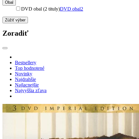
Obal
DVD obal (2 tituly)
DVD obal
2
Zúžiť výber
Zoradiť
Bestsellery
Top hodnotené
Novinky
Najdrahšie
Najlacnejšie
Najvyššia zľava