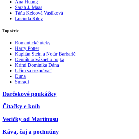
Ana Huang
Sarah J. Maas
Táňa Keleová Vasilková
Lucinda Riley
Top série
Romantické úteky
Harry Potter
Kapitán Stein a Notár Barbarič
Denník odvážneho bojka
Krimi Dominika Dána
Učím sa rozprávať
Duna
Smradi
Darčekové poukážky
Čítačky e-kníh
Vecičky od Martinusu
Káva, čaj a pochutiny