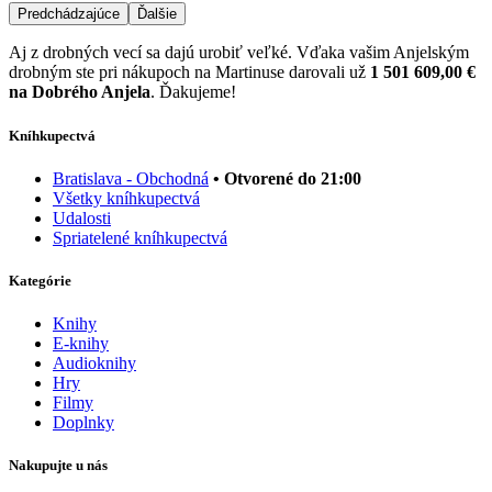
Predchádzajúce
Ďalšie
Aj z drobných vecí sa dajú urobiť veľké. Vďaka vašim Anjelským
drobným ste pri nákupoch na Martinuse darovali už
1 501 609,00 €
na Dobrého Anjela
. Ďakujeme!
Kníhkupectvá
Bratislava - Obchodná
• Otvorené do 21:00
Všetky kníhkupectvá
Udalosti
Spriatelené kníhkupectvá
Kategórie
Knihy
E-knihy
Audioknihy
Hry
Filmy
Doplnky
Nakupujte u nás