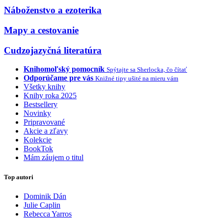
Náboženstvo a ezoterika
Mapy a cestovanie
Cudzojazyčná literatúra
Knihomoľský pomocník
Spýtajte sa Sherlocka, čo čítať
Odporúčame pre vás
Knižné tipy ušité na mieru vám
Všetky knihy
Knihy roka 2025
Bestsellery
Novinky
Pripravované
Akcie a zľavy
Kolekcie
BookTok
Mám záujem o titul
Top autori
Dominik Dán
Julie Caplin
Rebecca Yarros