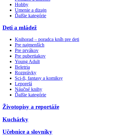
Hobby
Umenie a dizajn
Ďalšie kategórie
Deti a mládež
Knihorad – poradca kníh pre deti
Pre najmenších
Pre prvákov
Pre pubertiakov
Young Adult
Beletria
Rozprávky
Sci-fi, fantasy a komiksy
Leporelá
Náučné knihy
Ďalšie kategórie
Životopisy a reportáže
Kuchárky
Učebnice a slovníky