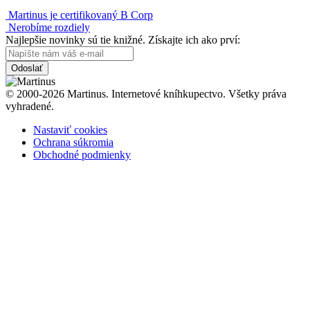
Martinus je certifikovaný B Corp
Nerobíme rozdiely
Najlepšie novinky sú tie knižné. Získajte ich ako prví:
Odoslať
© 2000-2026 Martinus. Internetové kníhkupectvo. Všetky práva
vyhradené.
Nastaviť cookies
Ochrana súkromia
Obchodné podmienky