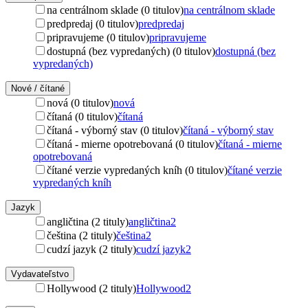
na centrálnom sklade (0 titulov)
na centrálnom sklade
predpredaj (0 titulov)
predpredaj
pripravujeme (0 titulov)
pripravujeme
dostupná (bez vypredaných) (0 titulov)
dostupná (bez
vypredaných)
Nové / čítané
nová (0 titulov)
nová
čítaná (0 titulov)
čítaná
čítaná - výborný stav (0 titulov)
čítaná - výborný stav
čítaná - mierne opotrebovaná (0 titulov)
čítaná - mierne
opotrebovaná
čítané verzie vypredaných kníh (0 titulov)
čítané verzie
vypredaných kníh
Jazyk
angličtina (2 tituly)
angličtina
2
čeština (2 tituly)
čeština
2
cudzí jazyk (2 tituly)
cudzí jazyk
2
Vydavateľstvo
Hollywood (2 tituly)
Hollywood
2