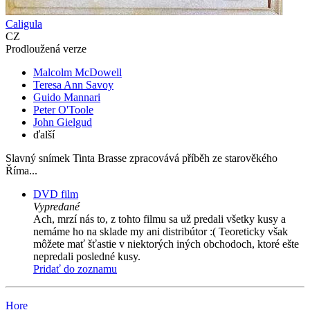
Caligula
CZ
Prodloužená verze
Malcolm McDowell
Teresa Ann Savoy
Guido Mannari
Peter O'Toole
John Gielgud
ďalší
Slavný snímek Tinta Brasse zpracovává příběh ze starověkého
Říma...
DVD film
Vypredané
Ach, mrzí nás to, z tohto filmu sa už predali všetky kusy a
nemáme ho na sklade my ani distribútor :( Teoreticky však
môžete mať šťastie v niektorých iných obchodoch, ktoré ešte
nepredali posledné kusy.
Pridať do zoznamu
Hore