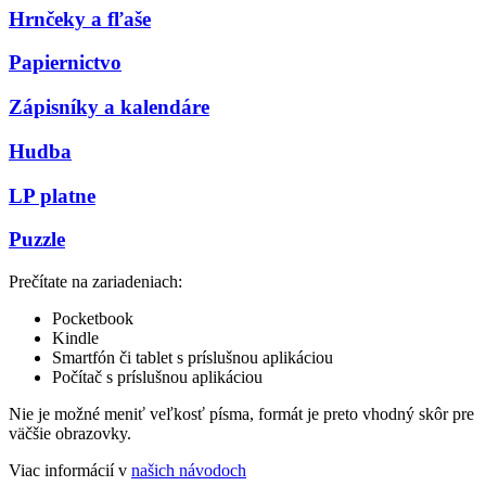
Hrnčeky a fľaše
Papiernictvo
Zápisníky a kalendáre
Hudba
LP platne
Puzzle
Prečítate na zariadeniach:
Pocketbook
Kindle
Smartfón či tablet s príslušnou aplikáciou
Počítač s príslušnou aplikáciou
Nie je možné meniť veľkosť písma, formát je preto vhodný skôr pre
väčšie obrazovky.
Viac informácií v
našich návodoch