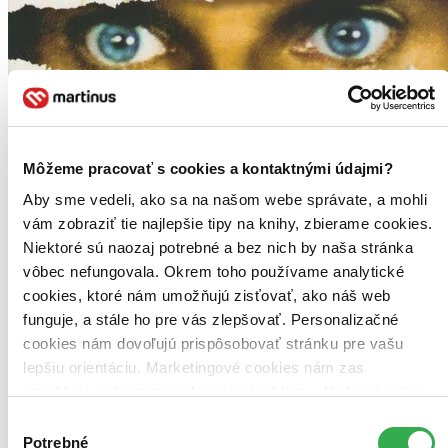
Môžeme pracovať s cookies a kontaktnými údajmi?
Aby sme vedeli, ako sa na našom webe správate, a mohli
vám zobraziť tie najlepšie tipy na knihy, zbierame cookies.
Niektoré sú naozaj potrebné a bez nich by naša stránka
vôbec nefungovala. Okrem toho používame analytické
cookies, ktoré nám umožňujú zisťovať, ako náš web
funguje, a stále ho pre vás zlepšovať. Personalizačné
cookies nám dovoľujú prispôsobovať stránku pre vašu
lepšiu orientáciu. Marketingové cookies nám zas
umožňujú zobrazenie relevantnej reklamy. Niektoré údaje
zdieľame aj s tretími stranami. Veľmi by nám pomohlo,
Výber
keby sme mohli používať všetky tieto cookies. Ďakujeme!
Potrebné
súhlasu