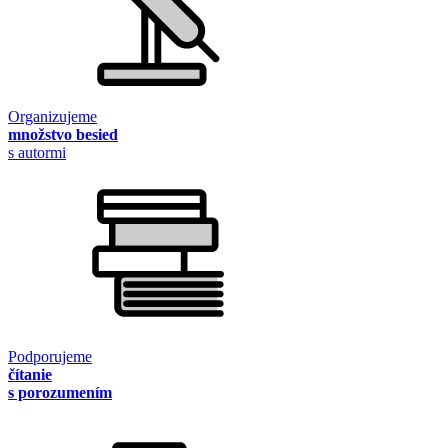
Organizujeme
množstvo besied
s autormi
Podporujeme
čítanie
s porozumením