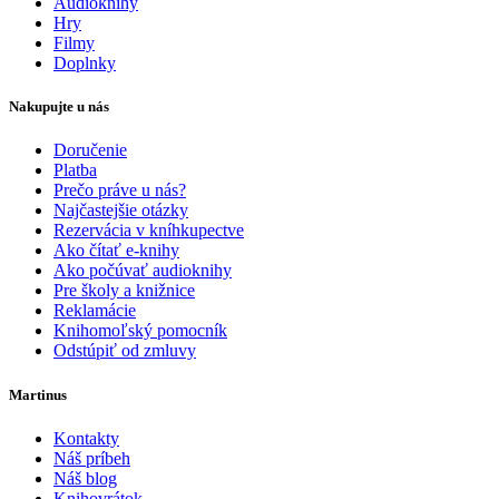
Audioknihy
Hry
Filmy
Doplnky
Nakupujte u nás
Doručenie
Platba
Prečo práve u nás?
Najčastejšie otázky
Rezervácia v kníhkupectve
Ako čítať e-knihy
Ako počúvať audioknihy
Pre školy a knižnice
Reklamácie
Knihomoľský pomocník
Odstúpiť od zmluvy
Martinus
Kontakty
Náš príbeh
Náš blog
Knihovrátok