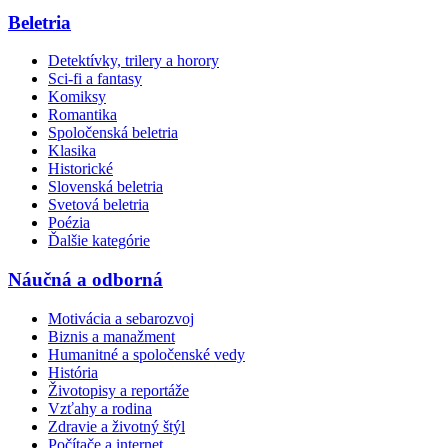
Beletria
Detektívky, trilery a horory
Sci-fi a fantasy
Komiksy
Romantika
Spoločenská beletria
Klasika
Historické
Slovenská beletria
Svetová beletria
Poézia
Ďalšie kategórie
Náučná a odborná
Motivácia a sebarozvoj
Biznis a manažment
Humanitné a spoločenské vedy
História
Životopisy a reportáže
Vzťahy a rodina
Zdravie a životný štýl
Počítače a internet