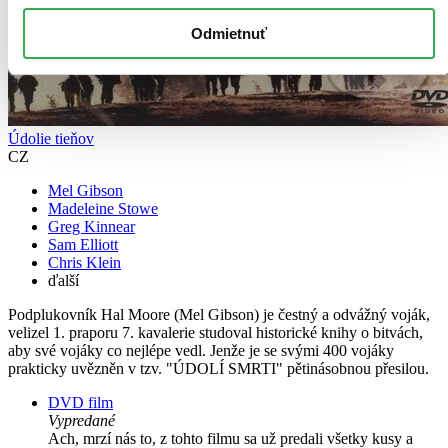
Odmietnuť
Údolie tieňov
CZ
Mel Gibson
Madeleine Stowe
Greg Kinnear
Sam Elliott
Chris Klein
ďalší
Podplukovník Hal Moore (Mel Gibson) je čestný a odvážný voják,
velizel 1. praporu 7. kavalerie studoval historické knihy o bitvách,
aby své vojáky co nejlépe vedl. Jenže je se svými 400 vojáky
prakticky uvězněn v tzv. "ÚDOLÍ SMRTI" pětinásobnou přesilou.
DVD film
Vypredané
Ach, mrzí nás to, z tohto filmu sa už predali všetky kusy a