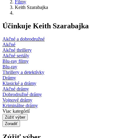
Filmy
Keith Szarabajka
Účinkuje Keith Szarabajka
Akčné a dobrodružné
Akčné
Akčné thrillery
Akčné seriály
Blu-ray filmy
Blu-ray
Thrillery a detektívky
Drámy
Klasické a drámy
Akčné drámy
Dobrodružné drámy
Vojnové drámy
Kriminálne drámy
Viac kategórií
Zúžiť výber
Zoradiť
Zúžiť výber