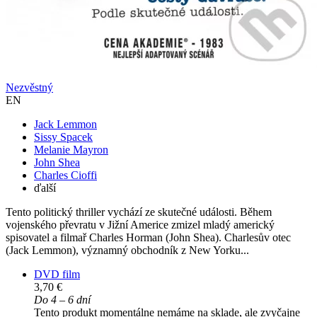
Nezvěstný
EN
Jack Lemmon
Sissy Spacek
Melanie Mayron
John Shea
Charles Cioffi
ďalší
Tento politický thriller vychází ze skutečné události. Během
vojenského převratu v Jižní Americe zmizel mladý americký
spisovatel a filmař Charles Horman (John Shea). Charlesův otec
(Jack Lemmon), významný obchodník z New Yorku...
DVD film
3,70 €
Do 4 – 6 dní
Tento produkt momentálne nemáme na sklade, ale zvyčajne