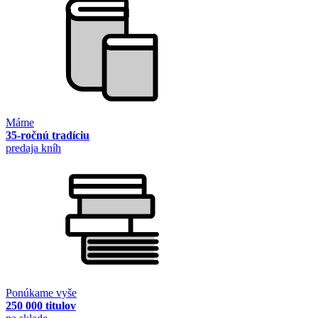
Máme
35-ročnú tradíciu
predaja kníh
Ponúkame vyše
250 000 titulov