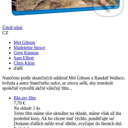
Údolí stínů
CZ
Mel Gibson
Madeleine Stowe
Greg Kinnear
Sam Elliott
Chris Klein
ďalší
Natočeno podle skutečných událostí Mel Gibson a Randall Wallace,
hvězda a autor Statečného srdce, se znovu sešli, aby tentokrát
společně vytvořili akční válečný film...
Blu-ray film
7,70 €
Na sklade 1 ks
Tento film máme síce aktuálne na sklade, máme však už iba
posledné kusy. Ak ho chcete mať rýchlo, ponáhľajte sa!
Dodanie ďalších môže trvať dlhšie, zvyčajne do šiestich dní.