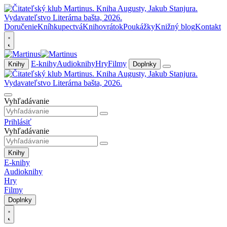
Doručenie
Kníhkupectvá
Knihovrátok
Poukážky
Knižný blog
Kontakt
E-knihy
Audioknihy
Hry
Filmy
Knihy
Doplnky
Vyhľadávanie
Prihlásiť
Vyhľadávanie
Knihy
E-knihy
Audioknihy
Hry
Filmy
Doplnky