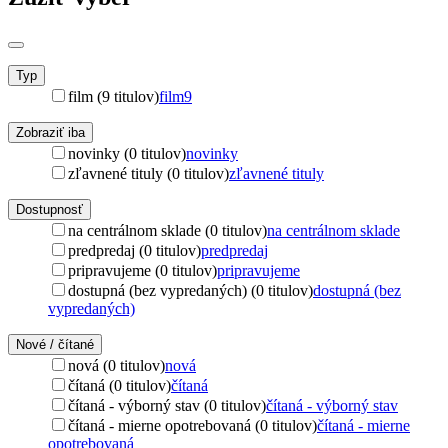
Typ
film (9 titulov)
film
9
Zobraziť iba
novinky (0 titulov)
novinky
zľavnené tituly (0 titulov)
zľavnené tituly
Dostupnosť
na centrálnom sklade (0 titulov)
na centrálnom sklade
predpredaj (0 titulov)
predpredaj
pripravujeme (0 titulov)
pripravujeme
dostupná (bez vypredaných) (0 titulov)
dostupná (bez
vypredaných)
Nové / čítané
nová (0 titulov)
nová
čítaná (0 titulov)
čítaná
čítaná - výborný stav (0 titulov)
čítaná - výborný stav
čítaná - mierne opotrebovaná (0 titulov)
čítaná - mierne
opotrebovaná