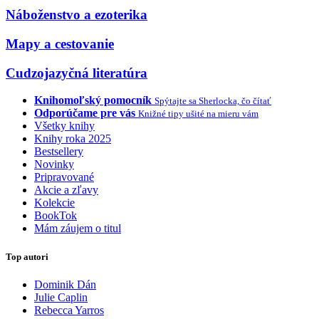
Náboženstvo a ezoterika
Mapy a cestovanie
Cudzojazyčná literatúra
Knihomoľský pomocník
Spýtajte sa Sherlocka, čo čítať
Odporúčame pre vás
Knižné tipy ušité na mieru vám
Všetky knihy
Knihy roka 2025
Bestsellery
Novinky
Pripravované
Akcie a zľavy
Kolekcie
BookTok
Mám záujem o titul
Top autori
Dominik Dán
Julie Caplin
Rebecca Yarros