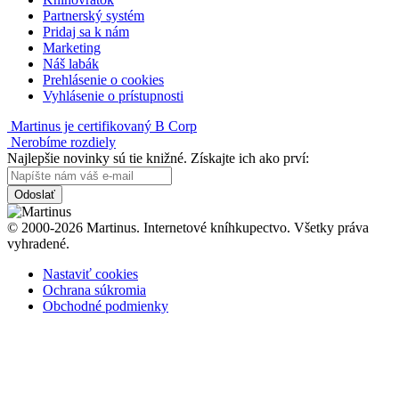
Partnerský systém
Pridaj sa k nám
Marketing
Náš labák
Prehlásenie o cookies
Vyhlásenie o prístupnosti
Martinus je certifikovaný B Corp
Nerobíme rozdiely
Najlepšie novinky sú tie knižné. Získajte ich ako prví:
Odoslať
© 2000-2026 Martinus. Internetové kníhkupectvo. Všetky práva
vyhradené.
Nastaviť cookies
Ochrana súkromia
Obchodné podmienky