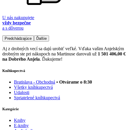
U nás nakupujete
vždy bezpečne
a s dôverou
Predchádzajúce
Ďalšie
Aj z drobných vecí sa dajú urobiť veľké. Vďaka vašim Anjelským
drobným ste pri nákupoch na Martinuse darovali už
1 501 406,00 €
na Dobrého Anjela
. Ďakujeme!
Kníhkupectvá
Bratislava - Obchodná
• Otvárame o 8:30
Všetky kníhkupectvá
Udalosti
Spriatelené kníhkupectvá
Kategórie
Knihy
E-knihy