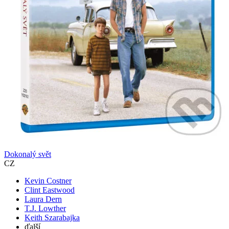
Dokonalý svět
CZ
Kevin Costner
Clint Eastwood
Laura Dern
T.J. Lowther
Keith Szarabajka
ďalší