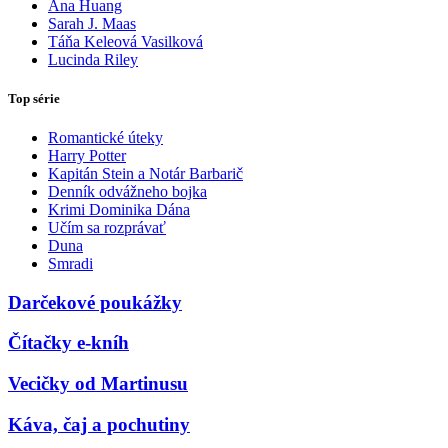
Ana Huang
Sarah J. Maas
Táňa Keleová Vasilková
Lucinda Riley
Top série
Romantické úteky
Harry Potter
Kapitán Stein a Notár Barbarič
Denník odvážneho bojka
Krimi Dominika Dána
Učím sa rozprávať
Duna
Smradi
Darčekové poukážky
Čítačky e-kníh
Vecičky od Martinusu
Káva, čaj a pochutiny