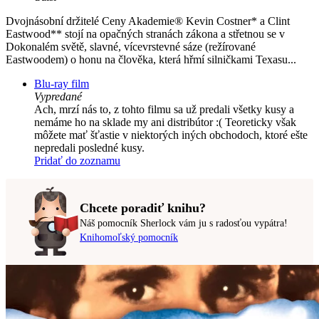
Dvojnásobní držitelé Ceny Akademie® Kevin Costner* a Clint
Eastwood** stojí na opačných stranách zákona a střetnou se v
Dokonalém světě, slavné, vícevrstevné sáze (režírované
Eastwoodem) o honu na člověka, která hřmí silničkami Texasu...
Blu-ray film
Vypredané
Ach, mrzí nás to, z tohto filmu sa už predali všetky kusy a
nemáme ho na sklade my ani distribútor :( Teoreticky však
môžete mať šťastie v niektorých iných obchodoch, ktoré ešte
nepredali posledné kusy.
Pridať do zoznamu
Chcete poradiť knihu?
Náš pomocník Sherlock vám ju s radosťou vypátra!
Knihomoľský pomocník