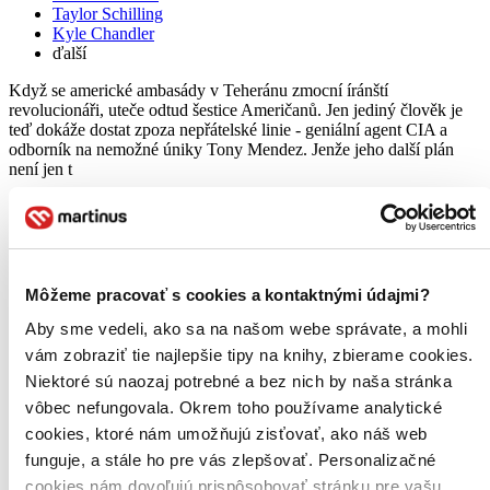
Taylor Schilling
Kyle Chandler
ďalší
Když se americké ambasády v Teheránu zmocní íránští
revolucionáři, uteče odtud šestice Američanů. Jen jediný člověk je
teď dokáže dostat zpoza nepřátelské linie - geniální agent CIA a
odborník na nemožné úniky Tony Mendez. Jenže jeho další plán
není jen t
Blu-ray film
7,60 €
Do 4 – 6 dní
Tento produkt momentálne nemáme na sklade, ale zvyčajne
vám ho vieme zabezpečiť a odoslať do 4 – 6 dní. A
Môžeme pracovať s cookies a kontaktnými údajmi?
posnažíme sa aj trochu rýchlejšie!
Pridať do zoznamu
Aby sme vedeli, ako sa na našom webe správate, a mohli
Vložiť do košíka
vám zobraziť tie najlepšie tipy na knihy, zbierame cookies.
Niektoré sú naozaj potrebné a bez nich by naša stránka
vôbec nefungovala. Okrem toho používame analytické
cookies, ktoré nám umožňujú zisťovať, ako náš web
funguje, a stále ho pre vás zlepšovať. Personalizačné
cookies nám dovoľujú prispôsobovať stránku pre vašu