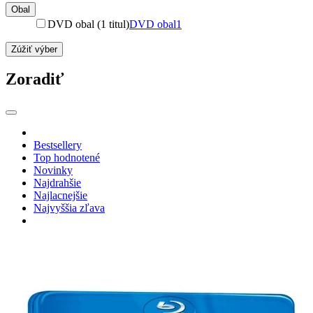
Obal
DVD obal (1 titul)
DVD obal
1
Zúžiť výber
Zoradiť
Bestsellery
Top hodnotené
Novinky
Najdrahšie
Najlacnejšie
Najvyššia zľava