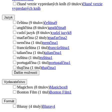
čítané verzie vypredaných kníh (0 titulov)
čítané verzie
vypredaných kníh
Jazyk
čeština (9 titulov)
čeština
9
angličtina (8 titulov)
angličtina
8
cudzí jazyk (8 titulov)
cudzí jazyk
8
maďarčina (2 tituly)
maďarčina
2
nemčina (1 titul)
nemčina
1
francúzština (1 titul)
francúzština
1
taliančina (1 titul)
taliančina
1
ruština (1 titul)
ruština
1
portugalčina (1 titul)
portugalčina
1
thajčina (1 titul)
thajčina
1
Ďalšie možnosti
Vydavateľstvo
Magicbox (8 titulov)
Magicbox
8
Bonton Film (1 titul)
Bonton Film
1
Formát
Bluray (4 tituly)
Bluray
4