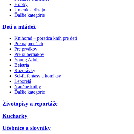
Hobby
Umenie a dizajn
Ďalšie kategórie
Deti a mládež
Knihorad – poradca kníh pre deti
Pre najmenších
Pre prvákov
Pre pubertiakov
Young Adult
Beletria
Rozprávky
Sci-fi, fantasy a komiksy
Leporelá
Náučné knihy
Ďalšie kategórie
Životopisy a reportáže
Kuchárky
Učebnice a slovníky