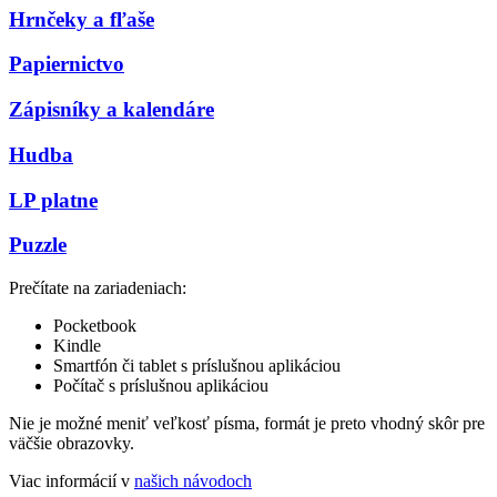
Hrnčeky a fľaše
Papiernictvo
Zápisníky a kalendáre
Hudba
LP platne
Puzzle
Prečítate na zariadeniach:
Pocketbook
Kindle
Smartfón či tablet s príslušnou aplikáciou
Počítač s príslušnou aplikáciou
Nie je možné meniť veľkosť písma, formát je preto vhodný skôr pre
väčšie obrazovky.
Viac informácií v
našich návodoch