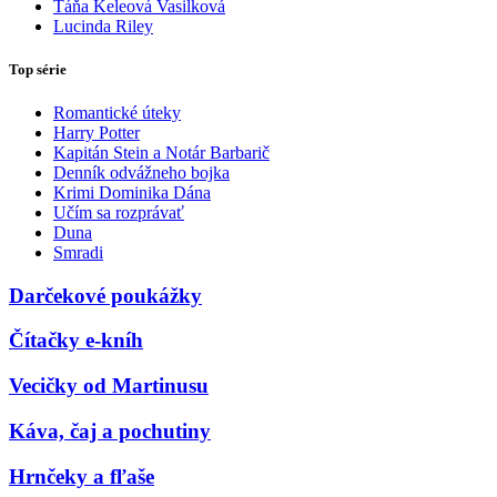
Táňa Keleová Vasilková
Lucinda Riley
Top série
Romantické úteky
Harry Potter
Kapitán Stein a Notár Barbarič
Denník odvážneho bojka
Krimi Dominika Dána
Učím sa rozprávať
Duna
Smradi
Darčekové poukážky
Čítačky e-kníh
Vecičky od Martinusu
Káva, čaj a pochutiny
Hrnčeky a fľaše