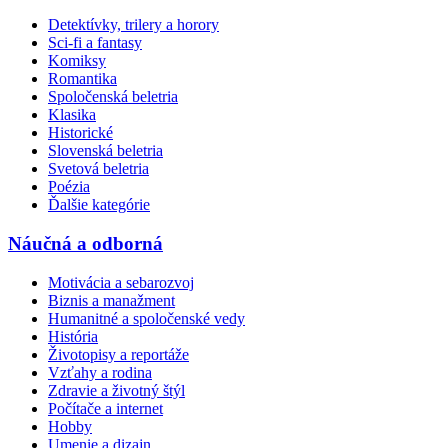
Detektívky, trilery a horory
Sci-fi a fantasy
Komiksy
Romantika
Spoločenská beletria
Klasika
Historické
Slovenská beletria
Svetová beletria
Poézia
Ďalšie kategórie
Náučná a odborná
Motivácia a sebarozvoj
Biznis a manažment
Humanitné a spoločenské vedy
História
Životopisy a reportáže
Vzťahy a rodina
Zdravie a životný štýl
Počítače a internet
Hobby
Umenie a dizajn