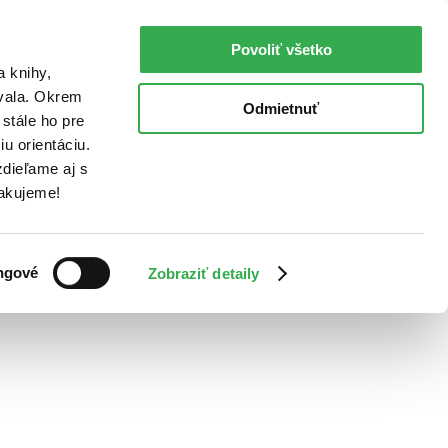
Povoliť všetko
a knihy,
ovala. Okrem
Odmietnuť
stále ho pre
u orientáciu.
dieľame aj s
Ďakujeme!
ngové
Zobraziť detaily