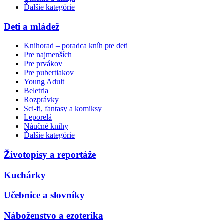
Ďalšie kategórie
Deti a mládež
Knihorad – poradca kníh pre deti
Pre najmenších
Pre prvákov
Pre pubertiakov
Young Adult
Beletria
Rozprávky
Sci-fi, fantasy a komiksy
Leporelá
Náučné knihy
Ďalšie kategórie
Životopisy a reportáže
Kuchárky
Učebnice a slovníky
Náboženstvo a ezoterika