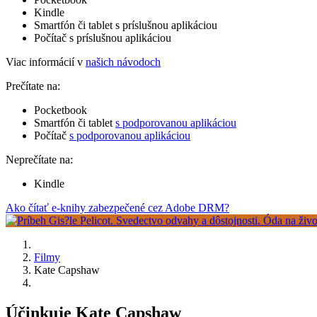
Kindle
Smartfón či tablet s príslušnou aplikáciou
Počítač s príslušnou aplikáciou
Viac informácií v
našich návodoch
Prečítate na:
Pocketbook
Smartfón či tablet
s podporovanou aplikáciou
Počítač
s podporovanou aplikáciou
Neprečítate na:
Kindle
Ako čítať e-knihy zabezpečené cez Adobe DRM?
Filmy
Kate Capshaw
Účinkuje Kate Capshaw