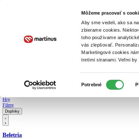
Doručenie
Kníhkupectvá
Knihovrátok
Poukážky
Knižný blog
Kontakt
Môžeme pracovať s cooki
Aby sme vedeli, ako sa na 
zbierame cookies. Niektor
E-knihy
Audioknihy
Hry
Filmy
Knihy
Doplnky
toho používame analytické
vás zlepšovať. Personaliz
Vyhľadávanie
Marketingové cookies nám 
tretími stranami. Veľmi b
Prihlásiť
Vyhľadávanie
Výber
Knihy
Potrebné
P
súhlasu
E-knihy
Audioknihy
Hry
Filmy
Doplnky
Beletria