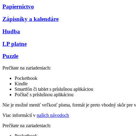
Papiernictvo
Zápisníky a kalendáre
Hudba
LP platne
Puzzle
Prečítate na zariadeniach:
Pocketbook
Kindle
Smartfón či tablet s príslušnou aplikáciou
Počítač s príslušnou aplikáciou
Nie je možné meniť veľkosť písma, formát je preto vhodný skôr pre 
Viac informácií v
našich návodoch
Prečítate na zariadeniach:
Pocketbook