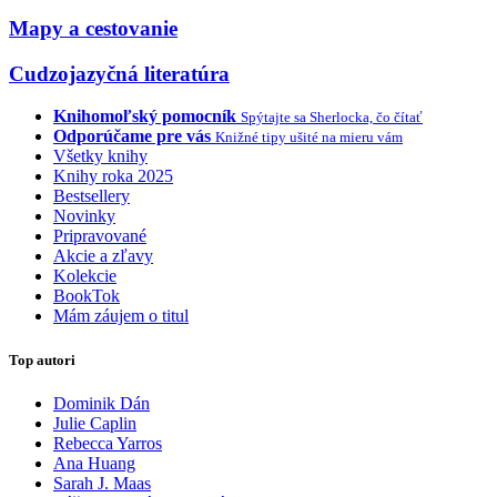
Mapy a cestovanie
Cudzojazyčná literatúra
Knihomoľský pomocník
Spýtajte sa Sherlocka, čo čítať
Odporúčame pre vás
Knižné tipy ušité na mieru vám
Všetky knihy
Knihy roka 2025
Bestsellery
Novinky
Pripravované
Akcie a zľavy
Kolekcie
BookTok
Mám záujem o titul
Top autori
Dominik Dán
Julie Caplin
Rebecca Yarros
Ana Huang
Sarah J. Maas