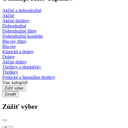
Akčné a dobrodružné
Akčné
Akčné thrillery
Dobrodružné
Dobrodružné filmy
Dobrodružné komédie
Blu-ray filmy
Blu-ray
Klasické a drámy
Drámy
Akčné drámy
Thrillery a detektívky
Thrillery
Politické a špionážne thrillery
Viac kategórií
Zúžiť výber
Zoradiť
Zúžiť výber