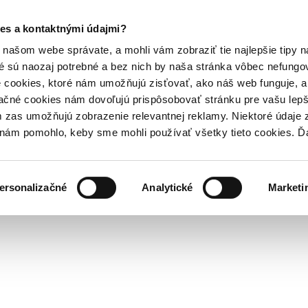
es a kontaktnými údajmi?
našom webe správate, a mohli vám zobraziť tie najlepšie tipy n
é sú naozaj potrebné a bez nich by naša stránka vôbec nefung
 cookies, ktoré nám umožňujú zisťovať, ako náš web funguje, a 
ačné cookies nám dovoľujú prispôsobovať stránku pre vašu lepši
zas umožňujú zobrazenie relevantnej reklamy. Niektoré údaje z
y nám pomohlo, keby sme mohli používať všetky tieto cookies. 
ersonalizačné
Analytické
Marketi