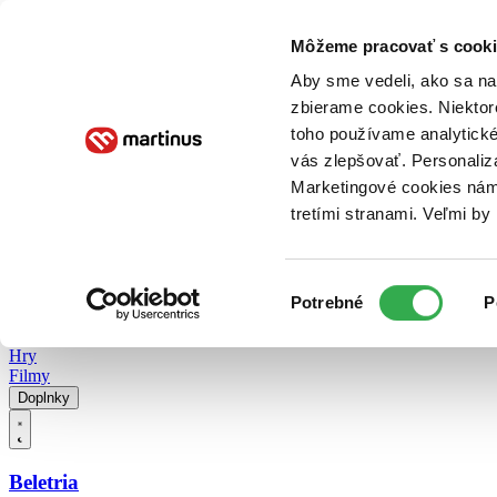
Doručenie
Kníhkupectvá
Knihovrátok
Poukážky
Knižný blog
Kontakt
Môžeme pracovať s cooki
Aby sme vedeli, ako sa na 
zbierame cookies. Niektor
E-knihy
Audioknihy
Hry
Filmy
Knihy
Doplnky
toho používame analytické
vás zlepšovať. Personaliz
Vyhľadávanie
Marketingové cookies nám 
tretími stranami. Veľmi b
Prihlásiť
Vyhľadávanie
Výber
Knihy
Potrebné
P
súhlasu
E-knihy
Audioknihy
Hry
Filmy
Doplnky
Beletria