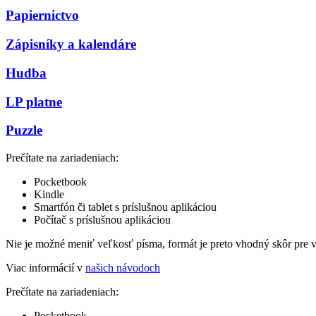
Papiernictvo
Zápisníky a kalendáre
Hudba
LP platne
Puzzle
Prečítate na zariadeniach:
Pocketbook
Kindle
Smartfón či tablet s príslušnou aplikáciou
Počítač s príslušnou aplikáciou
Nie je možné meniť veľkosť písma, formát je preto vhodný skôr pre 
Viac informácií v
našich návodoch
Prečítate na zariadeniach:
Pocketbook