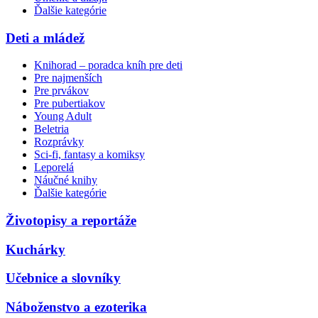
Ďalšie kategórie
Deti a mládež
Knihorad – poradca kníh pre deti
Pre najmenších
Pre prvákov
Pre pubertiakov
Young Adult
Beletria
Rozprávky
Sci-fi, fantasy a komiksy
Leporelá
Náučné knihy
Ďalšie kategórie
Životopisy a reportáže
Kuchárky
Učebnice a slovníky
Náboženstvo a ezoterika