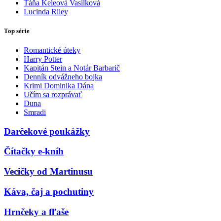
Táňa Keleová Vasilková
Lucinda Riley
Top série
Romantické úteky
Harry Potter
Kapitán Stein a Notár Barbarič
Denník odvážneho bojka
Krimi Dominika Dána
Učím sa rozprávať
Duna
Smradi
Darčekové poukážky
Čítačky e-kníh
Vecičky od Martinusu
Káva, čaj a pochutiny
Hrnčeky a fľaše