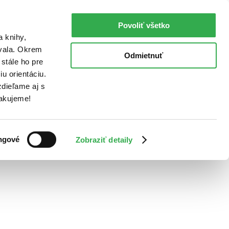
Povoliť všetko
a knihy,
ovala. Okrem
Odmietnuť
stále ho pre
u orientáciu.
dieľame aj s
Ďakujeme!
ngové
Zobraziť detaily