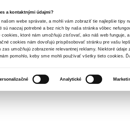
es a kontaktnými údajmi?
našom webe správate, a mohli vám zobraziť tie najlepšie tipy n
é sú naozaj potrebné a bez nich by naša stránka vôbec nefung
 cookies, ktoré nám umožňujú zisťovať, ako náš web funguje, a 
ačné cookies nám dovoľujú prispôsobovať stránku pre vašu lepši
zas umožňujú zobrazenie relevantnej reklamy. Niektoré údaje z
y nám pomohlo, keby sme mohli používať všetky tieto cookies. 
ersonalizačné
Analytické
Marketi