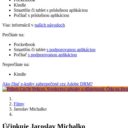
Kindle
Smartfón či tablet s príslušnou aplikáciou
Počítač s príslušnou aplikáciou
Viac informácií v
našich návodoch
Prečítate na:
Pocketbook
Smartfón či tablet
s podporovanou aplikáciou
Počítač
s podporovanou aplikáciou
Neprečítate na:
Kindle
Ako čítať e-knihy zabezpečené cez Adobe DRM?
Filmy
Jaroslav Michalko
Účinkuje Jaroslav Michalko