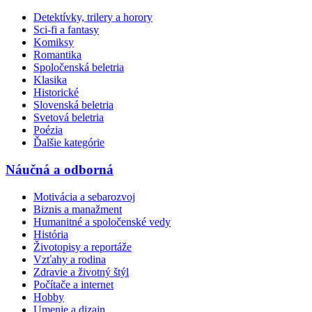
Detektívky, trilery a horory
Sci-fi a fantasy
Komiksy
Romantika
Spoločenská beletria
Klasika
Historické
Slovenská beletria
Svetová beletria
Poézia
Ďalšie kategórie
Náučná a odborná
Motivácia a sebarozvoj
Biznis a manažment
Humanitné a spoločenské vedy
História
Životopisy a reportáže
Vzťahy a rodina
Zdravie a životný štýl
Počítače a internet
Hobby
Umenie a dizajn