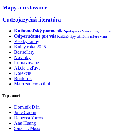
Mapy a cestovanie
Cudzojazyčná literatúra
Knihomoľský pomocník
Spýtajte sa Sherlocka, čo čítať
Odporúčame pre vás
Knižné tipy ušité na mieru vám
Všetky knihy
Knihy roka 2025
Bestsellery
Novinky
Pripravované
Akcie a zľavy
Kolekcie
BookTok
Mám záujem o titul
Top autori
Dominik Dán
Julie Caplin
Rebecca Yarros
Ana Huang
Sarah J. Maas