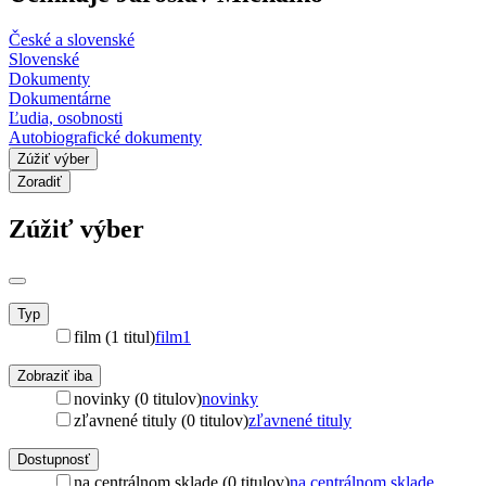
České a slovenské
Slovenské
Dokumenty
Dokumentárne
Ľudia, osobnosti
Autobiografické dokumenty
Zúžiť výber
Zoradiť
Zúžiť výber
Typ
film (1 titul)
film
1
Zobraziť iba
novinky (0 titulov)
novinky
zľavnené tituly (0 titulov)
zľavnené tituly
Dostupnosť
na centrálnom sklade (0 titulov)
na centrálnom sklade