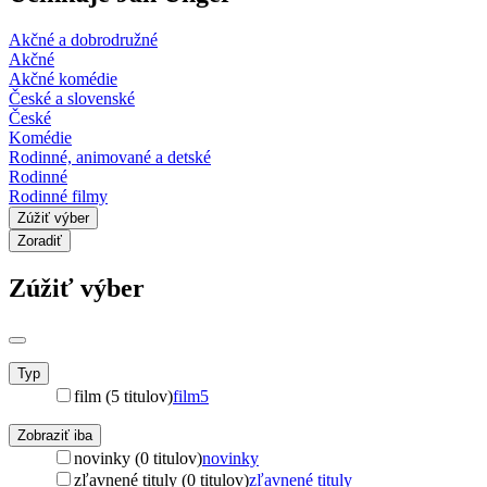
Akčné a dobrodružné
Akčné
Akčné komédie
České a slovenské
České
Komédie
Rodinné, animované a detské
Rodinné
Rodinné filmy
Zúžiť výber
Zoradiť
Zúžiť výber
Typ
film (5 titulov)
film
5
Zobraziť iba
novinky (0 titulov)
novinky
zľavnené tituly (0 titulov)
zľavnené tituly