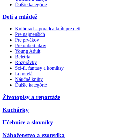
Ďalšie kategórie
Deti a mládež
Knihorad – poradca kníh pre deti
Pre najmenších
Pre prvákov
Pre pubertiakov
Young Adult
Beletria
Rozprávky
Sci-fi, fantasy a komiksy
Leporelá
Náučné knihy
Ďalšie kategórie
Životopisy a reportáže
Kuchárky
Učebnice a slovníky
Náboženstvo a ezoterika