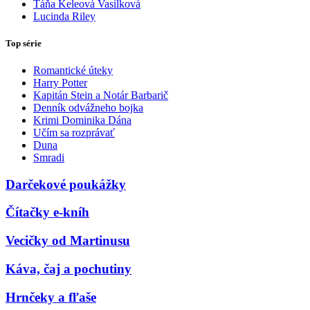
Táňa Keleová Vasilková
Lucinda Riley
Top série
Romantické úteky
Harry Potter
Kapitán Stein a Notár Barbarič
Denník odvážneho bojka
Krimi Dominika Dána
Učím sa rozprávať
Duna
Smradi
Darčekové poukážky
Čítačky e-kníh
Vecičky od Martinusu
Káva, čaj a pochutiny
Hrnčeky a fľaše