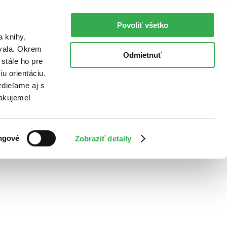
Povoliť všetko
a knihy,
ovala. Okrem
Odmietnuť
stále ho pre
u orientáciu.
dieľame aj s
Ďakujeme!
ngové
Zobraziť detaily