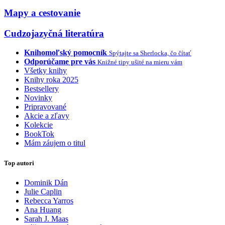
Mapy a cestovanie
Cudzojazyčná literatúra
Knihomoľský pomocník
Spýtajte sa Sherlocka, čo čítať
Odporúčame pre vás
Knižné tipy ušité na mieru vám
Všetky knihy
Knihy roka 2025
Bestsellery
Novinky
Pripravované
Akcie a zľavy
Kolekcie
BookTok
Mám záujem o titul
Top autori
Dominik Dán
Julie Caplin
Rebecca Yarros
Ana Huang
Sarah J. Maas