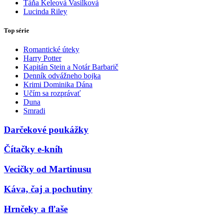
Táňa Keleová Vasilková
Lucinda Riley
Top série
Romantické úteky
Harry Potter
Kapitán Stein a Notár Barbarič
Denník odvážneho bojka
Krimi Dominika Dána
Učím sa rozprávať
Duna
Smradi
Darčekové poukážky
Čítačky e-kníh
Vecičky od Martinusu
Káva, čaj a pochutiny
Hrnčeky a fľaše