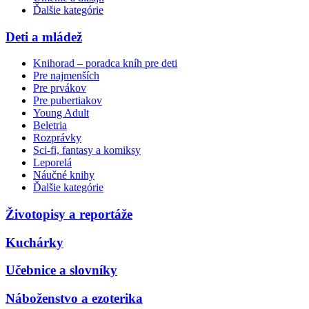
Ďalšie kategórie
Deti a mládež
Knihorad – poradca kníh pre deti
Pre najmenších
Pre prvákov
Pre pubertiakov
Young Adult
Beletria
Rozprávky
Sci-fi, fantasy a komiksy
Leporelá
Náučné knihy
Ďalšie kategórie
Životopisy a reportáže
Kuchárky
Učebnice a slovníky
Náboženstvo a ezoterika