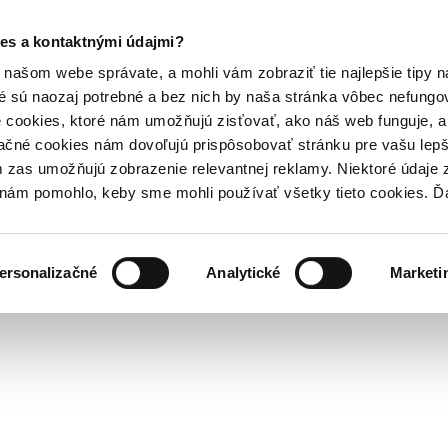
es a kontaktnými údajmi?
našom webe správate, a mohli vám zobraziť tie najlepšie tipy n
é sú naozaj potrebné a bez nich by naša stránka vôbec nefung
 cookies, ktoré nám umožňujú zisťovať, ako náš web funguje, a 
ačné cookies nám dovoľujú prispôsobovať stránku pre vašu lepši
zas umožňujú zobrazenie relevantnej reklamy. Niektoré údaje z
y nám pomohlo, keby sme mohli používať všetky tieto cookies. 
ersonalizačné
Analytické
Marketi