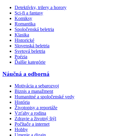
Detektívky, trilery a horory
Sci-fi a fantasy
Komiksy
Romantika
Spoločenská beletria
Klasika
Historické
Slovenská beletria
Svetová beletria
Poézia
Ďalšie kategórie
Náučná a odborná
Motivácia a sebarozvoj
Biznis a manažment
Humanitné a spoločenské vedy
História
Životopisy a reportáže
Vzťahy a rodina
Zdravie a životný štýl
Počítače a internet
Hobby
Umenie a dizajn