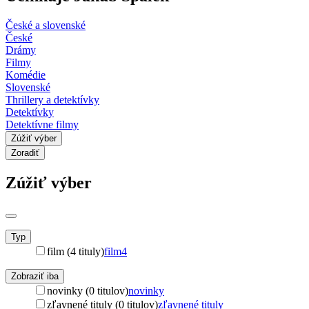
České a slovenské
České
Drámy
Filmy
Komédie
Slovenské
Thrillery a detektívky
Detektívky
Detektívne filmy
Zúžiť výber
Zoradiť
Zúžiť výber
Typ
film (4 tituly)
film
4
Zobraziť iba
novinky (0 titulov)
novinky
zľavnené tituly (0 titulov)
zľavnené tituly