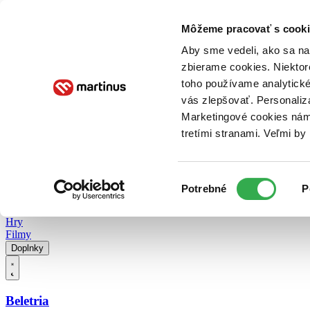
Doručenie
Kníhkupectvá
Knihovrátok
Poukážky
Knižný blog
Kontakt
Môžeme pracovať s cooki
Aby sme vedeli, ako sa na 
zbierame cookies. Niektor
E-knihy
Audioknihy
Hry
Filmy
Knihy
Doplnky
toho používame analytické
vás zlepšovať. Personaliz
Vyhľadávanie
Marketingové cookies nám 
tretími stranami. Veľmi b
Prihlásiť
Vyhľadávanie
Výber
Knihy
Potrebné
P
súhlasu
E-knihy
Audioknihy
Hry
Filmy
Doplnky
Beletria