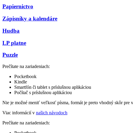
Papiernictvo
Zápisníky a kalendáre
Hudba
LP platne
Puzzle
Prečítate na zariadeniach:
Pocketbook
Kindle
Smartfón či tablet s príslušnou aplikáciou
Počítač s príslušnou aplikáciou
Nie je možné meniť veľkosť písma, formát je preto vhodný skôr pre 
Viac informácií v
našich návodoch
Prečítate na zariadeniach:
Pocketbook