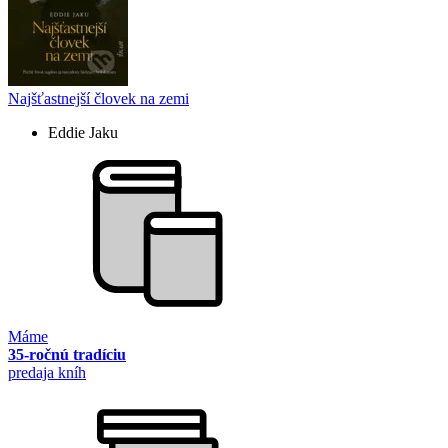
Najšťastnejší človek na zemi
Eddie Jaku
Máme
35-ročnú tradíciu
predaja kníh