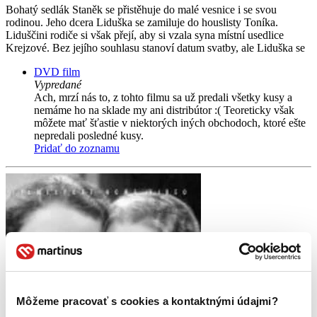
Bohatý sedlák Staněk se přistěhuje do malé vesnice i se svou
rodinou. Jeho dcera Liduška se zamiluje do houslisty Toníka.
Liduščini rodiče si však přejí, aby si vzala syna místní usedlice
Krejzové. Bez jejího souhlasu stanoví datum svatby, ale Liduška se
DVD film
Vypredané
Ach, mrzí nás to, z tohto filmu sa už predali všetky kusy a
nemáme ho na sklade my ani distribútor :( Teoreticky však
môžete mať šťastie v niektorých iných obchodoch, ktoré ešte
nepredali posledné kusy.
Pridať do zoznamu
Môžeme pracovať s cookies a kontaktnými údajmi?