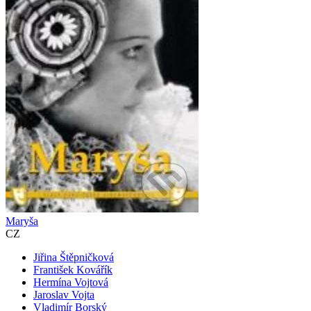
Maryša
CZ
Jiřina Štěpničková
František Kovářík
Hermína Vojtová
Jaroslav Vojta
Vladimír Borský