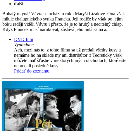
ďalší
Bohatý mlynář Vávra se uchází o ruku Maryši Lízalové. Ona však
miluje chalupnického synka Francka. Její rodiče by však po jejím
boku raději viděli Vávru i přesto, že je to hrubý a necitelný chlap.
Když Francek musí narukovat, zůstává jeho milá sama a...
DVD film
Vypredané
Ach, mrzí nás to, z tohto filmu sa už predali všetky kusy a
nemáme ho na sklade my ani distribútor :( Teoreticky však
môžete mať šťastie v niektorých iných obchodoch, ktoré ešte
nepredali posledné kusy.
Pridať do zoznamu