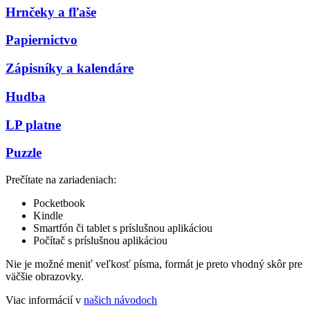
Hrnčeky a fľaše
Papiernictvo
Zápisníky a kalendáre
Hudba
LP platne
Puzzle
Prečítate na zariadeniach:
Pocketbook
Kindle
Smartfón či tablet s príslušnou aplikáciou
Počítač s príslušnou aplikáciou
Nie je možné meniť veľkosť písma, formát je preto vhodný skôr pre
väčšie obrazovky.
Viac informácií v
našich návodoch