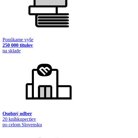
Ponúkame vyše
250 000 titulov
na sklade
Osobný odber
20 kníhkupectiev
po celom Slovensku