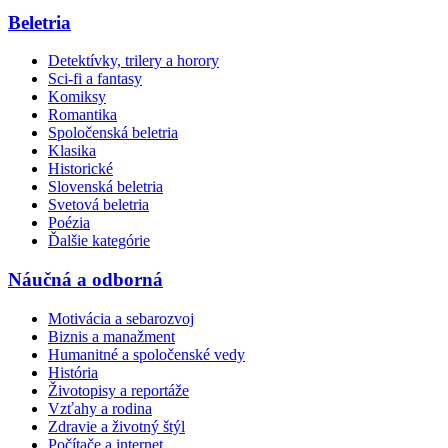
Beletria
Detektívky, trilery a horory
Sci-fi a fantasy
Komiksy
Romantika
Spoločenská beletria
Klasika
Historické
Slovenská beletria
Svetová beletria
Poézia
Ďalšie kategórie
Náučná a odborná
Motivácia a sebarozvoj
Biznis a manažment
Humanitné a spoločenské vedy
História
Životopisy a reportáže
Vzťahy a rodina
Zdravie a životný štýl
Počítače a internet