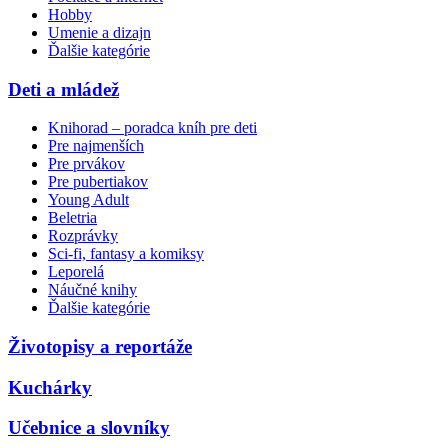
Hobby
Umenie a dizajn
Ďalšie kategórie
Deti a mládež
Knihorad – poradca kníh pre deti
Pre najmenších
Pre prvákov
Pre pubertiakov
Young Adult
Beletria
Rozprávky
Sci-fi, fantasy a komiksy
Leporelá
Náučné knihy
Ďalšie kategórie
Životopisy a reportáže
Kuchárky
Učebnice a slovníky