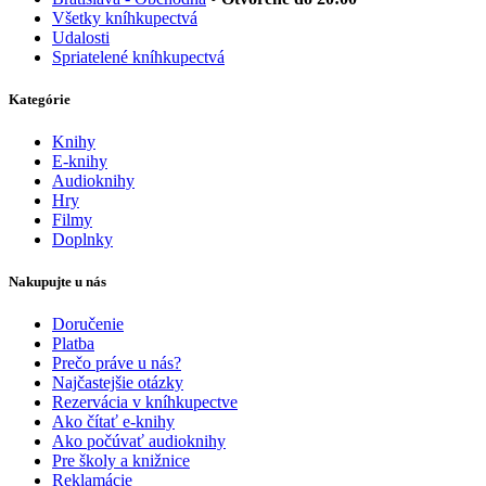
Všetky kníhkupectvá
Udalosti
Spriatelené kníhkupectvá
Kategórie
Knihy
E-knihy
Audioknihy
Hry
Filmy
Doplnky
Nakupujte u nás
Doručenie
Platba
Prečo práve u nás?
Najčastejšie otázky
Rezervácia v kníhkupectve
Ako čítať e-knihy
Ako počúvať audioknihy
Pre školy a knižnice
Reklamácie