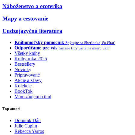
Náboženstvo a ezoterika
Mapy a cestovanie
Cudzojazyčná literatúra
Knihomoľský pomocník
Spýtajte sa Sherlocka, čo čítať
Odporúčame pre vás
Knižné tipy ušité na mieru vám
Všetky knihy
Knihy roka 2025
Bestsellery
Novinky
Pripravované
Akcie a zľavy
Kolekcie
BookTok
Mám záujem o titul
Top autori
Dominik Dán
Julie Caplin
Rebecca Yarros