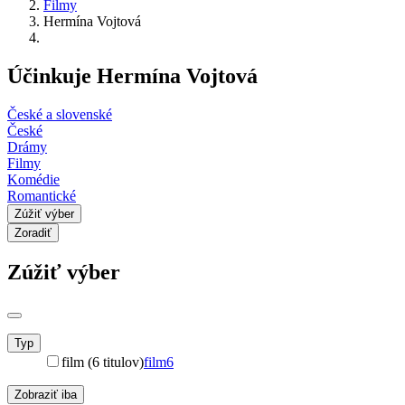
Filmy
Hermína Vojtová
Účinkuje Hermína Vojtová
České a slovenské
České
Drámy
Filmy
Komédie
Romantické
Zúžiť výber
Zoradiť
Zúžiť výber
Typ
film (6 titulov)
film
6
Zobraziť iba