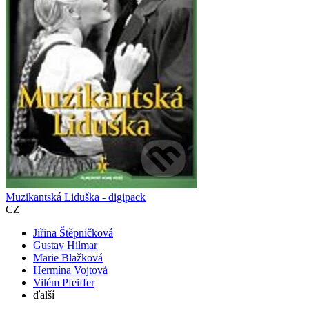
Muzikantská Liduška - digipack
CZ
Jiřina Štěpničková
Gustav Hilmar
Marie Blažková
Hermína Vojtová
Vilém Pfeiffer
ďalší