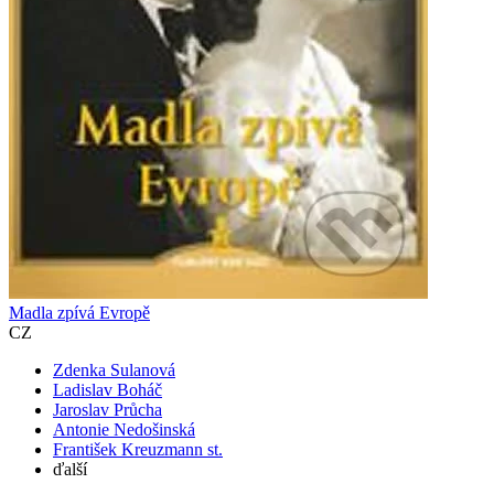
Madla zpívá Evropě
CZ
Zdenka Sulanová
Ladislav Boháč
Jaroslav Průcha
Antonie Nedošinská
František Kreuzmann st.
ďalší