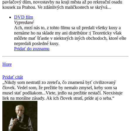
pavlačový dům, novostavby na kraji města až po rekreační osadu
kousek za Prahou. Ve zdánlivých maličkostech se skrývá...
DVD film
Vypredané
Ach, mrzí nás to, z tohto filmu sa už predali všetky kusy a
nemáme ho na sklade my ani distribútor :( Teoreticky však
môžete mať šťastie v niektorých iných obchodoch, ktoré ešte
nepredali posledné kusy.
Pridať do zoznamu
Hore
Pridať citát
Nikdy som nestratil zo zreteľa, čo znamená byť civilizovaný
človek. Vedel som, že prežitie by nemalo zmysel, keby som sa
musel stať podliakom...Viete, jedlo na prežitie nestačí. Neexistuje
liek na morálne zásady. Ak ich človek stratí, príde aj o seba.