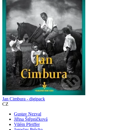
Jan Cimbura - digipack
CZ
Gustav Nezval
Jiřina Štěpničková
Vilém Pfeiffer
Jaroslav Průcha