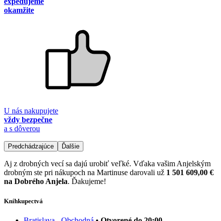
expedujeme
okamžite
U nás nakupujete
vždy bezpečne
a s dôverou
Predchádzajúce
Ďalšie
Aj z drobných vecí sa dajú urobiť veľké. Vďaka vašim Anjelským
drobným ste pri nákupoch na Martinuse darovali už
1 501 609,00 €
na Dobrého Anjela
. Ďakujeme!
Kníhkupectvá
Bratislava - Obchodná
• Otvorené do 20:00