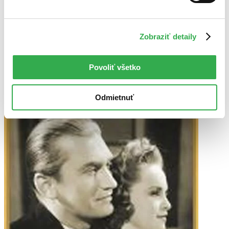
DVD film
Vypredané
Ach, mrzí nás to, z tohto filmu sa už predali všetky kusy a
Zobraziť detaily
nemáme ho na sklade my ani distribútor :( Teoreticky však
môžete mať šťastie v niektorých iných obchodoch, ktoré ešte
nepredali posledné kusy.
Povoliť všetko
Pridať do zoznamu
Odmietnuť