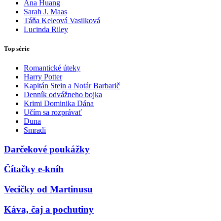
Ana Huang
Sarah J. Maas
Táňa Keleová Vasilková
Lucinda Riley
Top série
Romantické úteky
Harry Potter
Kapitán Stein a Notár Barbarič
Denník odvážneho bojka
Krimi Dominika Dána
Učím sa rozprávať
Duna
Smradi
Darčekové poukážky
Čítačky e-kníh
Vecičky od Martinusu
Káva, čaj a pochutiny