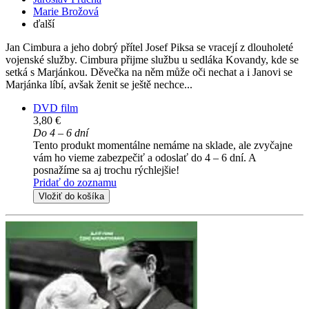
Marie Brožová
ďalší
Jan Cimbura a jeho dobrý přítel Josef Piksa se vracejí z dlouholeté
vojenské služby. Cimbura přijme službu u sedláka Kovandy, kde se
setká s Marjánkou. Děvečka na něm může oči nechat a i Janovi se
Marjánka líbí, avšak ženit se ještě nechce...
DVD film
3,80 €
Do 4 – 6 dní
Tento produkt momentálne nemáme na sklade, ale zvyčajne
vám ho vieme zabezpečiť a odoslať do 4 – 6 dní. A
posnažíme sa aj trochu rýchlejšie!
Pridať do zoznamu
Vložiť do košíka