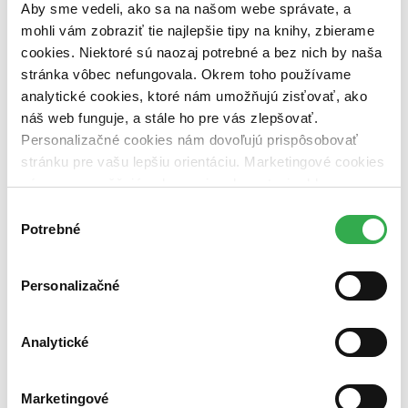
Aby sme vedeli, ako sa na našom webe správate, a
mohli vám zobraziť tie najlepšie tipy na knihy, zbierame
cookies. Niektoré sú naozaj potrebné a bez nich by naša
stránka vôbec nefungovala. Okrem toho používame
analytické cookies, ktoré nám umožňujú zisťovať, ako
náš web funguje, a stále ho pre vás zlepšovať.
Personalizačné cookies nám dovoľujú prispôsobovať
stránku pre vašu lepšiu orientáciu. Marketingové cookies
nám zas umožňujú zobrazenie relevantnej reklamy.
Pokušení paní Antonie
Niektoré údaje zdieľame aj s tretími stranami. Veľmi by
CZ
Výber
nám pomohlo, keby sme mohli používať všetky tieto
Potrebné
súhlasu
Antonie Nedošinská
cookies. Ďakujeme!
Lída Baarová
Jiří Plachý
Personalizačné
Jaroslav Gleich
František Kovářík
ďalší
Analytické
Antonie Nováková chce zajistit své jediné dceři Miladě dostatečné
vzdělání. Přihlásí se tedy na inzerát, kterým si inženýr Domanský
hledá spolehlivou hospodyni. Při pohovoru v jeho vile však vyjde
Marketingové
najevo, že Domanský má jednu neobvyklou podmínku...