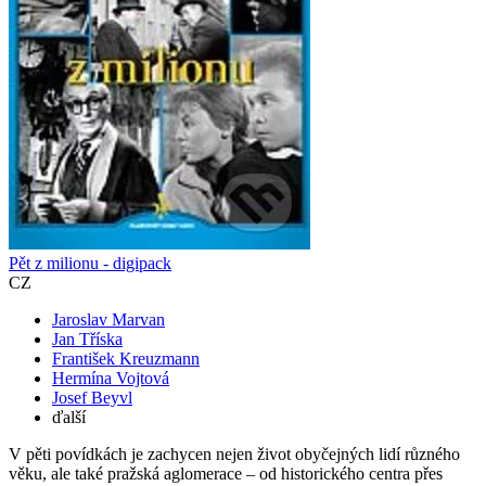
Pět z milionu - digipack
CZ
Jaroslav Marvan
Jan Tříska
František Kreuzmann
Hermína Vojtová
Josef Beyvl
ďalší
V pěti povídkách je zachycen nejen život obyčejných lidí různého
věku, ale také pražská aglomerace – od historického centra přes