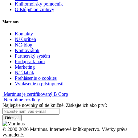
Knihomoľský pomocník
Odstúpiť od zmluvy
Martinus
Kontakty
Náš príbeh
Náš blog
Knihovrátok
Partnerský systém
Pridaj sa k nám
Marketing
Náš labák
Prehlásenie o cookies
Vyhlásenie o prístupnosti
Martinus je certifikovaný B Corp
Nerobíme rozdiely
Najlepšie novinky sú tie knižné. Získajte ich ako prví:
Odoslať
© 2000-2026 Martinus. Internetové kníhkupectvo. Všetky práva
vyhradené.