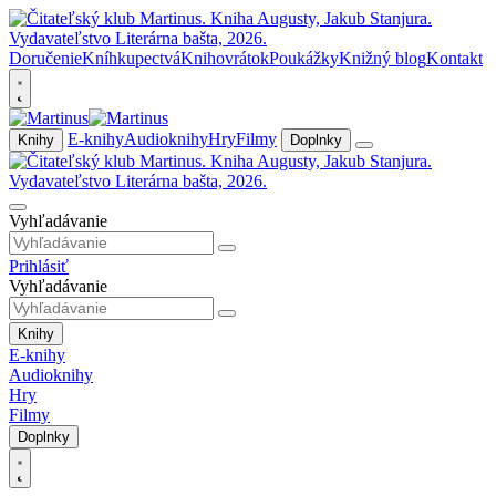
Doručenie
Kníhkupectvá
Knihovrátok
Poukážky
Knižný blog
Kontakt
E-knihy
Audioknihy
Hry
Filmy
Knihy
Doplnky
Vyhľadávanie
Prihlásiť
Vyhľadávanie
Knihy
E-knihy
Audioknihy
Hry
Filmy
Doplnky