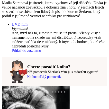
Madla Satranová je sirotek, kterou vychovává její dědeček. Dívka je
velice nadanou zpěvačkou a dokonce zná i noty. V šestnácti letech
se seznámí se sběratelem lidových písní doktorem Šerkem, který
pořídí v její rodné vesnici nahrávku pro rozhlasové...
DVD film
Vypredané
Ach, mrzí nás to, z tohto filmu sa už predali všetky kusy a
nemáme ho na sklade my ani distribútor :( Teoreticky však
môžete mať šťastie v niektorých iných obchodoch, ktoré ešte
nepredali posledné kusy.
Pridať do zoznamu
Chcete poradiť knihu?
Náš pomocník Sherlock vám ju s radosťou vypátra!
Knihomoľský pomocník