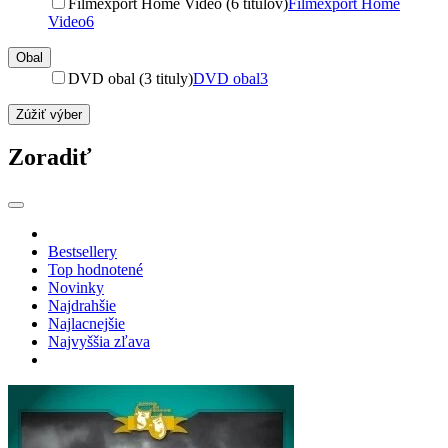
Filmexport Home Video (6 titulov)
Filmexport Home
Video
6
Obal
DVD obal (3 tituly)
DVD obal
3
Zúžiť výber
Zoradiť
Bestsellery
Top hodnotené
Novinky
Najdrahšie
Najlacnejšie
Najvyššia zľava