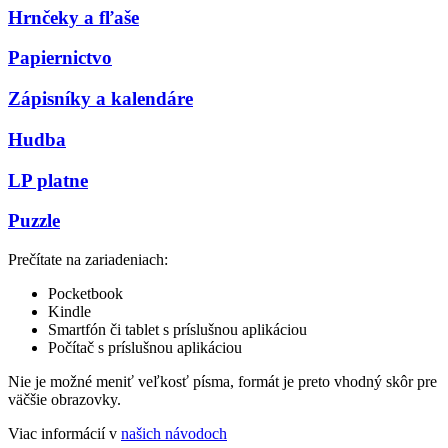
Hrnčeky a fľaše
Papiernictvo
Zápisníky a kalendáre
Hudba
LP platne
Puzzle
Prečítate na zariadeniach:
Pocketbook
Kindle
Smartfón či tablet s príslušnou aplikáciou
Počítač s príslušnou aplikáciou
Nie je možné meniť veľkosť písma, formát je preto vhodný skôr pre
väčšie obrazovky.
Viac informácií v
našich návodoch