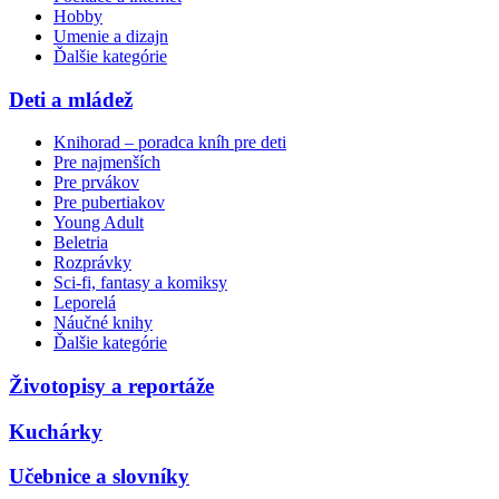
Hobby
Umenie a dizajn
Ďalšie kategórie
Deti a mládež
Knihorad – poradca kníh pre deti
Pre najmenších
Pre prvákov
Pre pubertiakov
Young Adult
Beletria
Rozprávky
Sci-fi, fantasy a komiksy
Leporelá
Náučné knihy
Ďalšie kategórie
Životopisy a reportáže
Kuchárky
Učebnice a slovníky