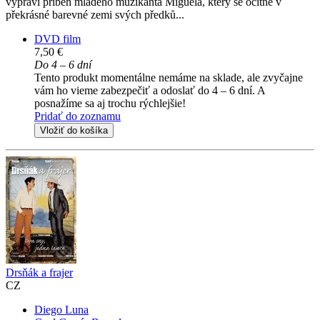
vypráví příběh mladého muzikanta Miguela, který se ocitne v
překrásné barevné zemi svých předků...
DVD film
7,50 €
Do 4 – 6 dní
Tento produkt momentálne nemáme na sklade, ale zvyčajne
vám ho vieme zabezpečiť a odoslať do 4 – 6 dní. A
posnažíme sa aj trochu rýchlejšie!
Pridať do zoznamu
Vložiť do košíka
Drsňák a frajer
CZ
Diego Luna