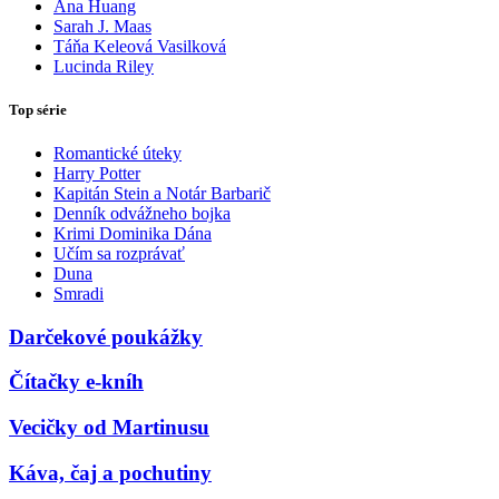
Ana Huang
Sarah J. Maas
Táňa Keleová Vasilková
Lucinda Riley
Top série
Romantické úteky
Harry Potter
Kapitán Stein a Notár Barbarič
Denník odvážneho bojka
Krimi Dominika Dána
Učím sa rozprávať
Duna
Smradi
Darčekové poukážky
Čítačky e-kníh
Vecičky od Martinusu
Káva, čaj a pochutiny