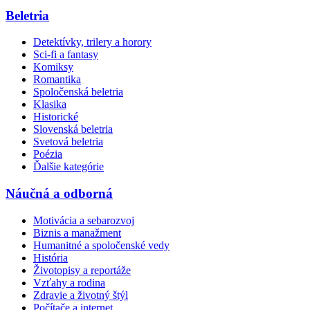
Beletria
Detektívky, trilery a horory
Sci-fi a fantasy
Komiksy
Romantika
Spoločenská beletria
Klasika
Historické
Slovenská beletria
Svetová beletria
Poézia
Ďalšie kategórie
Náučná a odborná
Motivácia a sebarozvoj
Biznis a manažment
Humanitné a spoločenské vedy
História
Životopisy a reportáže
Vzťahy a rodina
Zdravie a životný štýl
Počítače a internet