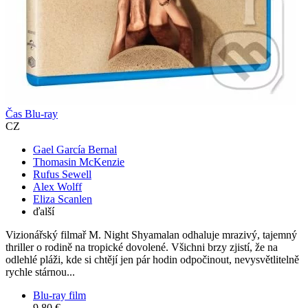
Čas Blu-ray
CZ
Gael García Bernal
Thomasin McKenzie
Rufus Sewell
Alex Wolff
Eliza Scanlen
ďalší
Vizionářský filmař M. Night Shyamalan odhaluje mrazivý, tajemný
thriller o rodině na tropické dovolené. Všichni brzy zjistí, že na
odlehlé pláži, kde si chtějí jen pár hodin odpočinout, nevysvětlitelně
rychle stárnou...
Blu-ray film
9,80 €