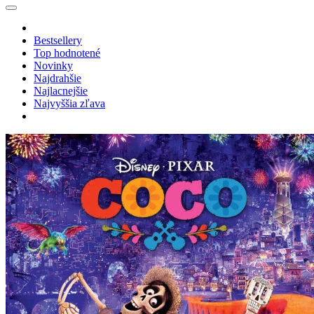
Bestsellery
Top hodnotené
Novinky
Najdrahšie
Najlacnejšie
Najvyššia zľava