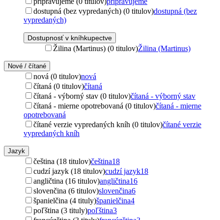
pripravujeme (0 titulov)
pripravujeme
dostupná (bez vypredaných) (0 titulov)
dostupná (bez
vypredaných)
Dostupnosť v kníhkupectve
Žilina (Martinus) (0 titulov)
Žilina (Martinus)
Nové / čítané
nová (0 titulov)
nová
čítaná (0 titulov)
čítaná
čítaná - výborný stav (0 titulov)
čítaná - výborný stav
čítaná - mierne opotrebovaná (0 titulov)
čítaná - mierne
opotrebovaná
čítané verzie vypredaných kníh (0 titulov)
čítané verzie
vypredaných kníh
Jazyk
čeština (18 titulov)
čeština
18
cudzí jazyk (18 titulov)
cudzí jazyk
18
angličtina (16 titulov)
angličtina
16
slovenčina (6 titulov)
slovenčina
6
španielčina (4 tituly)
španielčina
4
poľština (3 tituly)
poľština
3