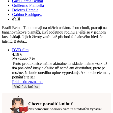
Gael García Bernal
Guillermo Francella
Dolores Heredia
Gabino Rodríguez
ďalší
Bratři Beto a Tato nemají na růžích ustláno. Jsou chudí, pracují na
banánovníkové plantáži, živí početnou rodinu a ještě se v jednom
kuse hádají. Jejich životy změní až příchod fotbalového hledače
talentů Batuta...
DVD film
4,18 €
Na sklade 2 ks
Tento produkt síce máme aktuálne na sklade, máme však už
iba posledné kusy a ďalšie už nemá ani distribútor, preto je
možné, že bude onedlho úplne vypredaný. Ak ho chcete mať,
ponáhľajte sa!
Pridať do zoznamu
Vložiť do košíka
Chcete poradiť knihu?
Náš pomocník Sherlock vám ju s radosťou vypátra!