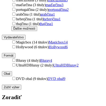
francúzština (3 tituly)
francúzština
3
maďarčina (3 tituly)
maďarčina
3
portugalčina (2 tituly)
portugalčina
2
arabčina (1 titul)
arabčina
1
hebrejčina (1 titul)
hebrejčina
1
thajčina (1 titul)
thajčina
1
Ďalšie možnosti
Vydavateľstvo
Magicbox (14 titulov)
Magicbox
14
Hollywood (6 titulov)
Hollywood
6
Formát
Bluray (4 tituly)
Bluray
4
UltraHDBluray (2 tituly)
UltraHDBluray
2
Obal
DVD obal (9 titulov)
DVD obal
9
Zúžiť výber
Zoradiť