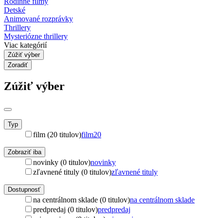
Rodinné filmy
Detské
Animované rozprávky
Thrillery
Mysteriózne thrillery
Viac kategórií
Zúžiť výber
Zoradiť
Zúžiť výber
Typ
film (20 titulov)
film
20
Zobraziť iba
novinky (0 titulov)
novinky
zľavnené tituly (0 titulov)
zľavnené tituly
Dostupnosť
na centrálnom sklade (0 titulov)
na centrálnom sklade
predpredaj (0 titulov)
predpredaj