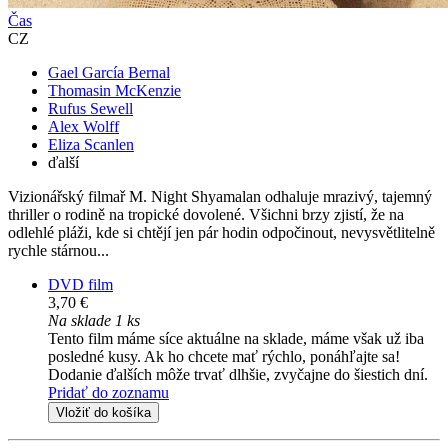
Čas
CZ
Gael García Bernal
Thomasin McKenzie
Rufus Sewell
Alex Wolff
Eliza Scanlen
ďalší
Vizionářský filmař M. Night Shyamalan odhaluje mrazivý, tajemný
thriller o rodině na tropické dovolené. Všichni brzy zjistí, že na
odlehlé pláži, kde si chtějí jen pár hodin odpočinout, nevysvětlitelně
rychle stárnou...
DVD film
3,70 €
Na sklade 1 ks
Tento film máme síce aktuálne na sklade, máme však už iba
posledné kusy. Ak ho chcete mať rýchlo, ponáhľajte sa!
Dodanie ďalších môže trvať dlhšie, zvyčajne do šiestich dní.
Pridať do zoznamu
Vložiť do košíka