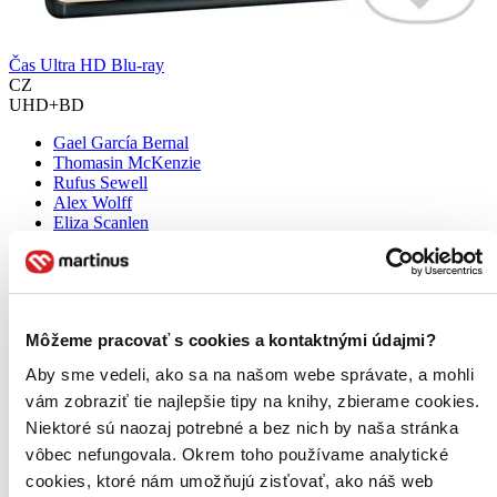
Čas Ultra HD Blu-ray
CZ
UHD+BD
Gael García Bernal
Thomasin McKenzie
Rufus Sewell
Alex Wolff
Eliza Scanlen
ďalší
Vizionářský filmař M. Night Shyamalan odhaluje mrazivý, tajemný
thriller o rodině na tropické dovolené. Všichni brzy zjistí, že na
odlehlé pláži, kde si chtějí jen pár hodin odpočinout, nevysvětlitelně
Môžeme pracovať s cookies a kontaktnými údajmi?
rychle stárnou...
Aby sme vedeli, ako sa na našom webe správate, a mohli
UHD Blu-ray film
33,79 €
vám zobraziť tie najlepšie tipy na knihy, zbierame cookies.
Do 4 – 6 dní
Niektoré sú naozaj potrebné a bez nich by naša stránka
Tento produkt momentálne nemáme na sklade, ale zvyčajne
vôbec nefungovala. Okrem toho používame analytické
vám ho vieme zabezpečiť a odoslať do 4 – 6 dní. A
posnažíme sa aj trochu rýchlejšie!
cookies, ktoré nám umožňujú zisťovať, ako náš web