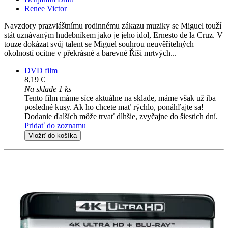
Renee Victor
Navzdory prazvláštnímu rodinnému zákazu muziky se Miguel touží
stát uznávaným hudebníkem jako je jeho idol, Ernesto de la Cruz. V
touze dokázat svůj talent se Miguel souhrou neuvěřitelných
okolností ocitne v překrásné a barevné Říši mrtvých...
DVD film
8,19 €
Na sklade 1 ks
Tento film máme síce aktuálne na sklade, máme však už iba
posledné kusy. Ak ho chcete mať rýchlo, ponáhľajte sa!
Dodanie ďalších môže trvať dlhšie, zvyčajne do šiestich dní.
Pridať do zoznamu
Vložiť do košíka