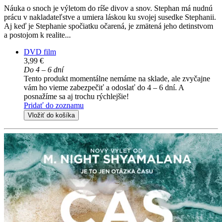
Náuka o snoch je výletom do ríše divov a snov. Stephan má nudnú
prácu v nakladateľstve a umiera láskou ku svojej susedke Stephanii.
Aj keď je Stephanie spočiatku očarená, je zmätená jeho detinstvom
a postojom k realite...
DVD film
3,99 €
Do 4 – 6 dní
Tento produkt momentálne nemáme na sklade, ale zvyčajne
vám ho vieme zabezpečiť a odoslať do 4 – 6 dní. A
posnažíme sa aj trochu rýchlejšie!
Pridať do zoznamu
Vložiť do košíka