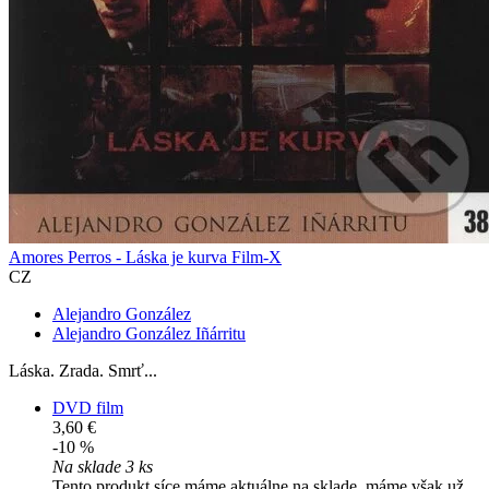
Amores Perros - Láska je kurva Film-X
CZ
Alejandro González
Alejandro González Iñárritu
Láska. Zrada. Smrť...
DVD film
3,60 €
-10 %
Na sklade 3 ks
Tento produkt síce máme aktuálne na sklade, máme však už