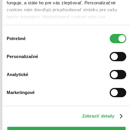
Pridať do zoznamu
funguje, a stále ho pre vás zlepšovať. Personalizačné
Vložiť do košíka
cookies nám dovoľujú prispôsobovať stránku pre vašu
lepšiu orientáciu. Marketingové cookies nám zas
umožňujú zobrazenie relevantnej reklamy. Niektoré údaje
zdieľame aj s tretími stranami. Veľmi by nám pomohlo,
Výber
keby sme mohli používať všetky tieto cookies. Ďakujeme!
Potrebné
súhlasu
Personalizačné
Analytické
Marketingové
Zobraziť detaily