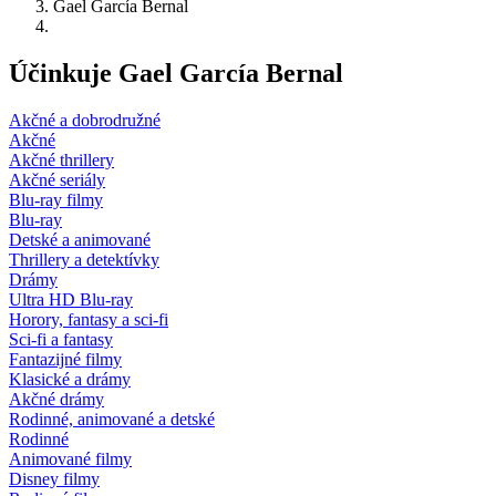
Gael García Bernal
Účinkuje Gael García Bernal
Akčné a dobrodružné
Akčné
Akčné thrillery
Akčné seriály
Blu-ray filmy
Blu-ray
Detské a animované
Thrillery a detektívky
Drámy
Ultra HD Blu-ray
Horory, fantasy a sci-fi
Sci-fi a fantasy
Fantazijné filmy
Klasické a drámy
Akčné drámy
Rodinné, animované a detské
Rodinné
Animované filmy
Disney filmy