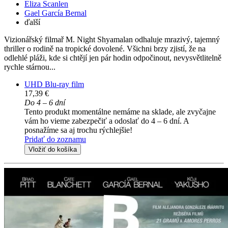
Eliza Scanlen
Gael García Bernal
ďalší
Vizionářský filmař M. Night Shyamalan odhaluje mrazivý, tajemný
thriller o rodině na tropické dovolené. Všichni brzy zjistí, že na
odlehlé pláži, kde si chtějí jen pár hodin odpočinout, nevysvětlitelně
rychle stárnou...
UHD Blu-ray film
17,39 €
Do 4 – 6 dní
Tento produkt momentálne nemáme na sklade, ale zvyčajne
vám ho vieme zabezpečiť a odoslať do 4 – 6 dní. A
posnažíme sa aj trochu rýchlejšie!
Pridať do zoznamu
Vložiť do košíka