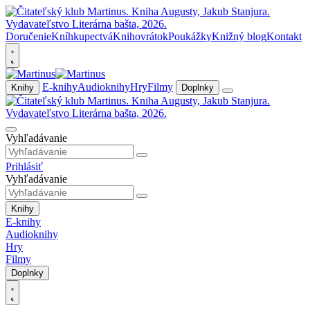
Doručenie
Kníhkupectvá
Knihovrátok
Poukážky
Knižný blog
Kontakt
E-knihy
Audioknihy
Hry
Filmy
Knihy
Doplnky
Vyhľadávanie
Prihlásiť
Vyhľadávanie
Knihy
E-knihy
Audioknihy
Hry
Filmy
Doplnky