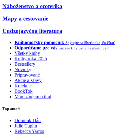
Náboženstvo a ezoterika
Mapy a cestovanie
Cudzojazyčná literatúra
Knihomoľský pomocník
Spýtajte sa Sherlocka, čo čítať
Odporúčame pre vás
Knižné tipy ušité na mieru vám
Všetky knihy
Knihy roka 2025
Bestsellery
Novinky
Pripravované
Akcie a zľavy
Kolekcie
BookTok
Mám záujem o titul
Top autori
Dominik Dán
Julie Caplin
Rebecca Yarros