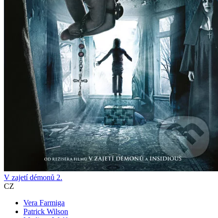
V zajetí démonů 2.
CZ
Vera Farmiga
Patrick Wilson