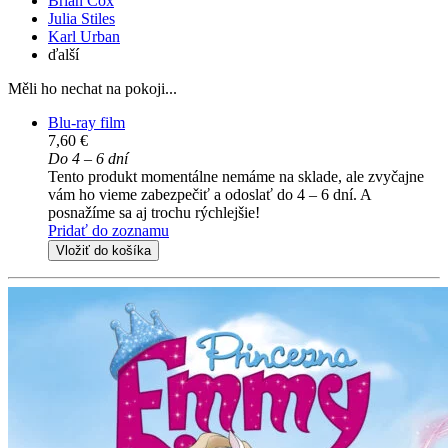
Brian Cox
Julia Stiles
Karl Urban
ďalší
Měli ho nechat na pokoji...
Blu-ray film
7,60 €
Do 4 – 6 dní
Tento produkt momentálne nemáme na sklade, ale zvyčajne
vám ho vieme zabezpečiť a odoslať do 4 – 6 dní. A
posnažíme sa aj trochu rýchlejšie!
Pridať do zoznamu
Vložiť do košíka