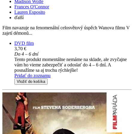
Madison Wolfe
Frances O'Connor
Lauren Esposito
ďalší
Film navazuje na fenomenální celosvětový úspěch Wanova filmu V
zajetí démonů...
DVD film
3,70 €
Do 4 – 6 dní
Tento produkt momentálne nemáme na sklade, ale zvyčajne
vám ho vieme zabezpečiť a odoslať do 4 – 6 dní. A
posnažíme sa aj trochu rýchlejšie!
Pridať do zoznamu
Vložiť do košíka