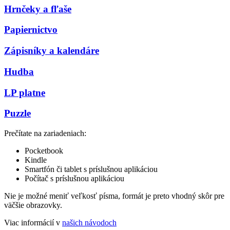
Hrnčeky a fľaše
Papiernictvo
Zápisníky a kalendáre
Hudba
LP platne
Puzzle
Prečítate na zariadeniach:
Pocketbook
Kindle
Smartfón či tablet s príslušnou aplikáciou
Počítač s príslušnou aplikáciou
Nie je možné meniť veľkosť písma, formát je preto vhodný skôr pre
väčšie obrazovky.
Viac informácií v
našich návodoch