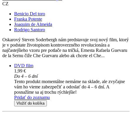
CZ
Benicio Del toro
Franka Potente
Joaquim de Almeida
Rodrigo Santoro
Oskarový Steven Soderbergh nám predstavuje svoj nový film, ktorý
je v podstate životopisom kontroverzného revolucionára a
najčastejšieho vzoru pre potlače na tričká, Ernesta Rafaela Guevaru
de la Sernu čiže Che Guevaru alebo ak chcete el Che...
DVD film
1,99 €
Do 4 – 6 dní
Tento produkt momentálne nemáme na sklade, ale zvyčajne
vám ho vieme zabezpečiť a odoslať do 4 – 6 dní. A
posnažíme sa aj trochu rýchlejšie!
Pridať do zoznamu
Vložiť do košíka