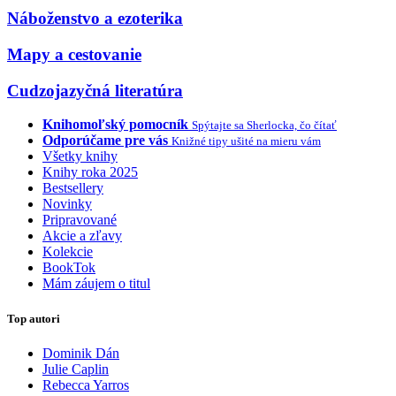
Náboženstvo a ezoterika
Mapy a cestovanie
Cudzojazyčná literatúra
Knihomoľský pomocník
Spýtajte sa Sherlocka, čo čítať
Odporúčame pre vás
Knižné tipy ušité na mieru vám
Všetky knihy
Knihy roka 2025
Bestsellery
Novinky
Pripravované
Akcie a zľavy
Kolekcie
BookTok
Mám záujem o titul
Top autori
Dominik Dán
Julie Caplin
Rebecca Yarros