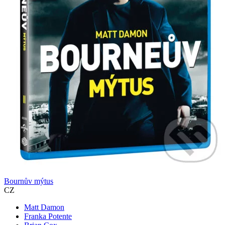
Bournův mýtus
CZ
Matt Damon
Franka Potente