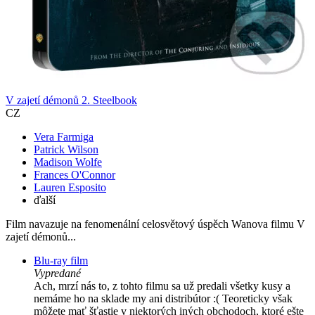
V zajetí démonů 2. Steelbook
CZ
Vera Farmiga
Patrick Wilson
Madison Wolfe
Frances O'Connor
Lauren Esposito
ďalší
Film navazuje na fenomenální celosvětový úspěch Wanova filmu V
zajetí démonů...
Blu-ray film
Vypredané
Ach, mrzí nás to, z tohto filmu sa už predali všetky kusy a
nemáme ho na sklade my ani distribútor :( Teoreticky však
môžete mať šťastie v niektorých iných obchodoch, ktoré ešte