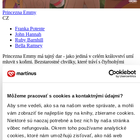
Princezna Emmy
CZ
Franka Potente
John Hannah
Ruby Barnhill
Bella Ramsey
Princezna Emmy má tajný dar - jako jediná v celém království umí
mluvit s koňmi. Bezstarostné chvilky, které tráví s čtyřnohými
přáteli, jsou ovšem narušeny příjezdem záludné sestřenice Gizany...
DVD film
3,80 €
Do 4 – 6 dní
Tento produkt momentálne nemáme na sklade, ale zvyčajne
Môžeme pracovať s cookies a kontaktnými údajmi?
vám ho vieme zabezpečiť a odoslať do 4 – 6 dní. A
Aby sme vedeli, ako sa na našom webe správate, a mohli
posnažíme sa aj trochu rýchlejšie!
Pridať do zoznamu
vám zobraziť tie najlepšie tipy na knihy, zbierame cookies.
Vložiť do košíka
Niektoré sú naozaj potrebné a bez nich by naša stránka
vôbec nefungovala. Okrem toho používame analytické
cookies, ktoré nám umožňujú zisťovať, ako náš web