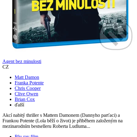
Agent bez minulosti
CZ
Matt Damon
Franka Potente
Chris Cooper
Clive Owen
Brian Cox
ďalší
Akcí nabitý thriller s Mattem Damonem (Dannyho parťaci) a
Frankou Potente (Lola běží o život) je přiběhem založeným na
mezinarodním bestselleru Roberta Ludluma...
Blu-ray film