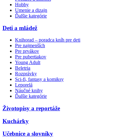
Hobby
Umenie a dizajn
Ďalšie kategórie
Deti a mládež
Knihorad – poradca kníh pre deti
Pre najmenších
Pre prvákov
Pre pubertiakov
Young Adult
Beletria
Rozprávky
Sci-fi, fantasy a komiksy
Leporelá
Náučné knihy
Ďalšie kategórie
Životopisy a reportáže
Kuchárky
Učebnice a slovníky