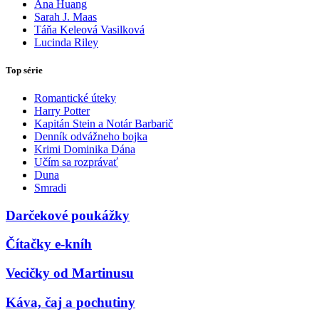
Ana Huang
Sarah J. Maas
Táňa Keleová Vasilková
Lucinda Riley
Top série
Romantické úteky
Harry Potter
Kapitán Stein a Notár Barbarič
Denník odvážneho bojka
Krimi Dominika Dána
Učím sa rozprávať
Duna
Smradi
Darčekové poukážky
Čítačky e-kníh
Vecičky od Martinusu
Káva, čaj a pochutiny