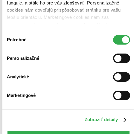
funguje, a stále ho pre vás zlepšovať. Personalizačné
cookies nám dovoľujú prispôsobovať stránku pre vašu
lepšiu orientáciu. Marketingové cookies nám zas
umožňujú zobrazenie relevantnej reklamy. Niektoré údaje
zdieľame aj s tretími stranami. Veľmi by nám pomohlo,
Výber
keby sme mohli používať všetky tieto cookies. Ďakujeme!
Potrebné
súhlasu
Personalizačné
Analytické
Marketingové
Zobraziť detaily