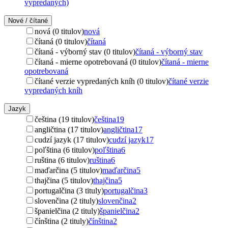
vypredaných)
Nové / čítané
nová (0 titulov)
nová
čítaná (0 titulov)
čítaná
čítaná - výborný stav (0 titulov)
čítaná - výborný stav
čítaná - mierne opotrebovaná (0 titulov)
čítaná - mierne
opotrebovaná
čítané verzie vypredaných kníh (0 titulov)
čítané verzie
vypredaných kníh
Jazyk
čeština (19 titulov)
čeština
19
angličtina (17 titulov)
angličtina
17
cudzí jazyk (17 titulov)
cudzí jazyk
17
poľština (6 titulov)
poľština
6
ruština (6 titulov)
ruština
6
maďarčina (5 titulov)
maďarčina
5
thajčina (5 titulov)
thajčina
5
portugalčina (3 tituly)
portugalčina
3
slovenčina (2 tituly)
slovenčina
2
španielčina (2 tituly)
španielčina
2
čínština (2 tituly)
čínština
2