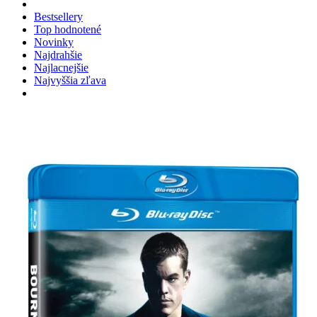
Bestsellery
Top hodnotené
Novinky
Najdrahšie
Najlacnejšie
Najvyššia zľava