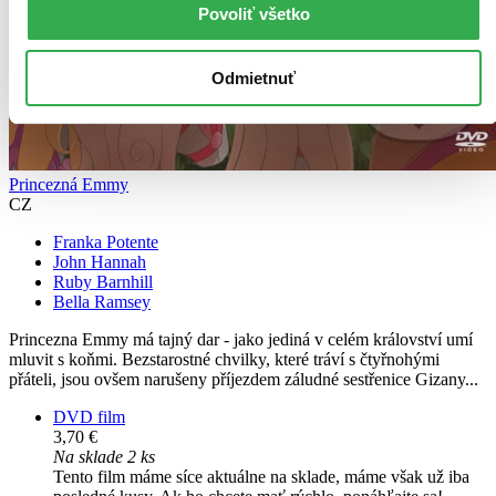
Povoliť všetko
Odmietnuť
Princezná Emmy
CZ
Franka Potente
John Hannah
Ruby Barnhill
Bella Ramsey
Princezna Emmy má tajný dar - jako jediná v celém království umí
mluvit s koňmi. Bezstarostné chvilky, které tráví s čtyřnohými
přáteli, jsou ovšem narušeny příjezdem záludné sestřenice Gizany...
DVD film
3,70 €
Na sklade 2 ks
Tento film máme síce aktuálne na sklade, máme však už iba