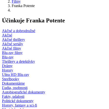
Filmy
Franka Potente
Účinkuje Franka Potente
Akčné a dobrodružné
Akčné
Akčné thrillery
Akčné seriály
Akčné filmy
Blu-ray filmy
Blu-ray
Thrillery a detektívky
Drámy
Horory
Ultra HD Blu-ray
Steelbooky
Dokumentárne
Ľudia, osobnosti
Autobiografické dokumenty
Fakty, udalosti
Politické dokumenty
Horory, fantasy a sci-fi