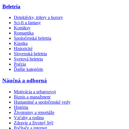
Beletria
Detektívky, trilery a horory
Sci-fi a fantasy
Komiksy
Romantika
Spoločenská beletria
Klasika
Historické
Slovenská beletria
Svetová beletria
Poézia
Ďalšie kategórie
Náučná a odborná
Motivácia a sebarozvoj
Biznis a manažment
Humanitné a spoločenské vedy
História
Životopisy a reportáže
Vzťahy a rodina
Zdravie a životný štýl
Počítače a internet