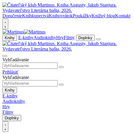
Doručenie
Kníhkupectvá
Knihovrátok
Poukážky
Knižný blog
Kontakt
E-knihy
Audioknihy
Hry
Filmy
Knihy
Doplnky
Vyhľadávanie
Prihlásiť
Vyhľadávanie
Knihy
E-knihy
Audioknihy
Hry
Filmy
Doplnky