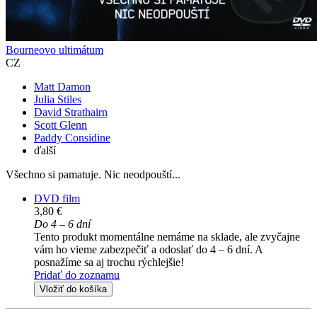
Bourneovo ultimátum
CZ
Matt Damon
Julia Stiles
David Strathairn
Scott Glenn
Paddy Considine
ďalší
Všechno si pamatuje. Nic neodpouští...
DVD film
3,80 €
Do 4 – 6 dní
Tento produkt momentálne nemáme na sklade, ale zvyčajne
vám ho vieme zabezpečiť a odoslať do 4 – 6 dní. A
posnažíme sa aj trochu rýchlejšie!
Pridať do zoznamu
Vložiť do košíka