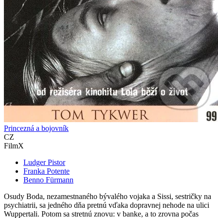
Princezná a bojovník
CZ
FilmX
Ludger Pistor
Franka Potente
Benno Fürmann
Osudy Boda, nezamestnaného bývalého vojaka a Sissi, sestričky na
psychiatrii, sa jedného dňa pretnú vďaka dopravnej nehode na ulici
Wuppertali. Potom sa stretnú znovu: v banke, a to zrovna počas