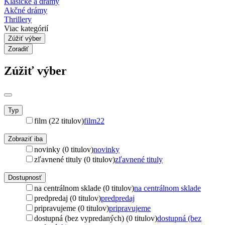
Klasické a drámy
Akčné drámy
Thrillery
Viac kategórií
Zúžiť výber
Zoradiť
Zúžiť výber
Typ
film (22 titulov)
film
22
Zobraziť iba
novinky (0 titulov)
novinky
zľavnené tituly (0 titulov)
zľavnené tituly
Dostupnosť
na centrálnom sklade (0 titulov)
na centrálnom sklade
predpredaj (0 titulov)
predpredaj
pripravujeme (0 titulov)
pripravujeme
dostupná (bez vypredaných) (0 titulov)
dostupná (bez