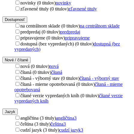
novinky (0 titulov)
novinky
zľavnené tituly (0 titulov)
zľavnené tituly
Dostupnosť
na centrálnom sklade (0 titulov)
na centrálnom sklade
predpredaj (0 titulov)
predpredaj
pripravujeme (0 titulov)
pripravujeme
dostupná (bez vypredaných) (0 titulov)
dostupná (bez
vypredaných)
Nové / čítané
nová (0 titulov)
nová
čítaná (0 titulov)
čítaná
čítaná - výborný stav (0 titulov)
čítaná - výborný stav
čítaná - mierne opotrebovaná (0 titulov)
čítaná - mierne
opotrebovaná
čítané verzie vypredaných kníh (0 titulov)
čítané verzie
vypredaných kníh
Jazyk
angličtina (3 tituly)
angličtina
3
čeština (3 tituly)
čeština
3
cudzí jazyk (3 tituly)
cudzí jazyk
3