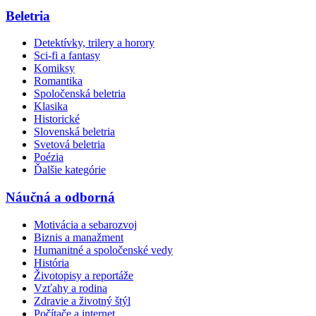
Beletria
Detektívky, trilery a horory
Sci-fi a fantasy
Komiksy
Romantika
Spoločenská beletria
Klasika
Historické
Slovenská beletria
Svetová beletria
Poézia
Ďalšie kategórie
Náučná a odborná
Motivácia a sebarozvoj
Biznis a manažment
Humanitné a spoločenské vedy
História
Životopisy a reportáže
Vzťahy a rodina
Zdravie a životný štýl
Počítače a internet