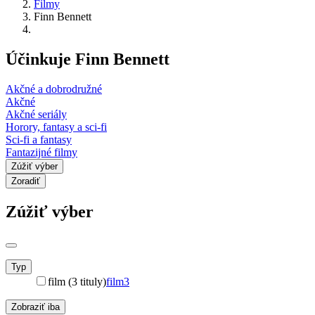
Filmy
Finn Bennett
Účinkuje Finn Bennett
Akčné a dobrodružné
Akčné
Akčné seriály
Horory, fantasy a sci-fi
Sci-fi a fantasy
Fantazijné filmy
Zúžiť výber
Zoradiť
Zúžiť výber
Typ
film (3 tituly)
film
3
Zobraziť iba