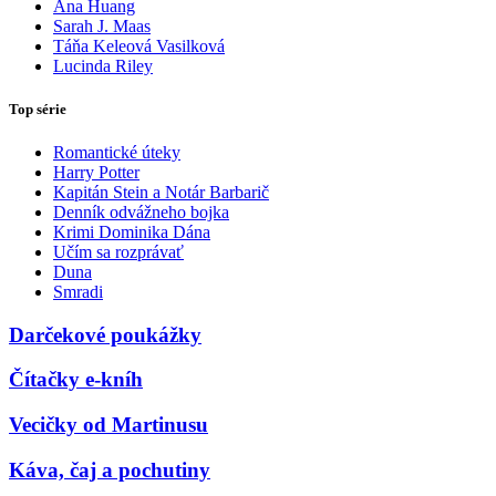
Ana Huang
Sarah J. Maas
Táňa Keleová Vasilková
Lucinda Riley
Top série
Romantické úteky
Harry Potter
Kapitán Stein a Notár Barbarič
Denník odvážneho bojka
Krimi Dominika Dána
Učím sa rozprávať
Duna
Smradi
Darčekové poukážky
Čítačky e-kníh
Vecičky od Martinusu
Káva, čaj a pochutiny