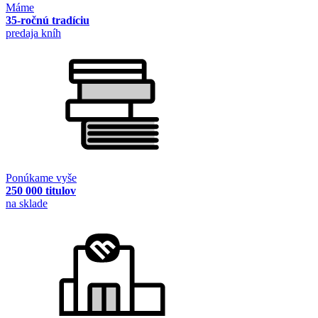
Máme
35-ročnú tradíciu
predaja kníh
Ponúkame vyše
250 000 titulov
na sklade