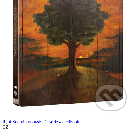
Rytíř Sedmi království 1. série - steelbook
CZ