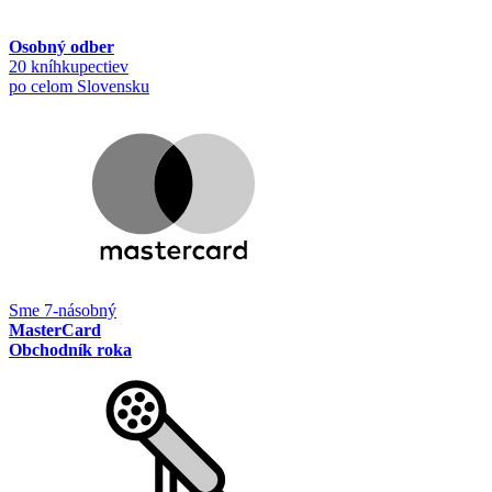
Osobný odber
20 kníhkupectiev
po celom Slovensku
Sme 7-násobný
MasterCard
Obchodník roka