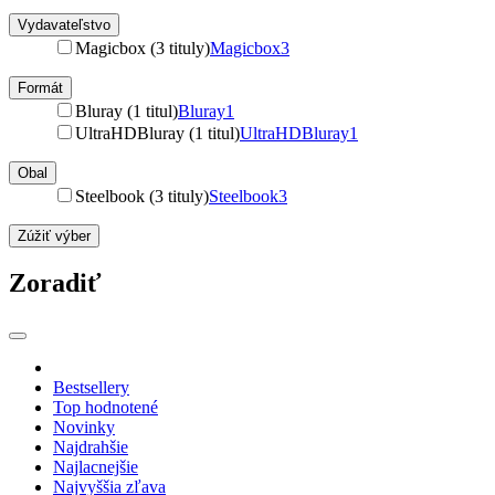
Vydavateľstvo
Magicbox (3 tituly)
Magicbox
3
Formát
Bluray (1 titul)
Bluray
1
UltraHDBluray (1 titul)
UltraHDBluray
1
Obal
Steelbook (3 tituly)
Steelbook
3
Zúžiť výber
Zoradiť
Bestsellery
Top hodnotené
Novinky
Najdrahšie
Najlacnejšie
Najvyššia zľava