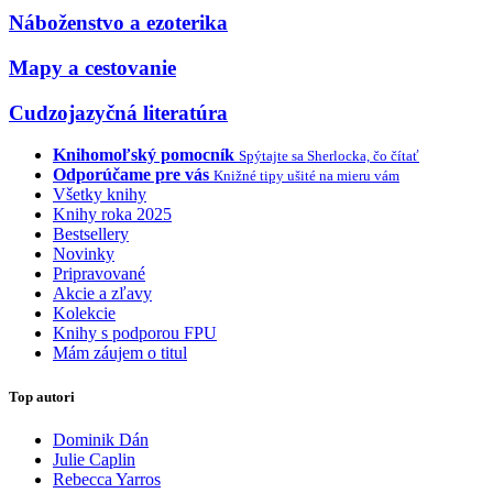
Náboženstvo a ezoterika
Mapy a cestovanie
Cudzojazyčná literatúra
Knihomoľský pomocník
Spýtajte sa Sherlocka, čo čítať
Odporúčame pre vás
Knižné tipy ušité na mieru vám
Všetky knihy
Knihy roka 2025
Bestsellery
Novinky
Pripravované
Akcie a zľavy
Kolekcie
Knihy s podporou FPU
Mám záujem o titul
Top autori
Dominik Dán
Julie Caplin
Rebecca Yarros