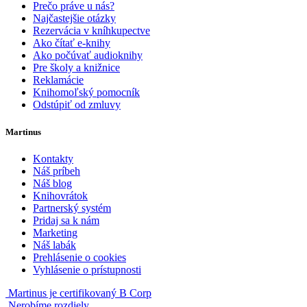
Prečo práve u nás?
Najčastejšie otázky
Rezervácia v kníhkupectve
Ako čítať e-knihy
Ako počúvať audioknihy
Pre školy a knižnice
Reklamácie
Knihomoľský pomocník
Odstúpiť od zmluvy
Martinus
Kontakty
Náš príbeh
Náš blog
Knihovrátok
Partnerský systém
Pridaj sa k nám
Marketing
Náš labák
Prehlásenie o cookies
Vyhlásenie o prístupnosti
Martinus je certifikovaný B Corp
Nerobíme rozdiely