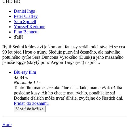
UHD BD
Daniel Ings
Peter Claffey
Sam Spruell
Youssef Kerkour
Finn Bennett
ďalší
Rytíř Sedmi království je komorní fantasy seriál, odehrávající se cca
90 let před Hrou o trůny. Sleduje putování čestného, ale naivního
potulného rytíře Sera Duncona Vysokého (Dunk) a jeho mazaného
panoše Egge (skrytý princ Aegon Targaryen) napříč...
Blu-ray film
42,84 €
Na sklade 1 ks
Tento film máme síce aktuálne na sklade, máme však už iba
posledné kusy. Ak ho chcete mať rýchlo, ponáhľajte sa!
Dodanie ďalších môže trvať dlhšie, zvyčajne do šiestich dní.
Pridať do zoznamu
Vložiť do košíka
Hore