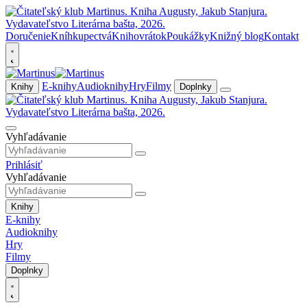
Doručenie
Kníhkupectvá
Knihovrátok
Poukážky
Knižný blog
Kontakt
E-knihy
Audioknihy
Hry
Filmy
Knihy
Doplnky
Vyhľadávanie
Prihlásiť
Vyhľadávanie
Knihy
E-knihy
Audioknihy
Hry
Filmy
Doplnky