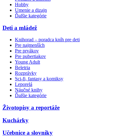
Hobby
Umenie a dizajn
Ďalšie kategórie
Deti a mládež
Knihorad – poradca kníh pre deti
Pre najmenších
Pre prvákov
Pre pubertiakov
Young Adult
Beletria
Rozprávky
Sci-fi, fantasy a komiksy
Leporelá
Náučné knihy
Ďalšie kategórie
Životopisy a reportáže
Kuchárky
Učebnice a slovníky