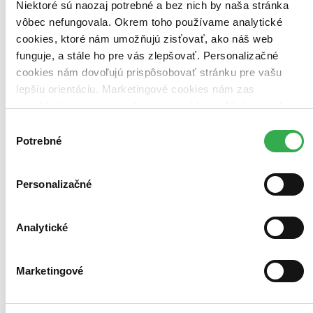
Niektoré sú naozaj potrebné a bez nich by naša stránka
vôbec nefungovala. Okrem toho používame analytické
cookies, ktoré nám umožňujú zisťovať, ako náš web
funguje, a stále ho pre vás zlepšovať. Personalizačné
cookies nám dovoľujú prispôsobovať stránku pre vašu
lepšiu orientáciu. Marketingové cookies nám zas
umožňujú zobrazenie relevantnej reklamy. Niektoré údaje
zdieľame aj s tretími stranami. Veľmi by nám pomohlo,
Výber
keby sme mohli používať všetky tieto cookies. Ďakujeme!
Potrebné
súhlasu
TOP #49
Rytíř Sedmi království 1. série
Personalizačné
CZ
2BD
Analytické
Daniel Ings
Peter Claffey
Sam Spruell
Youssef Kerkour
Marketingové
Finn Bennett
ďalší