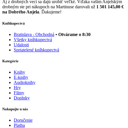
Aj z drobných vecí sa dajú urobiť veľké. Vďaka vašim Anjelským
drobným ste pri nákupoch na Martinuse darovali už
1 501 145,00 €
na Dobrého Anjela
. Ďakujeme!
Kníhkupectvá
Bratislava - Obchodná
• Otvárame o 8:30
Všetky kníhkupectvá
Udalosti
Spriatelené kníhkupectvá
Kategórie
Knihy
E-knihy
Audioknihy
Hry
Filmy
Doplnky
Nakupujte u nás
Doručenie
Platba