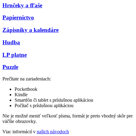
Hrnčeky a fľaše
Papiernictvo
Zápisníky a kalendáre
Hudba
LP platne
Puzzle
Prečítate na zariadeniach:
Pocketbook
Kindle
Smartfón či tablet s príslušnou aplikáciou
Počítač s príslušnou aplikáciou
Nie je možné meniť veľkosť písma, formát je preto vhodný skôr pre
väčšie obrazovky.
Viac informácií v
našich návodoch