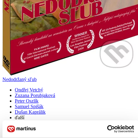
Nedodržaný sľub
Ondřej Vetchý
Zuzana Porubjaková
Peter Oszlík
Samuel Spišák
Dušan Kaprálik
ďalší
Drama skutečného osudu slovenského Žida Martina Friedmanna za
druhé světové války. Talentovaný fotbalista z rozvětvené rodiny si