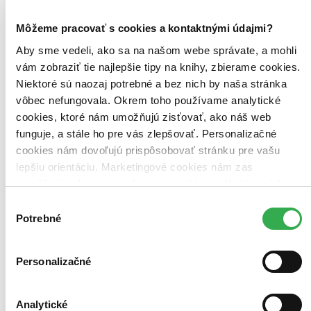
zpočátku neuvědomuje blížící se nacistické nebezpečí a dobrovolně
se vydává do pracovního tábora v Seredi...
Môžeme pracovať s cookies a kontaktnými údajmi?
DVD film
Aby sme vedeli, ako sa na našom webe správate, a mohli
Vypredané
Ach, mrzí nás to, z tohto filmu sa už predali všetky kusy a
vám zobraziť tie najlepšie tipy na knihy, zbierame cookies.
nemáme ho na sklade my ani distribútor :( Teoreticky však
Niektoré sú naozaj potrebné a bez nich by naša stránka
môžete mať šťastie v niektorých iných obchodoch, ktoré ešte
vôbec nefungovala. Okrem toho používame analytické
nepredali posledné kusy.
Pridať do zoznamu
cookies, ktoré nám umožňujú zisťovať, ako náš web
funguje, a stále ho pre vás zlepšovať. Personalizačné
cookies nám dovoľujú prispôsobovať stránku pre vašu
lepšiu orientáciu. Marketingové cookies nám zas
umožňujú zobrazenie relevantnej reklamy. Niektoré údaje
zdieľame aj s tretími stranami. Veľmi by nám pomohlo,
Výber
keby sme mohli používať všetky tieto cookies. Ďakujeme!
Potrebné
súhlasu
Personalizačné
Analytické