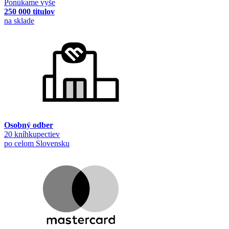
Ponúkame vyše
250 000 titulov
na sklade
Osobný odber
20 kníhkupectiev
po celom Slovensku