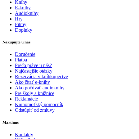
Knihy
E-knihy
Audioknihy
Hry
Filmy
Doplnky
Nakupujte u nás
Doručenie
Platba
Prečo práve u nás?
Najčastejšie otázky
Rezervácia v kníhkupectve
Ako čítať e-knihy
Ako počúvať audioknihy
Pre školy a knižnice
Reklamácie
Knihomoľský pomocník
Odstúpiť od zmluvy
Martinus
Kontakty