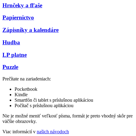
Hrnčeky a fľaše
Papiernictvo
Zápisníky a kalendáre
Hudba
LP platne
Puzzle
Prečítate na zariadeniach:
Pocketbook
Kindle
Smartfón či tablet s príslušnou aplikáciou
Počítač s príslušnou aplikáciou
Nie je možné meniť veľkosť písma, formát je preto vhodný skôr pre
väčšie obrazovky.
Viac informácií v
našich návodoch