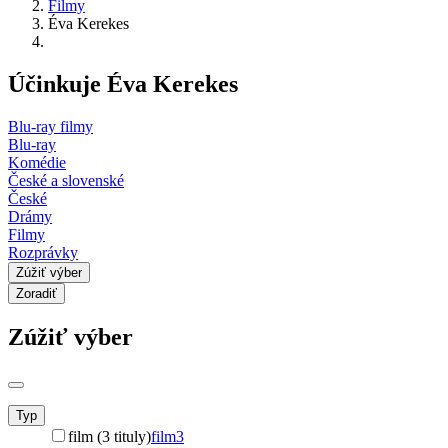
Filmy
Éva Kerekes
Účinkuje Éva Kerekes
Blu-ray filmy
Blu-ray
Komédie
České a slovenské
České
Drámy
Filmy
Rozprávky
Zúžiť výber
Zoradiť
Zúžiť výber
Typ
film (3 tituly)
film
3