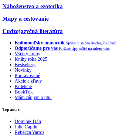
Náboženstvo a ezoterika
Mapy a cestovanie
Cudzojazyčná literatúra
Knihomoľský pomocník
Spýtajte sa Sherlocka, čo čítať
Odporúčame pre vás
Knižné tipy ušité na mieru vám
Všetky knihy
Knihy roka 2025
Bestsellery
Novinky
Pripravované
Akcie a zľavy
Kolekcie
BookTok
Mám záujem o titul
Top autori
Dominik Dán
Julie Caplin
Rebecca Yarros