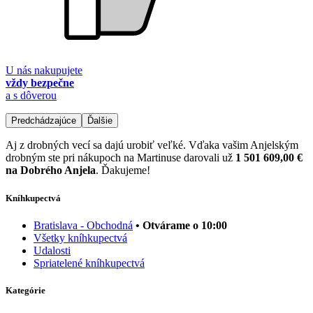
U nás nakupujete
vždy bezpečne
a s dôverou
Predchádzajúce
Ďalšie
Aj z drobných vecí sa dajú urobiť veľké. Vďaka vašim Anjelským
drobným ste pri nákupoch na Martinuse darovali už
1 501 609,00 €
na Dobrého Anjela
. Ďakujeme!
Kníhkupectvá
Bratislava - Obchodná
• Otvárame o 10:00
Všetky kníhkupectvá
Udalosti
Spriatelené kníhkupectvá
Kategórie