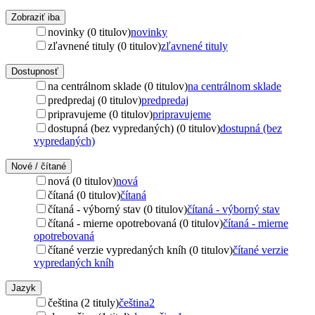
Zobraziť iba
novinky (0 titulov)
novinky
zľavnené tituly (0 titulov)
zľavnené tituly
Dostupnosť
na centrálnom sklade (0 titulov)
na centrálnom sklade
predpredaj (0 titulov)
predpredaj
pripravujeme (0 titulov)
pripravujeme
dostupná (bez vypredaných) (0 titulov)
dostupná (bez
vypredaných)
Nové / čítané
nová (0 titulov)
nová
čítaná (0 titulov)
čítaná
čítaná - výborný stav (0 titulov)
čítaná - výborný stav
čítaná - mierne opotrebovaná (0 titulov)
čítaná - mierne
opotrebovaná
čítané verzie vypredaných kníh (0 titulov)
čítané verzie
vypredaných kníh
Jazyk
čeština (2 tituly)
čeština
2