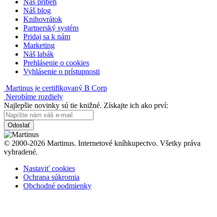
Náš príbeh
Náš blog
Knihovrátok
Partnerský systém
Pridaj sa k nám
Marketing
Náš labák
Prehlásenie o cookies
Vyhlásenie o prístupnosti
Martinus je certifikovaný B Corp
Nerobíme rozdiely
Najlepšie novinky sú tie knižné. Získajte ich ako prví:
Odoslať
© 2000-2026 Martinus. Internetové kníhkupectvo. Všetky práva
vyhradené.
Nastaviť cookies
Ochrana súkromia
Obchodné podmienky