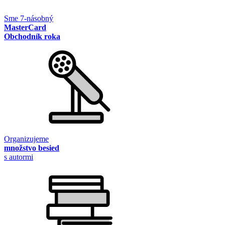
Sme 7-násobný
MasterCard
Obchodník roka
Organizujeme
množstvo besied
s autormi