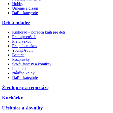
Hobby
Umenie a dizajn
Ďalšie kategórie
Deti a mládež
Knihorad – poradca kníh pre deti
Pre najmenších
Pre prvákov
Pre pubertiakov
Young Adult
Beletria
Rozprávky
Sci-fi, fantasy a komiksy
Leporelá
Náučné knihy
Ďalšie kategórie
Životopisy a reportáže
Kuchárky
Učebnice a slovníky