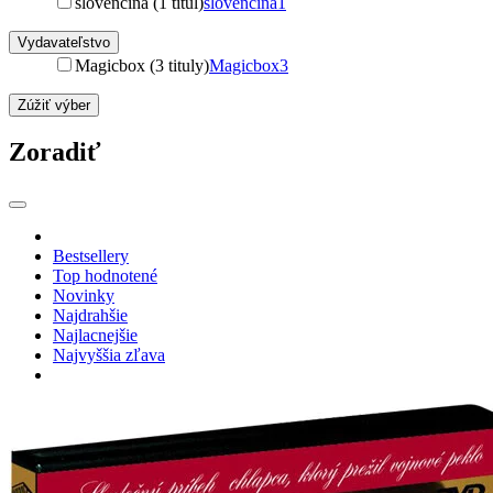
slovenčina (1 titul)
slovenčina
1
Vydavateľstvo
Magicbox (3 tituly)
Magicbox
3
Zúžiť výber
Zoradiť
Bestsellery
Top hodnotené
Novinky
Najdrahšie
Najlacnejšie
Najvyššia zľava