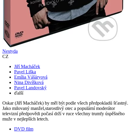
Nestyda
CZ
Jiří Macháček
Pavel Liška
Emília Vášáryová
Nina Divíšková
Pavel Landovský
ďalší
Oskar (Jiří Macháček) by měl být podle všech předpokladů šťastný.
Jako milovaný manžel,starostlivý otec a populární moderátor
televizní předpovědi počasí drží v ruce všechny trumfy úspěšného
muže v nejlepších letech.
DVD film