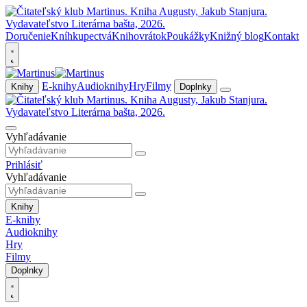
Doručenie
Kníhkupectvá
Knihovrátok
Poukážky
Knižný blog
Kontakt
E-knihy
Audioknihy
Hry
Filmy
Knihy
Doplnky
Vyhľadávanie
Prihlásiť
Vyhľadávanie
Knihy
E-knihy
Audioknihy
Hry
Filmy
Doplnky