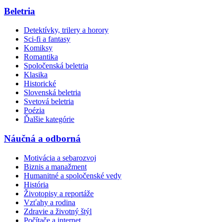
Beletria
Detektívky, trilery a horory
Sci-fi a fantasy
Komiksy
Romantika
Spoločenská beletria
Klasika
Historické
Slovenská beletria
Svetová beletria
Poézia
Ďalšie kategórie
Náučná a odborná
Motivácia a sebarozvoj
Biznis a manažment
Humanitné a spoločenské vedy
História
Životopisy a reportáže
Vzťahy a rodina
Zdravie a životný štýl
Počítače a internet