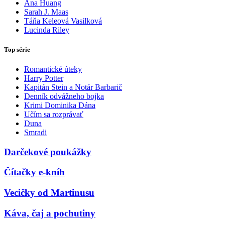
Ana Huang
Sarah J. Maas
Táňa Keleová Vasilková
Lucinda Riley
Top série
Romantické úteky
Harry Potter
Kapitán Stein a Notár Barbarič
Denník odvážneho bojka
Krimi Dominika Dána
Učím sa rozprávať
Duna
Smradi
Darčekové poukážky
Čítačky e-kníh
Vecičky od Martinusu
Káva, čaj a pochutiny