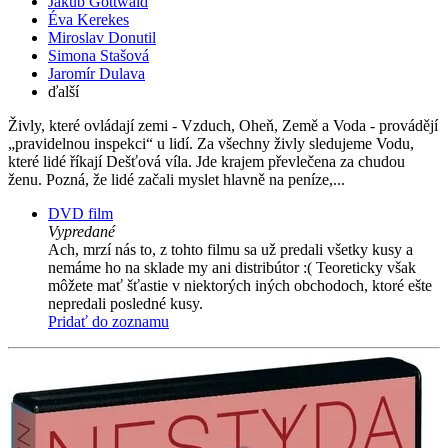
Jakub Gottwald
Éva Kerekes
Miroslav Donutil
Simona Stašová
Jaromír Dulava
ďalší
Živly, které ovládají zemi - Vzduch, Oheň, Země a Voda - provádějí
„pravidelnou inspekci“ u lidí. Za všechny živly sledujeme Vodu,
které lidé říkají Dešťová víla. Jde krajem převlečena za chudou
ženu. Pozná, že lidé začali myslet hlavně na peníze,...
DVD film
Vypredané
Ach, mrzí nás to, z tohto filmu sa už predali všetky kusy a
nemáme ho na sklade my ani distribútor :( Teoreticky však
môžete mať šťastie v niektorých iných obchodoch, ktoré ešte
nepredali posledné kusy.
Pridať do zoznamu