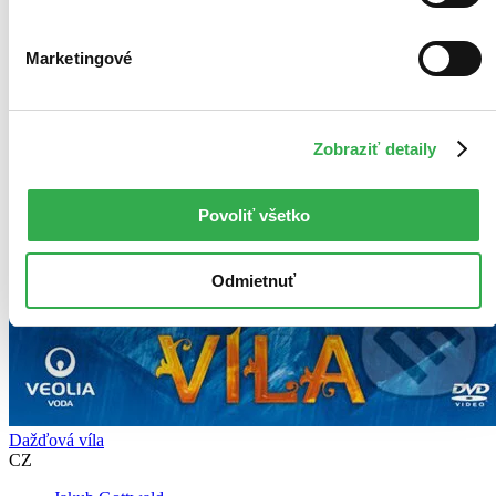
Marketingové
Zobraziť detaily
Povoliť všetko
Odmietnuť
Dažďová víla
CZ