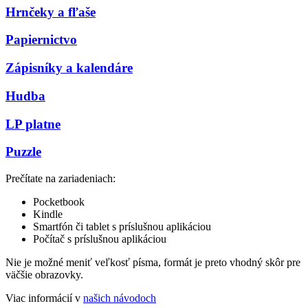
Hrnčeky a fľaše
Papiernictvo
Zápisníky a kalendáre
Hudba
LP platne
Puzzle
Prečítate na zariadeniach:
Pocketbook
Kindle
Smartfón či tablet s príslušnou aplikáciou
Počítač s príslušnou aplikáciou
Nie je možné meniť veľkosť písma, formát je preto vhodný skôr pre
väčšie obrazovky.
Viac informácií v
našich návodoch