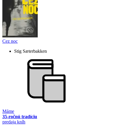
Cez noc
Stig Sæterbakken
Máme
35-ročnú tradíciu
predaja kníh