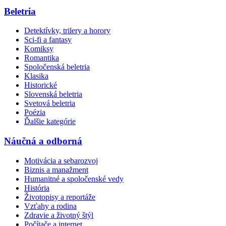
Beletria
Detektívky, trilery a horory
Sci-fi a fantasy
Komiksy
Romantika
Spoločenská beletria
Klasika
Historické
Slovenská beletria
Svetová beletria
Poézia
Ďalšie kategórie
Náučná a odborná
Motivácia a sebarozvoj
Biznis a manažment
Humanitné a spoločenské vedy
História
Životopisy a reportáže
Vzťahy a rodina
Zdravie a životný štýl
Počítače a internet