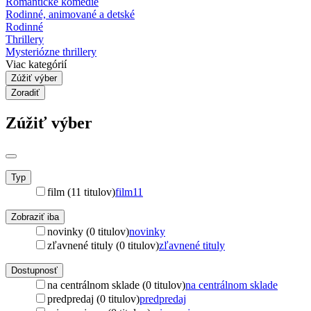
Romantické komédie
Rodinné, animované a detské
Rodinné
Thrillery
Mysteriózne thrillery
Viac kategórií
Zúžiť výber
Zoradiť
Zúžiť výber
Typ
film (11 titulov)
film
11
Zobraziť iba
novinky (0 titulov)
novinky
zľavnené tituly (0 titulov)
zľavnené tituly
Dostupnosť
na centrálnom sklade (0 titulov)
na centrálnom sklade
predpredaj (0 titulov)
predpredaj