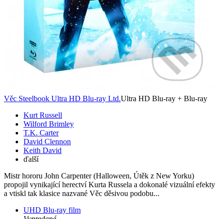
Věc Steelbook Ultra HD Blu-ray Ltd.
Ultra HD Blu-ray + Blu-ray
Kurt Russell
Wilford Brimley
T.K. Carter
David Clennon
Keith David
ďalší
Mistr hororu John Carpenter (Halloween, Útěk z New Yorku)
propojil vynikající herectví Kurta Russela a dokonalé vizuální efekty
a vtiskl tak klasice nazvané Věc děsivou podobu...
UHD Blu-ray film
Vypredané