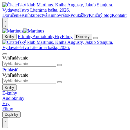
Doručenie
Kníhkupectvá
Knihovrátok
Poukážky
Knižný blog
Kontakt
E-knihy
Audioknihy
Hry
Filmy
Knihy
Doplnky
Vyhľadávanie
Prihlásiť
Vyhľadávanie
Knihy
E-knihy
Audioknihy
Hry
Filmy
Doplnky