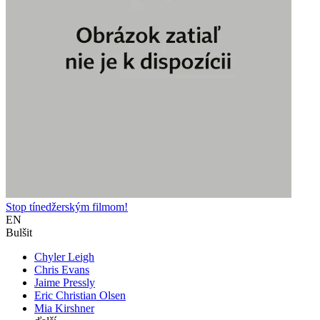
Stop tínedžerským filmom!
EN
Bulšit
Chyler Leigh
Chris Evans
Jaime Pressly
Eric Christian Olsen
Mia Kirshner