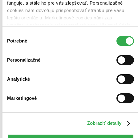
funguje, a stále ho pre vás zlepšovať. Personalizačné
cookies nám dovoľujú prispôsobovať stránku pre vašu
lepšiu orientáciu. Marketingové cookies nám zas
umožňujú zobrazenie relevantnej reklamy. Niektoré údaje
zdieľame aj s tretími stranami. Veľmi by nám pomohlo,
Výber
keby sme mohli používať všetky tieto cookies. Ďakujeme!
Potrebné
súhlasu
Personalizačné
Analytické
Marketingové
Zobraziť detaily