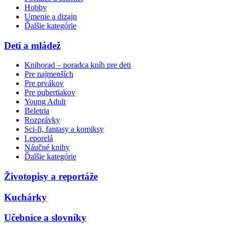
Hobby
Umenie a dizajn
Ďalšie kategórie
Deti a mládež
Knihorad – poradca kníh pre deti
Pre najmenších
Pre prvákov
Pre pubertiakov
Young Adult
Beletria
Rozprávky
Sci-fi, fantasy a komiksy
Leporelá
Náučné knihy
Ďalšie kategórie
Životopisy a reportáže
Kuchárky
Učebnice a slovníky