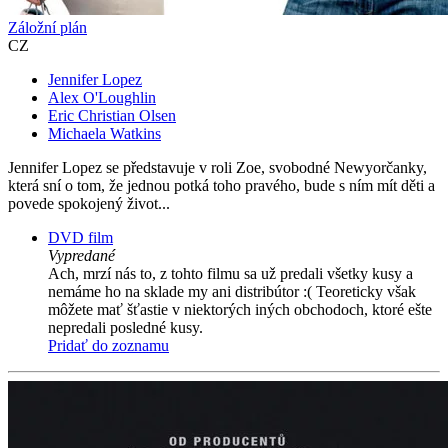
Záložní plán
CZ
Jennifer Lopez
Alex O'Loughlin
Eric Christian Olsen
Michaela Watkins
Jennifer Lopez se představuje v roli Zoe, svobodné Newyorčanky,
která sní o tom, že jednou potká toho pravého, bude s ním mít děti a
povede spokojený život...
DVD film
Vypredané
Ach, mrzí nás to, z tohto filmu sa už predali všetky kusy a
nemáme ho na sklade my ani distribútor :( Teoreticky však
môžete mať šťastie v niektorých iných obchodoch, ktoré ešte
nepredali posledné kusy.
Pridať do zoznamu