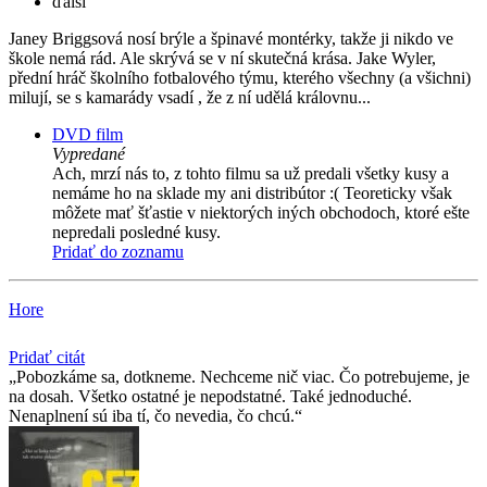
ďalší
Janey Briggsová nosí brýle a špinavé montérky, takže ji nikdo ve
škole nemá rád. Ale skrývá se v ní skutečná krása. Jake Wyler,
přední hráč školního fotbalového týmu, kterého všechny (a všichni)
milují, se s kamarády vsadí , že z ní udělá královnu...
DVD film
Vypredané
Ach, mrzí nás to, z tohto filmu sa už predali všetky kusy a
nemáme ho na sklade my ani distribútor :( Teoreticky však
môžete mať šťastie v niektorých iných obchodoch, ktoré ešte
nepredali posledné kusy.
Pridať do zoznamu
Hore
Pridať citát
Pobozkáme sa, dotkneme. Nechceme nič viac. Čo potrebujeme, je
na dosah. Všetko ostatné je nepodstatné. Také jednoduché.
Nenaplnení sú iba tí, čo nevedia, čo chcú.