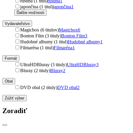
ruština (1 titul)
ruština
1
japončina (1 titul)
japončina
1
Ďalšie možnosti
Vydavateľstvo
Magicbox (6 titulov)
Magicbox
6
Bonton Film (3 tituly)
Bonton Film
3
Hudobné albumy (1 titul)
Hudobné albumy
1
Filmaréna (1 titul)
Filmaréna
1
Formát
UltraHDBluray (3 tituly)
UltraHDBluray
3
Bluray (2 tituly)
Bluray
2
Obal
DVD obal (2 tituly)
DVD obal
2
Zúžiť výber
Zoradiť