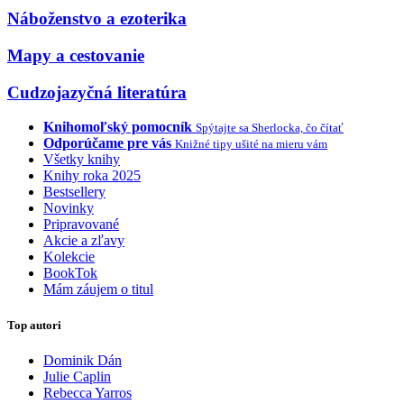
Náboženstvo a ezoterika
Mapy a cestovanie
Cudzojazyčná literatúra
Knihomoľský pomocník
Spýtajte sa Sherlocka, čo čítať
Odporúčame pre vás
Knižné tipy ušité na mieru vám
Všetky knihy
Knihy roka 2025
Bestsellery
Novinky
Pripravované
Akcie a zľavy
Kolekcie
BookTok
Mám záujem o titul
Top autori
Dominik Dán
Julie Caplin
Rebecca Yarros