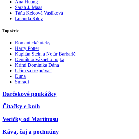
Ana Huang
Sarah J. Maas
Táňa Keleová Vasilková
Lucinda Riley
Top série
Romantické úteky
Harry Potter
Kapitán Stein a Notár Barbarič
Denník odvážneho bojka
Krimi Dominika Dána
Učím sa rozprávať
Duna
Smradi
Darčekové poukážky
Čítačky e-kníh
Vecičky od Martinusu
Káva, čaj a pochutiny