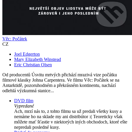
Věc: Počátek
CZ
Joel Edgerton
Mary Elizabeth Winstead
Eric Christian Olsen
Od producentů Úsvitu mrtvých přichází mrazivá vize počátku
filmové klasiky Johna Carpentera. Ve filmu Věc: Počátek se na
Antarktidě, pozoruhodném a překrásném kontinentu, nachází
odlehlá výzkumná stanice...
DVD film
Vypredané
Ach, mrzí nás to, z tohto filmu sa už predali všetky kusy a
nemáme ho na sklade my ani distribútor :( Teoreticky však
môžete mať šťastie v niektorých iných obchodoch, ktoré ešte
nepredali posledné kusy.