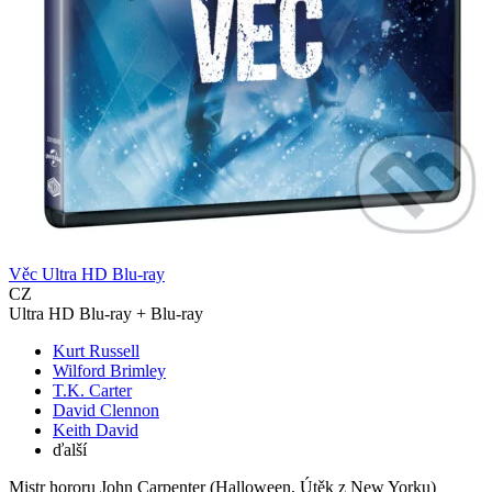
Věc Ultra HD Blu-ray
CZ
Ultra HD Blu-ray + Blu-ray
Kurt Russell
Wilford Brimley
T.K. Carter
David Clennon
Keith David
ďalší
Mistr hororu John Carpenter (Halloween, Útěk z New Yorku)