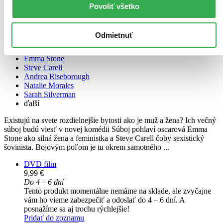
Povoliť všetko
Súboj pohlaví DVD
Odmietnuť
CZ
Emma Stone
Steve Carell
Andrea Riseborough
Natalie Morales
Sarah Silverman
ďalší
Existujú na svete rozdielnejšie bytosti ako je muž a žena? Ich večný
súboj budú viesť v novej komédii Súboj pohlaví oscarová Emma
Stone ako silná žena a feministka a Steve Carell čoby sexistický
šovinista. Bojovým poľom je tu okrem samotného ...
DVD film
9,99 €
Do 4 – 6 dní
Tento produkt momentálne nemáme na sklade, ale zvyčajne
vám ho vieme zabezpečiť a odoslať do 4 – 6 dní. A
posnažíme sa aj trochu rýchlejšie!
Pridať do zoznamu