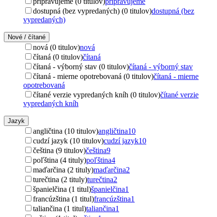
pripravujeme (0 titulov)
pripravujeme
dostupná (bez vypredaných) (0 titulov)
dostupná (bez
vypredaných)
Nové / čítané
nová (0 titulov)
nová
čítaná (0 titulov)
čítaná
čítaná - výborný stav (0 titulov)
čítaná - výborný stav
čítaná - mierne opotrebovaná (0 titulov)
čítaná - mierne
opotrebovaná
čítané verzie vypredaných kníh (0 titulov)
čítané verzie
vypredaných kníh
Jazyk
angličtina (10 titulov)
angličtina
10
cudzí jazyk (10 titulov)
cudzí jazyk
10
čeština (9 titulov)
čeština
9
poľština (4 tituly)
poľština
4
maďarčina (2 tituly)
maďarčina
2
turečtina (2 tituly)
turečtina
2
španielčina (1 titul)
španielčina
1
francúzština (1 titul)
francúzština
1
taliančina (1 titul)
taliančina
1