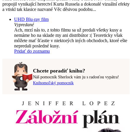
propojil vynikající herectví Kurta Russela a dokonalé vizuální efekty
a vtiskl tak klasice nazvané Věc děsivou podobu...
UHD Blu-ray film
Vypredané
Ach, mrzí nás to, z tohto filmu sa už predali všetky kusy a
nemáme ho na sklade my ani distribútor :( Teoreticky však
môžete mať šťastie v niektorých iných obchodoch, ktoré ešte
nepredali posledné kusy.
Pridať do zoznamu
Chcete poradiť knihu?
Náš pomocník Sherlock vám ju s radosťou vypátra!
Knihomoľský pomocník