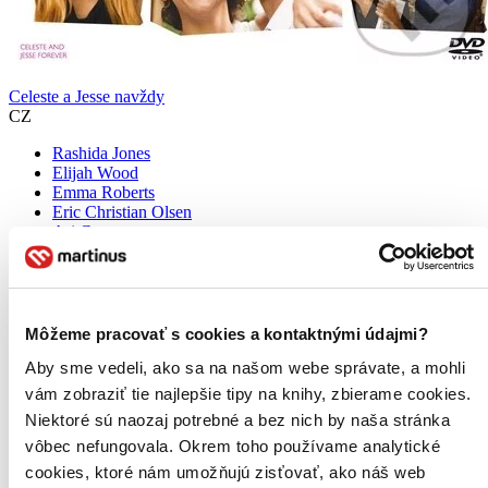
Celeste a Jesse navždy
CZ
Rashida Jones
Elijah Wood
Emma Roberts
Eric Christian Olsen
Ari Graynor
Celeste (Rashida Jones) a Jesse (Andy Samberg) spolu chodili už na
střední škole. Brzy poté se vzali a nyní, na prahu třicítky, stojí na
křižovatce. Zatímco Celeste zažívá úspěchy v podnikání..
Môžeme pracovať s cookies a kontaktnými údajmi?
DVD film
2,80 €
Aby sme vedeli, ako sa na našom webe správate, a mohli
Do 4 – 6 dní
vám zobraziť tie najlepšie tipy na knihy, zbierame cookies.
Tento produkt momentálne nemáme na sklade, ale zvyčajne
Niektoré sú naozaj potrebné a bez nich by naša stránka
vám ho vieme zabezpečiť a odoslať do 4 – 6 dní. A
posnažíme sa aj trochu rýchlejšie!
vôbec nefungovala. Okrem toho používame analytické
Pridať do zoznamu
cookies, ktoré nám umožňujú zisťovať, ako náš web
Vložiť do košíka