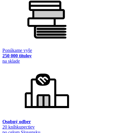
Ponúkame vyše
250 000 titulov
na sklade
Osobný odber
20 kníhkupectiev
po celom Slovensku