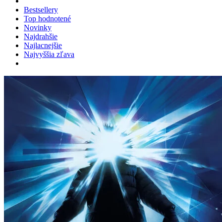
Bestsellery
Top hodnotené
Novinky
Najdrahšie
Najlacnejšie
Najvyššia zľava