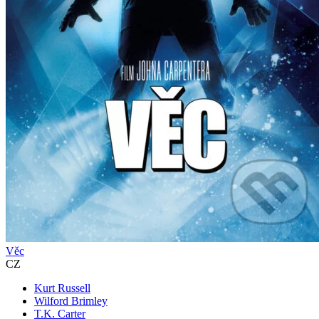
Věc
CZ
Kurt Russell
Wilford Brimley
T.K. Carter