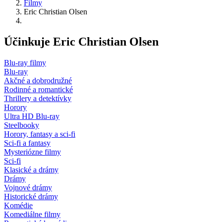
Filmy
Eric Christian Olsen
Účinkuje Eric Christian Olsen
Blu-ray filmy
Blu-ray
Akčné a dobrodružné
Rodinné a romantické
Thrillery a detektívky
Horory
Ultra HD Blu-ray
Steelbooky
Horory, fantasy a sci-fi
Sci-fi a fantasy
Mysteriózne filmy
Sci-fi
Klasické a drámy
Drámy
Vojnové drámy
Historické drámy
Komédie
Komediálne filmy