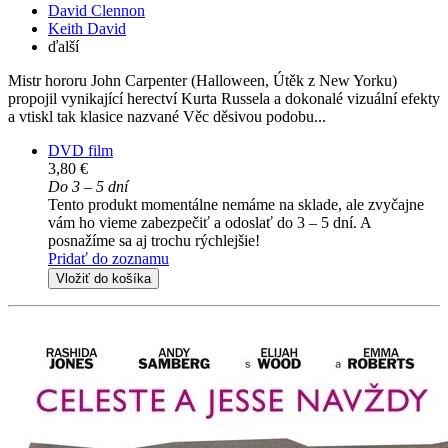
David Clennon
Keith David
ďalší
Mistr hororu John Carpenter (Halloween, Útěk z New Yorku)
propojil vynikající herectví Kurta Russela a dokonalé vizuální efekty
a vtiskl tak klasice nazvané Věc děsivou podobu...
DVD film
3,80 €
Do 3 – 5 dní
Tento produkt momentálne nemáme na sklade, ale zvyčajne
vám ho vieme zabezpečiť a odoslať do 3 – 5 dní. A
posnažíme sa aj trochu rýchlejšie!
Pridať do zoznamu
Vložiť do košíka