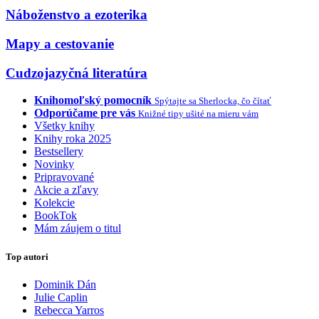
Náboženstvo a ezoterika
Mapy a cestovanie
Cudzojazyčná literatúra
Knihomoľský pomocník
Spýtajte sa Sherlocka, čo čítať
Odporúčame pre vás
Knižné tipy ušité na mieru vám
Všetky knihy
Knihy roka 2025
Bestsellery
Novinky
Pripravované
Akcie a zľavy
Kolekcie
BookTok
Mám záujem o titul
Top autori
Dominik Dán
Julie Caplin
Rebecca Yarros