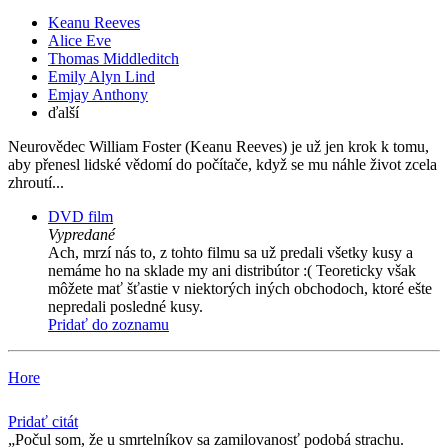
Keanu Reeves
Alice Eve
Thomas Middleditch
Emily Alyn Lind
Emjay Anthony
ďalší
Neurovědec William Foster (Keanu Reeves) je už jen krok k tomu,
aby přenesl lidské vědomí do počítače, když se mu náhle život zcela
zhroutí...
DVD film
Vypredané
Ach, mrzí nás to, z tohto filmu sa už predali všetky kusy a
nemáme ho na sklade my ani distribútor :( Teoreticky však
môžete mať šťastie v niektorých iných obchodoch, ktoré ešte
nepredali posledné kusy.
Pridať do zoznamu
Hore
Pridať citát
Počul som, že u smrtelní­kov sa zamilovanosť podobá strachu.