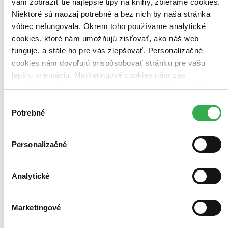
vám zobraziť tie najlepšie tipy na knihy, zbierame cookies.
Vložiť do košíka
Niektoré sú naozaj potrebné a bez nich by naša stránka
vôbec nefungovala. Okrem toho používame analytické
cookies, ktoré nám umožňujú zisťovať, ako náš web
funguje, a stále ho pre vás zlepšovať. Personalizačné
cookies nám dovoľujú prispôsobovať stránku pre vašu
lepšiu orientáciu. Marketingové cookies nám zas
umožňujú zobrazenie relevantnej reklamy. Niektoré údaje
zdieľame aj s tretími stranami. Veľmi by nám pomohlo,
Výber
keby sme mohli používať všetky tieto cookies. Ďakujeme!
Potrebné
súhlasu
Personalizačné
Analytické
Marketingové