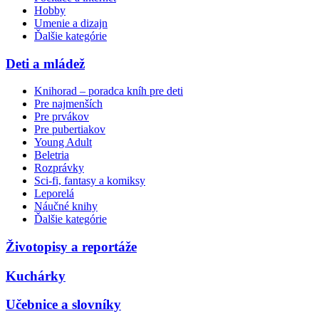
Hobby
Umenie a dizajn
Ďalšie kategórie
Deti a mládež
Knihorad – poradca kníh pre deti
Pre najmenších
Pre prvákov
Pre pubertiakov
Young Adult
Beletria
Rozprávky
Sci-fi, fantasy a komiksy
Leporelá
Náučné knihy
Ďalšie kategórie
Životopisy a reportáže
Kuchárky
Učebnice a slovníky