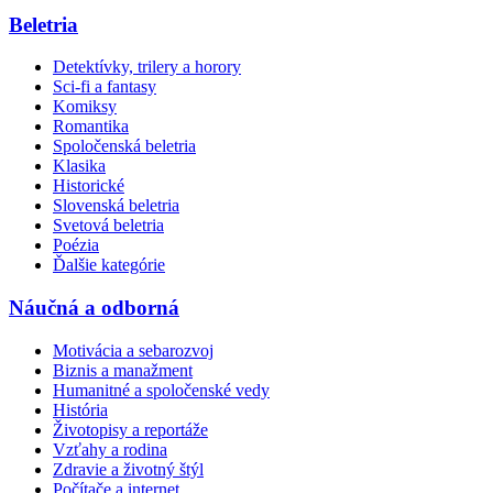
Beletria
Detektívky, trilery a horory
Sci-fi a fantasy
Komiksy
Romantika
Spoločenská beletria
Klasika
Historické
Slovenská beletria
Svetová beletria
Poézia
Ďalšie kategórie
Náučná a odborná
Motivácia a sebarozvoj
Biznis a manažment
Humanitné a spoločenské vedy
História
Životopisy a reportáže
Vzťahy a rodina
Zdravie a životný štýl
Počítače a internet