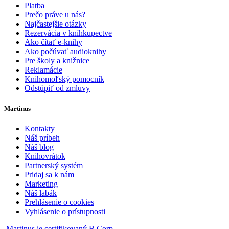
Platba
Prečo práve u nás?
Najčastejšie otázky
Rezervácia v kníhkupectve
Ako čítať e-knihy
Ako počúvať audioknihy
Pre školy a knižnice
Reklamácie
Knihomoľský pomocník
Odstúpiť od zmluvy
Martinus
Kontakty
Náš príbeh
Náš blog
Knihovrátok
Partnerský systém
Pridaj sa k nám
Marketing
Náš labák
Prehlásenie o cookies
Vyhlásenie o prístupnosti
Martinus je certifikovaný B Corp