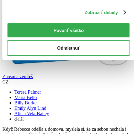
Zobraziť detaily
Povoliť všetko
Odmietnuť
Zhasni a zemřeš
CZ
Teresa Palmer
Maria Bello
Billy Burke
Emily Alyn Lind
Alicia Vela-Bailey
ďalší
Když Rebecca odešla z domova, myslela si, že za sebou nechala i