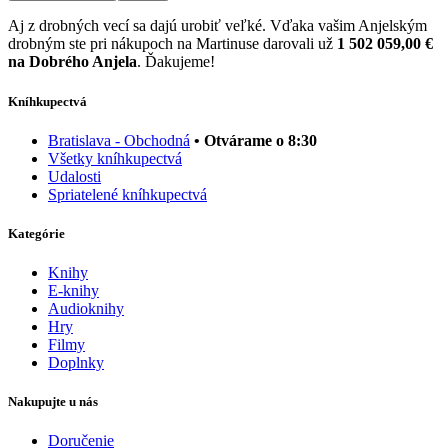
Aj z drobných vecí sa dajú urobiť veľké. Vďaka vašim Anjelským
drobným ste pri nákupoch na Martinuse darovali už
1 502 059,00 €
na Dobrého Anjela
. Ďakujeme!
Kníhkupectvá
Bratislava - Obchodná
• Otvárame o 8:30
Všetky kníhkupectvá
Udalosti
Spriatelené kníhkupectvá
Kategórie
Knihy
E-knihy
Audioknihy
Hry
Filmy
Doplnky
Nakupujte u nás
Doručenie