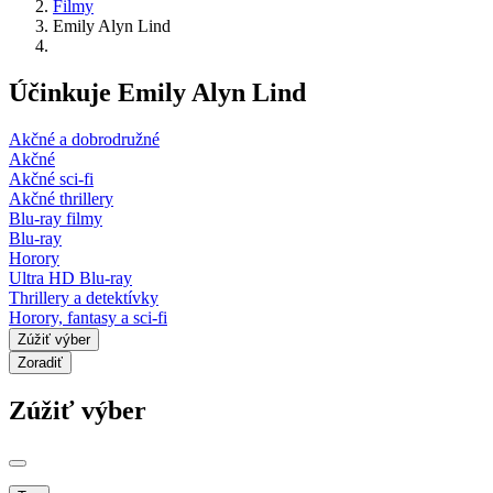
Filmy
Emily Alyn Lind
Účinkuje Emily Alyn Lind
Akčné a dobrodružné
Akčné
Akčné sci-fi
Akčné thrillery
Blu-ray filmy
Blu-ray
Horory
Ultra HD Blu-ray
Thrillery a detektívky
Horory, fantasy a sci-fi
Zúžiť výber
Zoradiť
Zúžiť výber