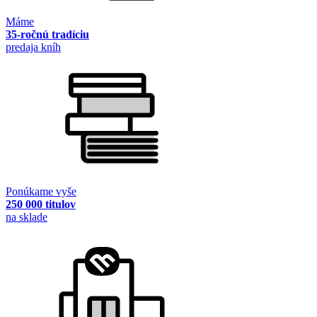
Máme
35-ročnú tradíciu
predaja kníh
Ponúkame vyše
250 000 titulov
na sklade