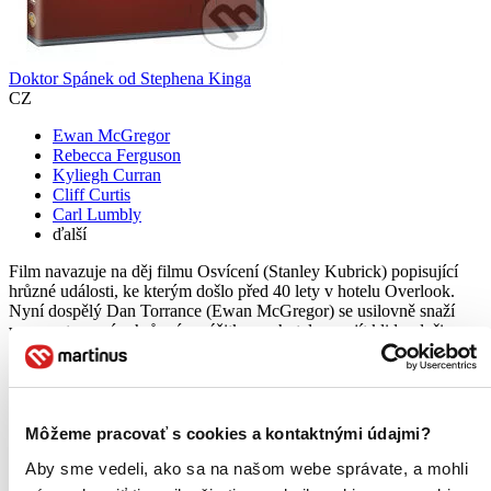
Doktor Spánek od Stephena Kinga
CZ
Ewan McGregor
Rebecca Ferguson
Kyliegh Curran
Cliff Curtis
Carl Lumbly
ďalší
Film navazuje na děj filmu Osvícení (Stanley Kubrick) popisující
hrůzné události, ke kterým došlo před 40 lety v hotelu Overlook.
Nyní dospělý Dan Torrance (Ewan McGregor) se usilovně snaží
vyrovnat se svým hrůzným zážitkem z hotelu a najít klid v duši...
DVD film
3,80 €
Do 2 – 7 dní
Tento produkt momentálne nemáme na sklade, ale zvyčajne
Môžeme pracovať s cookies a kontaktnými údajmi?
vám ho vieme zabezpečiť a odoslať do 2 – 7 dní. A
posnažíme sa aj trochu rýchlejšie!
Aby sme vedeli, ako sa na našom webe správate, a mohli
Pridať do zoznamu