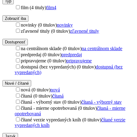
Typ
film (4 tituly)
film
4
Zobraziť iba
novinky (0 titulov)
novinky
zľavnené tituly (0 titulov)
zľavnené tituly
Dostupnosť
na centrálnom sklade (0 titulov)
na centrálnom sklade
predpredaj (0 titulov)
predpredaj
pripravujeme (0 titulov)
pripravujeme
dostupná (bez vypredaných) (0 titulov)
dostupná (bez
vypredaných)
Nové / čítané
nová (0 titulov)
nová
čítaná (0 titulov)
čítaná
čítaná - výborný stav (0 titulov)
čítaná - výborný stav
čítaná - mierne opotrebovaná (0 titulov)
čítaná - mierne
opotrebovaná
čítané verzie vypredaných kníh (0 titulov)
čítané verzie
vypredaných kníh
Jazyk