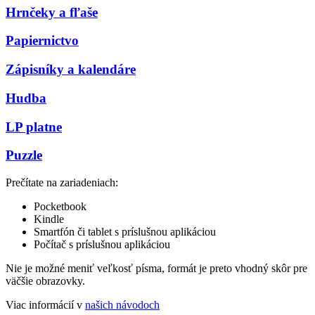
Hrnčeky a fľaše
Papiernictvo
Zápisníky a kalendáre
Hudba
LP platne
Puzzle
Prečítate na zariadeniach:
Pocketbook
Kindle
Smartfón či tablet s príslušnou aplikáciou
Počítač s príslušnou aplikáciou
Nie je možné meniť veľkosť písma, formát je preto vhodný skôr pre
väčšie obrazovky.
Viac informácií v
našich návodoch