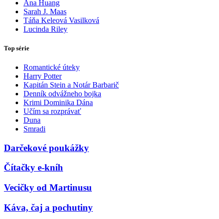
Ana Huang
Sarah J. Maas
Táňa Keleová Vasilková
Lucinda Riley
Top série
Romantické úteky
Harry Potter
Kapitán Stein a Notár Barbarič
Denník odvážneho bojka
Krimi Dominika Dána
Učím sa rozprávať
Duna
Smradi
Darčekové poukážky
Čítačky e-kníh
Vecičky od Martinusu
Káva, čaj a pochutiny