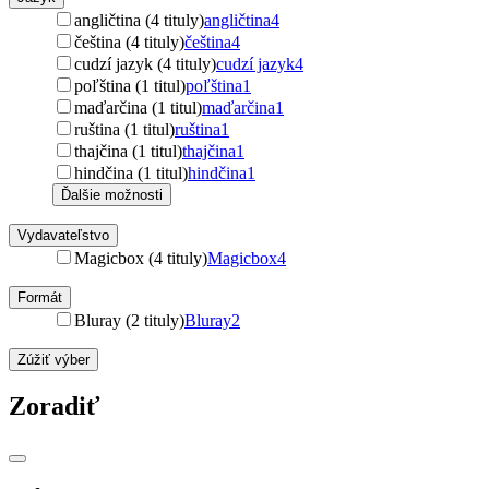
angličtina (4 tituly)
angličtina
4
čeština (4 tituly)
čeština
4
cudzí jazyk (4 tituly)
cudzí jazyk
4
poľština (1 titul)
poľština
1
maďarčina (1 titul)
maďarčina
1
ruština (1 titul)
ruština
1
thajčina (1 titul)
thajčina
1
hindčina (1 titul)
hindčina
1
Ďalšie možnosti
Vydavateľstvo
Magicbox (4 tituly)
Magicbox
4
Formát
Bluray (2 tituly)
Bluray
2
Zúžiť výber
Zoradiť