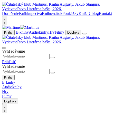
Doručenie
Kníhkupectvá
Knihovrátok
Poukážky
Knižný blog
Kontakt
E-knihy
Audioknihy
Hry
Filmy
Knihy
Doplnky
Vyhľadávanie
Prihlásiť
Vyhľadávanie
Knihy
E-knihy
Audioknihy
Hry
Filmy
Doplnky