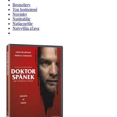
Bestsellery
Top hodnotené
Novinky
Najdrahšie
Najlacnejšie
Najvyššia zľava