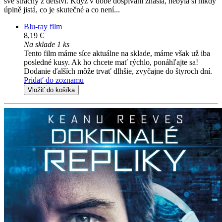
své strachy z dětství. Když v době dospívání zhasla, nebyla si nikdy
úplně jistá, co je skutečné a co není...
Blu-ray film
8,19 €
Na sklade 1 ks
Tento film máme síce aktuálne na sklade, máme však už iba
posledné kusy. Ak ho chcete mať rýchlo, ponáhľajte sa!
Dodanie ďalších môže trvať dlhšie, zvyčajne do štyroch dní.
Pridať do zoznamu
Vložiť do košíka