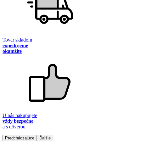
Tovar skladom
expedujeme
okamžite
U nás nakupujete
vždy bezpečne
a s dôverou
Predchádzajúce
Ďalšie