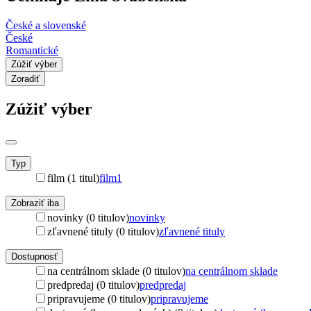
České a slovenské
České
Romantické
Zúžiť výber
Zoradiť
Zúžiť výber
Typ
film (1 titul)
film
1
Zobraziť iba
novinky (0 titulov)
novinky
zľavnené tituly (0 titulov)
zľavnené tituly
Dostupnosť
na centrálnom sklade (0 titulov)
na centrálnom sklade
predpredaj (0 titulov)
predpredaj
pripravujeme (0 titulov)
pripravujeme