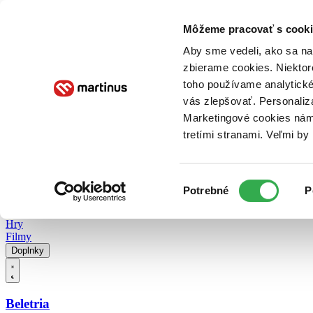
Doručenie
Kníhkupectvá
Knihovrátok
Poukážky
Knižný blog
Kontakt
Môžeme pracovať s cooki
Aby sme vedeli, ako sa na 
zbierame cookies. Niektor
E-knihy
Audioknihy
Hry
Filmy
Knihy
Doplnky
toho používame analytické
vás zlepšovať. Personaliz
Vyhľadávanie
Marketingové cookies nám 
tretími stranami. Veľmi b
Prihlásiť
Vyhľadávanie
Výber
Knihy
Potrebné
P
súhlasu
E-knihy
Audioknihy
Hry
Filmy
Doplnky
Beletria