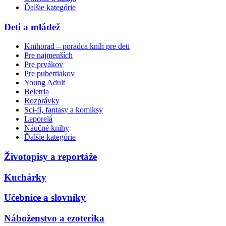
Ďalšie kategórie
Deti a mládež
Knihorad – poradca kníh pre deti
Pre najmenších
Pre prvákov
Pre pubertiakov
Young Adult
Beletria
Rozprávky
Sci-fi, fantasy a komiksy
Leporelá
Náučné knihy
Ďalšie kategórie
Životopisy a reportáže
Kuchárky
Učebnice a slovníky
Náboženstvo a ezoterika