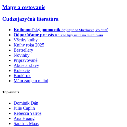
Mapy a cestovanie
Cudzojazyčná literatúra
Knihomoľský pomocník
Spýtajte sa Sherlocka, čo čítať
Odporúčame pre vás
Knižné tipy ušité na mieru vám
Všetky knihy
Knihy roka 2025
Bestsellery
Novinky
Pripravované
Akcie a zľavy
Kolekcie
BookTok
Mám záujem o titul
Top autori
Dominik Dán
Julie Caplin
Rebecca Yarros
Ana Huang
Sarah J. Maas