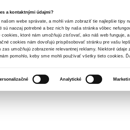
es a kontaktnými údajmi?
našom webe správate, a mohli vám zobraziť tie najlepšie tipy n
é sú naozaj potrebné a bez nich by naša stránka vôbec nefung
 cookies, ktoré nám umožňujú zisťovať, ako náš web funguje, a 
ačné cookies nám dovoľujú prispôsobovať stránku pre vašu lepši
zas umožňujú zobrazenie relevantnej reklamy. Niektoré údaje z
y nám pomohlo, keby sme mohli používať všetky tieto cookies. 
ersonalizačné
Analytické
Marketi