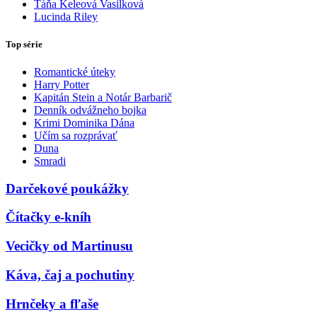
Táňa Keleová Vasilková
Lucinda Riley
Top série
Romantické úteky
Harry Potter
Kapitán Stein a Notár Barbarič
Denník odvážneho bojka
Krimi Dominika Dána
Učím sa rozprávať
Duna
Smradi
Darčekové poukážky
Čítačky e-kníh
Vecičky od Martinusu
Káva, čaj a pochutiny
Hrnčeky a fľaše