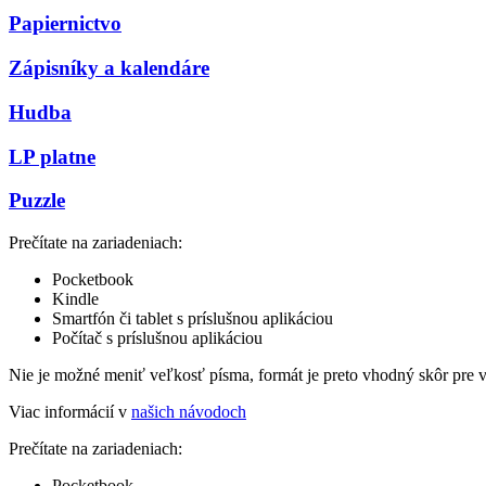
Papiernictvo
Zápisníky a kalendáre
Hudba
LP platne
Puzzle
Prečítate na zariadeniach:
Pocketbook
Kindle
Smartfón či tablet s príslušnou aplikáciou
Počítač s príslušnou aplikáciou
Nie je možné meniť veľkosť písma, formát je preto vhodný skôr pre 
Viac informácií v
našich návodoch
Prečítate na zariadeniach:
Pocketbook