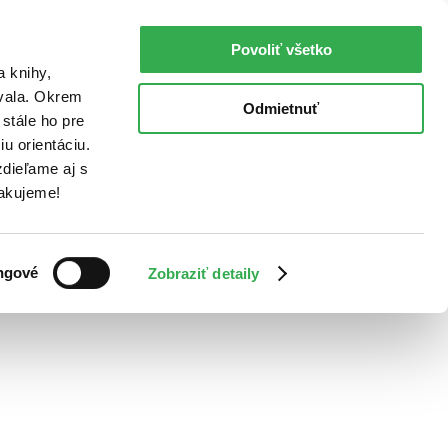
Povoliť všetko
a knihy,
ovala. Okrem
Odmietnuť
stále ho pre
u orientáciu.
dieľame aj s
Ďakujeme!
ngové
Zobraziť detaily