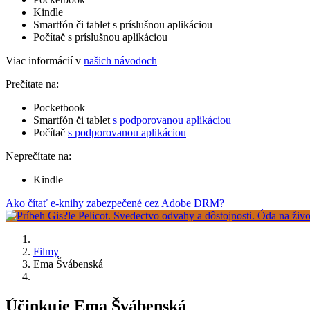
Kindle
Smartfón či tablet s príslušnou aplikáciou
Počítač s príslušnou aplikáciou
Viac informácií v
našich návodoch
Prečítate na:
Pocketbook
Smartfón či tablet
s podporovanou aplikáciou
Počítač
s podporovanou aplikáciou
Neprečítate na:
Kindle
Ako čítať e-knihy zabezpečené cez Adobe DRM?
Filmy
Ema Švábenská
Účinkuje Ema Švábenská