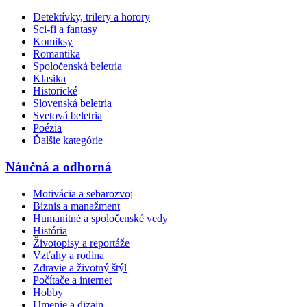
Detektívky, trilery a horory
Sci-fi a fantasy
Komiksy
Romantika
Spoločenská beletria
Klasika
Historické
Slovenská beletria
Svetová beletria
Poézia
Ďalšie kategórie
Náučná a odborná
Motivácia a sebarozvoj
Biznis a manažment
Humanitné a spoločenské vedy
História
Životopisy a reportáže
Vzťahy a rodina
Zdravie a životný štýl
Počítače a internet
Hobby
Umenie a dizajn