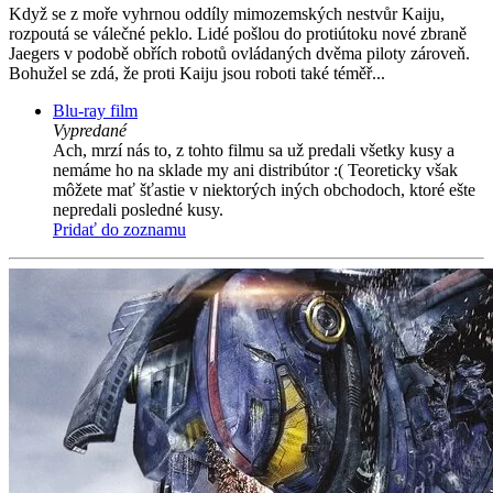
Když se z moře vyhrnou oddíly mimozemských nestvůr Kaiju,
rozpoutá se válečné peklo. Lidé pošlou do protiútoku nové zbraně
Jaegers v podobě obřích robotů ovládaných dvěma piloty zároveň.
Bohužel se zdá, že proti Kaiju jsou roboti také téměř...
Blu-ray film
Vypredané
Ach, mrzí nás to, z tohto filmu sa už predali všetky kusy a
nemáme ho na sklade my ani distribútor :( Teoreticky však
môžete mať šťastie v niektorých iných obchodoch, ktoré ešte
nepredali posledné kusy.
Pridať do zoznamu