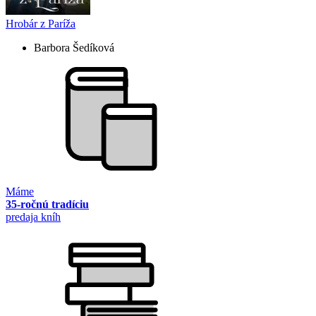
Hrobár z Paríža
Barbora Šedíková
Máme
35-ročnú tradíciu
predaja kníh