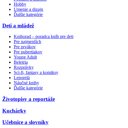
Hobby
Umenie a dizajn
Ďalšie kategórie
Deti a mládež
Knihorad – poradca kníh pre deti
Pre najmenších
Pre prvákov
Pre pubertiakov
Young Adult
Beletria
Rozprávky
Sci-fi, fantasy a komiksy
Leporelá
Náučné knihy
Ďalšie kategórie
Životopisy a reportáže
Kuchárky
Učebnice a slovníky