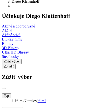
Diego Klattenhoff
Účinkuje Diego Klattenhoff
Akčné a dobrodružné
Akčné
Akčné sci-fi
Blu-ray filmy
Blu-ray
3D Blu-ray
Ultra HD Blu-ray
Steelbooky
Zúžiť výber
Zoradiť
Zúžiť výber
Typ
film (7 titulov)
film
7