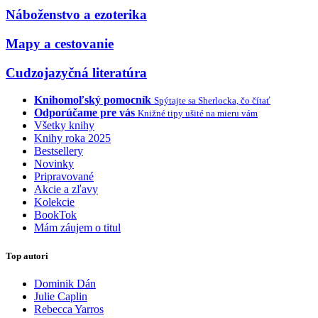
Náboženstvo a ezoterika
Mapy a cestovanie
Cudzojazyčná literatúra
Knihomoľský pomocník
Spýtajte sa Sherlocka, čo čítať
Odporúčame pre vás
Knižné tipy ušité na mieru vám
Všetky knihy
Knihy roka 2025
Bestsellery
Novinky
Pripravované
Akcie a zľavy
Kolekcie
BookTok
Mám záujem o titul
Top autori
Dominik Dán
Julie Caplin
Rebecca Yarros