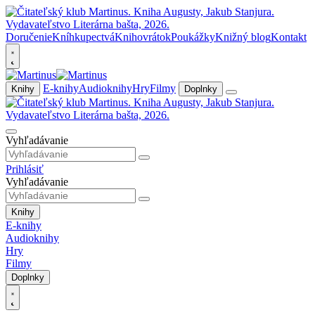
Doručenie
Kníhkupectvá
Knihovrátok
Poukážky
Knižný blog
Kontakt
E-knihy
Audioknihy
Hry
Filmy
Knihy
Doplnky
Vyhľadávanie
Prihlásiť
Vyhľadávanie
Knihy
E-knihy
Audioknihy
Hry
Filmy
Doplnky