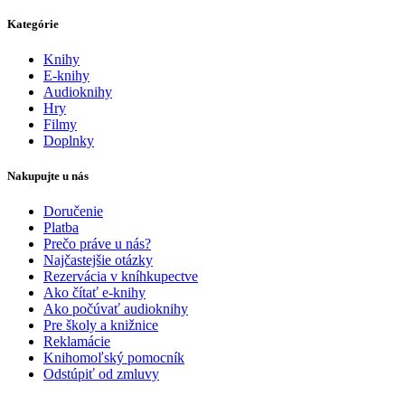
Kategórie
Knihy
E-knihy
Audioknihy
Hry
Filmy
Doplnky
Nakupujte u nás
Doručenie
Platba
Prečo práve u nás?
Najčastejšie otázky
Rezervácia v kníhkupectve
Ako čítať e-knihy
Ako počúvať audioknihy
Pre školy a knižnice
Reklamácie
Knihomoľský pomocník
Odstúpiť od zmluvy