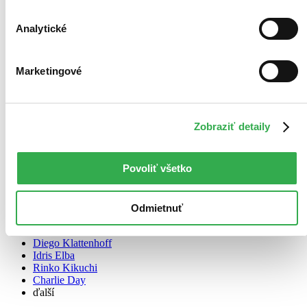
Analytické
Marketingové
Zobraziť detaily
Povoliť všetko
Pacific Rim - Útok na Zemi (Blu-ray)
CZ
Odmietnuť
Charlie Hunnam
Diego Klattenhoff
Idris Elba
Rinko Kikuchi
Charlie Day
ďalší