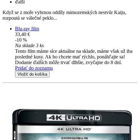
ďalší
Když se z moře vyhrnou oddíly mimozemských nestvůr Kaiju,
rozpoutá se válečné peklo...
Blu-ray film
33,40 €
-10 %
Na sklade 3 ks
Tento film máme síce aktuálne na sklade, máme však už iba
posledné kusy. Ak ho chcete mať rýchlo, ponáhľajte sa!
Dodanie ďalších môže trvať dlhšie, zvyčajne do 8 dní.
Pridať do zoznamu
Vložiť do košíka