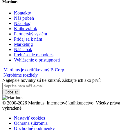
Martinus
Kontakty
Náš príbeh
Náš blog
Knihovrátok
Partnerský systém
Pridaj sa k nám
Marketing
Náš labák
Prehlásenie o cookies
Vyhlásenie o prístupnosti
Martinus je certifikovaný B Corp
Nerobíme rozdiely
Najlepšie novinky sú tie knižné. Získajte ich ako prví:
Odoslať
© 2000-2026 Martinus. Internetové kníhkupectvo. Všetky práva
vyhradené.
Nastaviť cookies
Ochrana súkromia
Obchodné podmienky