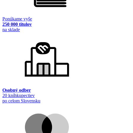
Ponúkame vyše
250 000 titulov
na sklade
Osobný odber
20 kníhkupectiev
po celom Slovensku