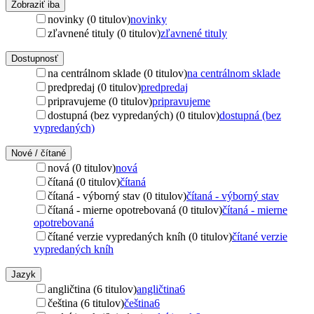
Zobraziť iba
novinky (0 titulov)
novinky
zľavnené tituly (0 titulov)
zľavnené tituly
Dostupnosť
na centrálnom sklade (0 titulov)
na centrálnom sklade
predpredaj (0 titulov)
predpredaj
pripravujeme (0 titulov)
pripravujeme
dostupná (bez vypredaných) (0 titulov)
dostupná (bez
vypredaných)
Nové / čítané
nová (0 titulov)
nová
čítaná (0 titulov)
čítaná
čítaná - výborný stav (0 titulov)
čítaná - výborný stav
čítaná - mierne opotrebovaná (0 titulov)
čítaná - mierne
opotrebovaná
čítané verzie vypredaných kníh (0 titulov)
čítané verzie
vypredaných kníh
Jazyk
angličtina (6 titulov)
angličtina
6
čeština (6 titulov)
čeština
6