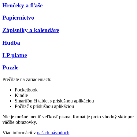
Hrnčeky a fľaše
Papiernictvo
Zápisníky a kalendáre
Hudba
LP platne
Puzzle
Prečítate na zariadeniach:
Pocketbook
Kindle
Smartfón či tablet s príslušnou aplikáciou
Počítač s príslušnou aplikáciou
Nie je možné meniť veľkosť písma, formát je preto vhodný skôr pre
väčšie obrazovky.
Viac informácií v
našich návodoch