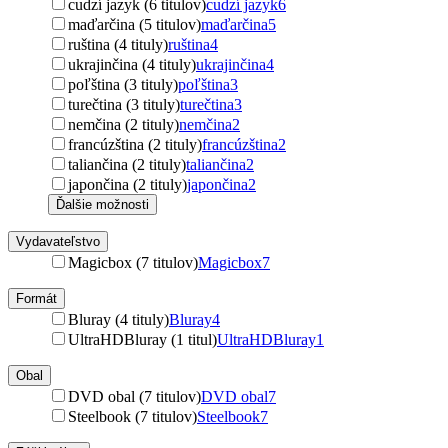
cudzí jazyk (6 titulov)
cudzí jazyk
6
maďarčina (5 titulov)
maďarčina
5
ruština (4 tituly)
ruština
4
ukrajinčina (4 tituly)
ukrajinčina
4
poľština (3 tituly)
poľština
3
turečtina (3 tituly)
turečtina
3
nemčina (2 tituly)
nemčina
2
francúzština (2 tituly)
francúzština
2
taliančina (2 tituly)
taliančina
2
japončina (2 tituly)
japončina
2
Ďalšie možnosti
Vydavateľstvo
Magicbox (7 titulov)
Magicbox
7
Formát
Bluray (4 tituly)
Bluray
4
UltraHDBluray (1 titul)
UltraHDBluray
1
Obal
DVD obal (7 titulov)
DVD obal
7
Steelbook (7 titulov)
Steelbook
7