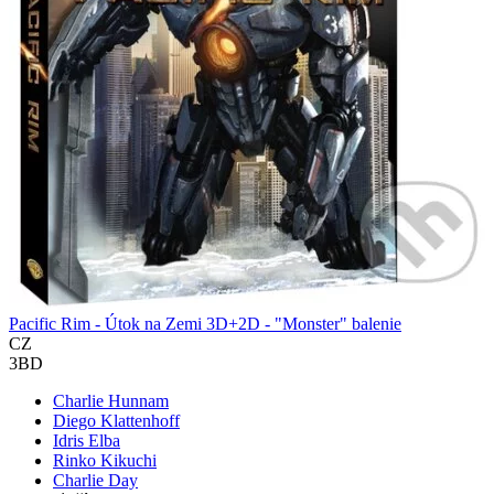
Pacific Rim - Útok na Zemi 3D+2D - "Monster" balenie
CZ
3BD
Charlie Hunnam
Diego Klattenhoff
Idris Elba
Rinko Kikuchi
Charlie Day