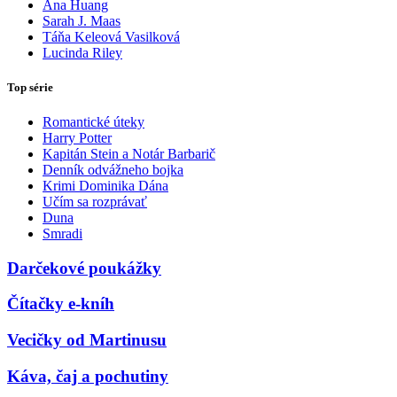
Ana Huang
Sarah J. Maas
Táňa Keleová Vasilková
Lucinda Riley
Top série
Romantické úteky
Harry Potter
Kapitán Stein a Notár Barbarič
Denník odvážneho bojka
Krimi Dominika Dána
Učím sa rozprávať
Duna
Smradi
Darčekové poukážky
Čítačky e-kníh
Vecičky od Martinusu
Káva, čaj a pochutiny