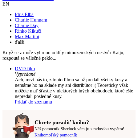
EN
Idris Elba
Charlie Hunnam
Charlie Day
Rinko Kikuči
Max Martini
ďalší
Když se z moře vyhrnou oddíly mimozemských nestvůr Kaiju,
rozpoutá se válečné peklo...
DVD film
Vypredané
Ach, mrzí nás to, z tohto filmu sa už predali všetky kusy a
nemáme ho na sklade my ani distribútor :( Teoreticky však
môžete mať šťastie v niektorých iných obchodoch, ktoré ešte
nepredali posledné kusy.
Pridať do zoznamu
Chcete poradiť knihu?
Náš pomocník Sherlock vám ju s radosťou vypátra!
Knihomoľský pomocník