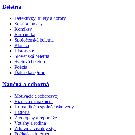
Beletria
Detektívky, trilery a horory
Sci-fi a fantasy
Komiksy
Romantika
Spoločenská beletria
Klasika
Historické
Slovenská beletria
Svetová beletria
Poézia
Ďalšie kategórie
Náučná a odborná
Motivácia a sebarozvoj
Biznis a manažment
Humanitné a spoločenské vedy
História
Životopisy a reportáže
Vzťahy a rodina
Zdravie a životný štýl
Počítače a internet