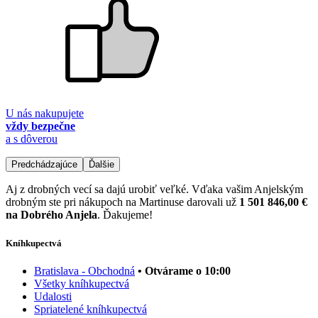
U nás nakupujete
vždy bezpečne
a s dôverou
Predchádzajúce
Ďalšie
Aj z drobných vecí sa dajú urobiť veľké. Vďaka vašim Anjelským
drobným ste pri nákupoch na Martinuse darovali už
1 501 846,00 €
na Dobrého Anjela
. Ďakujeme!
Kníhkupectvá
Bratislava - Obchodná
• Otvárame o 10:00
Všetky kníhkupectvá
Udalosti
Spriatelené kníhkupectvá