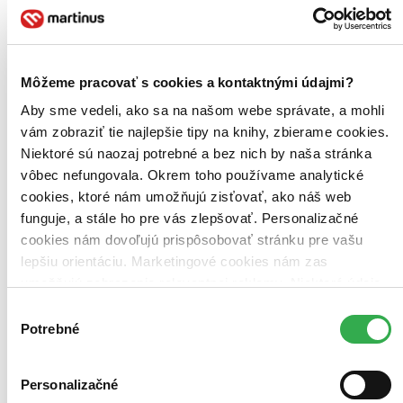
Pacific Rim - Útok na Zemi Ultra HD Blu-ray
CZ
UHD a BD
Môžeme pracovať s cookies a kontaktnými údajmi?
Charlie Hunnam
Diego Klattenhoff
Aby sme vedeli, ako sa na našom webe správate, a mohli
Idris Elba
vám zobraziť tie najlepšie tipy na knihy, zbierame cookies.
Rinko Kikuchi
Niektoré sú naozaj potrebné a bez nich by naša stránka
Charlie Day
ďalší
vôbec nefungovala. Okrem toho používame analytické
cookies, ktoré nám umožňujú zisťovať, ako náš web
Když se z moře vyhrnou oddíly mimozemských nestvůr Kaiju,
rozpoutá se válečné peklo. Lidé pošlou do protiútoku nové zbraně
funguje, a stále ho pre vás zlepšovať. Personalizačné
Jaegers v podobě obřích robotů ovládaných dvěma piloty zároveň...
cookies nám dovoľujú prispôsobovať stránku pre vašu
lepšiu orientáciu. Marketingové cookies nám zas
Blu-ray film
Vypredané
umožňujú zobrazenie relevantnej reklamy. Niektoré údaje
Ach, mrzí nás to, z tohto filmu sa už predali všetky kusy a
zdieľame aj s tretími stranami. Veľmi by nám pomohlo,
Výber
nemáme ho na sklade my ani distribútor :( Teoreticky však
keby sme mohli používať všetky tieto cookies. Ďakujeme!
Potrebné
môžete mať šťastie v niektorých iných obchodoch, ktoré ešte
súhlasu
nepredali posledné kusy.
Pridať do zoznamu
Personalizačné