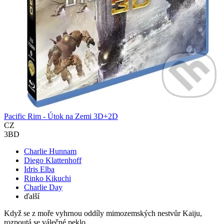
Pacific Rim - Útok na Zemi 3D+2D
CZ
3BD
Charlie Hunnam
Diego Klattenhoff
Idris Elba
Rinko Kikuchi
Charlie Day
ďalší
Když se z moře vyhrnou oddíly mimozemských nestvůr Kaiju,
rozpoutá se válečné peklo...