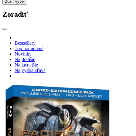
Zúžiť výber
Zoradiť
Bestsellery
Top hodnotené
Novinky
Najdrahšie
Najlacnejšie
Najvyššia zľava