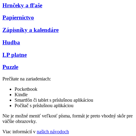
Hrnčeky a fľaše
Papiernictvo
Zápisníky a kalendáre
Hudba
LP platne
Puzzle
Prečítate na zariadeniach:
Pocketbook
Kindle
Smartfón či tablet s príslušnou aplikáciou
Počítač s príslušnou aplikáciou
Nie je možné meniť veľkosť písma, formát je preto vhodný skôr pre
väčšie obrazovky.
Viac informácií v
našich návodoch