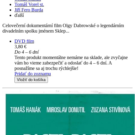
Tomáš Vorel st.
Jiří Fero Burda
ďalší
Celovečerní dokumentární film Olgy Dabrowské o legendárním
divadelním spolku jménem Sklep...
DVD film
3,80 €
Do 4 – 6 dní
Tento produkt momentálne nemáme na sklade, ale zvyčajne
vám ho vieme zabezpečiť a odoslať do 4 – 6 dní. A
posnažíme sa aj trochu rýchlejšie!
Pridať do zoznamu
Vložiť do košíka