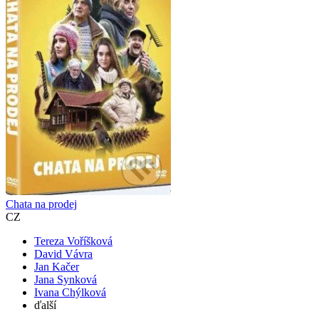
Chata na prodej
CZ
Tereza Voříšková
David Vávra
Jan Kačer
Jana Synková
Ivana Chýlková
ďalší