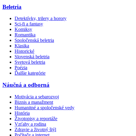
Beletria
Detektívky, trilery a horory
Sci-fi a fantasy
Komiksy
Romantika
Spoločenská beletria
Klasika
Historické
Slovenská beletria
Svetová beletria
Poézia
Ďalšie kategórie
Náučná a odborná
Motivácia a sebarozvoj
Biznis a manažment
Humanitné a spoločenské vedy
História
Životopisy a reportáže
Vzťahy a rodina
Zdravie a životný štýl
Počítače a internet