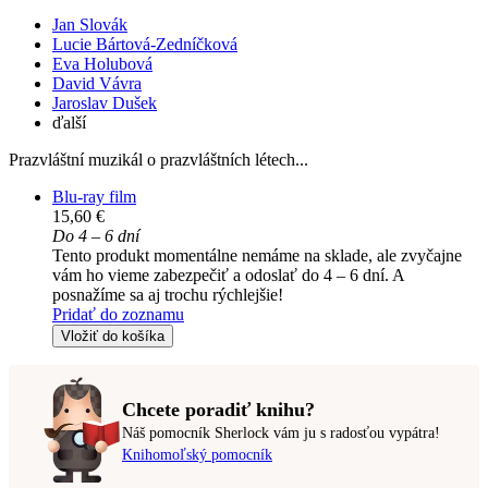
Jan Slovák
Lucie Bártová-Zedníčková
Eva Holubová
David Vávra
Jaroslav Dušek
ďalší
Prazvláštní muzikál o prazvláštních létech...
Blu-ray film
15,60 €
Do 4 – 6 dní
Tento produkt momentálne nemáme na sklade, ale zvyčajne
vám ho vieme zabezpečiť a odoslať do 4 – 6 dní. A
posnažíme sa aj trochu rýchlejšie!
Pridať do zoznamu
Vložiť do košíka
Chcete poradiť knihu?
Náš pomocník Sherlock vám ju s radosťou vypátra!
Knihomoľský pomocník