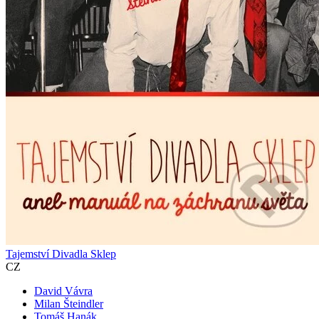
Tajemství Divadla Sklep
CZ
David Vávra
Milan Šteindler
Tomáš Hanák