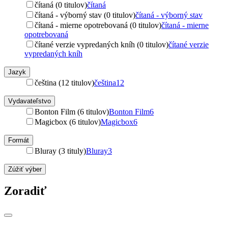
čítaná (0 titulov)
čítaná
čítaná - výborný stav (0 titulov)
čítaná - výborný stav
čítaná - mierne opotrebovaná (0 titulov)
čítaná - mierne
opotrebovaná
čítané verzie vypredaných kníh (0 titulov)
čítané verzie
vypredaných kníh
Jazyk
čeština (12 titulov)
čeština
12
Vydavateľstvo
Bonton Film (6 titulov)
Bonton Film
6
Magicbox (6 titulov)
Magicbox
6
Formát
Bluray (3 tituly)
Bluray
3
Zúžiť výber
Zoradiť