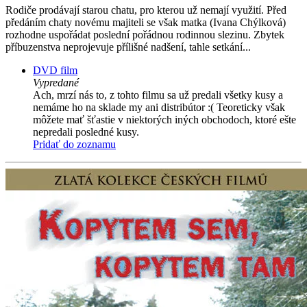
Rodiče prodávají starou chatu, pro kterou už nemají využití. Před
předáním chaty novému majiteli se však matka (Ivana Chýlková)
rozhodne uspořádat poslední pořádnou rodinnou slezinu. Zbytek
příbuzenstva neprojevuje přílišné nadšení, tahle setkání...
DVD film
Vypredané
Ach, mrzí nás to, z tohto filmu sa už predali všetky kusy a
nemáme ho na sklade my ani distribútor :( Teoreticky však
môžete mať šťastie v niektorých iných obchodoch, ktoré ešte
nepredali posledné kusy.
Pridať do zoznamu