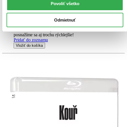
Povoliť všetko
DVD film
3,80 €
Do 4 – 6 dní
Odmietnuť
Tento produkt momentálne nemáme na sklade, ale zvyčajne
vám ho vieme zabezpečiť a odoslať do 4 – 6 dní. A
posnažíme sa aj trochu rýchlejšie!
Pridať do zoznamu
Vložiť do košíka