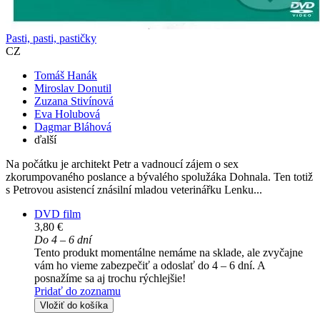
Pasti, pasti, pastičky
CZ
Tomáš Hanák
Miroslav Donutil
Zuzana Stivínová
Eva Holubová
Dagmar Bláhová
ďalší
Na počátku je architekt Petr a vadnoucí zájem o sex
zkorumpovaného poslance a bývalého spolužáka Dohnala. Ten totiž
s Petrovou asistencí znásilní mladou veterinářku Lenku...
DVD film
3,80 €
Do 4 – 6 dní
Tento produkt momentálne nemáme na sklade, ale zvyčajne
vám ho vieme zabezpečiť a odoslať do 4 – 6 dní. A
posnažíme sa aj trochu rýchlejšie!
Pridať do zoznamu
Vložiť do košíka