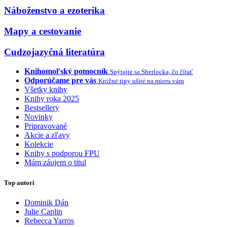
Náboženstvo a ezoterika
Mapy a cestovanie
Cudzojazyčná literatúra
Knihomoľský pomocník
Spýtajte sa Sherlocka, čo čítať
Odporúčame pre vás
Knižné tipy ušité na mieru vám
Všetky knihy
Knihy roka 2025
Bestsellery
Novinky
Pripravované
Akcie a zľavy
Kolekcie
Knihy s podporou FPU
Mám záujem o titul
Top autori
Dominik Dán
Julie Caplin
Rebecca Yarros