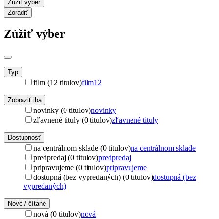
Zúžiť výber
Zoradiť
Zúžiť výber
Typ
film (12 titulov)
film
12
Zobraziť iba
novinky (0 titulov)
novinky
zľavnené tituly (0 titulov)
zľavnené tituly
Dostupnosť
na centrálnom sklade (0 titulov)
na centrálnom sklade
predpredaj (0 titulov)
predpredaj
pripravujeme (0 titulov)
pripravujeme
dostupná (bez vypredaných) (0 titulov)
dostupná (bez
vypredaných)
Nové / čítané
nová (0 titulov)
nová