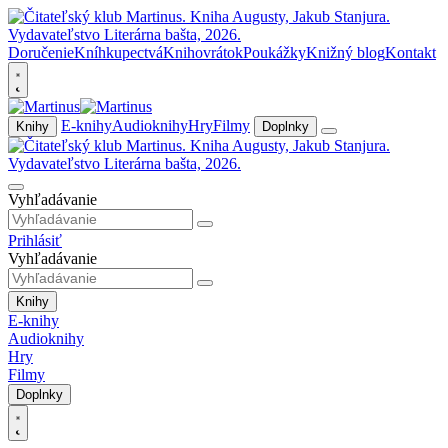
Doručenie
Kníhkupectvá
Knihovrátok
Poukážky
Knižný blog
Kontakt
E-knihy
Audioknihy
Hry
Filmy
Knihy
Doplnky
Vyhľadávanie
Prihlásiť
Vyhľadávanie
Knihy
E-knihy
Audioknihy
Hry
Filmy
Doplnky