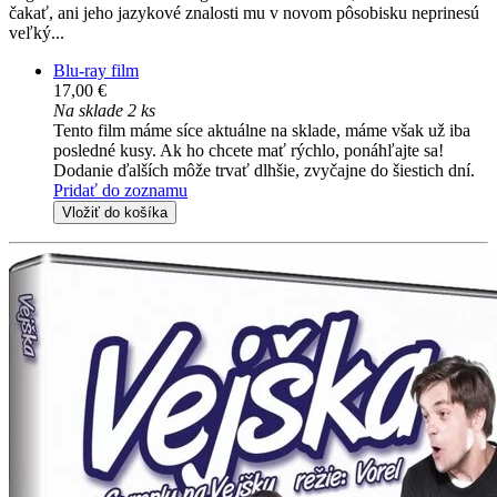
čakať, ani jeho jazykové znalosti mu v novom pôsobisku neprinesú
veľký...
Blu-ray film
17,00 €
Na sklade 2 ks
Tento film máme síce aktuálne na sklade, máme však už iba
posledné kusy. Ak ho chcete mať rýchlo, ponáhľajte sa!
Dodanie ďalších môže trvať dlhšie, zvyčajne do šiestich dní.
Pridať do zoznamu
Vložiť do košíka