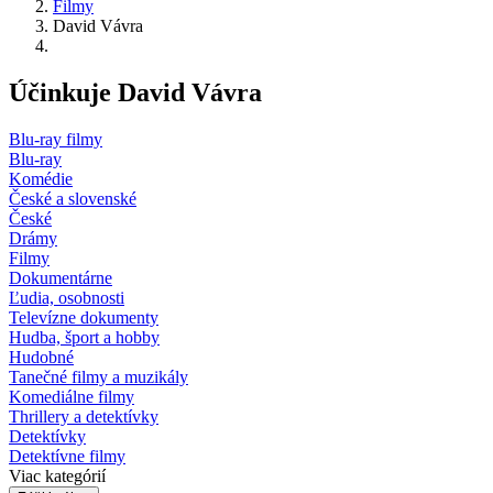
Filmy
David Vávra
Účinkuje David Vávra
Blu-ray filmy
Blu-ray
Komédie
České a slovenské
České
Drámy
Filmy
Dokumentárne
Ľudia, osobnosti
Televízne dokumenty
Hudba, šport a hobby
Hudobné
Tanečné filmy a muzikály
Komediálne filmy
Thrillery a detektívky
Detektívky
Detektívne filmy
Viac kategórií