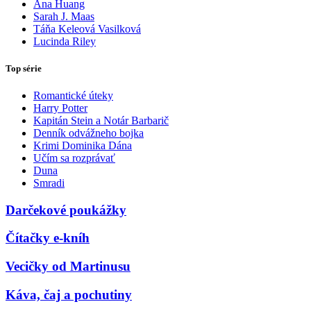
Ana Huang
Sarah J. Maas
Táňa Keleová Vasilková
Lucinda Riley
Top série
Romantické úteky
Harry Potter
Kapitán Stein a Notár Barbarič
Denník odvážneho bojka
Krimi Dominika Dána
Učím sa rozprávať
Duna
Smradi
Darčekové poukážky
Čítačky e-kníh
Vecičky od Martinusu
Káva, čaj a pochutiny