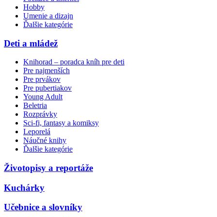
Hobby
Umenie a dizajn
Ďalšie kategórie
Deti a mládež
Knihorad – poradca kníh pre deti
Pre najmenších
Pre prvákov
Pre pubertiakov
Young Adult
Beletria
Rozprávky
Sci-fi, fantasy a komiksy
Leporelá
Náučné knihy
Ďalšie kategórie
Životopisy a reportáže
Kuchárky
Učebnice a slovníky