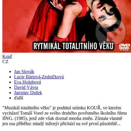
Kouř
CZ
Jan Slovák
Lucie Bártová-Zedníčková
Eva Holubová
David Vávra
Jaroslav Dušek
ďalší
"Muzikál totalitního věku" je podtitul snímku KOUŘ, ve kterém
vycházel Tomáš Vorel ze svého druhého pověstného školního filmu
IING. (1985), jenž zde však doznal mnoha změn. Zůstala vlastně
jen osa příběhu: mladý inženýr přichází na své první působiště...