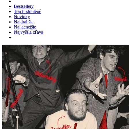
Bestsellery
Top hodnotené
Novinky
Najdrahšie
Najlacnejšie
Najvyššia zľava