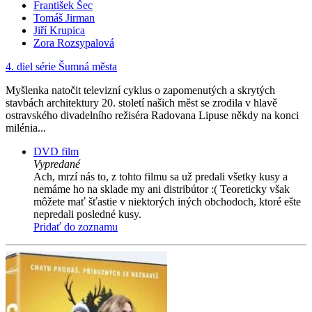
František Šec
Tomáš Jirman
Jiří Krupica
Zora Rozsypalová
4. diel série
Šumná města
Myšlenka natočit televizní cyklus o zapomenutých a skrytých
stavbách architektury 20. století našich měst se zrodila v hlavě
ostravského divadelního režiséra Radovana Lipuse někdy na konci
milénia...
DVD film
Vypredané
Ach, mrzí nás to, z tohto filmu sa už predali všetky kusy a
nemáme ho na sklade my ani distribútor :( Teoreticky však
môžete mať šťastie v niektorých iných obchodoch, ktoré ešte
nepredali posledné kusy.
Pridať do zoznamu