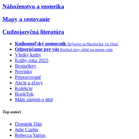
Náboženstvo a ezoterika
Mapy a cestovanie
Cudzojazyčná literatúra
Knihomoľský pomocník
Spýtajte sa Sherlocka, čo čítať
Odporúčame pre vás
Knižné tipy ušité na mieru vám
Všetky knihy
Knihy roka 2025
Bestsellery
Novinky
Pripravované
Akcie a zľavy
Kolekcie
BookTok
Mám záujem o titul
Top autori
Dominik Dán
Julie Caplin
Rebecca Yarros