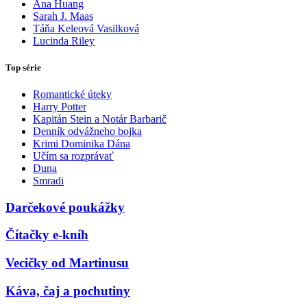
Ana Huang
Sarah J. Maas
Táňa Keleová Vasilková
Lucinda Riley
Top série
Romantické úteky
Harry Potter
Kapitán Stein a Notár Barbarič
Denník odvážneho bojka
Krimi Dominika Dána
Učím sa rozprávať
Duna
Smradi
Darčekové poukážky
Čítačky e-kníh
Vecičky od Martinusu
Káva, čaj a pochutiny