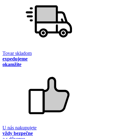
Tovar skladom
expedujeme
okamžite
U nás nakupujete
vždy bezpečne
a s dôverou