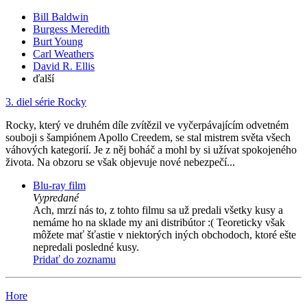
Bill Baldwin
Burgess Meredith
Burt Young
Carl Weathers
David R. Ellis
ďalší
3. diel série
Rocky
Rocky, který ve druhém díle zvítězil ve vyčerpávajícím odvetném
souboji s šampiónem Apollo Creedem, se stal mistrem světa všech
váhových kategorií. Je z něj boháč a mohl by si užívat spokojeného
života. Na obzoru se však objevuje nové nebezpečí...
Blu-ray film
Vypredané
Ach, mrzí nás to, z tohto filmu sa už predali všetky kusy a
nemáme ho na sklade my ani distribútor :( Teoreticky však
môžete mať šťastie v niektorých iných obchodoch, ktoré ešte
nepredali posledné kusy.
Pridať do zoznamu
Hore