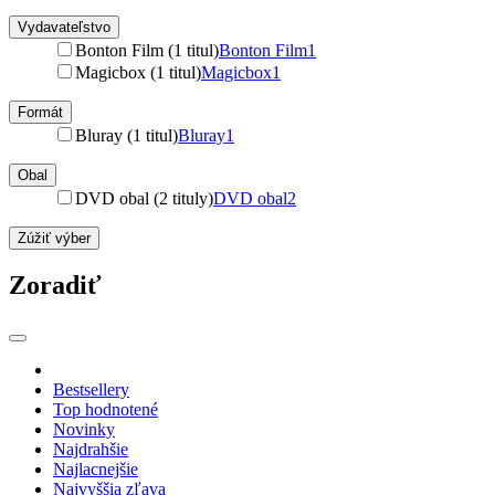
Vydavateľstvo
Bonton Film (1 titul)
Bonton Film
1
Magicbox (1 titul)
Magicbox
1
Formát
Bluray (1 titul)
Bluray
1
Obal
DVD obal (2 tituly)
DVD obal
2
Zúžiť výber
Zoradiť
Bestsellery
Top hodnotené
Novinky
Najdrahšie
Najlacnejšie
Najvyššia zľava