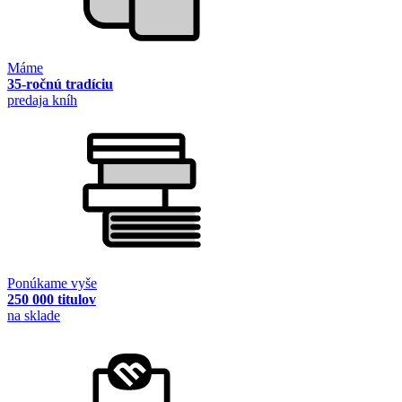
Máme
35-ročnú tradíciu
predaja kníh
Ponúkame vyše
250 000 titulov
na sklade