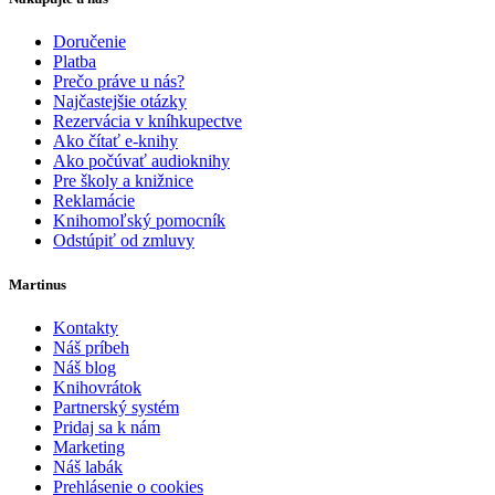
Doručenie
Platba
Prečo práve u nás?
Najčastejšie otázky
Rezervácia v kníhkupectve
Ako čítať e-knihy
Ako počúvať audioknihy
Pre školy a knižnice
Reklamácie
Knihomoľský pomocník
Odstúpiť od zmluvy
Martinus
Kontakty
Náš príbeh
Náš blog
Knihovrátok
Partnerský systém
Pridaj sa k nám
Marketing
Náš labák
Prehlásenie o cookies