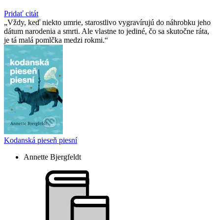
Pridať citát
Vždy, keď niekto umrie, starostlivo vygravírujú do náhrobku jeho
dátum narodenia a smrti. Ale vlastne to jediné, čo sa skutočne ráta,
je tá malá pomlčka medzi rokmi.
Kodanská pieseň piesní
Annette Bjergfeldt