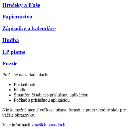
Hrnčeky a fľaše
Papiernictvo
Zápisníky a kalendáre
Hudba
LP platne
Puzzle
Prečítate na zariadeniach:
Pocketbook
Kindle
Smartfón či tablet s príslušnou aplikáciou
Počítač s príslušnou aplikáciou
Nie je možné meniť veľkosť písma, formát je preto vhodný skôr pre
väčšie obrazovky.
Viac informácií v
našich návodoch