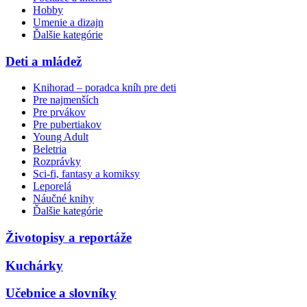
Hobby
Umenie a dizajn
Ďalšie kategórie
Deti a mládež
Knihorad – poradca kníh pre deti
Pre najmenších
Pre prvákov
Pre pubertiakov
Young Adult
Beletria
Rozprávky
Sci-fi, fantasy a komiksy
Leporelá
Náučné knihy
Ďalšie kategórie
Životopisy a reportáže
Kuchárky
Učebnice a slovníky