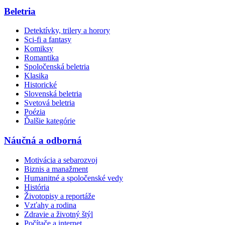
Beletria
Detektívky, trilery a horory
Sci-fi a fantasy
Komiksy
Romantika
Spoločenská beletria
Klasika
Historické
Slovenská beletria
Svetová beletria
Poézia
Ďalšie kategórie
Náučná a odborná
Motivácia a sebarozvoj
Biznis a manažment
Humanitné a spoločenské vedy
História
Životopisy a reportáže
Vzťahy a rodina
Zdravie a životný štýl
Počítače a internet