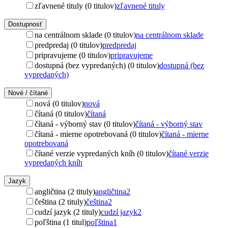
zľavnené tituly (0 titulov)
zľavnené tituly
Dostupnosť
na centrálnom sklade (0 titulov)
na centrálnom sklade
predpredaj (0 titulov)
predpredaj
pripravujeme (0 titulov)
pripravujeme
dostupná (bez vypredaných) (0 titulov)
dostupná (bez
vypredaných)
Nové / čítané
nová (0 titulov)
nová
čítaná (0 titulov)
čítaná
čítaná - výborný stav (0 titulov)
čítaná - výborný stav
čítaná - mierne opotrebovaná (0 titulov)
čítaná - mierne
opotrebovaná
čítané verzie vypredaných kníh (0 titulov)
čítané verzie
vypredaných kníh
Jazyk
angličtina (2 tituly)
angličtina
2
čeština (2 tituly)
čeština
2
cudzí jazyk (2 tituly)
cudzí jazyk
2
poľština (1 titul)
poľština
1