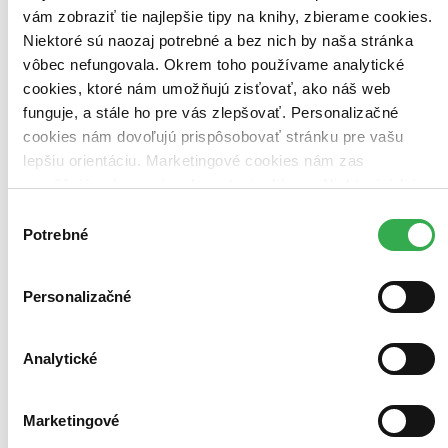
vám zobraziť tie najlepšie tipy na knihy, zbierame cookies.
Niektoré sú naozaj potrebné a bez nich by naša stránka
vôbec nefungovala. Okrem toho používame analytické
cookies, ktoré nám umožňujú zisťovať, ako náš web
funguje, a stále ho pre vás zlepšovať. Personalizačné
cookies nám dovoľujú prispôsobovať stránku pre vašu
lepšiu orientáciu. Marketingové cookies nám zas
umožňujú zobrazenie relevantnej reklamy. Niektoré údaje
zdieľame aj s tretími stranami. Veľmi by nám pomohlo,
Výber
keby sme mohli používať všetky tieto cookies. Ďakujeme!
Potrebné
súhlasu
Rocky III
CZ
Personalizačné
Sylvester Stallone
Talia Shire
Burt Young
Analytické
Carl Weathers
Burgess Meredith
ďalší
Marketingové
Rocky Balboa (Stallone) si získava srdcia miliónov ľudí a vyzerá to