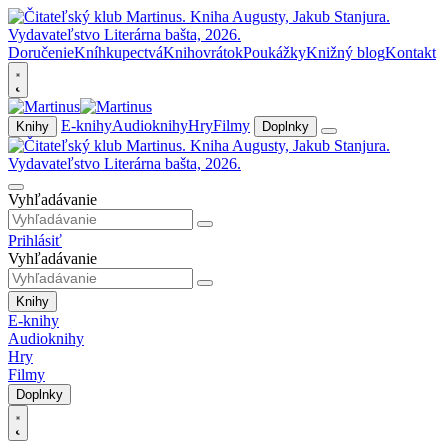
Doručenie
Kníhkupectvá
Knihovrátok
Poukážky
Knižný blog
Kontakt
E-knihy
Audioknihy
Hry
Filmy
Knihy
Doplnky
Vyhľadávanie
Prihlásiť
Vyhľadávanie
Knihy
E-knihy
Audioknihy
Hry
Filmy
Doplnky