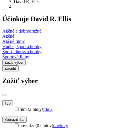
David R. Ellis
Účinkuje David R. Ellis
Akčné a dobrodružné
Akčné
Akčné filmy
Hudba, šport a hobby
Šport, fitness a hobby
Športové filmy
Zúžiť výber
Zoradiť
Zúžiť výber
Typ
film (2 tituly)
film
2
Zobraziť iba
novinky (0 titulov)
novinky