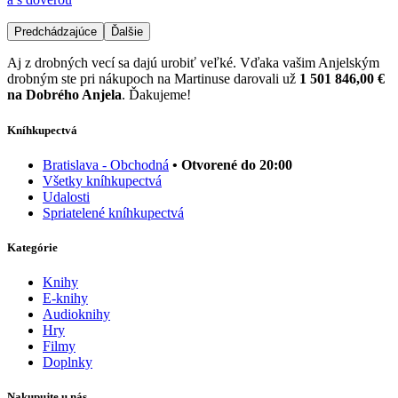
Predchádzajúce
Ďalšie
Aj z drobných vecí sa dajú urobiť veľké. Vďaka vašim Anjelským
drobným ste pri nákupoch na Martinuse darovali už
1 501 846,00 €
na Dobrého Anjela
. Ďakujeme!
Kníhkupectvá
Bratislava - Obchodná
• Otvorené do 20:00
Všetky kníhkupectvá
Udalosti
Spriatelené kníhkupectvá
Kategórie
Knihy
E-knihy
Audioknihy
Hry
Filmy
Doplnky
Nakupujte u nás