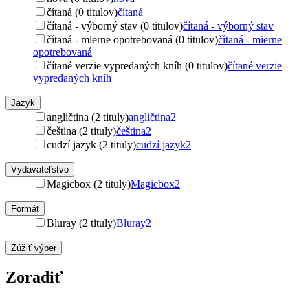
čítaná (0 titulov)
čítaná
čítaná - výborný stav (0 titulov)
čítaná - výborný stav
čítaná - mierne opotrebovaná (0 titulov)
čítaná - mierne
opotrebovaná
čítané verzie vypredaných kníh (0 titulov)
čítané verzie
vypredaných kníh
Jazyk
angličtina (2 tituly)
angličtina
2
čeština (2 tituly)
čeština
2
cudzí jazyk (2 tituly)
cudzí jazyk
2
Vydavateľstvo
Magicbox (2 tituly)
Magicbox
2
Formát
Bluray (2 tituly)
Bluray
2
Zúžiť výber
Zoradiť