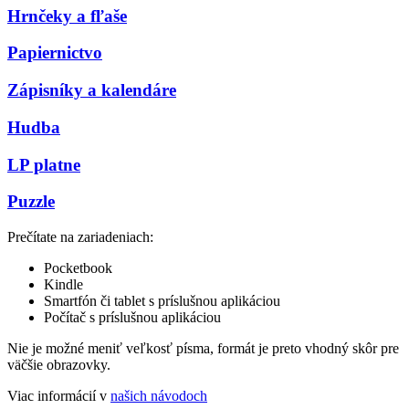
Hrnčeky a fľaše
Papiernictvo
Zápisníky a kalendáre
Hudba
LP platne
Puzzle
Prečítate na zariadeniach:
Pocketbook
Kindle
Smartfón či tablet s príslušnou aplikáciou
Počítač s príslušnou aplikáciou
Nie je možné meniť veľkosť písma, formát je preto vhodný skôr pre
väčšie obrazovky.
Viac informácií v
našich návodoch