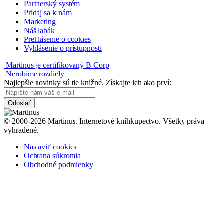
Partnerský systém
Pridaj sa k nám
Marketing
Náš labák
Prehlásenie o cookies
Vyhlásenie o prístupnosti
Martinus je certifikovaný B Corp
Nerobíme rozdiely
Najlepšie novinky sú tie knižné. Získajte ich ako prví:
Odoslať
© 2000-2026 Martinus. Internetové kníhkupectvo. Všetky práva
vyhradené.
Nastaviť cookies
Ochrana súkromia
Obchodné podmienky