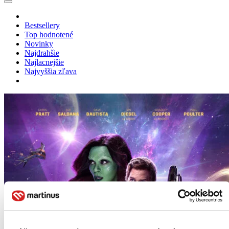
Bestsellery
Top hodnotené
Novinky
Najdrahšie
Najlacnejšie
Najvyššia zľava