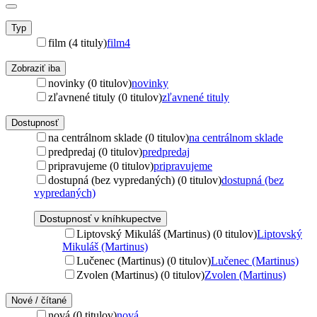
Typ
film (4 tituly)
film
4
Zobraziť iba
novinky (0 titulov)
novinky
zľavnené tituly (0 titulov)
zľavnené tituly
Dostupnosť
na centrálnom sklade (0 titulov)
na centrálnom sklade
predpredaj (0 titulov)
predpredaj
pripravujeme (0 titulov)
pripravujeme
dostupná (bez vypredaných) (0 titulov)
dostupná (bez
vypredaných)
Dostupnosť v kníhkupectve
Liptovský Mikuláš (Martinus) (0 titulov)
Liptovský
Mikuláš (Martinus)
Lučenec (Martinus) (0 titulov)
Lučenec (Martinus)
Zvolen (Martinus) (0 titulov)
Zvolen (Martinus)
Nové / čítané
nová (0 titulov)
nová