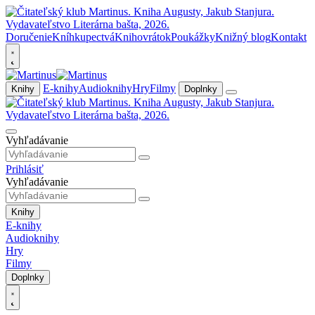
Doručenie
Kníhkupectvá
Knihovrátok
Poukážky
Knižný blog
Kontakt
E-knihy
Audioknihy
Hry
Filmy
Knihy
Doplnky
Vyhľadávanie
Prihlásiť
Vyhľadávanie
Knihy
E-knihy
Audioknihy
Hry
Filmy
Doplnky