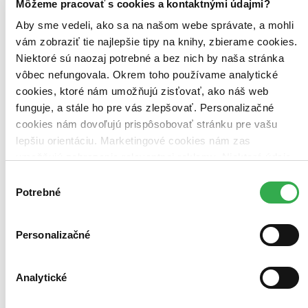
Môžeme pracovať s cookies a kontaktnými údajmi?
Aby sme vedeli, ako sa na našom webe správate, a mohli
vám zobraziť tie najlepšie tipy na knihy, zbierame cookies.
Niektoré sú naozaj potrebné a bez nich by naša stránka
vôbec nefungovala. Okrem toho používame analytické
cookies, ktoré nám umožňujú zisťovať, ako náš web
funguje, a stále ho pre vás zlepšovať. Personalizačné
cookies nám dovoľujú prispôsobovať stránku pre vašu
lepšiu orientáciu. Marketingové cookies nám zas
umožňujú zobrazenie relevantnej reklamy. Niektoré údaje
zdieľame aj s tretími stranami. Veľmi by nám pomohlo,
Výber
keby sme mohli používať všetky tieto cookies. Ďakujeme!
Potrebné
súhlasu
Personalizačné
TOP #8
Strážci Galaxie: Volume 3
Analytické
CZ