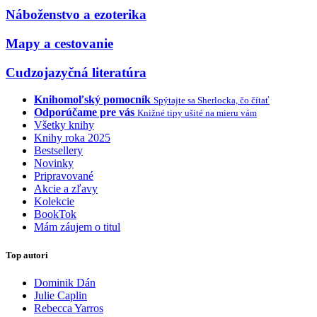
Náboženstvo a ezoterika
Mapy a cestovanie
Cudzojazyčná literatúra
Knihomoľský pomocník
Spýtajte sa Sherlocka, čo čítať
Odporúčame pre vás
Knižné tipy ušité na mieru vám
Všetky knihy
Knihy roka 2025
Bestsellery
Novinky
Pripravované
Akcie a zľavy
Kolekcie
BookTok
Mám záujem o titul
Top autori
Dominik Dán
Julie Caplin
Rebecca Yarros