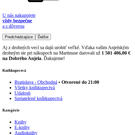
U nás nakupujete
vždy bezpečne
a s dôverou
Predchádzajúce
Ďalšie
Aj z drobných vecí sa dajú urobiť veľké. Vďaka vašim Anjelským
drobným ste pri nákupoch na Martinuse darovali už
1 501 406,00 €
na Dobrého Anjela
. Ďakujeme!
Kníhkupectvá
Bratislava - Obchodná
• Otvorené do 21:00
Všetky kníhkupectvá
Udalosti
Spriatelené kníhkupectvá
Kategórie
Knihy
E-knihy
Audioknihy