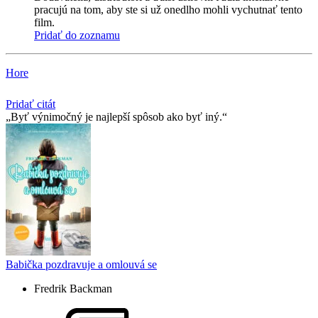
pracujú na tom, aby ste si už onedlho mohli vychutnať tento
film.
Pridať do zoznamu
Hore
Pridať citát
Byť výnimočný je najlepší spôsob ako byť iný.
Babička pozdravuje a omlouvá se
Fredrik Backman