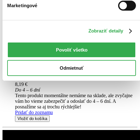
Chris Pratt
Marketingové
Dave Bautista
Pom Klementieff
Bradley Cooper
Elizabeth Debicki
ďalší
Zobraziť detaily
3. diel série
Guardians of the Galaxy
Povoliť všetko
Peter Quill se stále vzpamatovává ze ztráty Gamory a musí kolem
sebe sestavit tým, aby bránil vesmír a zároveň jednoho ze svých.
Pokud nebude mise úspěšně dokončena, mohla by dost možná vést
Odmietnuť
ke konci Strážců jak je doposud známe...
DVD film
8,19 €
Do 4 – 6 dní
Tento produkt momentálne nemáme na sklade, ale zvyčajne
vám ho vieme zabezpečiť a odoslať do 4 – 6 dní. A
posnažíme sa aj trochu rýchlejšie!
Pridať do zoznamu
Vložiť do košíka