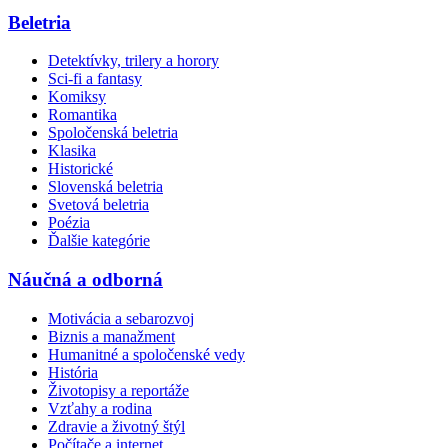
Beletria
Detektívky, trilery a horory
Sci-fi a fantasy
Komiksy
Romantika
Spoločenská beletria
Klasika
Historické
Slovenská beletria
Svetová beletria
Poézia
Ďalšie kategórie
Náučná a odborná
Motivácia a sebarozvoj
Biznis a manažment
Humanitné a spoločenské vedy
História
Životopisy a reportáže
Vzťahy a rodina
Zdravie a životný štýl
Počítače a internet