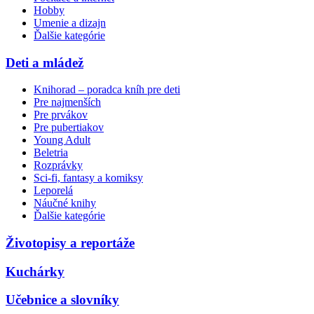
Hobby
Umenie a dizajn
Ďalšie kategórie
Deti a mládež
Knihorad – poradca kníh pre deti
Pre najmenších
Pre prvákov
Pre pubertiakov
Young Adult
Beletria
Rozprávky
Sci-fi, fantasy a komiksy
Leporelá
Náučné knihy
Ďalšie kategórie
Životopisy a reportáže
Kuchárky
Učebnice a slovníky