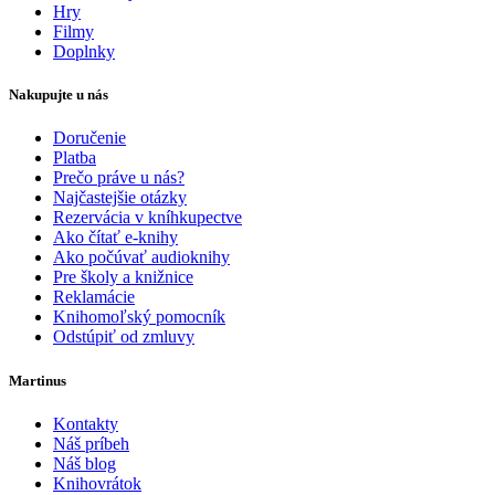
Hry
Filmy
Doplnky
Nakupujte u nás
Doručenie
Platba
Prečo práve u nás?
Najčastejšie otázky
Rezervácia v kníhkupectve
Ako čítať e-knihy
Ako počúvať audioknihy
Pre školy a knižnice
Reklamácie
Knihomoľský pomocník
Odstúpiť od zmluvy
Martinus
Kontakty
Náš príbeh
Náš blog
Knihovrátok