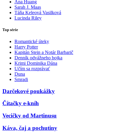
Ana Huang
Sarah J. Maas
Táňa Keleová Vasilková
Lucinda Riley
Top série
Romantické úteky
Harry Potter
Kapitán Stein a Notár Barbarič
Denník odvážneho bojka
Krimi Dominika Dána
Učím sa rozprávať
Duna
Smradi
Darčekové poukážky
Čítačky e-kníh
Vecičky od Martinusu
Káva, čaj a pochutiny