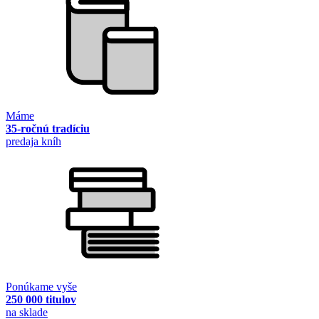
Máme
35-ročnú tradíciu
predaja kníh
Ponúkame vyše
250 000 titulov
na sklade