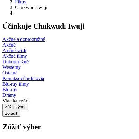
Filmy
Chukwudi Iwuji
Účinkuje Chukwudi Iwuji
Akčné a dobrodružné
Akčné
Akčné sci-fi
Akčné filmy
Dobrodružné
Westerny
Ostatné
Komiksoví hrdinovia
Blu-ray filmy
Blu-ray
Drámy
Viac kategórií
Zúžiť výber
Zoradiť
Zúžiť výber