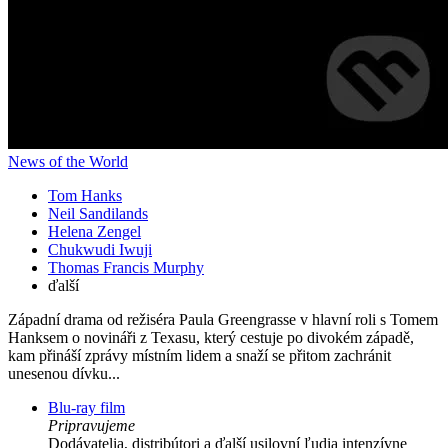
News of the World
Tom Hanks
Neil Sandilands
Helena Zengel
Chukwudi Iwuji
Thomas Francis Murphy
ďalší
Západní drama od režiséra Paula Greengrasse v hlavní roli s Tomem
Hanksem o novináři z Texasu, který cestuje po divokém západě,
kam přináší zprávy místním lidem a snaží se přitom zachránit
unesenou dívku...
Blu-ray film
Pripravujeme
Dodávatelia, distribútori a ďalší usilovní ľudia intenzívne