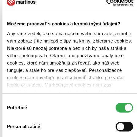
Billy Eichner
Blue Ivy Carter
Donald Glover
ďalší
Môžeme pracovať s cookies a kontaktnými údajmi?
Simba, který se stal králem Pride Lands, je rozhodnutý, že jeho
Aby sme vedeli, ako sa na našom webe správate, a mohli
mládě půjde v jeho stopách, zatímco je zkoumán původ jeho
vám zobraziť tie najlepšie tipy na knihy, zbierame cookies.
zesnulého otce Mufasy...
Niektoré sú naozaj potrebné a bez nich by naša stránka
DVD film
vôbec nefungovala. Okrem toho používame analytické
11,40 €
Na sklade 2 ks
cookies, ktoré nám umožňujú zisťovať, ako náš web
Tento film máme síce aktuálne na sklade, máme však už iba
funguje, a stále ho pre vás zlepšovať. Personalizačné
posledné kusy. Ak ho chcete mať rýchlo, ponáhľajte sa!
cookies nám dovoľujú prispôsobovať stránku pre vašu
Dodanie ďalších môže trvať dlhšie, zvyčajne do šiestich dní.
Pridať do zoznamu
lepšiu orientáciu. Marketingové cookies nám zas
Vložiť do košíka
umožňujú zobrazenie relevantnej reklamy. Niektoré údaje
zdieľame aj s tretími stranami. Veľmi by nám pomohlo,
Výber
keby sme mohli používať všetky tieto cookies. Ďakujeme!
Potrebné
súhlasu
Personalizačné