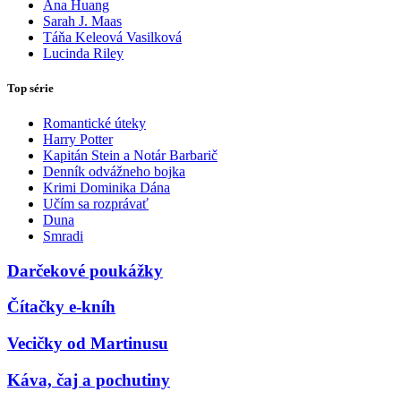
Ana Huang
Sarah J. Maas
Táňa Keleová Vasilková
Lucinda Riley
Top série
Romantické úteky
Harry Potter
Kapitán Stein a Notár Barbarič
Denník odvážneho bojka
Krimi Dominika Dána
Učím sa rozprávať
Duna
Smradi
Darčekové poukážky
Čítačky e-kníh
Vecičky od Martinusu
Káva, čaj a pochutiny