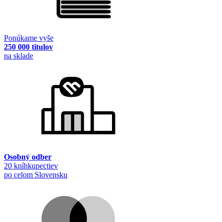
Ponúkame vyše
250 000 titulov
na sklade
Osobný odber
20 kníhkupectiev
po celom Slovensku