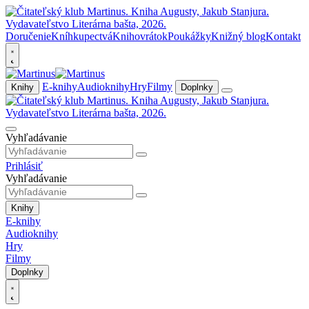
Doručenie
Kníhkupectvá
Knihovrátok
Poukážky
Knižný blog
Kontakt
E-knihy
Audioknihy
Hry
Filmy
Knihy
Doplnky
Vyhľadávanie
Prihlásiť
Vyhľadávanie
Knihy
E-knihy
Audioknihy
Hry
Filmy
Doplnky