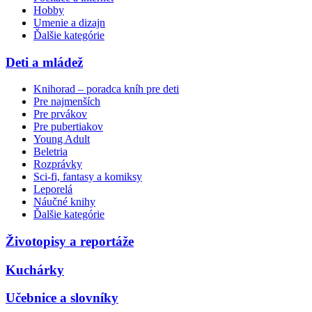
Hobby
Umenie a dizajn
Ďalšie kategórie
Deti a mládež
Knihorad – poradca kníh pre deti
Pre najmenších
Pre prvákov
Pre pubertiakov
Young Adult
Beletria
Rozprávky
Sci-fi, fantasy a komiksy
Leporelá
Náučné knihy
Ďalšie kategórie
Životopisy a reportáže
Kuchárky
Učebnice a slovníky