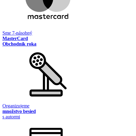
Sme 7-násobný
MasterCard
Obchodník roka
Organizujeme
množstvo besied
s autormi