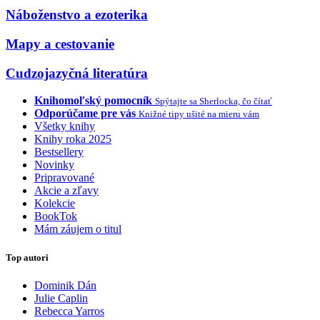
Náboženstvo a ezoterika
Mapy a cestovanie
Cudzojazyčná literatúra
Knihomoľský pomocník
Spýtajte sa Sherlocka, čo čítať
Odporúčame pre vás
Knižné tipy ušité na mieru vám
Všetky knihy
Knihy roka 2025
Bestsellery
Novinky
Pripravované
Akcie a zľavy
Kolekcie
BookTok
Mám záujem o titul
Top autori
Dominik Dán
Julie Caplin
Rebecca Yarros