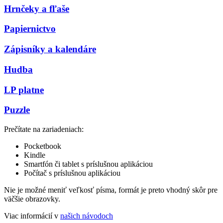
Hrnčeky a fľaše
Papiernictvo
Zápisníky a kalendáre
Hudba
LP platne
Puzzle
Prečítate na zariadeniach:
Pocketbook
Kindle
Smartfón či tablet s príslušnou aplikáciou
Počítač s príslušnou aplikáciou
Nie je možné meniť veľkosť písma, formát je preto vhodný skôr pre
väčšie obrazovky.
Viac informácií v
našich návodoch