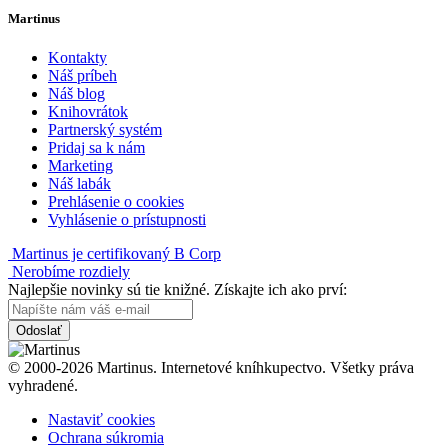
Martinus
Kontakty
Náš príbeh
Náš blog
Knihovrátok
Partnerský systém
Pridaj sa k nám
Marketing
Náš labák
Prehlásenie o cookies
Vyhlásenie o prístupnosti
Martinus je certifikovaný B Corp
Nerobíme rozdiely
Najlepšie novinky sú tie knižné. Získajte ich ako prví:
Odoslať
© 2000-2026 Martinus. Internetové kníhkupectvo. Všetky práva
vyhradené.
Nastaviť cookies
Ochrana súkromia