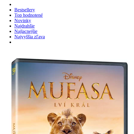
Bestsellery
Top hodnotené
Novinky
Najdrahšie
Najlacnejšie
Najvyššia zľava