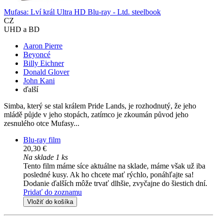
Mufasa: Lví král Ultra HD Blu-ray - Ltd. steelbook
CZ
UHD a BD
Aaron Pierre
Beyoncé
Billy Eichner
Donald Glover
John Kani
ďalší
Simba, který se stal králem Pride Lands, je rozhodnutý, že jeho
mládě půjde v jeho stopách, zatímco je zkoumán původ jeho
zesnulého otce Mufasy...
Blu-ray film
20,30 €
Na sklade 1 ks
Tento film máme síce aktuálne na sklade, máme však už iba
posledné kusy. Ak ho chcete mať rýchlo, ponáhľajte sa!
Dodanie ďalších môže trvať dlhšie, zvyčajne do šiestich dní.
Pridať do zoznamu
Vložiť do košíka