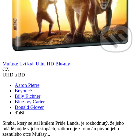
Mufasa: Lví král Ultra HD Blu-ray
CZ
UHD a BD
Aaron Pierre
Beyoncé
Billy Eichner
Blue Ivy Carter
Donald Glover
ďalší
Simba, který se stal králem Pride Lands, je rozhodnutý, že jeho
mládě půjde v jeho stopách, zatímco je zkoumán původ jeho
zesnulého otce Mufasy...