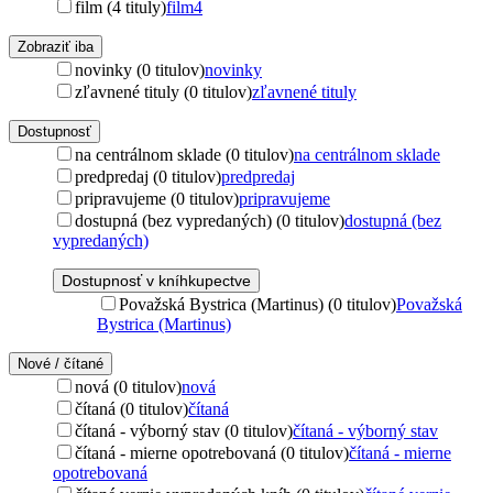
film (4 tituly)
film
4
Zobraziť iba
novinky (0 titulov)
novinky
zľavnené tituly (0 titulov)
zľavnené tituly
Dostupnosť
na centrálnom sklade (0 titulov)
na centrálnom sklade
predpredaj (0 titulov)
predpredaj
pripravujeme (0 titulov)
pripravujeme
dostupná (bez vypredaných) (0 titulov)
dostupná (bez
vypredaných)
Dostupnosť v kníhkupectve
Považská Bystrica (Martinus) (0 titulov)
Považská
Bystrica (Martinus)
Nové / čítané
nová (0 titulov)
nová
čítaná (0 titulov)
čítaná
čítaná - výborný stav (0 titulov)
čítaná - výborný stav
čítaná - mierne opotrebovaná (0 titulov)
čítaná - mierne
opotrebovaná