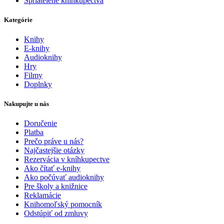
Spriatelené kníhkupectvá
Kategórie
Knihy
E-knihy
Audioknihy
Hry
Filmy
Doplnky
Nakupujte u nás
Doručenie
Platba
Prečo práve u nás?
Najčastejšie otázky
Rezervácia v kníhkupectve
Ako čítať e-knihy
Ako počúvať audioknihy
Pre školy a knižnice
Reklamácie
Knihomoľský pomocník
Odstúpiť od zmluvy