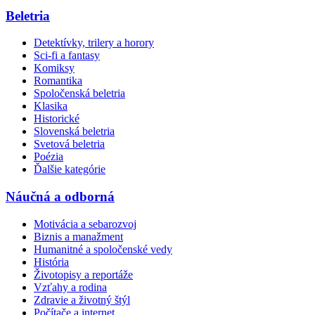
Beletria
Detektívky, trilery a horory
Sci-fi a fantasy
Komiksy
Romantika
Spoločenská beletria
Klasika
Historické
Slovenská beletria
Svetová beletria
Poézia
Ďalšie kategórie
Náučná a odborná
Motivácia a sebarozvoj
Biznis a manažment
Humanitné a spoločenské vedy
História
Životopisy a reportáže
Vzťahy a rodina
Zdravie a životný štýl
Počítače a internet