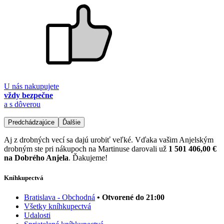
U nás nakupujete
vždy bezpečne
a s dôverou
Predchádzajúce
Ďalšie
Aj z drobných vecí sa dajú urobiť veľké. Vďaka vašim Anjelským
drobným ste pri nákupoch na Martinuse darovali už
1 501 406,00 €
na Dobrého Anjela
. Ďakujeme!
Kníhkupectvá
Bratislava - Obchodná
• Otvorené do 21:00
Všetky kníhkupectvá
Udalosti