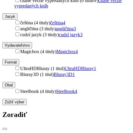
čítané verzie vypredaných kníh (0 titulov)
čítané verzie
vypredaných kníh
Jazyk
čeština (4 tituly)
čeština
4
angličtina (3 tituly)
angličtina
3
cudzí jazyk (3 tituly)
cudzí jazyk
3
Vydavateľstvo
Magicbox (4 tituly)
Magicbox
4
Formát
UltraHDBluray (1 titul)
UltraHDBluray
1
Bluray3D (1 titul)
Bluray3D
1
Obal
Steelbook (4 tituly)
Steelbook
4
Zúžiť výber
Zoradiť