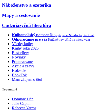
Náboženstvo a ezoterika
Mapy a cestovanie
Cudzojazyčná literatúra
Knihomoľský pomocník
Spýtajte sa Sherlocka, čo čítať
Odporúčame pre vás
Knižné tipy ušité na mieru vám
Všetky knihy
Knihy roka 2025
Bestsellery
Novinky
Pripravované
Akcie a zľavy
Kolekcie
BookTok
Mám záujem o titul
Top autori
Dominik Dán
Julie Caplin
Rebecca Yarros