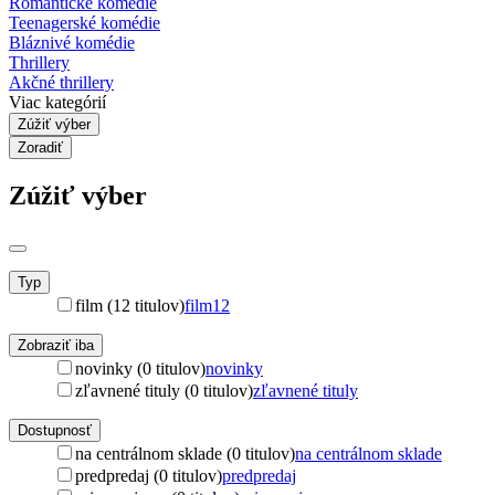
Romantické komédie
Teenagerské komédie
Bláznivé komédie
Thrillery
Akčné thrillery
Viac kategórií
Zúžiť výber
Zoradiť
Zúžiť výber
Typ
film (12 titulov)
film
12
Zobraziť iba
novinky (0 titulov)
novinky
zľavnené tituly (0 titulov)
zľavnené tituly
Dostupnosť
na centrálnom sklade (0 titulov)
na centrálnom sklade
predpredaj (0 titulov)
predpredaj