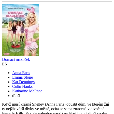
Domáci mazlíček
EN
Anna Faris
Emma Stone
Kat Dennings
Colin Hanks
Katharine McPhee
ďalší
Když musí krásná Shelley (Anna Faris) opustit dům, ve kterém žijí
ty nejžhavější dívky ve městě, ocitá se sama ztracená v divočině
Beverly Hills. Pak ale náhodou naráží na lítost budící dívčí spolek