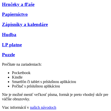
Hrnčeky a fľaše
Papiernictvo
Zápisníky a kalendáre
Hudba
LP platne
Puzzle
Prečítate na zariadeniach:
Pocketbook
Kindle
Smartfón či tablet s príslušnou aplikáciou
Počítač s príslušnou aplikáciou
Nie je možné meniť veľkosť písma, formát je preto vhodný skôr pre
väčšie obrazovky.
Viac informácií v
našich návodoch