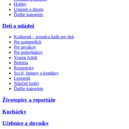
Hobby
Umenie a dizajn
Ďalšie kategórie
Deti a mládež
Knihorad – poradca kníh pre deti
Pre najmenších
Pre prvákov
Pre pubertiakov
Young Adult
Beletria
Rozprávky
Sci-fi, fantasy a komiksy
Leporelá
Náučné knihy
Ďalšie kategórie
Životopisy a reportáže
Kuchárky
Učebnice a slovníky