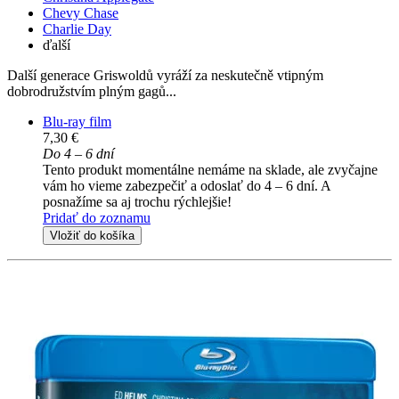
Chevy Chase
Charlie Day
ďalší
Další generace Griswoldů vyráží za neskutečně vtipným
dobrodružstvím plným gagů...
Blu-ray film
7,30 €
Do 4 – 6 dní
Tento produkt momentálne nemáme na sklade, ale zvyčajne
vám ho vieme zabezpečiť a odoslať do 4 – 6 dní. A
posnažíme sa aj trochu rýchlejšie!
Pridať do zoznamu
Vložiť do košíka