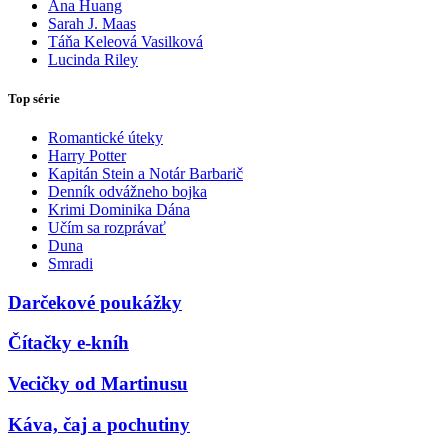
Ana Huang
Sarah J. Maas
Táňa Keleová Vasilková
Lucinda Riley
Top série
Romantické úteky
Harry Potter
Kapitán Stein a Notár Barbarič
Denník odvážneho bojka
Krimi Dominika Dána
Učím sa rozprávať
Duna
Smradi
Darčekové poukážky
Čítačky e-kníh
Vecičky od Martinusu
Káva, čaj a pochutiny