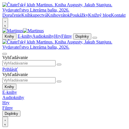
Doručenie
Kníhkupectvá
Knihovrátok
Poukážky
Knižný blog
Kontakt
E-knihy
Audioknihy
Hry
Filmy
Knihy
Doplnky
Vyhľadávanie
Prihlásiť
Vyhľadávanie
Knihy
E-knihy
Audioknihy
Hry
Filmy
Doplnky