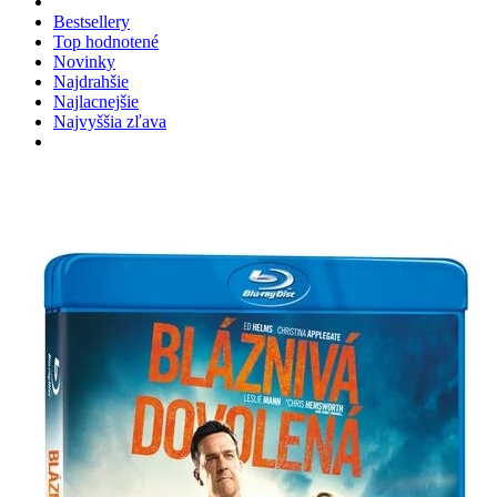
Bestsellery
Top hodnotené
Novinky
Najdrahšie
Najlacnejšie
Najvyššia zľava