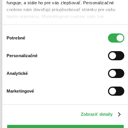
Vložiť do košíka
funguje, a stále ho pre vás zlepšovať. Personalizačné
cookies nám dovoľujú prispôsobovať stránku pre vašu
lepšiu orientáciu. Marketingové cookies nám zas
umožňujú zobrazenie relevantnej reklamy. Niektoré údaje
zdieľame aj s tretími stranami. Veľmi by nám pomohlo,
Výber
keby sme mohli používať všetky tieto cookies. Ďakujeme!
Potrebné
súhlasu
Personalizačné
Analytické
Marketingové
Zobraziť detaily