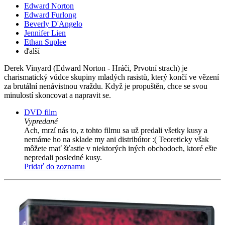
Edward Norton
Edward Furlong
Beverly D'Angelo
Jennifer Lien
Ethan Suplee
ďalší
Derek Vinyard (Edward Norton - Hráči, Prvotní strach) je
charismatický vůdce skupiny mladých rasistů, který končí ve vězení
za brutální nenávistnou vraždu. Když je propuštěn, chce se svou
minulostí skoncovat a napravit se.
DVD film
Vypredané
Ach, mrzí nás to, z tohto filmu sa už predali všetky kusy a
nemáme ho na sklade my ani distribútor :( Teoreticky však
môžete mať šťastie v niektorých iných obchodoch, ktoré ešte
nepredali posledné kusy.
Pridať do zoznamu