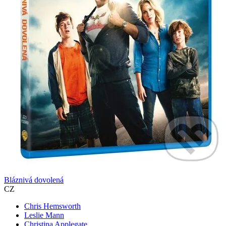
Bláznivá dovolená
CZ
Chris Hemsworth
Leslie Mann
Christina Applegate