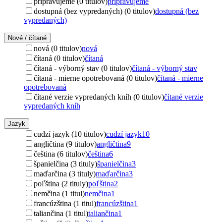
pripravujeme (0 titulov)
pripravujeme
dostupná (bez vypredaných) (0 titulov)
dostupná (bez
vypredaných)
Nové / čítané
nová (0 titulov)
nová
čítaná (0 titulov)
čítaná
čítaná - výborný stav (0 titulov)
čítaná - výborný stav
čítaná - mierne opotrebovaná (0 titulov)
čítaná - mierne
opotrebovaná
čítané verzie vypredaných kníh (0 titulov)
čítané verzie
vypredaných kníh
Jazyk
cudzí jazyk (10 titulov)
cudzí jazyk
10
angličtina (9 titulov)
angličtina
9
čeština (6 titulov)
čeština
6
španielčina (3 tituly)
španielčina
3
maďarčina (3 tituly)
maďarčina
3
poľština (2 tituly)
poľština
2
nemčina (1 titul)
nemčina
1
francúzština (1 titul)
francúzština
1
taliančina (1 titul)
taliančina
1