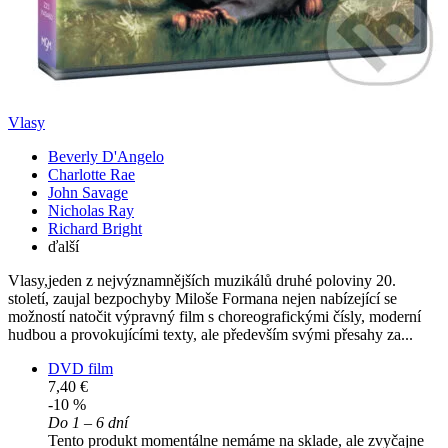
Vlasy
Beverly D'Angelo
Charlotte Rae
John Savage
Nicholas Ray
Richard Bright
ďalší
Vlasy,jeden z nejvýznamnějších muzikálů druhé poloviny 20.
století, zaujal bezpochyby Miloše Formana nejen nabízející se
možností natočit výpravný film s choreografickými čísly, moderní
hudbou a provokujícími texty, ale především svými přesahy za...
DVD film
7,40 €
-10 %
Do 1 – 6 dní
Tento produkt momentálne nemáme na sklade, ale zvyčajne