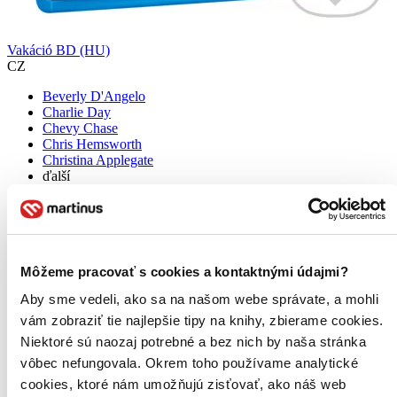
Vakáció BD (HU)
CZ
Beverly D'Angelo
Charlie Day
Chevy Chase
Chris Hemsworth
Christina Applegate
ďalší
Další generace Griswoldů vyráží za neskutečně vtipným
dobrodružstvím plným gagů. Dospělý Rusty Griswold (Ed Helms,
komediální série Pařba ve Vegas) jde ve stopách svého otce, když se
cestou domů rozhodne překvapit svou ženu Debbie...
Môžeme pracovať s cookies a kontaktnými údajmi?
Blu-ray film
Aby sme vedeli, ako sa na našom webe správate, a mohli
7,80 €
Do 4 – 6 dní
vám zobraziť tie najlepšie tipy na knihy, zbierame cookies.
Tento produkt momentálne nemáme na sklade, ale zvyčajne
Niektoré sú naozaj potrebné a bez nich by naša stránka
vám ho vieme zabezpečiť a odoslať do 4 – 6 dní. A
vôbec nefungovala. Okrem toho používame analytické
posnažíme sa aj trochu rýchlejšie!
Pridať do zoznamu
cookies, ktoré nám umožňujú zisťovať, ako náš web