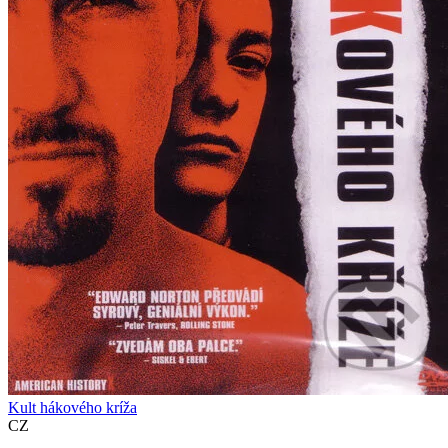
Kult hákového kríža
CZ