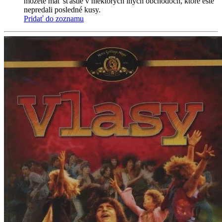
môžete mať šťastie v niektorých iných obchodoch, ktoré ešte
nepredali posledné kusy.
Pridať do zoznamu