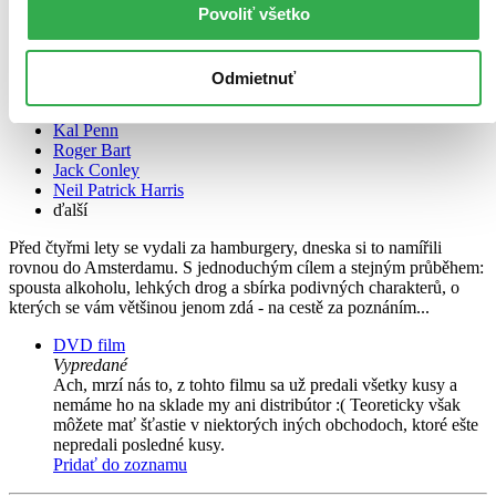
Povoliť všetko
Zahulíme, uvidíme 2
CZ
Odmietnuť
John Cho
Kal Penn
Roger Bart
Jack Conley
Neil Patrick Harris
ďalší
Před čtyřmi lety se vydali za hamburgery, dneska si to namířili
rovnou do Amsterdamu. S jednoduchým cílem a stejným průběhem:
spousta alkoholu, lehkých drog a sbírka podivných charakterů, o
kterých se vám většinou jenom zdá - na cestě za poznáním...
DVD film
Vypredané
Ach, mrzí nás to, z tohto filmu sa už predali všetky kusy a
nemáme ho na sklade my ani distribútor :( Teoreticky však
môžete mať šťastie v niektorých iných obchodoch, ktoré ešte
nepredali posledné kusy.
Pridať do zoznamu