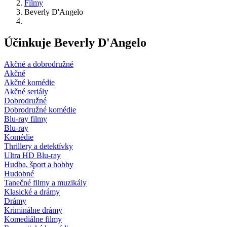
Filmy
Beverly D'Angelo
Účinkuje Beverly D'Angelo
Akčné a dobrodružné
Akčné
Akčné komédie
Akčné seriály
Dobrodružné
Dobrodružné komédie
Blu-ray filmy
Blu-ray
Komédie
Thrillery a detektívky
Ultra HD Blu-ray
Hudba, šport a hobby
Hudobné
Tanečné filmy a muzikály
Klasické a drámy
Drámy
Kriminálne drámy
Komediálne filmy