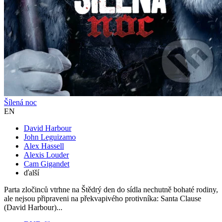
Šílená noc
EN
David Harbour
John Leguizamo
Alex Hassell
Alexis Louder
Cam Gigandet
ďalší
Parta zločinců vtrhne na Štědrý den do sídla nechutně bohaté rodiny,
ale nejsou připraveni na překvapivého protivníka: Santa Clause
(David Harbour)...