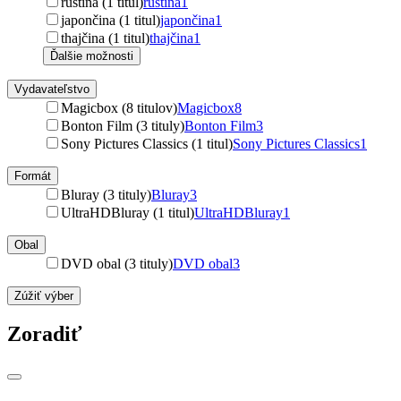
ruština (1 titul)
ruština
1
japončina (1 titul)
japončina
1
thajčina (1 titul)
thajčina
1
Ďalšie možnosti
Vydavateľstvo
Magicbox (8 titulov)
Magicbox
8
Bonton Film (3 tituly)
Bonton Film
3
Sony Pictures Classics (1 titul)
Sony Pictures Classics
1
Formát
Bluray (3 tituly)
Bluray
3
UltraHDBluray (1 titul)
UltraHDBluray
1
Obal
DVD obal (3 tituly)
DVD obal
3
Zúžiť výber
Zoradiť