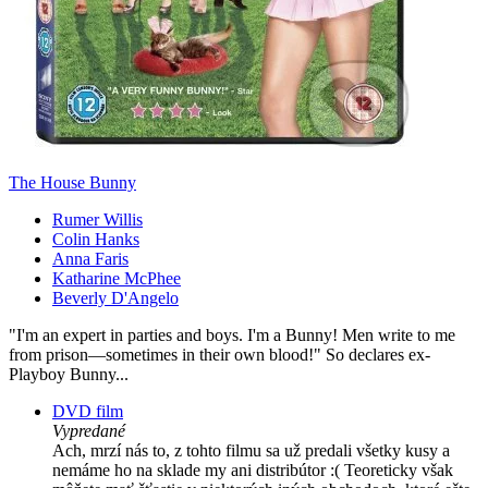
The House Bunny
Rumer Willis
Colin Hanks
Anna Faris
Katharine McPhee
Beverly D'Angelo
"I'm an expert in parties and boys. I'm a Bunny! Men write to me
from prison—sometimes in their own blood!" So declares ex-
Playboy Bunny...
DVD film
Vypredané
Ach, mrzí nás to, z tohto filmu sa už predali všetky kusy a
nemáme ho na sklade my ani distribútor :( Teoreticky však