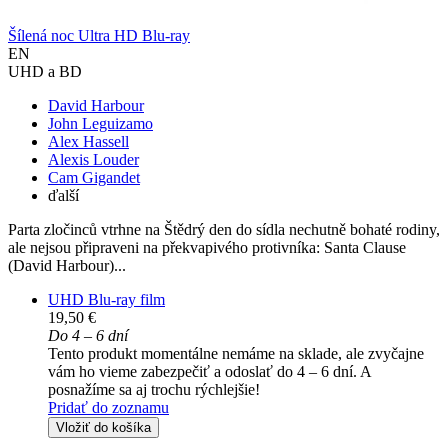
Šílená noc Ultra HD Blu-ray
EN
UHD a BD
David Harbour
John Leguizamo
Alex Hassell
Alexis Louder
Cam Gigandet
ďalší
Parta zločinců vtrhne na Štědrý den do sídla nechutně bohaté rodiny,
ale nejsou připraveni na překvapivého protivníka: Santa Clause
(David Harbour)...
UHD Blu-ray film
19,50 €
Do 4 – 6 dní
Tento produkt momentálne nemáme na sklade, ale zvyčajne
vám ho vieme zabezpečiť a odoslať do 4 – 6 dní. A
posnažíme sa aj trochu rýchlejšie!
Pridať do zoznamu
Vložiť do košíka