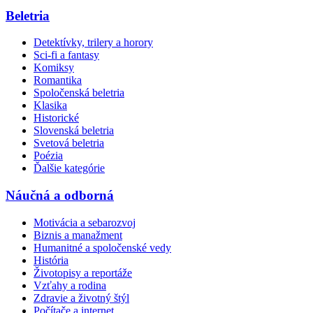
Beletria
Detektívky, trilery a horory
Sci-fi a fantasy
Komiksy
Romantika
Spoločenská beletria
Klasika
Historické
Slovenská beletria
Svetová beletria
Poézia
Ďalšie kategórie
Náučná a odborná
Motivácia a sebarozvoj
Biznis a manažment
Humanitné a spoločenské vedy
História
Životopisy a reportáže
Vzťahy a rodina
Zdravie a životný štýl
Počítače a internet