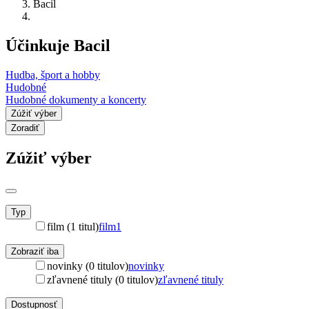
Bacil
Účinkuje Bacil
Hudba, šport a hobby
Hudobné
Hudobné dokumenty a koncerty
Zúžiť výber
Zoradiť
Zúžiť výber
Typ
film (1 titul)
film
1
Zobraziť iba
novinky (0 titulov)
novinky
zľavnené tituly (0 titulov)
zľavnené tituly
Dostupnosť