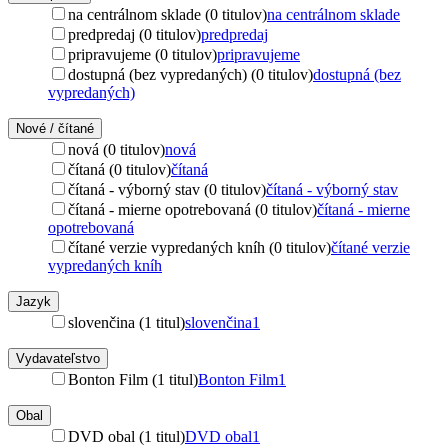
na centrálnom sklade (0 titulov)
na centrálnom sklade
predpredaj (0 titulov)
predpredaj
pripravujeme (0 titulov)
pripravujeme
dostupná (bez vypredaných) (0 titulov)
dostupná (bez
vypredaných)
Nové / čítané
nová (0 titulov)
nová
čítaná (0 titulov)
čítaná
čítaná - výborný stav (0 titulov)
čítaná - výborný stav
čítaná - mierne opotrebovaná (0 titulov)
čítaná - mierne
opotrebovaná
čítané verzie vypredaných kníh (0 titulov)
čítané verzie
vypredaných kníh
Jazyk
slovenčina (1 titul)
slovenčina
1
Vydavateľstvo
Bonton Film (1 titul)
Bonton Film
1
Obal
DVD obal (1 titul)
DVD obal
1