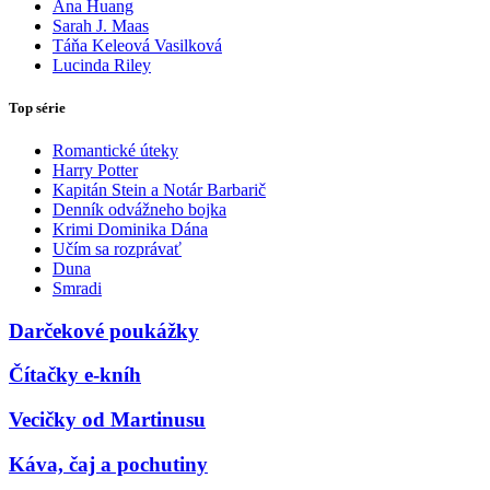
Ana Huang
Sarah J. Maas
Táňa Keleová Vasilková
Lucinda Riley
Top série
Romantické úteky
Harry Potter
Kapitán Stein a Notár Barbarič
Denník odvážneho bojka
Krimi Dominika Dána
Učím sa rozprávať
Duna
Smradi
Darčekové poukážky
Čítačky e-kníh
Vecičky od Martinusu
Káva, čaj a pochutiny