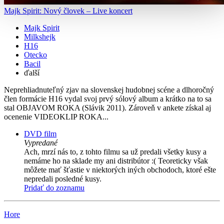
Majk Spirit: Nový človek – Live koncert
Majk Spirit
Milkshejk
H16
Otecko
Bacil
ďalší
Neprehliadnuteľný zjav na slovenskej hudobnej scéne a dlhoročný
člen formácie H16 vydal svoj prvý sólový album a krátko na to sa
stal OBJAVOM ROKA (Slávik 2011). Zároveň v ankete získal aj
ocenenie VIDEOKLIP ROKA...
DVD film
Vypredané
Ach, mrzí nás to, z tohto filmu sa už predali všetky kusy a
nemáme ho na sklade my ani distribútor :( Teoreticky však
môžete mať šťastie v niektorých iných obchodoch, ktoré ešte
nepredali posledné kusy.
Pridať do zoznamu
Hore