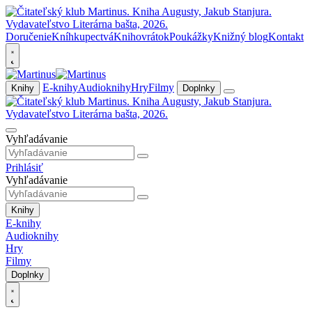
Doručenie
Kníhkupectvá
Knihovrátok
Poukážky
Knižný blog
Kontakt
E-knihy
Audioknihy
Hry
Filmy
Knihy
Doplnky
Vyhľadávanie
Prihlásiť
Vyhľadávanie
Knihy
E-knihy
Audioknihy
Hry
Filmy
Doplnky