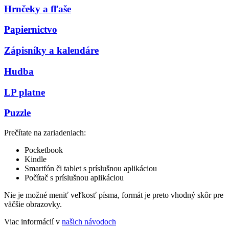
Hrnčeky a fľaše
Papiernictvo
Zápisníky a kalendáre
Hudba
LP platne
Puzzle
Prečítate na zariadeniach:
Pocketbook
Kindle
Smartfón či tablet s príslušnou aplikáciou
Počítač s príslušnou aplikáciou
Nie je možné meniť veľkosť písma, formát je preto vhodný skôr pre
väčšie obrazovky.
Viac informácií v
našich návodoch