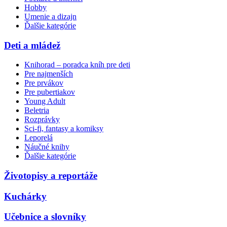
Hobby
Umenie a dizajn
Ďalšie kategórie
Deti a mládež
Knihorad – poradca kníh pre deti
Pre najmenších
Pre prvákov
Pre pubertiakov
Young Adult
Beletria
Rozprávky
Sci-fi, fantasy a komiksy
Leporelá
Náučné knihy
Ďalšie kategórie
Životopisy a reportáže
Kuchárky
Učebnice a slovníky