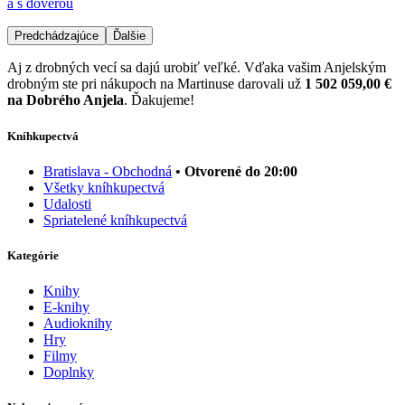
a s dôverou
Predchádzajúce
Ďalšie
Aj z drobných vecí sa dajú urobiť veľké. Vďaka vašim Anjelským
drobným ste pri nákupoch na Martinuse darovali už
1 502 059,00 €
na Dobrého Anjela
. Ďakujeme!
Kníhkupectvá
Bratislava - Obchodná
• Otvorené do 20:00
Všetky kníhkupectvá
Udalosti
Spriatelené kníhkupectvá
Kategórie
Knihy
E-knihy
Audioknihy
Hry
Filmy
Doplnky