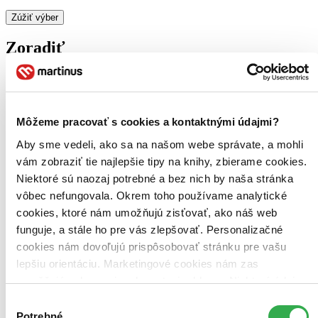
Zúžiť výber
Zoradiť
Bestsellery
Môžeme pracovať s cookies a kontaktnými údajmi?
Top hodnotené
Novinky
Aby sme vedeli, ako sa na našom webe správate, a mohli
Najdrahšie
vám zobraziť tie najlepšie tipy na knihy, zbierame cookies.
Najlacnejšie
Niektoré sú naozaj potrebné a bez nich by naša stránka
Najvyššia zľava
vôbec nefungovala. Okrem toho používame analytické
cookies, ktoré nám umožňujú zisťovať, ako náš web
funguje, a stále ho pre vás zlepšovať. Personalizačné
cookies nám dovoľujú prispôsobovať stránku pre vašu
lepšiu orientáciu. Marketingové cookies nám zas
umožňujú zobrazenie relevantnej reklamy. Niektoré údaje
zdieľame aj s tretími stranami. Veľmi by nám pomohlo,
Výber
keby sme mohli používať všetky tieto cookies. Ďakujeme!
Potrebné