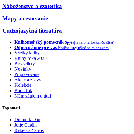
Náboženstvo a ezoterika
Mapy a cestovanie
Cudzojazyčná literatúra
Knihomoľský pomocník
Spýtajte sa Sherlocka, čo čítať
Odporúčame pre vás
Knižné tipy ušité na mieru vám
Všetky knihy
Knihy roka 2025
Bestsellery
Novinky
Pripravované
Akcie a zľavy
Kolekcie
BookTok
Mám záujem o titul
Top autori
Dominik Dán
Julie Caplin
Rebecca Yarros