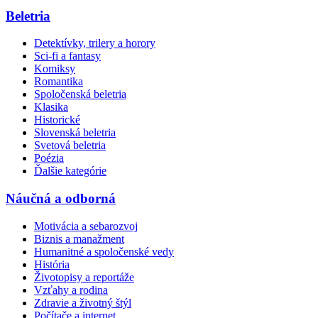
Beletria
Detektívky, trilery a horory
Sci-fi a fantasy
Komiksy
Romantika
Spoločenská beletria
Klasika
Historické
Slovenská beletria
Svetová beletria
Poézia
Ďalšie kategórie
Náučná a odborná
Motivácia a sebarozvoj
Biznis a manažment
Humanitné a spoločenské vedy
História
Životopisy a reportáže
Vzťahy a rodina
Zdravie a životný štýl
Počítače a internet