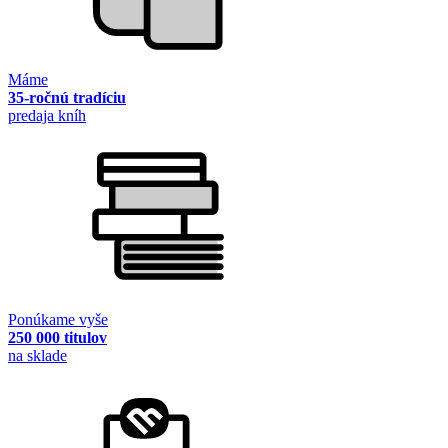
Máme
35-ročnú tradíciu
predaja kníh
Ponúkame vyše
250 000 titulov
na sklade