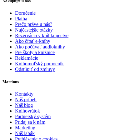
Nakupujte u nás
Doručenie
Platba
Prečo práve u nás?
Najčastejšie otázky
Rezervácia v kníhkupectve
Ako čítať e-knihy
Ako počúvať audioknihy
Pre školy a knižnice
Reklamácie
Knihomoľský pomocník
Odstúpiť od zmluvy
Martinus
Kontakty
Náš príbeh
Náš blog
Knihovrátok
Partnerský systém
Pridaj sa k nám
Marketing
Náš labák
Prehlásenie o cookies