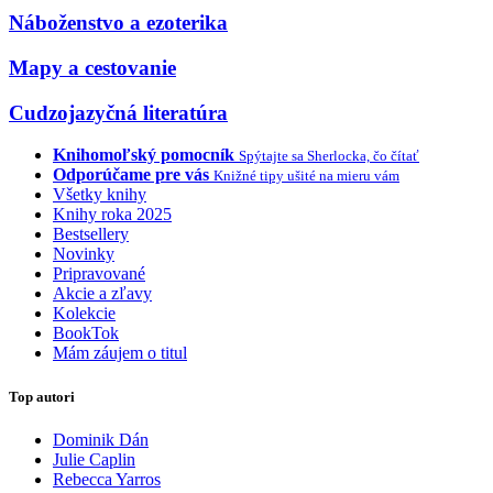
Náboženstvo a ezoterika
Mapy a cestovanie
Cudzojazyčná literatúra
Knihomoľský pomocník
Spýtajte sa Sherlocka, čo čítať
Odporúčame pre vás
Knižné tipy ušité na mieru vám
Všetky knihy
Knihy roka 2025
Bestsellery
Novinky
Pripravované
Akcie a zľavy
Kolekcie
BookTok
Mám záujem o titul
Top autori
Dominik Dán
Julie Caplin
Rebecca Yarros