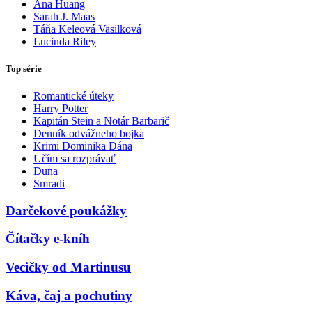
Ana Huang
Sarah J. Maas
Táňa Keleová Vasilková
Lucinda Riley
Top série
Romantické úteky
Harry Potter
Kapitán Stein a Notár Barbarič
Denník odvážneho bojka
Krimi Dominika Dána
Učím sa rozprávať
Duna
Smradi
Darčekové poukážky
Čítačky e-kníh
Vecičky od Martinusu
Káva, čaj a pochutiny