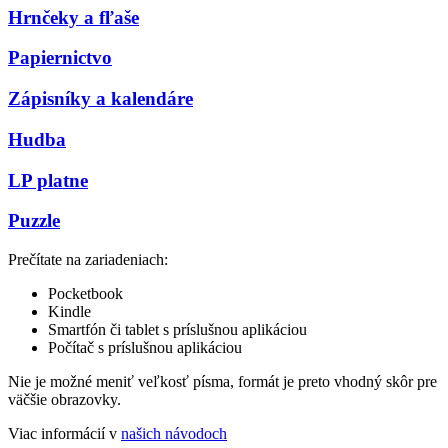
Hrnčeky a fľaše
Papiernictvo
Zápisníky a kalendáre
Hudba
LP platne
Puzzle
Prečítate na zariadeniach:
Pocketbook
Kindle
Smartfón či tablet s príslušnou aplikáciou
Počítač s príslušnou aplikáciou
Nie je možné meniť veľkosť písma, formát je preto vhodný skôr pre
väčšie obrazovky.
Viac informácií v
našich návodoch