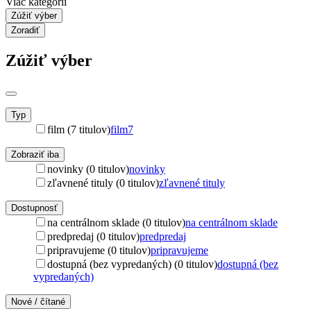
Viac kategórií
Zúžiť výber
Zoradiť
Zúžiť výber
Typ
film (7 titulov)
film
7
Zobraziť iba
novinky (0 titulov)
novinky
zľavnené tituly (0 titulov)
zľavnené tituly
Dostupnosť
na centrálnom sklade (0 titulov)
na centrálnom sklade
predpredaj (0 titulov)
predpredaj
pripravujeme (0 titulov)
pripravujeme
dostupná (bez vypredaných) (0 titulov)
dostupná (bez
vypredaných)
Nové / čítané