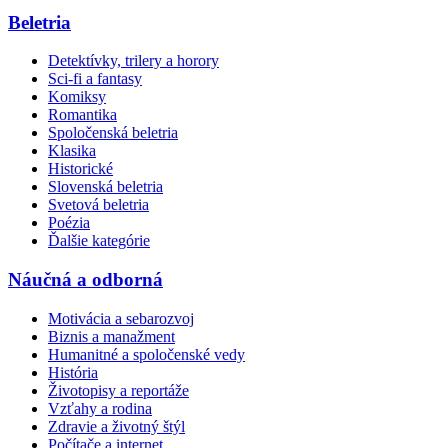
Beletria
Detektívky, trilery a horory
Sci-fi a fantasy
Komiksy
Romantika
Spoločenská beletria
Klasika
Historické
Slovenská beletria
Svetová beletria
Poézia
Ďalšie kategórie
Náučná a odborná
Motivácia a sebarozvoj
Biznis a manažment
Humanitné a spoločenské vedy
História
Životopisy a reportáže
Vzťahy a rodina
Zdravie a životný štýl
Počítače a internet