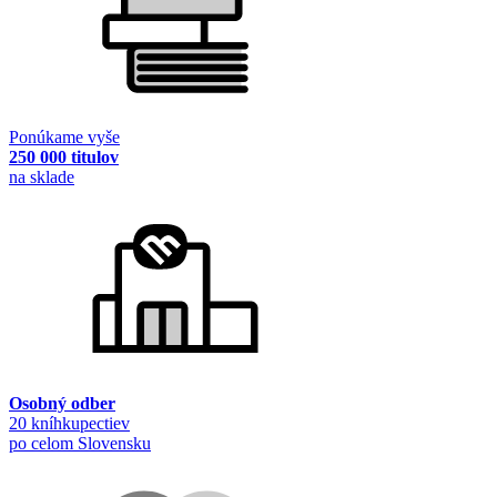
Ponúkame vyše
250 000 titulov
na sklade
Osobný odber
20 kníhkupectiev
po celom Slovensku