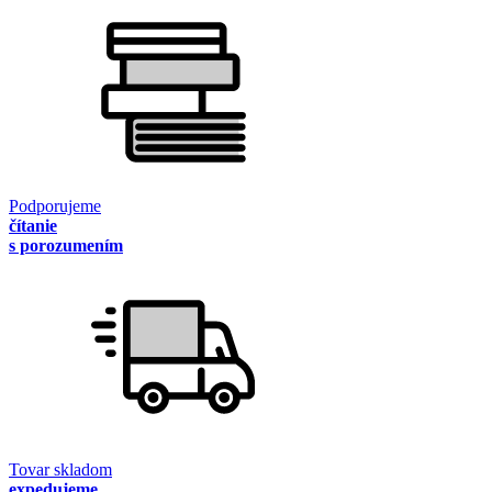
Podporujeme
čítanie
s porozumením
Tovar skladom
expedujeme