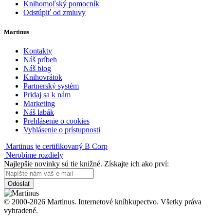
Knihomoľský pomocník
Odstúpiť od zmluvy
Martinus
Kontakty
Náš príbeh
Náš blog
Knihovrátok
Partnerský systém
Pridaj sa k nám
Marketing
Náš labák
Prehlásenie o cookies
Vyhlásenie o prístupnosti
Martinus je certifikovaný B Corp
Nerobíme rozdiely
Najlepšie novinky sú tie knižné. Získajte ich ako prví:
Odoslať
© 2000-2026 Martinus. Internetové kníhkupectvo. Všetky práva
vyhradené.