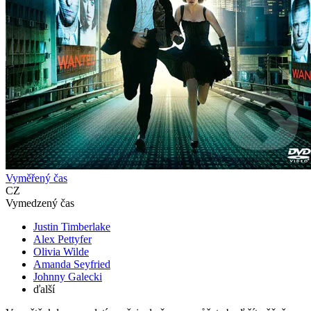
Vyměřený čas
CZ
Vymedzený čas
Justin Timberlake
Alex Pettyfer
Olivia Wilde
Amanda Seyfried
Johnny Galecki
ďalší