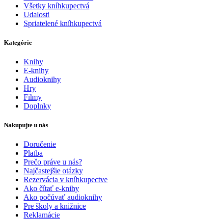
Všetky kníhkupectvá
Udalosti
Spriatelené kníhkupectvá
Kategórie
Knihy
E-knihy
Audioknihy
Hry
Filmy
Doplnky
Nakupujte u nás
Doručenie
Platba
Prečo práve u nás?
Najčastejšie otázky
Rezervácia v kníhkupectve
Ako čítať e-knihy
Ako počúvať audioknihy
Pre školy a knižnice
Reklamácie