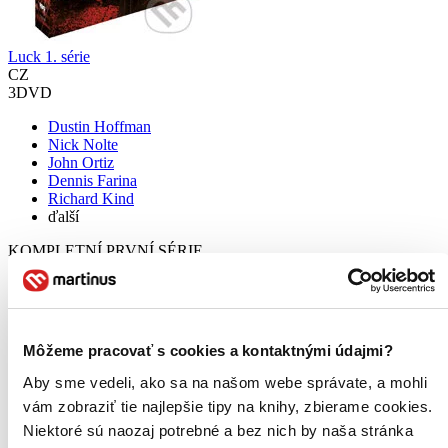
Luck 1. série
CZ
3DVD
Dustin Hoffman
Nick Nolte
John Ortiz
Dennis Farina
Richard Kind
ďalší
KOMPLETNÍ PRVNÍ SÉRIE...
DVD film
7,40 €
Do 4 – 6 dní
Tento produkt momentálne nemáme na sklade, ale zvyčajne
Môžeme pracovať s cookies a kontaktnými údajmi?
vám ho vieme zabezpečiť a odoslať do 4 – 6 dní. A
posnažíme sa aj trochu rýchlejšie!
Aby sme vedeli, ako sa na našom webe správate, a mohli
Pridať do zoznamu
vám zobraziť tie najlepšie tipy na knihy, zbierame cookies.
Vložiť do košíka
Niektoré sú naozaj potrebné a bez nich by naša stránka