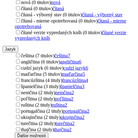
nová (0 titulov)
nová
čítaná (0 titulov)
čítaná
čítaná - výborný stav (0 titulov)
čítaná - výborný stav
čítaná - mierne opotrebovaná (0 titulov)
čítaná - mierne
opotrebovaná
čítané verzie vypredaných kníh (0 titulov)
čítané verzie
vypredaných kníh
Jazyk
čeština (7 titulov)
čeština
7
angličtina (6 titulov)
angličtina
6
cudzí jazyk (6 titulov)
cudzí jazyk
6
maďarčina (5 titulov)
maďarčina
5
francúzština (4 tituly)
francúzština
4
španielčina (3 tituly)
španielčina
3
nemčina (2 tituly)
nemčina
2
poľština (2 tituly)
poľština
2
ruština (2 tituly)
ruština
2
portugalčina (2 tituly)
portugalčina
2
ukrajinčina (2 tituly)
ukrajinčina
2
turečtina (2 tituly)
turečtina
2
thajčina (2 tituly)
thajčina
2
Ďalšie možnosti