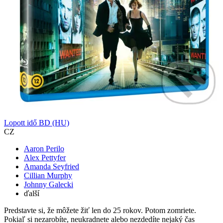
Lopott idő BD (HU)
CZ
Aaron Perilo
Alex Pettyfer
Amanda Seyfried
Cillian Murphy
Johnny Galecki
ďalší
Predstavte si, že môžete žiť len do 25 rokov. Potom zomriete.
Pokiaľ si nezarobíte, neukradnete alebo nezdedíte nejaký čas