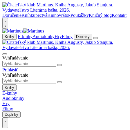
Doručenie
Kníhkupectvá
Knihovrátok
Poukážky
Knižný blog
Kontakt
E-knihy
Audioknihy
Hry
Filmy
Knihy
Doplnky
Vyhľadávanie
Prihlásiť
Vyhľadávanie
Knihy
E-knihy
Audioknihy
Hry
Filmy
Doplnky