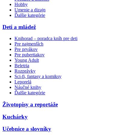
Hobby
Umenie a dizajn
Ďalšie kategórie
Deti a mládež
Knihorad – poradca kníh pre deti
Pre najmenších
Pre prvákov
Pre pubertiakov
Young Adult
Beletria
Rozprávky
Sci-fi, fantasy a komiksy
Leporelá
Náučné knihy
Ďalšie kategórie
Životopisy a reportáže
Kuchárky
Učebnice a slovníky