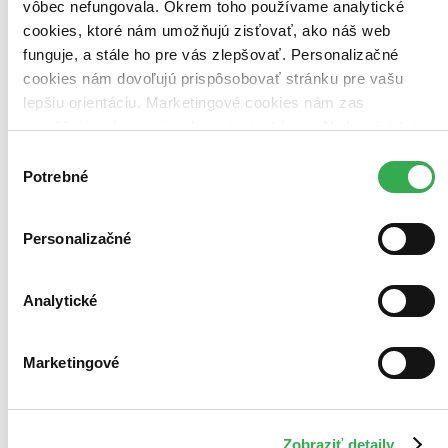
vôbec nefungovala. Okrem toho používame analytické
cookies, ktoré nám umožňujú zisťovať, ako náš web
funguje, a stále ho pre vás zlepšovať. Personalizačné
cookies nám dovoľujú prispôsobovať stránku pre vašu
lepšiu orientáciu. Marketingové cookies nám zas
umožňujú zobrazenie relevantnej reklamy. Niektoré údaje
zdieľame aj s tretími stranami. Veľmi by nám pomohlo,
Výber
keby sme mohli používať všetky tieto cookies. Ďakujeme!
Potrebné
súhlasu
Personalizačné
Analytické
Marketingové
Zobraziť detaily