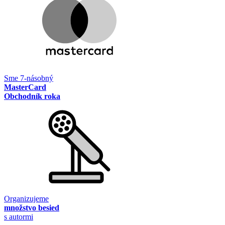
Sme 7-násobný
MasterCard
Obchodník roka
Organizujeme
množstvo besied
s autormi