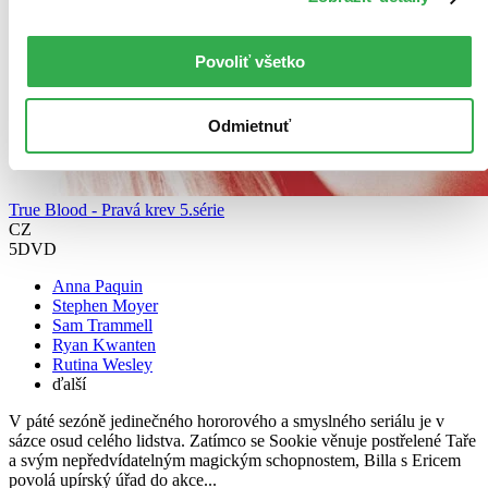
Povoliť všetko
Odmietnuť
True Blood - Pravá krev 5.série
CZ
5DVD
Anna Paquin
Stephen Moyer
Sam Trammell
Ryan Kwanten
Rutina Wesley
ďalší
V páté sezóně jedinečného hororového a smyslného seriálu je v
sázce osud celého lidstva. Zatímco se Sookie věnuje postřelené Taře
a svým nepředvídatelným magickým schopnostem, Billa s Ericem
povolá upírský úřad do akce...