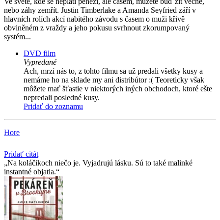
Ve světě, kde se neplatí penězi, ale časem, můžete buď žít věčně,
nebo záhy zemřít. Justin Timberlake a Amanda Seyfried září v
hlavních rolích akcí nabitého závodu s časem o muži křivě
obviněném z vraždy a jeho pokusu svrhnout zkorumpovaný
systém...
DVD film
Vypredané
Ach, mrzí nás to, z tohto filmu sa už predali všetky kusy a
nemáme ho na sklade my ani distribútor :( Teoreticky však
môžete mať šťastie v niektorých iných obchodoch, ktoré ešte
nepredali posledné kusy.
Pridať do zoznamu
Hore
Pridať citát
Na koláčikoch niečo je. Vyjadrujú lásku. Sú to také malinké
instantné objatia.