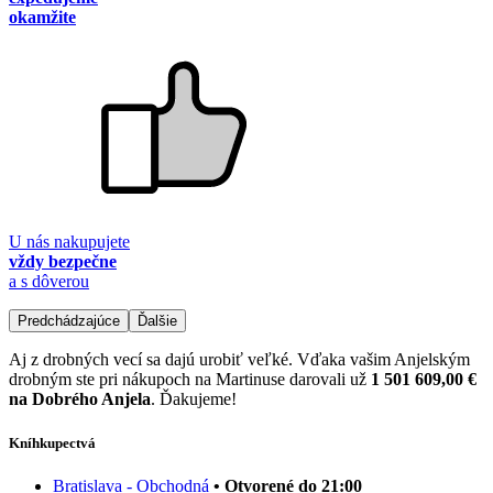
okamžite
U nás nakupujete
vždy bezpečne
a s dôverou
Predchádzajúce
Ďalšie
Aj z drobných vecí sa dajú urobiť veľké. Vďaka vašim Anjelským
drobným ste pri nákupoch na Martinuse darovali už
1 501 609,00 €
na Dobrého Anjela
. Ďakujeme!
Kníhkupectvá
Bratislava - Obchodná
• Otvorené do 21:00