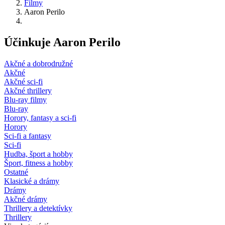
Filmy
Aaron Perilo
Účinkuje Aaron Perilo
Akčné a dobrodružné
Akčné
Akčné sci-fi
Akčné thrillery
Blu-ray filmy
Blu-ray
Horory, fantasy a sci-fi
Horory
Sci-fi a fantasy
Sci-fi
Hudba, šport a hobby
Šport, fitness a hobby
Ostatné
Klasické a drámy
Drámy
Akčné drámy
Thrillery a detektívky
Thrillery