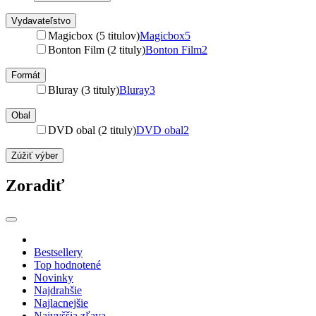
Vydavateľstvo
Magicbox (5 titulov)
Magicbox
5
Bonton Film (2 tituly)
Bonton Film
2
Formát
Bluray (3 tituly)
Bluray
3
Obal
DVD obal (2 tituly)
DVD obal
2
Zúžiť výber
Zoradiť
Bestsellery
Top hodnotené
Novinky
Najdrahšie
Najlacnejšie
Najvyššia zľava