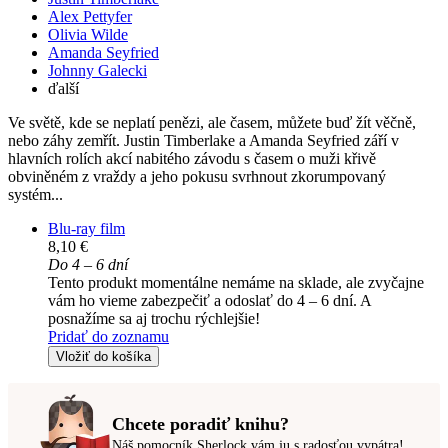
Alex Pettyfer
Olivia Wilde
Amanda Seyfried
Johnny Galecki
ďalší
Ve světě, kde se neplatí penězi, ale časem, můžete buď žít věčně,
nebo záhy zemřít. Justin Timberlake a Amanda Seyfried září v
hlavních rolích akcí nabitého závodu s časem o muži křivě
obviněném z vraždy a jeho pokusu svrhnout zkorumpovaný
systém...
Blu-ray film
8,10 €
Do 4 – 6 dní
Tento produkt momentálne nemáme na sklade, ale zvyčajne
vám ho vieme zabezpečiť a odoslať do 4 – 6 dní. A
posnažíme sa aj trochu rýchlejšie!
Pridať do zoznamu
Vložiť do košíka
Chcete poradiť knihu?
Náš pomocník Sherlock vám ju s radosťou vypátra!