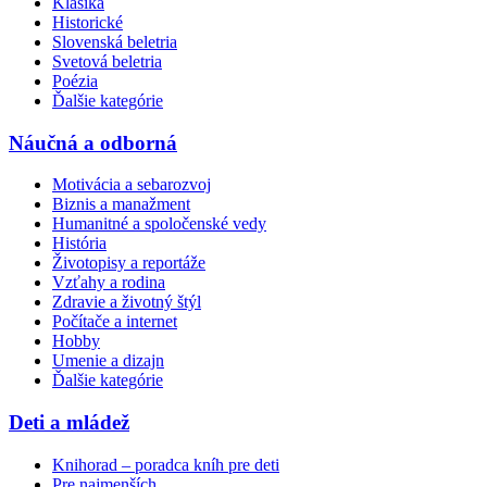
Klasika
Historické
Slovenská beletria
Svetová beletria
Poézia
Ďalšie kategórie
Náučná a odborná
Motivácia a sebarozvoj
Biznis a manažment
Humanitné a spoločenské vedy
História
Životopisy a reportáže
Vzťahy a rodina
Zdravie a životný štýl
Počítače a internet
Hobby
Umenie a dizajn
Ďalšie kategórie
Deti a mládež
Knihorad – poradca kníh pre deti
Pre najmenších