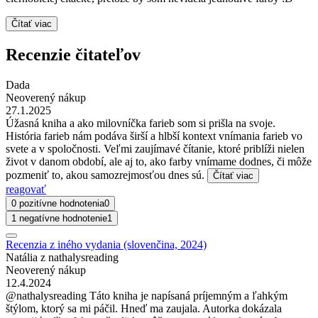
Čítať viac
Recenzie čitateľov
Dada
Neoverený nákup
27.1.2025
Úžasná kniha a ako milovníčka farieb som si prišla na svoje.
História farieb nám podáva širší a hlbší kontext vnímania farieb vo
svete a v spoločnosti. Veľmi zaujímavé čítanie, ktoré priblíži nielen
život v danom období, ale aj to, ako farby vnímame dodnes, či môže
pozmeniť to, akou samozrejmosťou dnes sú.
Čítať viac
reagovať
0 pozitívne hodnotenia
0
1 negatívne hodnotenie
1
Recenzia z iného vydania (slovenčina, 2024)
Natália z nathalysreading
Neoverený nákup
12.4.2024
@nathalysreading Táto kniha je napísaná príjemným a ľahkým
štýlom, ktorý sa mi páčil. Hneď ma zaujala. Autorka dokázala