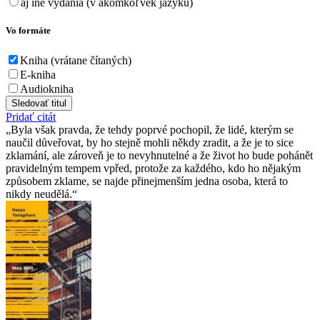
aj iné vydania (v akomkoľvek jazyku)
Vo formáte
Kniha (vrátane čítaných)
E-kniha
Audiokniha
Sledovať titul
Pridať citát
Byla však pravda, že tehdy poprvé pochopil, že lidé, kterým se
naučil důveřovat, by ho stejně mohli někdy zradit, a že je to sice
zklamání, ale zároveň je to nevyhnutelné a že život ho bude pohánět
pravidelným tempem vpřed, protože za každého, kdo ho nějakým
způsobem zklame, se najde přinejmenším jedna osoba, která to
nikdy neudělá.