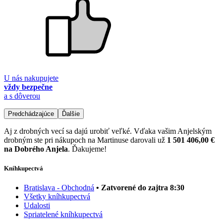
U nás nakupujete
vždy bezpečne
a s dôverou
Predchádzajúce
Ďalšie
Aj z drobných vecí sa dajú urobiť veľké. Vďaka vašim Anjelským
drobným ste pri nákupoch na Martinuse darovali už
1 501 406,00 €
na Dobrého Anjela
. Ďakujeme!
Kníhkupectvá
Bratislava - Obchodná
• Zatvorené do zajtra 8:30
Všetky kníhkupectvá
Udalosti
Spriatelené kníhkupectvá