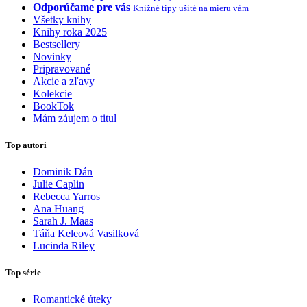
Odporúčame pre vás
Knižné tipy ušité na mieru vám
Všetky knihy
Knihy roka 2025
Bestsellery
Novinky
Pripravované
Akcie a zľavy
Kolekcie
BookTok
Mám záujem o titul
Top autori
Dominik Dán
Julie Caplin
Rebecca Yarros
Ana Huang
Sarah J. Maas
Táňa Keleová Vasilková
Lucinda Riley
Top série
Romantické úteky