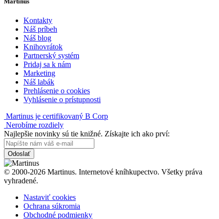
Martinus
Kontakty
Náš príbeh
Náš blog
Knihovrátok
Partnerský systém
Pridaj sa k nám
Marketing
Náš labák
Prehlásenie o cookies
Vyhlásenie o prístupnosti
Martinus je certifikovaný B Corp
Nerobíme rozdiely
Najlepšie novinky sú tie knižné. Získajte ich ako prví:
Odoslať
© 2000-2026 Martinus. Internetové kníhkupectvo. Všetky práva
vyhradené.
Nastaviť cookies
Ochrana súkromia
Obchodné podmienky