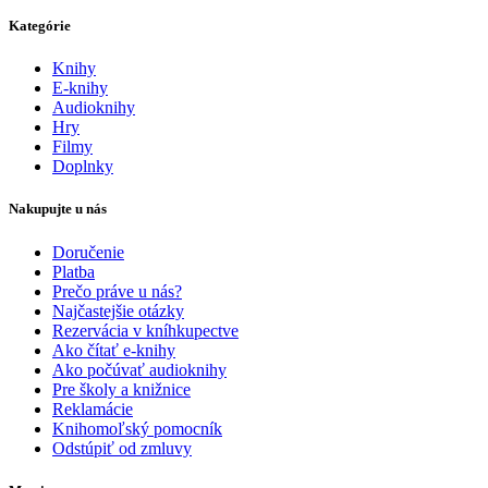
Kategórie
Knihy
E-knihy
Audioknihy
Hry
Filmy
Doplnky
Nakupujte u nás
Doručenie
Platba
Prečo práve u nás?
Najčastejšie otázky
Rezervácia v kníhkupectve
Ako čítať e-knihy
Ako počúvať audioknihy
Pre školy a knižnice
Reklamácie
Knihomoľský pomocník
Odstúpiť od zmluvy