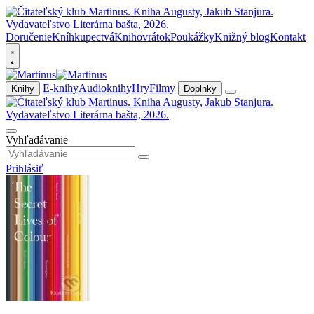
Doručenie
Kníhkupectvá
Knihovrátok
Poukážky
Knižný blog
Kontakt
E-knihy
Audioknihy
Hry
Filmy
Knihy
Doplnky
Vyhľadávanie
Prihlásiť