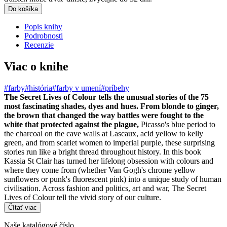
Do košíka
Popis knihy
Podrobnosti
Recenzie
Viac o knihe
#farby
#história
#farby v umení
#príbehy
The Secret Lives of Colour tells the unusual stories of the 75
most fascinating shades, dyes and hues. From blonde to ginger,
the brown that changed the way battles were fought to the
white that protected against the plague,
Picasso's blue period to
the charcoal on the cave walls at Lascaux, acid yellow to kelly
green, and from scarlet women to imperial purple, these surprising
stories run like a bright thread throughout history. In this book
Kassia St Clair has turned her lifelong obsession with colours and
where they come from (whether Van Gogh's chrome yellow
sunflowers or punk's fluorescent pink) into a unique study of human
civilisation. Across fashion and politics, art and war, The Secret
Lives of Colour tell the vivid story of our culture.
Čítať viac
Naše katalógové číslo