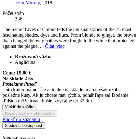
John Murray
, 2018
Počet strán
336
The Secret Lives of Colour tells the unusual stories of the 75 most
fascinating shades, dyes and hues. From blonde to ginger, the brown
that changed the way battles were fought to the white that protected
against the plague, ...
Čítať viac
Brožovaná väzba
Angličtina
Cena:
19,80 €
Na sklade 2 ks
Posielame ihneď
Túto knihu máme síce aktuálne na sklade, máme však už iba
posledné kusy. Ak ju chcete mať rýchlo, ponáhľajte sa! Dodanie
ďalších môže trvať dlhšie, zvyčajne do 32 dní.
Vložiť do košíka
Rezervovať v kníhkupectve
Pridať do zoznamu
Sledovať dostupnosť
Ďalšie knižné vydania