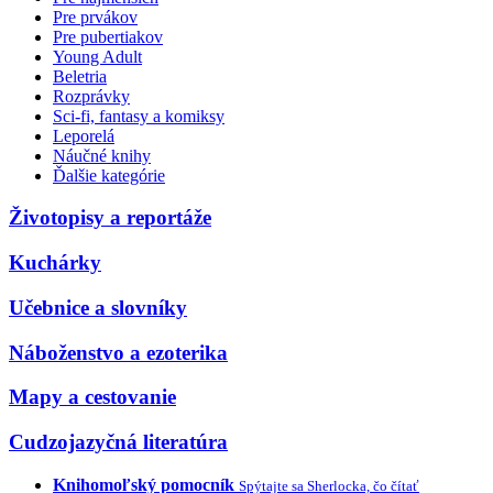
Pre prvákov
Pre pubertiakov
Young Adult
Beletria
Rozprávky
Sci-fi, fantasy a komiksy
Leporelá
Náučné knihy
Ďalšie kategórie
Životopisy a reportáže
Kuchárky
Učebnice a slovníky
Náboženstvo a ezoterika
Mapy a cestovanie
Cudzojazyčná literatúra
Knihomoľský pomocník
Spýtajte sa Sherlocka, čo čítať