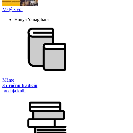
Malý život
Hanya Yanagihara
Máme
35-ročnú tradíciu
predaja kníh