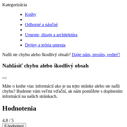
Kategorizácia
Knihy
Odborné a náučné
Umenie, dizajn a architektúra
Dejiny a teória umenia
Našli ste chybu alebo škodlivý obsah?
Dajte nám, prosím, vedieť!
Nahlásiť chybu alebo škodlivý obsah
Máte o knihe viac informácií ako je na tejto stránke alebo ste našli
chybu? Budeme vám veľmi vďační, ak nám pomôžete s doplnením
informácií na našich stránkach.
Hodnotenia
4,8
/ 5
6 hodnotení