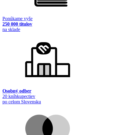
Ponúkame vyše
250 000 titulov
na sklade
Osobný odber
20 kníhkupectiev
po celom Slovensku