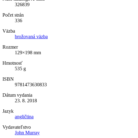
326839
Počet strán
336
Väzba
brožovaná väzba
Rozmer
129×198 mm
Hmotnosť
535 g
ISBN
9781473630833
Dátum vydania
23. 8. 2018
Jazyk
angličtina
Vydavateľstvo
John Murray