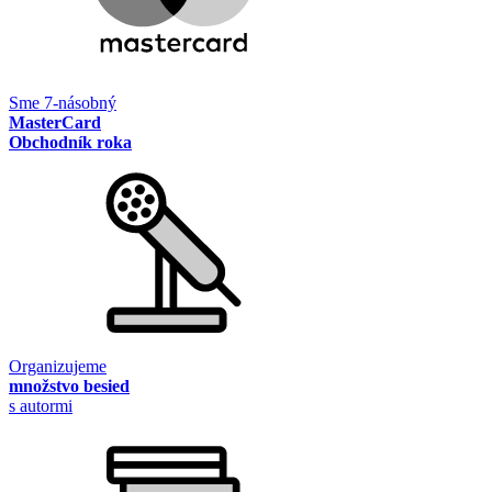
Sme 7-násobný
MasterCard
Obchodník roka
Organizujeme
množstvo besied
s autormi