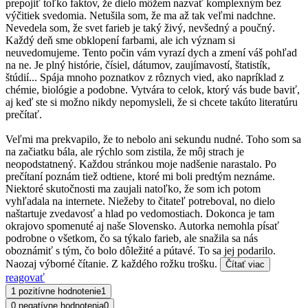
prepojiť toľko faktov, že dielo môžem nazvať komplexným bez
výčitiek svedomia. Netušila som, že ma až tak veľmi nadchne.
Nevedela som, že svet farieb je taký živý, nevšedný a poučný.
Každý deň sme obklopení farbami, ale ich význam si
neuvedomujeme. Tento počin vám vyrazí dych a zmení váš pohľad
na ne. Je plný histórie, čísiel, dátumov, zaujímavostí, štatistík,
štúdií... Spája mnoho poznatkov z rôznych vied, ako napríklad z
chémie, biológie a podobne. Vytvára to celok, ktorý vás bude baviť,
aj keď ste si možno nikdy nepomysleli, že si chcete takúto literatúru
prečítať.
Veľmi ma prekvapilo, že to nebolo ani sekundu nudné. Toho som sa
na začiatku bála, ale rýchlo som zistila, že môj strach je
neopodstatnený. Každou stránkou moje nadšenie narastalo. Po
prečítaní poznám tiež odtiene, ktoré mi boli predtým neznáme.
Niektoré skutočnosti ma zaujali natoľko, že som ich potom
vyhľadala na internete. Niežeby to čitateľ potreboval, no dielo
naštartuje zvedavosť a hlad po vedomostiach. Dokonca je tam
okrajovo spomenuté aj naše Slovensko. Autorka nemohla písať
podrobne o všetkom, čo sa týkalo farieb, ale snažila sa nás
oboznámiť s tým, čo bolo dôležité a pútavé. To sa jej podarilo.
Naozaj výborné čítanie. Z každého rožku trošku.
Čítať viac
reagovať
1 pozitívne hodnotenie
1
0 negatívne hodnotenia
0