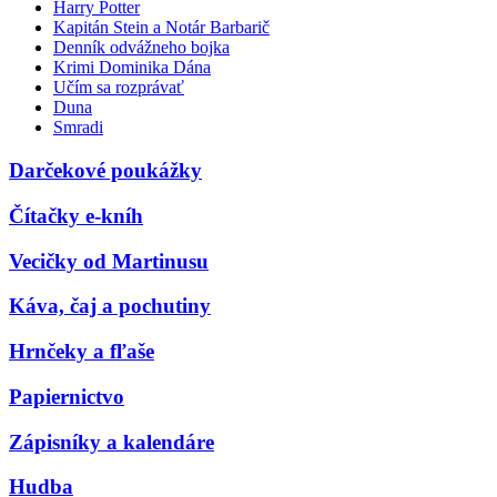
Harry Potter
Kapitán Stein a Notár Barbarič
Denník odvážneho bojka
Krimi Dominika Dána
Učím sa rozprávať
Duna
Smradi
Darčekové poukážky
Čítačky e-kníh
Vecičky od Martinusu
Káva, čaj a pochutiny
Hrnčeky a fľaše
Papiernictvo
Zápisníky a kalendáre
Hudba