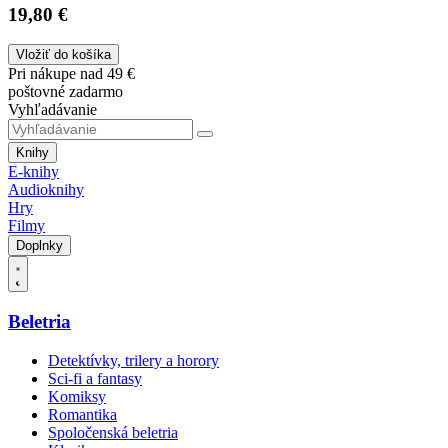
19,80 €
Vložiť do košíka
Pri nákupe nad 49 €
poštovné zadarmo
Vyhľadávanie
Knihy
E-knihy
Audioknihy
Hry
Filmy
Doplnky
Beletria
Detektívky, trilery a horory
Sci-fi a fantasy
Komiksy
Romantika
Spoločenská beletria