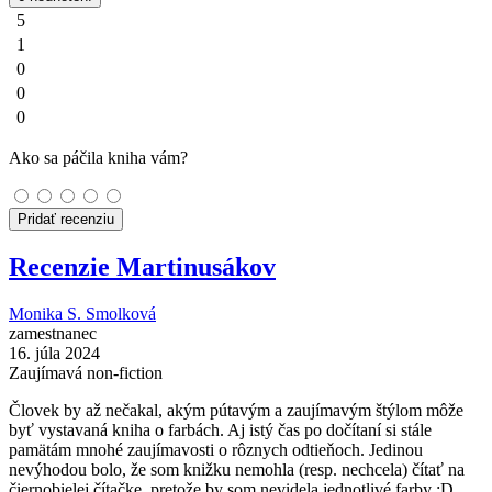
5
1
0
0
0
Ako sa páčila kniha vám?
Pridať recenziu
Recenzie Martinusákov
Monika S. Smolková
zamestnanec
16. júla 2024
Zaujímavá non-fiction
Človek by až nečakal, akým pútavým a zaujímavým štýlom môže
byť vystavaná kniha o farbách. Aj istý čas po dočítaní si stále
pamätám mnohé zaujímavosti o rôznych odtieňoch. Jedinou
nevýhodou bolo, že som knižku nemohla (resp. nechcela) čítať na
čiernobielej čítačke, pretože by som nevidela jednotlivé farby :D