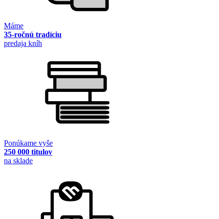
Máme
35-ročnú tradíciu
predaja kníh
Ponúkame vyše
250 000 titulov
na sklade