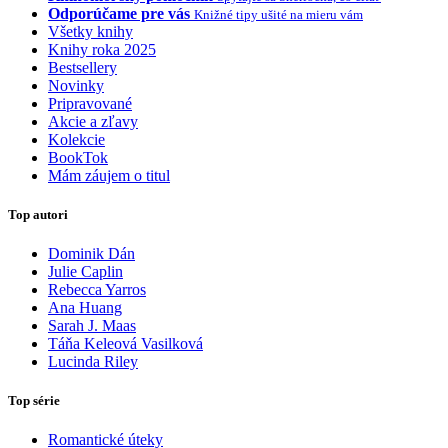
Odporúčame pre vás
Knižné tipy ušité na mieru vám
Všetky knihy
Knihy roka 2025
Bestsellery
Novinky
Pripravované
Akcie a zľavy
Kolekcie
BookTok
Mám záujem o titul
Top autori
Dominik Dán
Julie Caplin
Rebecca Yarros
Ana Huang
Sarah J. Maas
Táňa Keleová Vasilková
Lucinda Riley
Top série
Romantické úteky