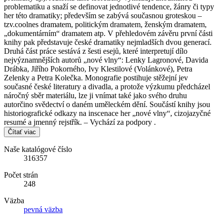
problematiku a snaží se definovat jednotlivé tendence, žánry či typy
her této dramatiky; především se zabývá současnou groteskou –
tzv.coolnes dramatem, politickým dramatem, ženským dramatem,
„dokumentárním“ dramatem atp. V přehledovém závěru první části
knihy pak představuje české dramatiky nejmladších dvou generací.
Druhá část práce sestává z šesti esejů, které interpretují dílo
nejvýznamnějších autorů „nové vlny“: Lenky Lagronové, Davida
Drábka, Jiřího Pokorného, Ivy Klestilové (Volánkové), Petra
Zelenky a Petra Kolečka. Monografie postihuje stěžejní jev
současné české literatury a divadla, a protože výzkumu předcházel
náročný sběr materiálu, lze ji vnímat také jako svého druhu
autorčino svědectví o daném uměleckém dění. Součástí knihy jsou
historiografické odkazy na inscenace her „nové vlny“, cizojazyčné
resumé a jmenný rejstřík. – Vychází za podpory .
Čítať viac
Naše katalógové číslo
316357
Počet strán
248
Väzba
pevná väzba