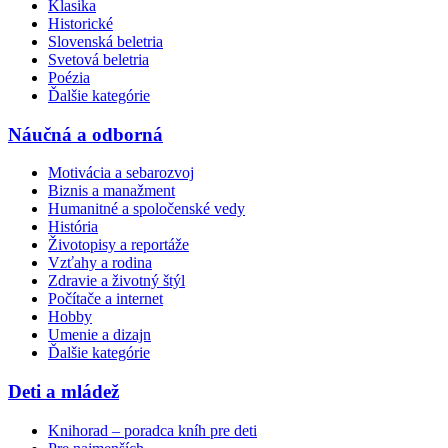
Klasika
Historické
Slovenská beletria
Svetová beletria
Poézia
Ďalšie kategórie
Náučná a odborná
Motivácia a sebarozvoj
Biznis a manažment
Humanitné a spoločenské vedy
História
Životopisy a reportáže
Vzťahy a rodina
Zdravie a životný štýl
Počítače a internet
Hobby
Umenie a dizajn
Ďalšie kategórie
Deti a mládež
Knihorad – poradca kníh pre deti