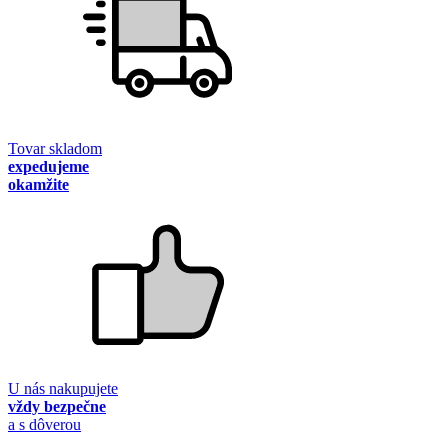
Tovar skladom
expedujeme
okamžite
U nás nakupujete
vždy bezpečne
a s dôverou