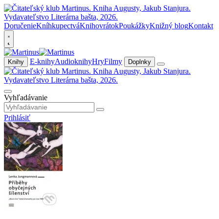
Doručenie
Kníhkupectvá
Knihovrátok
Poukážky
Knižný blog
Kontakt
E-knihy
Audioknihy
Hry
Filmy
Knihy
Doplnky
Vyhľadávanie
Prihlásiť