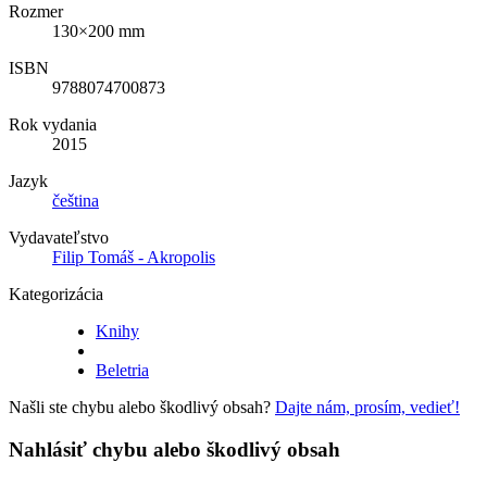
Rozmer
130×200 mm
ISBN
9788074700873
Rok vydania
2015
Jazyk
čeština
Vydavateľstvo
Filip Tomáš - Akropolis
Kategorizácia
Knihy
Beletria
Našli ste chybu alebo škodlivý obsah?
Dajte nám, prosím, vedieť!
Nahlásiť chybu alebo škodlivý obsah