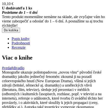
10,10 €
U dodávateľa 1 ks
Posielame do 1 – 6 dní
Tento produkt momentálne nemáme na sklade, ale zvyčajne vám ho
vieme zabezpečiť a odoslať do 1 – 6 dní. A posnažíme sa aj trochu
rýchlejšie!
Do košíka
Popis knihy
Podrobnosti
Recenzie
Viac o knihe
#veda
#divadlo
Monografie ukazuje polistopadovou „novou vlnu“ původní české
dramatiky jakožto jedinečný fenomén: zkoumá ji na pozadí
celoevropského hnutí (New European Drama), všímá si jejích
zdrojů (britské, německé aj. dramatiky) a uměleckých vlivů
(literatura, film, televize), sleduje její prezentaci v médiích
(odborných i kulturních časopisech, rozhlase, popř. v televizi a na
internetu), referuje o událostech, které tvorbu či uvádění těchto her
provázely, i o aktivitách, které sloužily k jejich propagaci (ceny,
přehlídky aj.). Autorka také teoreticky vymezuje zkoumanou