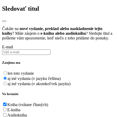
Sledovať titul
Čakáte na
nové vydanie, preklad alebo naskladnenie tejto
knihy
? Máte záujem o
e-knihu alebo audioknihu
? Sledujte titul a
pošleme vám upozornenie, keď niečo z toho pridáme do ponuky.
E-mail
Zaujíma ma
len toto vydanie
aj iné vydania (v jazyku čeština)
aj iné vydania (v akomkoľvek jazyku)
Vo formáte
Kniha (vrátane čítaných)
E-kniha
Audiokniha