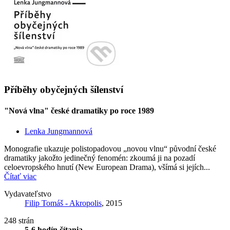
Příběhy obyčejných šílenství
"Nová vlna" české dramatiky po roce 1989
Lenka Jungmannová
Monografie ukazuje polistopadovou „novou vlnu“ původní české
dramatiky jakožto jedinečný fenomén: zkoumá ji na pozadí
celoevropského hnutí (New European Drama), všímá si jejích...
Čítať viac
Vydavateľstvo
Filip Tomáš - Akropolis
, 2015
248 strán
5-6 hodín čítania