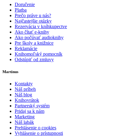
Doručenie
Platba
Prečo práve u nás?
Najčastejšie otázky
Rezervácia v kníhkupectve
Ako čítať e-knihy
Ako počúvať audioknihy
Pre školy a knižnice
Reklamácie
Knihomoľský pomocník
Odstúpiť od zmluvy
Martinus
Kontakty
Náš príbeh
Náš blog
Knihovrátok
Partnerský systém
Pridaj sa k nám
Marketing
Náš labák
Prehlásenie o cookies
Vyhlásenie o prístupnosti