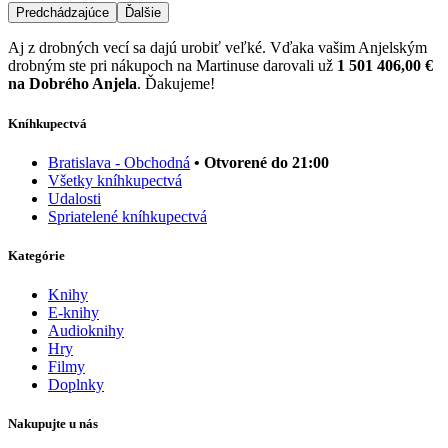
Predchádzajúce
Ďalšie
Aj z drobných vecí sa dajú urobiť veľké. Vďaka vašim Anjelským
drobným ste pri nákupoch na Martinuse darovali už
1 501 406,00 €
na Dobrého Anjela
. Ďakujeme!
Kníhkupectvá
Bratislava - Obchodná
• Otvorené do 21:00
Všetky kníhkupectvá
Udalosti
Spriatelené kníhkupectvá
Kategórie
Knihy
E-knihy
Audioknihy
Hry
Filmy
Doplnky
Nakupujte u nás