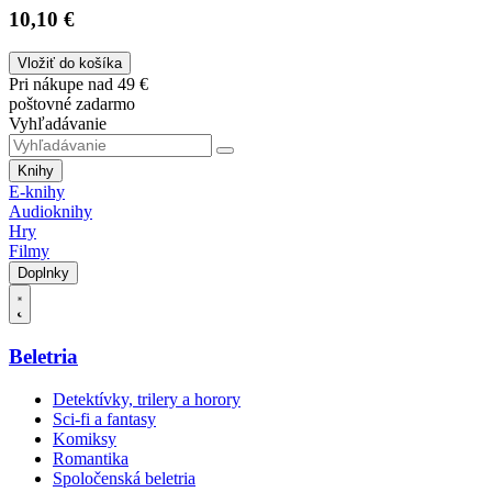
10,10 €
Vložiť do košíka
Pri nákupe nad 49 €
poštovné zadarmo
Vyhľadávanie
Knihy
E-knihy
Audioknihy
Hry
Filmy
Doplnky
Beletria
Detektívky, trilery a horory
Sci-fi a fantasy
Komiksy
Romantika
Spoločenská beletria