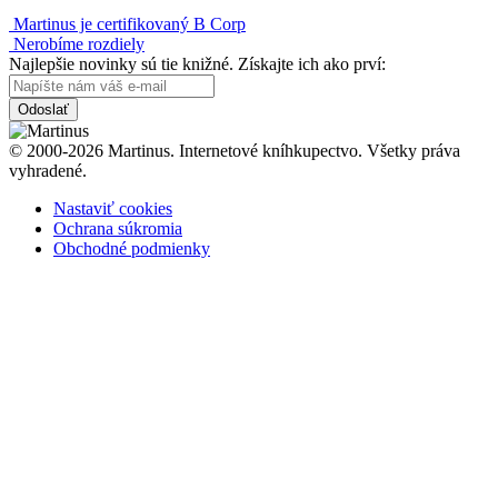
Martinus je certifikovaný B Corp
Nerobíme rozdiely
Najlepšie novinky sú tie knižné. Získajte ich ako prví:
Odoslať
© 2000-2026 Martinus. Internetové kníhkupectvo. Všetky práva
vyhradené.
Nastaviť cookies
Ochrana súkromia
Obchodné podmienky