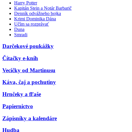
Harry Potter
Kapitán Stein a Notár Barbarič
Denník odvážneho bojka
Krimi Dominika Dána
Učím sa rozprávať
Duna
Smradi
Darčekové poukážky
Čítačky e-kníh
Vecičky od Martinusu
Káva, čaj a pochutiny
Hrnčeky a fľaše
Papiernictvo
Zápisníky a kalendáre
Hudba