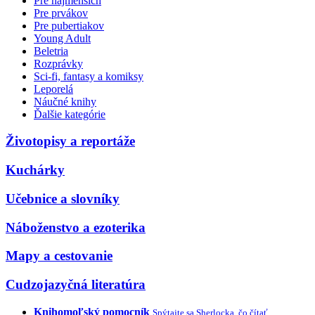
Pre najmenších
Pre prvákov
Pre pubertiakov
Young Adult
Beletria
Rozprávky
Sci-fi, fantasy a komiksy
Leporelá
Náučné knihy
Ďalšie kategórie
Životopisy a reportáže
Kuchárky
Učebnice a slovníky
Náboženstvo a ezoterika
Mapy a cestovanie
Cudzojazyčná literatúra
Knihomoľský pomocník
Spýtajte sa Sherlocka, čo čítať