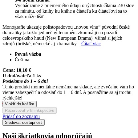
Vychádzame z priemerného údaju o rýchlosti čítania 230 slov
za minútu, od knihy ku knihe a čitateľa ku čitateľovi sa to
však môže líšiť.
Monografie ukazuje polistopadovou „novou vlnu“ původní české
dramatiky jakožto jedinečný fenomén: zkoumá ji na pozadí
celoevropského hnutí (New European Drama), všímá si jejích
zdrojů (britské, německé aj. dramatiky...
Čítať viac
Pevná väzba
Čeština
Cena:
10,10 €
U dodávateľa 1 ks
Posielame do 1 – 6 dní
Tento produkt momentálne nemáme na sklade, ale zvyčajne vám ho
vieme zabezpečiť a odoslať do 1 – 6 dní. A posnažíme sa aj trochu
rýchlejšie!
Vložiť do košíka
Rezervovať v kníhkupectve
Pridať do zoznamu
Sledovať dostupnosť
Naši škriatkovia odporúčajú