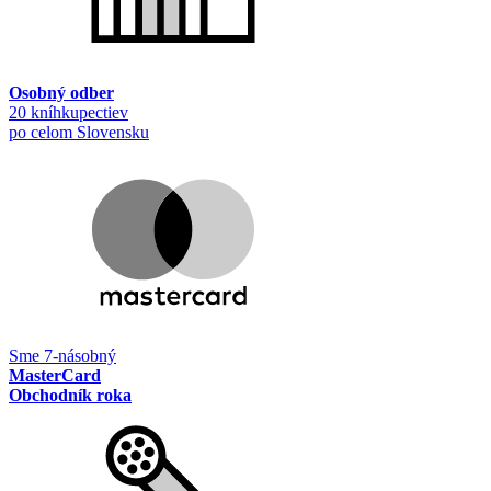
Osobný odber
20 kníhkupectiev
po celom Slovensku
Sme 7-násobný
MasterCard
Obchodník roka