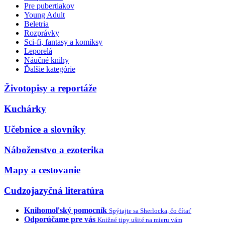
Pre pubertiakov
Young Adult
Beletria
Rozprávky
Sci-fi, fantasy a komiksy
Leporelá
Náučné knihy
Ďalšie kategórie
Životopisy a reportáže
Kuchárky
Učebnice a slovníky
Náboženstvo a ezoterika
Mapy a cestovanie
Cudzojazyčná literatúra
Knihomoľský pomocník
Spýtajte sa Sherlocka, čo čítať
Odporúčame pre vás
Knižné tipy ušité na mieru vám