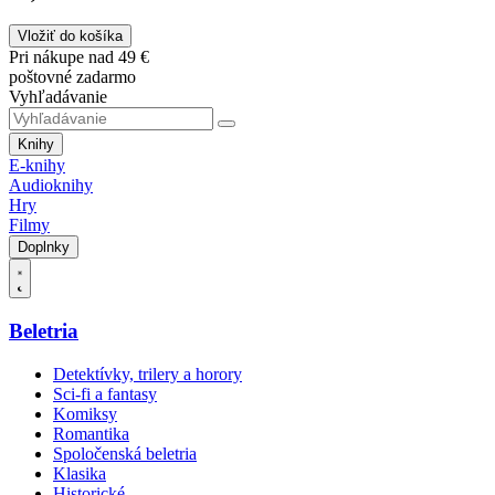
Vložiť do košíka
Pri nákupe nad 49 €
poštovné zadarmo
Vyhľadávanie
Knihy
E-knihy
Audioknihy
Hry
Filmy
Doplnky
Beletria
Detektívky, trilery a horory
Sci-fi a fantasy
Komiksy
Romantika
Spoločenská beletria
Klasika
Historické