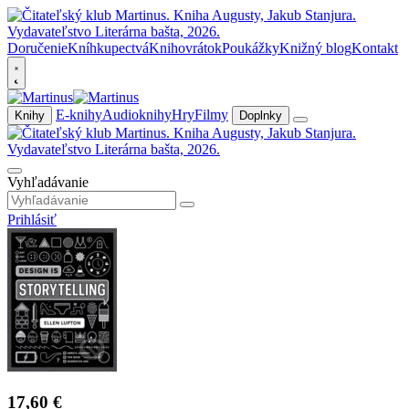
Doručenie
Kníhkupectvá
Knihovrátok
Poukážky
Knižný blog
Kontakt
E-knihy
Audioknihy
Hry
Filmy
Knihy
Doplnky
Vyhľadávanie
Prihlásiť
17,60 €