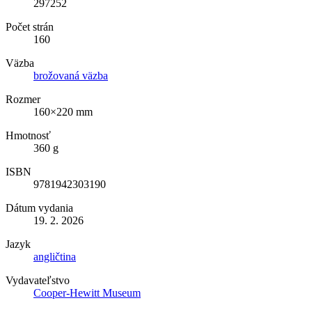
297252
Počet strán
160
Väzba
brožovaná väzba
Rozmer
160×220 mm
Hmotnosť
360 g
ISBN
9781942303190
Dátum vydania
19. 2. 2026
Jazyk
angličtina
Vydavateľstvo
Cooper-Hewitt Museum