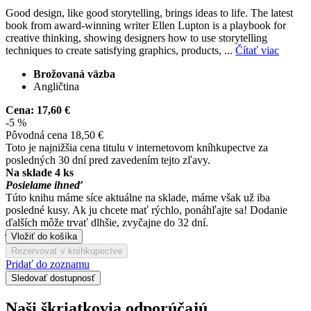
Good design, like good storytelling, brings ideas to life. The latest
book from award-winning writer Ellen Lupton is a playbook for
creative thinking, showing designers how to use storytelling
techniques to create satisfying graphics, products, ...
Čítať viac
Brožovaná väzba
Angličtina
Cena:
17,60 €
-5 %
Pôvodná cena
18,50 €
Toto je najnižšia cena titulu v internetovom kníhkupectve za
posledných 30 dní pred zavedením tejto zľavy.
Na sklade 4 ks
Posielame ihneď
Túto knihu máme síce aktuálne na sklade, máme však už iba
posledné kusy. Ak ju chcete mať rýchlo, ponáhľajte sa! Dodanie
ďalších môže trvať dlhšie, zvyčajne do 32 dní.
Vložiť do košíka
Rezervovať v kníhkupectve
Pridať do zoznamu
Sledovať dostupnosť
Naši škriatkovia odporúčajú