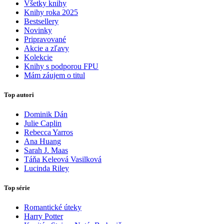
Všetky knihy
Knihy roka 2025
Bestsellery
Novinky
Pripravované
Akcie a zľavy
Kolekcie
Knihy s podporou FPU
Mám záujem o titul
Top autori
Dominik Dán
Julie Caplin
Rebecca Yarros
Ana Huang
Sarah J. Maas
Táňa Keleová Vasilková
Lucinda Riley
Top série
Romantické úteky
Harry Potter