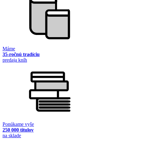
Máme
35-ročnú tradíciu
predaja kníh
Ponúkame vyše
250 000 titulov
na sklade