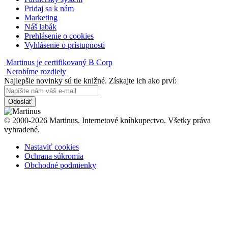
Pridaj sa k nám
Marketing
Náš labák
Prehlásenie o cookies
Vyhlásenie o prístupnosti
Martinus je certifikovaný B Corp
Nerobíme rozdiely
Najlepšie novinky sú tie knižné. Získajte ich ako prví:
Odoslať
© 2000-2026 Martinus. Internetové kníhkupectvo. Všetky práva
vyhradené.
Nastaviť cookies
Ochrana súkromia
Obchodné podmienky