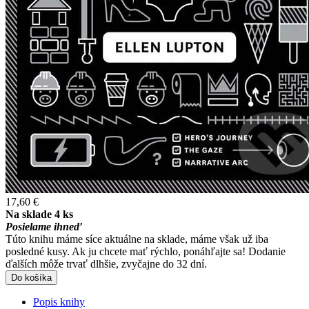
17,60 €
Na sklade 4 ks
Posielame ihneď
Túto knihu máme síce aktuálne na sklade, máme však už iba
posledné kusy. Ak ju chcete mať rýchlo, ponáhľajte sa! Dodanie
ďalších môže trvať dlhšie, zvyčajne do 32 dní.
Do košíka
Popis knihy