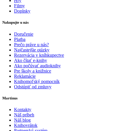
Hry
Filmy
Doplnky
Nakupujte u nás
Doručenie
Platba
Prečo práve u nás?
Najčastejšie otázky
Rezervácia v kníhkupectve
Ako čítať e-knihy
Ako počúvať audioknihy
Pre školy a knižnice
Reklamácie
Knihomoľský pomocník
Odstúpiť od zmluvy
Martinus
Kontakty
Náš príbeh
Náš blog
Knihovrátok
Partnerský systém