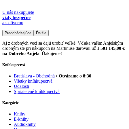
U nás nakupujete
vždy bezpečne
a s dôverou
Predchádzajúce
Ďalšie
Aj z drobných vecí sa dajú urobiť veľké. Vďaka vašim Anjelským
drobným ste pri nákupoch na Martinuse darovali už
1 501 145,00 €
na Dobrého Anjela
. Ďakujeme!
Kníhkupectvá
Bratislava - Obchodná
• Otvárame o 8:30
Všetky kníhkupectvá
Udalosti
Spriatelené kníhkupectvá
Kategórie
Knihy
E-knihy
Audioknihy