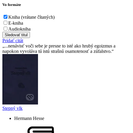
Vo formáte
Kniha (vrátane čítaných)
E-kniha
Audiokniha
Sledovať titul
Pridať citát
...nenávisť voči sebe je presne to isté ako hrubý egoizmus a
napokon vyvoláva tú istú strašnú osamotenosť a zúfalstvo.
Stepný vlk
Hermann Hesse