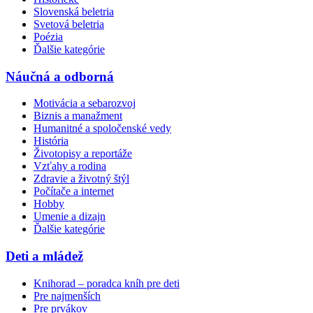
Slovenská beletria
Svetová beletria
Poézia
Ďalšie kategórie
Náučná a odborná
Motivácia a sebarozvoj
Biznis a manažment
Humanitné a spoločenské vedy
História
Životopisy a reportáže
Vzťahy a rodina
Zdravie a životný štýl
Počítače a internet
Hobby
Umenie a dizajn
Ďalšie kategórie
Deti a mládež
Knihorad – poradca kníh pre deti
Pre najmenších
Pre prvákov