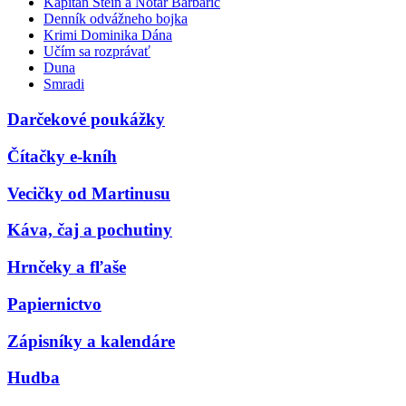
Kapitán Stein a Notár Barbarič
Denník odvážneho bojka
Krimi Dominika Dána
Učím sa rozprávať
Duna
Smradi
Darčekové poukážky
Čítačky e-kníh
Vecičky od Martinusu
Káva, čaj a pochutiny
Hrnčeky a fľaše
Papiernictvo
Zápisníky a kalendáre
Hudba