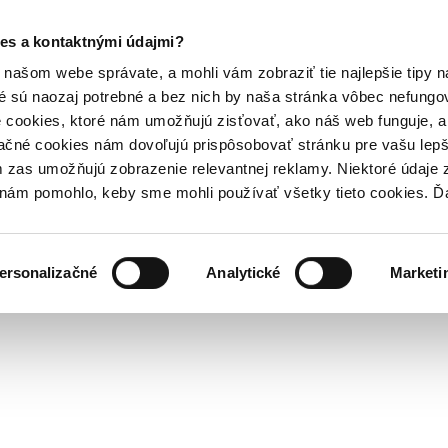
es a kontaktnými údajmi?
našom webe správate, a mohli vám zobraziť tie najlepšie tipy n
é sú naozaj potrebné a bez nich by naša stránka vôbec nefung
 cookies, ktoré nám umožňujú zisťovať, ako náš web funguje, a 
ačné cookies nám dovoľujú prispôsobovať stránku pre vašu lepši
zas umožňujú zobrazenie relevantnej reklamy. Niektoré údaje z
y nám pomohlo, keby sme mohli používať všetky tieto cookies. 
ersonalizačné
Analytické
Marketi