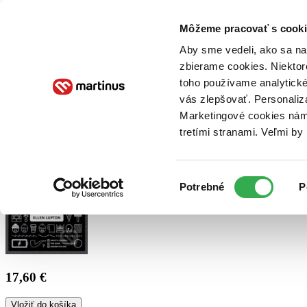
Doručenie
Kníhkupectvá
Knihovrátok
Poukážky
Knižný blog
Kontakt
Môžeme pracovať s cooki
Aby sme vedeli, ako sa na 
zbierame cookies. Niektor
E-knihy
Audioknihy
Hry
Filmy
Knihy
Doplnky
toho používame analytické
vás zlepšovať. Personaliz
Vyhľadávanie
Marketingové cookies nám 
tretími stranami. Veľmi b
Prihlásiť
Výber
Potrebné
P
súhlasu
17,60 €
Vložiť do košíka