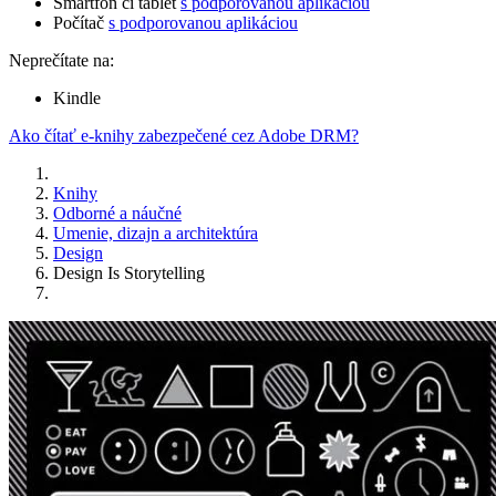
Smartfón či tablet
s podporovanou aplikáciou
Počítač
s podporovanou aplikáciou
Neprečítate na:
Kindle
Ako čítať e-knihy zabezpečené cez Adobe DRM?
Knihy
Odborné a náučné
Umenie, dizajn a architektúra
Design
Design Is Storytelling