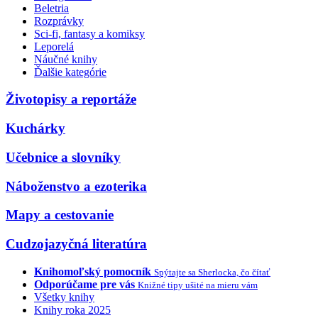
Beletria
Rozprávky
Sci-fi, fantasy a komiksy
Leporelá
Náučné knihy
Ďalšie kategórie
Životopisy a reportáže
Kuchárky
Učebnice a slovníky
Náboženstvo a ezoterika
Mapy a cestovanie
Cudzojazyčná literatúra
Knihomoľský pomocník
Spýtajte sa Sherlocka, čo čítať
Odporúčame pre vás
Knižné tipy ušité na mieru vám
Všetky knihy
Knihy roka 2025