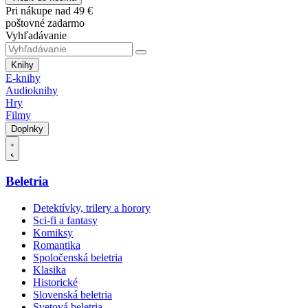
Pri nákupe nad 49 €
poštovné zadarmo
Vyhľadávanie
Knihy
E-knihy
Audioknihy
Hry
Filmy
Doplnky
Beletria
Detektívky, trilery a horory
Sci-fi a fantasy
Komiksy
Romantika
Spoločenská beletria
Klasika
Historické
Slovenská beletria
Svetová beletria