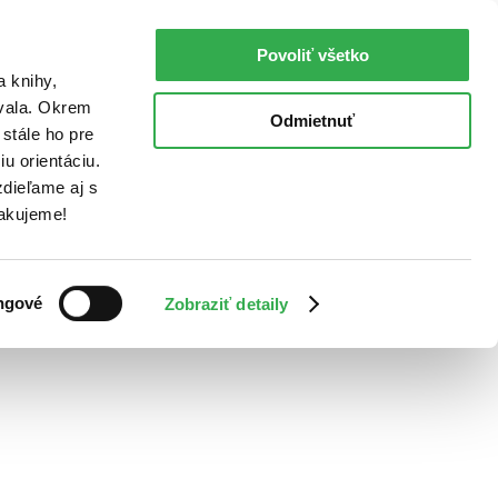
Povoliť všetko
a knihy,
ovala. Okrem
Odmietnuť
stále ho pre
u orientáciu.
dieľame aj s
Ďakujeme!
ngové
Zobraziť detaily