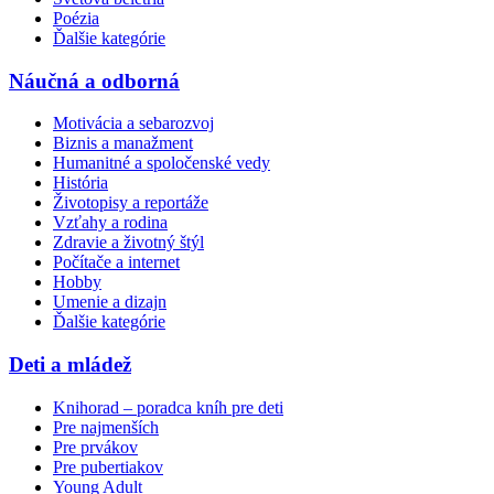
Poézia
Ďalšie kategórie
Náučná a odborná
Motivácia a sebarozvoj
Biznis a manažment
Humanitné a spoločenské vedy
História
Životopisy a reportáže
Vzťahy a rodina
Zdravie a životný štýl
Počítače a internet
Hobby
Umenie a dizajn
Ďalšie kategórie
Deti a mládež
Knihorad – poradca kníh pre deti
Pre najmenších
Pre prvákov
Pre pubertiakov
Young Adult