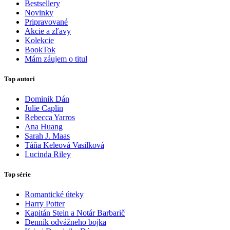
Bestsellery
Novinky
Pripravované
Akcie a zľavy
Kolekcie
BookTok
Mám záujem o titul
Top autori
Dominik Dán
Julie Caplin
Rebecca Yarros
Ana Huang
Sarah J. Maas
Táňa Keleová Vasilková
Lucinda Riley
Top série
Romantické úteky
Harry Potter
Kapitán Stein a Notár Barbarič
Denník odvážneho bojka