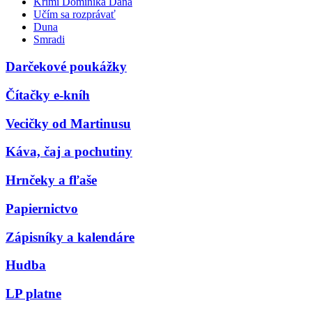
Krimi Dominika Dána
Učím sa rozprávať
Duna
Smradi
Darčekové poukážky
Čítačky e-kníh
Vecičky od Martinusu
Káva, čaj a pochutiny
Hrnčeky a fľaše
Papiernictvo
Zápisníky a kalendáre
Hudba
LP platne