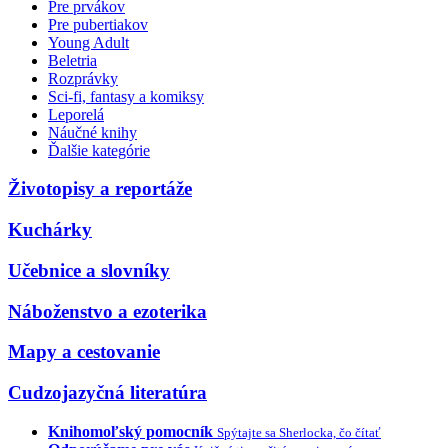
Pre prvákov
Pre pubertiakov
Young Adult
Beletria
Rozprávky
Sci-fi, fantasy a komiksy
Leporelá
Náučné knihy
Ďalšie kategórie
Životopisy a reportáže
Kuchárky
Učebnice a slovníky
Náboženstvo a ezoterika
Mapy a cestovanie
Cudzojazyčná literatúra
Knihomoľský pomocník
Spýtajte sa Sherlocka, čo čítať