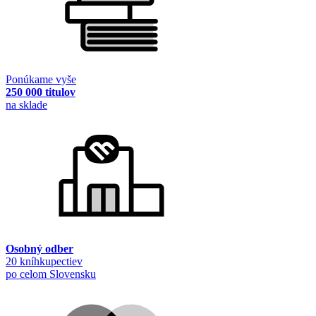
Ponúkame vyše
250 000 titulov
na sklade
Osobný odber
20 kníhkupectiev
po celom Slovensku