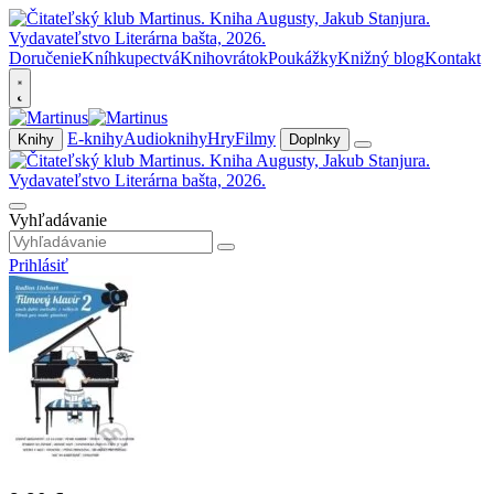
Doručenie
Kníhkupectvá
Knihovrátok
Poukážky
Knižný blog
Kontakt
E-knihy
Audioknihy
Hry
Filmy
Knihy
Doplnky
Vyhľadávanie
Prihlásiť