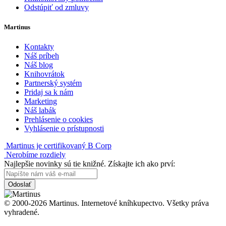
Odstúpiť od zmluvy
Martinus
Kontakty
Náš príbeh
Náš blog
Knihovrátok
Partnerský systém
Pridaj sa k nám
Marketing
Náš labák
Prehlásenie o cookies
Vyhlásenie o prístupnosti
Martinus je certifikovaný B Corp
Nerobíme rozdiely
Najlepšie novinky sú tie knižné. Získajte ich ako prví:
Odoslať
© 2000-2026 Martinus. Internetové kníhkupectvo. Všetky práva
vyhradené.