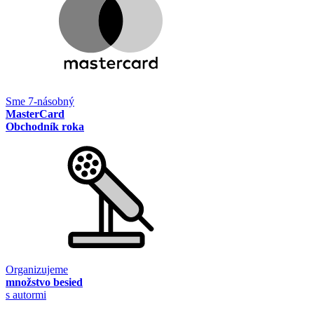
Sme 7-násobný
MasterCard
Obchodník roka
Organizujeme
množstvo besied
s autormi