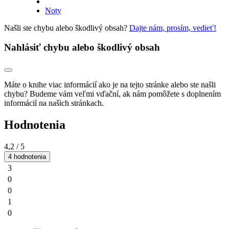
Noty
Našli ste chybu alebo škodlivý obsah?
Dajte nám, prosím, vedieť!
Nahlásiť chybu alebo škodlivý obsah
Máte o knihe viac informácií ako je na tejto stránke alebo ste našli
chybu? Budeme vám veľmi vďační, ak nám pomôžete s doplnením
informácií na našich stránkach.
Hodnotenia
4,2
/ 5
4 hodnotenia
3
0
0
1
0