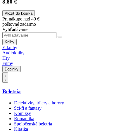
8,80 €
Vložiť do košíka
Pri nákupe nad 49 €
poštovné zadarmo
Vyhľadávanie
Knihy
E-knihy
Audioknihy
Hry
Filmy
Doplnky
Beletria
Detektívky, trilery a horory
Sci-fi a fantasy
Komiksy
Romantika
Spoločenská beletria
Klasika