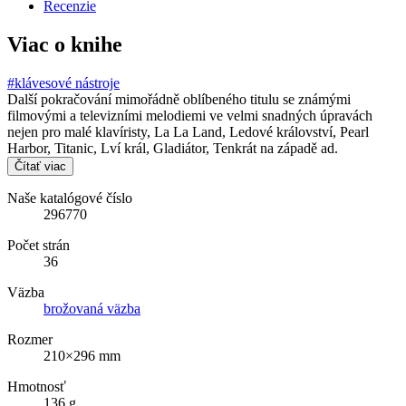
Recenzie
Viac o knihe
#klávesové nástroje
Další pokračování mimořádně oblíbeného titulu se známými
filmovými a televizními melodiemi ve velmi snadných úpravách
nejen pro malé klavíristy, La La Land, Ledové království, Pearl
Harbor, Titanic, Lví král, Gladiátor, Tenkrát na západě ad.
Čítať viac
Naše katalógové číslo
296770
Počet strán
36
Väzba
brožovaná väzba
Rozmer
210×296 mm
Hmotnosť
136 g