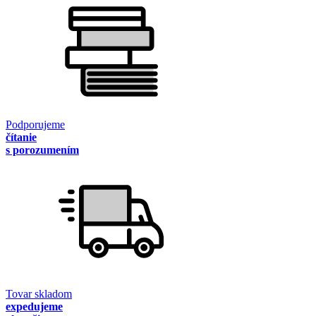
Podporujeme
čítanie
s porozumením
Tovar skladom
expedujeme