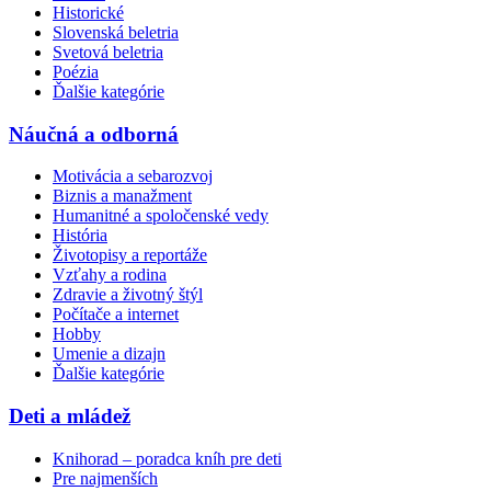
Historické
Slovenská beletria
Svetová beletria
Poézia
Ďalšie kategórie
Náučná a odborná
Motivácia a sebarozvoj
Biznis a manažment
Humanitné a spoločenské vedy
História
Životopisy a reportáže
Vzťahy a rodina
Zdravie a životný štýl
Počítače a internet
Hobby
Umenie a dizajn
Ďalšie kategórie
Deti a mládež
Knihorad – poradca kníh pre deti
Pre najmenších