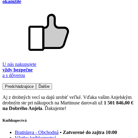
okamžite
U nás nakupujete
vždy bezpečne
a s dôverou
Predchádzajúce
Ďalšie
Aj z drobných vecí sa dajú urobiť veľké. Vďaka vašim Anjelským
drobným ste pri nákupoch na Martinuse darovali už
1 501 846,00 €
na Dobrého Anjela
. Ďakujeme!
Kníhkupectvá
Bratislava - Obchodná
• Zatvorené do zajtra 10:00
Všetky kníhkupectvá