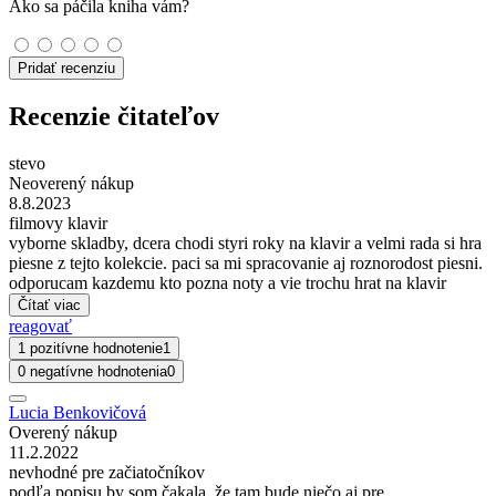
Ako sa páčila kniha vám?
Pridať recenziu
Recenzie čitateľov
stevo
Neoverený nákup
8.8.2023
filmovy klavir
vyborne skladby, dcera chodi styri roky na klavir a velmi rada si hra
piesne z tejto kolekcie. paci sa mi spracovanie aj roznorodost piesni.
odporucam kazdemu kto pozna noty a vie trochu hrat na klavir
Čítať viac
reagovať
1 pozitívne hodnotenie
1
0 negatívne hodnotenia
0
Lucia Benkovičová
Overený nákup
11.2.2022
nevhodné pre začiatočníkov
podľa popisu by som čakala, že tam bude niečo aj pre