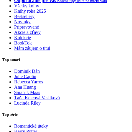
Odporúčame pre vás
Knižné tipy ušité na mieru vám
Všetky knihy
Knihy roka 2025
Bestsellery
Novinky
Pripravované
Akcie a zľavy
Kolekcie
BookTok
Mám záujem o titul
Top autori
Dominik Dán
Julie Caplin
Rebecca Yarros
Ana Huang
Sarah J. Maas
Táňa Keleová Vasilková
Lucinda Riley
Top série
Romantické úteky
Harry Potter