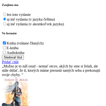
Zaujíma ma
len toto vydanie
aj iné vydania (v jazyku čeština)
aj iné vydania (v akomkoľvek jazyku)
Vo formáte
Kniha (vrátane čítaných)
E-kniha
Audiokniha
Sledovať titul
Pridať citát
Možno je to náš osud - nemať otcov, akých by sme si želali, ale
stále dúfať, že tí­, ktorých máme prerastú samých seba a prekonajú
svoje chyby.