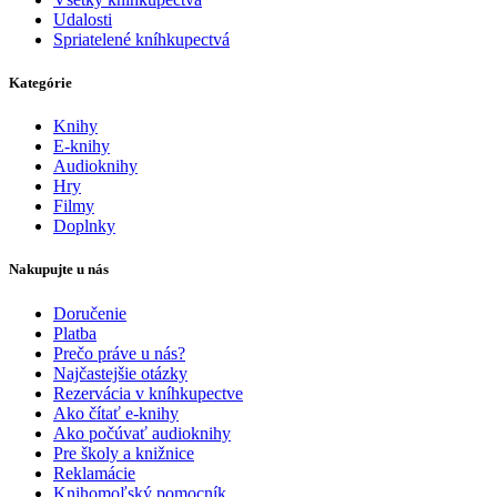
Udalosti
Spriatelené kníhkupectvá
Kategórie
Knihy
E-knihy
Audioknihy
Hry
Filmy
Doplnky
Nakupujte u nás
Doručenie
Platba
Prečo práve u nás?
Najčastejšie otázky
Rezervácia v kníhkupectve
Ako čítať e-knihy
Ako počúvať audioknihy
Pre školy a knižnice
Reklamácie
Knihomoľský pomocník