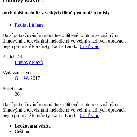
Filmový klavír 2
aneb další melodie z velkých filmů pro malé pianisty
Radim Linhart
Další pokračování mimořádně oblíbeného titulu se známými
filmovými a televizními melodiemi ve velmi snadných úpravách
nejen pro malé klavíristy, La La Land...
Čítať viac
2. diel série
Filmový klavír
Vydavateľstvo
G + W
, 2017
Počet strán
36
Další pokračování mimořádně oblíbeného titulu se známými
filmovými a televizními melodiemi ve velmi snadných úpravách
nejen pro malé klavíristy, La La Land...
Čítať viac
Brožovaná väzba
Čeština