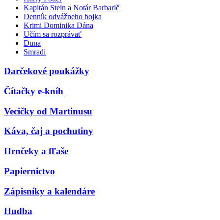
Kapitán Stein a Notár Barbarič
Denník odvážneho bojka
Krimi Dominika Dána
Učím sa rozprávať
Duna
Smradi
Darčekové poukážky
Čítačky e-kníh
Vecičky od Martinusu
Káva, čaj a pochutiny
Hrnčeky a fľaše
Papiernictvo
Zápisníky a kalendáre
Hudba