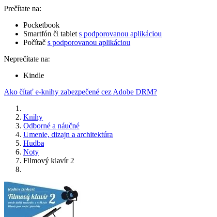
Prečítate na:
Pocketbook
Smartfón či tablet
s podporovanou aplikáciou
Počítač
s podporovanou aplikáciou
Neprečítate na:
Kindle
Ako čítať e-knihy zabezpečené cez Adobe DRM?
Knihy
Odborné a náučné
Umenie, dizajn a architektúra
Hudba
Noty
Filmový klavír 2