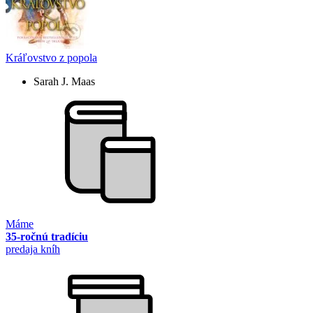
Kráľovstvo z popola
Sarah J. Maas
Máme
35-ročnú tradíciu
predaja kníh