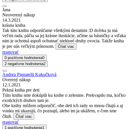
Jana
Neoverený nákup
14.3.2021
krásna kniha
Tak túto knihu odporúčame všetkými desiatimi :D dcérka ju má
veľmi rada, páčia sa jej krásne ilustrácie, učíme sa básničky a vďaka
nim je ochotná aspoň ochutnať niektoré druhy ovocia. Takže kniha
je pre nás veľkým prínosom.
Čítať viac
reagovať
0 pozitívne hodnotenia
0
2 negatívne hodnotenia
2
Andrea Pignatelli Kukučková
Overený nákup
12.1.2021
Pekná kniha pre deti
Túto knihu sme dokúpili ku knihe o zelenine. Prekvapilo ma, koľko
exotických druhov tam je.
Obe knihy môžem odporučiť, obe deti ich rady so mnou čítajú a aj
vonku mi ukazujú, čo poznajú, alebo im ja ukážem, o čom sme
čítali.
Čítať viac
reagovať
1 pozitívne hodnotenie
1