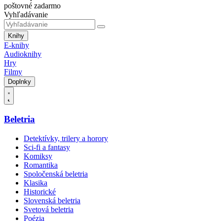
poštovné zadarmo
Vyhľadávanie
Knihy
E-knihy
Audioknihy
Hry
Filmy
Doplnky
Beletria
Detektívky, trilery a horory
Sci-fi a fantasy
Komiksy
Romantika
Spoločenská beletria
Klasika
Historické
Slovenská beletria
Svetová beletria
Poézia