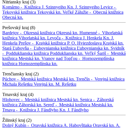
Nitriansky kraj (3)
Komárno -
Knižnica J. Szinnyeiho
Kn. J. Szinnyeiho
Levice -
Tekovská knižnica
Tekovská kn.
Veľké Zálužie -
Obecná knižnica
Obecná kn.
Prešovský kraj (8)
Bardejov -
Okresná knižnica
Okresná kn.
Humenné -
Vihorlatská
knižnica
Vihorlatská kn.
Levoča -
Knižnica J. Henkela
Kn. J.
Henkela
Prešov -
Krajská knižnica P. O. Hviezdoslava
Krajská kn.
Stará Ľubovňa -
Ľubovnianska knižnica
Ľubovnianska kn.
Svidník
-
Podduklianska knižnica
Podduklianska kn.
Veľký Šariš -
Mestská
knižnica
Mestská kn.
Vranov nad Topľou -
Hornozemplínska
knižnica
Hornozemplínska kn.
Trenčiansky kraj (2)
Púchov -
Mestská knižnica
Mestská kn.
Trenčín -
Verejná knižnica
Michala Rešetku
Verejná kn. M. Rešetku
Trnavský kraj (4)
Hlohovec -
Mestská knižnica
Mestská kn.
Senica -
Záhorská
knižnica
Záhorská kn.
Sereď -
Mestská knižnica
Mestská kn.
Trnava -
Knižnica J. Fándlyho
Kn. J. Fándlyho
Žilinský kraj (2)
Dolný Kubín -
Oravská knižnica A. Habovštiaka
Oravská kn. A.