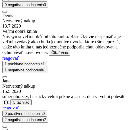
0 negatívne hodnotenia
0
Denis
Neoverený nákup
13.7.2020
Veľmi dobrá kniha
Nás syn si veľmi obľúbil túto knihu. Básničky vie naspamäť a je
veľmi zvedavý ako chutia jednotlivé ovocia, ktoré ešte nepozná,
takže táto kniha u nás jednoznačne podporila chuť objavovať a
ochutnávať nové ovocia.
Čítať viac
reagovať
1 pozitívne hodnotenie
1
1 negatívne hodnotenie
1
Jana
Neoverený nákup
15.5.2020
super obrazky, basnicky velmi pekne a jasne , deti sa velmi potesili
:))))
Čítať viac
reagovať
0 pozitívne hodnotenia
0
2 negatívne hodnotenia
2