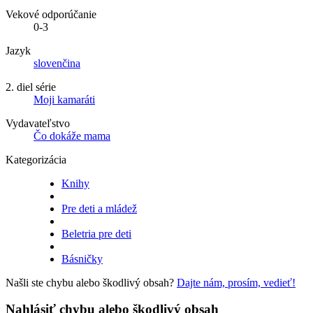
Vekové odporúčanie
0-3
Jazyk
slovenčina
2. diel série
Moji kamaráti
Vydavateľstvo
Čo dokáže mama
Kategorizácia
Knihy
Pre deti a mládež
Beletria pre deti
Básničky
Našli ste chybu alebo škodlivý obsah?
Dajte nám, prosím, vedieť!
Nahlásiť chybu alebo škodlivý obsah