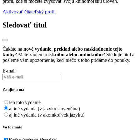
profil, kde si môžete zvyšovať svoju knihomoľskú úroveň.
Aktivovať čitateľský profil
Sledovať titul
Čakáte na
nové vydanie, preklad alebo naskladnenie tejto
knihy
? Máte záujem o
e-knihu alebo audioknihu
? Sledujte titul a
pošleme vám upozornenie, keď niečo z toho pridáme do ponuky.
E-mail
Zaujíma ma
len toto vydanie
aj iné vydania (v jazyku slovenčina)
aj iné vydania (v akomkoľvek jazyku)
Vo formáte