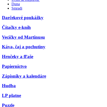
Duna
Smradi
Darčekové poukážky
Čítačky e-kníh
Vecičky od Martinusu
Káva, čaj a pochutiny
Hrnčeky a fľaše
Papiernictvo
Zápisníky a kalendáre
Hudba
LP platne
Puzzle