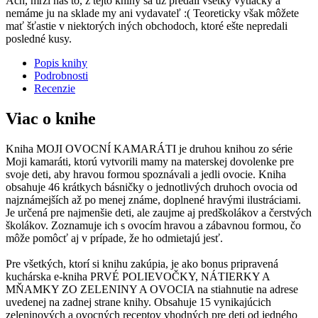
Ach, mrzí nás to, z tejto knihy sa už predali všetky výtlačky a
nemáme ju na sklade my ani vydavateľ :( Teoreticky však môžete
mať šťastie v niektorých iných obchodoch, ktoré ešte nepredali
posledné kusy.
Popis knihy
Podrobnosti
Recenzie
Viac o knihe
Kniha MOJI OVOCNÍ KAMARÁTI je druhou knihou zo série
Moji kamaráti, ktorú vytvorili mamy na materskej dovolenke pre
svoje deti, aby hravou formou spoznávali a jedli ovocie. Kniha
obsahuje 46 krátkych básničky o jednotlivých druhoch ovocia od
najznámejších až po menej známe, doplnené hravými ilustráciami.
Je určená pre najmenšie deti, ale zaujme aj predškolákov a čerstvých
školákov. Zoznamuje ich s ovocím hravou a zábavnou formou, čo
môže pomôcť aj v prípade, že ho odmietajú jesť.
Pre všetkých, ktorí si knihu zakúpia, je ako bonus pripravená
kuchárska e-kniha PRVÉ POLIEVOČKY, NÁTIERKY A
MŇAMKY ZO ZELENINY A OVOCIA na stiahnutie na adrese
uvedenej na zadnej strane knihy. Obsahuje 15 vynikajúcich
zeleninových a ovocných receptov vhodných pre deti od jedného