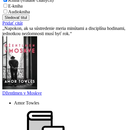
Kniha (vrátane čítaných)
E-kniha
Audiokniha
Sledovať titul
Pridať citát
Napokon, ak sa sústredenie meria minútami a disciplína hodinami,
jednotkou nezlomnosti musí byť rok.
Džentlmen v Moskve
Amor Towles