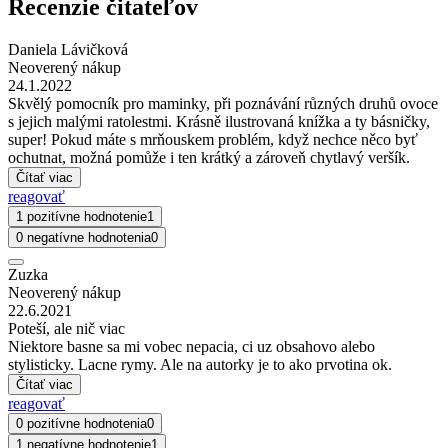
Recenzie čitateľov
Daniela Lávičková
Neoverený nákup
24.1.2022
Skvělý pomocník pro maminky, při poznávání různých druhů ovoce
s jejich malými ratolestmi. Krásně ilustrovaná knížka a ty básničky,
super! Pokud máte s mrňouskem problém, když nechce něco byť
ochutnat, možná pomůže i ten krátký a zároveň chytlavý veršík.
Čítať viac
reagovať
1 pozitívne hodnotenie
1
0 negatívne hodnotenia
0
Zuzka
Neoverený nákup
22.6.2021
Poteší, ale nič viac
Niektore basne sa mi vobec nepacia, ci uz obsahovo alebo
stylisticky. Lacne rymy. Ale na autorky je to ako prvotina ok.
Čítať viac
reagovať
0 pozitívne hodnotenia
0
1 negatívne hodnotenie
1