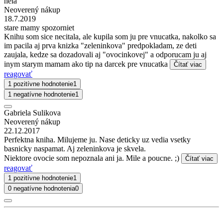
hela
Neoverený nákup
18.7.2019
stare mamy spozorniet
Knihu som sice necitala, ale kupila som ju pre vnucatka, nakolko sa
im pacila aj prva knizka "zeleninkova" predpokladam, ze deti
zaujala, kedze sa dozadovali aj "ovocinkovej" a odporucam ju aj
inym starym mamam ako tip na darcek pre vnucatka
Čítať viac
reagovať
1 pozitívne hodnotenie
1
1 negatívne hodnotenie
1
Gabriela Sulikova
Neoverený nákup
22.12.2017
Perfektna kniha. Milujeme ju. Nase deticky uz vedia vsetky
basnicky naspamat. Aj zeleninkova je skvela.
Niektore ovocie som nepoznala ani ja. Mile a poucne. ;)
Čítať viac
reagovať
1 pozitívne hodnotenie
1
0 negatívne hodnotenia
0