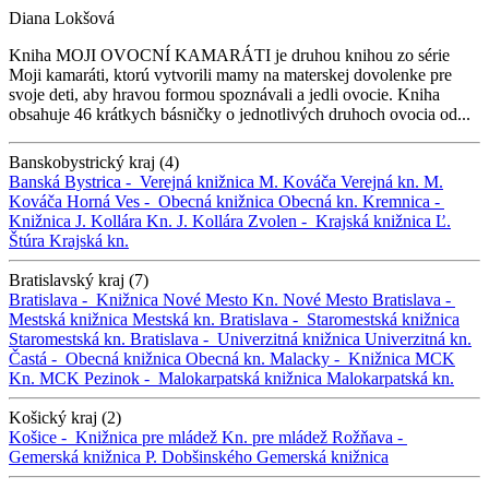
Diana Lokšová
Kniha MOJI OVOCNÍ KAMARÁTI je druhou knihou zo série
Moji kamaráti, ktorú vytvorili mamy na materskej dovolenke pre
svoje deti, aby hravou formou spoznávali a jedli ovocie. Kniha
obsahuje 46 krátkych básničky o jednotlivých druhoch ovocia od...
Banskobystrický kraj (4)
Banská Bystrica -
Verejná knižnica M. Kováča
Verejná kn. M.
Kováča
Horná Ves -
Obecná knižnica
Obecná kn.
Kremnica -
Knižnica J. Kollára
Kn. J. Kollára
Zvolen -
Krajská knižnica Ľ.
Štúra
Krajská kn.
Bratislavský kraj (7)
Bratislava -
Knižnica Nové Mesto
Kn. Nové Mesto
Bratislava -
Mestská knižnica
Mestská kn.
Bratislava -
Staromestská knižnica
Staromestská kn.
Bratislava -
Univerzitná knižnica
Univerzitná kn.
Častá -
Obecná knižnica
Obecná kn.
Malacky -
Knižnica MCK
Kn. MCK
Pezinok -
Malokarpatská knižnica
Malokarpatská kn.
Košický kraj (2)
Košice -
Knižnica pre mládež
Kn. pre mládež
Rožňava -
Gemerská knižnica P. Dobšinského
Gemerská knižnica