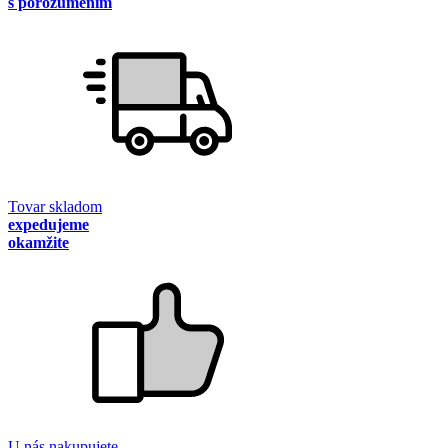
s porozumením
Tovar skladom
expedujeme
okamžite
U nás nakupujete