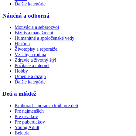
Ďalšie kategórie
Náučná a odborná
Motivácia a sebarozvoj
Biznis a manažment
Humanitné a spoločenské vedy
História
Životopisy a reportáže
Vzťahy a rodina
Zdravie a životný štýl
Počítače a internet
Hobby
Umenie a dizajn
Ďalšie kategórie
Deti a mládež
Knihorad – poradca kníh pre deti
Pre najmenších
Pre prvákov
Pre pubertiakov
Young Adult
Beletria