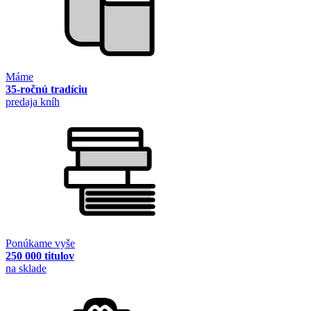
Máme
35-ročnú tradíciu
predaja kníh
Ponúkame vyše
250 000 titulov
na sklade