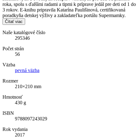
roka, spolu s ďalšími radami a tipmi k príprave jedál pre deti od 1 do
3 rokov. E-knihu pripravila Katarína Paulišinová, certifikovaná
poradkyňa detskej výživy a zakladateľka portálu Supermamky.
Čítať viac
Naše katalógové číslo
295346
Počet strán
56
Väzba
pevná väzba
Rozmer
210×210 mm
Hmotnosť
430 g
ISBN
9788097243029
Rok vydania
2017