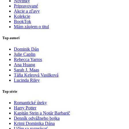
Novinky
Pripravované
Akcie a zľavy
Kolekcie
BookTok
Mám záujem o titul
Top autori
Dominik Dán
Julie Caplin
Rebecca Yarros
Ana Huang
Sarah J. Maas
Táňa Keleová Vasilková
Lucinda Riley
Top série
Romantické úteky
Harry Potter
Kapitán Stein a Notár Barbarič
Denník odvážneho bojka
Krimi Dominika Dána
Učím sa rozprávať