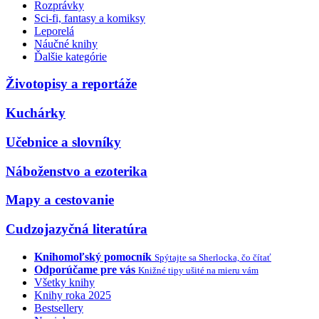
Rozprávky
Sci-fi, fantasy a komiksy
Leporelá
Náučné knihy
Ďalšie kategórie
Životopisy a reportáže
Kuchárky
Učebnice a slovníky
Náboženstvo a ezoterika
Mapy a cestovanie
Cudzojazyčná literatúra
Knihomoľský pomocník
Spýtajte sa Sherlocka, čo čítať
Odporúčame pre vás
Knižné tipy ušité na mieru vám
Všetky knihy
Knihy roka 2025
Bestsellery