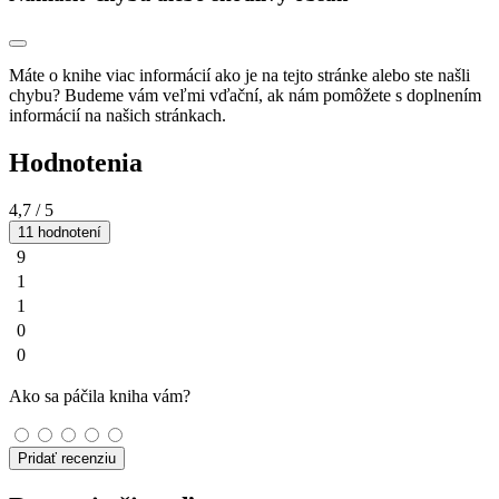
Máte o knihe viac informácií ako je na tejto stránke alebo ste našli
chybu? Budeme vám veľmi vďační, ak nám pomôžete s doplnením
informácií na našich stránkach.
Hodnotenia
4,7
/ 5
11 hodnotení
9
1
1
0
0
Ako sa páčila kniha vám?
Pridať recenziu