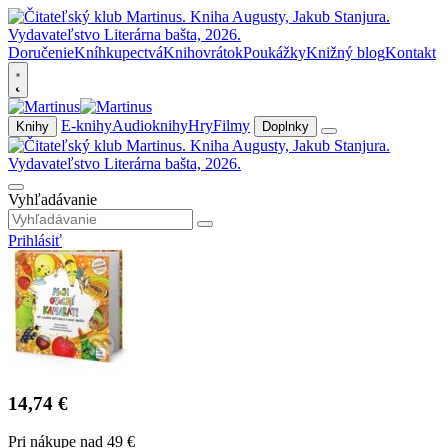
Doručenie
Kníhkupectvá
Knihovrátok
Poukážky
Knižný blog
Kontakt
E-knihy
Audioknihy
Hry
Filmy
Knihy
Doplnky
Vyhľadávanie
Prihlásiť
14,74 €
Pri nákupe nad 49 €