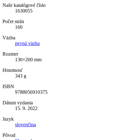
Naše katalógové číslo
1630055
Počet strán
160
Väzba
pevná väzba
Rozmer
130×200 mm
Hmotnosť
343 g
ISBN
9788056910375
Dátum vydania
15. 9. 2022
Jazyk
slovenčina
Pôvod