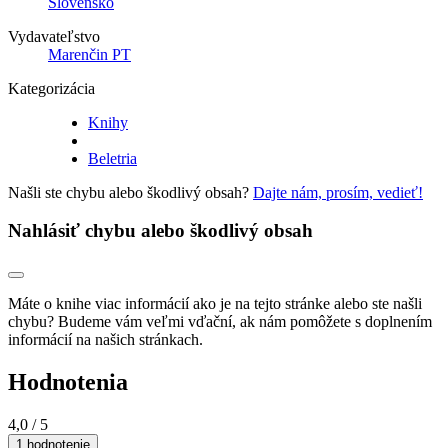
Slovensko
Vydavateľstvo
Marenčin PT
Kategorizácia
Knihy
Beletria
Našli ste chybu alebo škodlivý obsah?
Dajte nám, prosím, vedieť!
Nahlásiť chybu alebo škodlivý obsah
Máte o knihe viac informácií ako je na tejto stránke alebo ste našli
chybu? Budeme vám veľmi vďační, ak nám pomôžete s doplnením
informácií na našich stránkach.
Hodnotenia
4,0
/ 5
1 hodnotenie