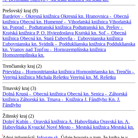
Prešovský kraj (9)
Bardejov -
Okresná knižnica
Okresná kn.
Hranovnica -
Obecná
knižnica
Obecná kn.
Humenné -
Vihorlatská knižnica
Vihorlatská
kn.
Poprad -
Podtatranská knižnica
Podtatranská kn.
Prešov -
Krajská knižnica P. O. Hviezdoslava
Krajská kn.
Soľ -
Obecná
knižnica
Obecná kn.
Stará Ľubovňa -
Ľubovnianska knižnica
Ľubovnianska kn.
Svidník -
Podduklianska knižnica
Podduklianska
kn.
Vranov nad Topľou -
Hornozemplínska knižnica
Hornozemplínska kn.
Trenčiansky kraj (2)
Prievidza -
Hornonitrianska knižnica
Hornonitrianska kn.
Trenčín -
Verejná knižnica Michala Rešetku
Verejná kn. M. Rešetku
Trnavský kraj (3)
Dolná Krupá -
Obecná knižnica
Obecná kn.
Senica -
Záhorská
knižnica
Záhorská kn.
Trnava -
Knižnica J. Fándlyho
Kn. J.
Fándlyho
Žilinský kraj (2)
Dolný Kubín -
Oravská knižnica A. Habovštiaka
Oravská kn. A.
Habovštiaka
Kysucké Nové Mesto -
Mestská knižnica
Mestská kn.
Zdroj informácií:
Infogate.sk
. Údaje hovoria o tom, že kniha je v