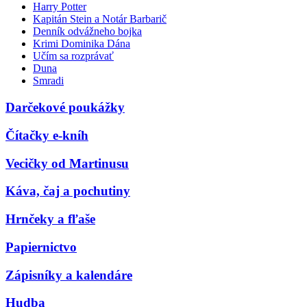
Harry Potter
Kapitán Stein a Notár Barbarič
Denník odvážneho bojka
Krimi Dominika Dána
Učím sa rozprávať
Duna
Smradi
Darčekové poukážky
Čítačky e-kníh
Vecičky od Martinusu
Káva, čaj a pochutiny
Hrnčeky a fľaše
Papiernictvo
Zápisníky a kalendáre
Hudba