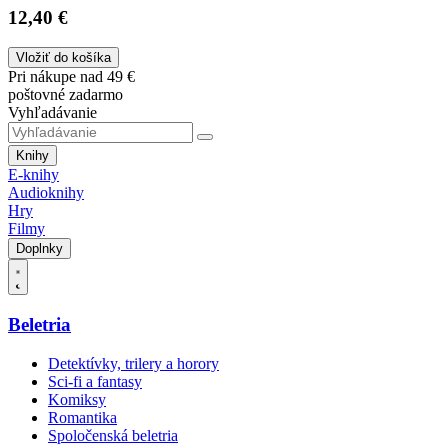
12,40 €
Vložiť do košíka
Pri nákupe nad 49 €
poštovné zadarmo
Vyhľadávanie
Knihy
E-knihy
Audioknihy
Hry
Filmy
Doplnky
Beletria
Detektívky, trilery a horory
Sci-fi a fantasy
Komiksy
Romantika
Spoločenská beletria