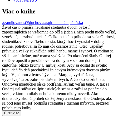
Vydavateľstvo
Viac o knihe
#zamilovanosť
#duchovia
#spiritualita
#tajná láska
Život často prináša nečakané stretnutia dvoch bytostí,
zapozerajúcich sa vzájomne do očí a jeden z nich pocíti niečo veľké,
vznešené, nezabudnuteľné. Celkom takáto príhoda sa stala Ondrovi,
študentíkovi z neveľkého mesta, ktorý, hoc i vyrastal v dobrej
rodine, potreboval sa čo najskôr osamostatniť. Otec, úspešný
právnik a veľký sukničkár, robil hanbu mame i synovi. O rodinu sa
však staral slušne, nuž mama vydržala. Po ukončení školy Ondrej
rodičov opustil a presťahoval sa do bytu v starom dome pri
cintoríne, blízko krčmy U mŕtvej kosti. Aby sa dostal do svojho
bytu, deň čo deň prechádzal špinavým krčmovým dvorom plným
krýs. V jednom z bytov bývala aj Margita, vydatá žena,
vyvolávajúca zo záhrobia duše mŕtvych. A čo ako sa zdráhala,
Ondrovej mladučkej láske podľahla. Avšak veľmi tajne. A tak sa
Ondrej stal súčasťou špiritistických seáns a začal sa ponárať do
sveta, v ktorom nikdy nebol a ktorému nikdy neveril. Ako
dramaticky skončí príbeh staršej ženy a neskúseného Ondreja, ako
sa pod jeho myseľ podpíšu stretnutia s duchmi mŕtvych, prezradí
príbeh tejto knihy.
Čítať viac