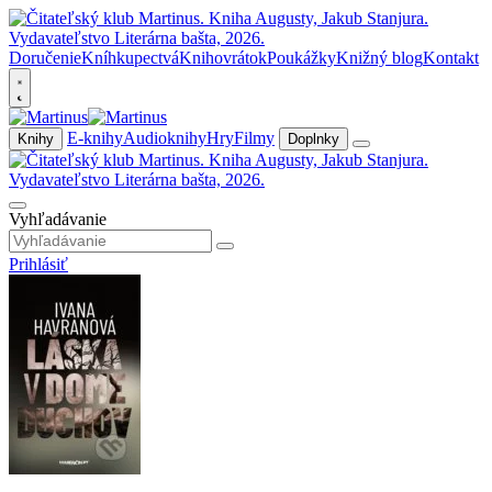
Doručenie
Kníhkupectvá
Knihovrátok
Poukážky
Knižný blog
Kontakt
E-knihy
Audioknihy
Hry
Filmy
Knihy
Doplnky
Vyhľadávanie
Prihlásiť