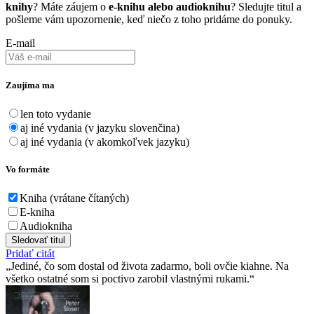
knihy
? Máte záujem o
e-knihu alebo audioknihu
? Sledujte titul a
pošleme vám upozornenie, keď niečo z toho pridáme do ponuky.
E-mail
Zaujíma ma
len toto vydanie
aj iné vydania (v jazyku slovenčina)
aj iné vydania (v akomkoľvek jazyku)
Vo formáte
Kniha (vrátane čítaných)
E-kniha
Audiokniha
Sledovať titul
Pridať citát
Jediné, čo som dostal od života zadarmo, boli ovčie kiahne. Na
všetko ostatné som si poctivo zarobil vlastnými rukami.