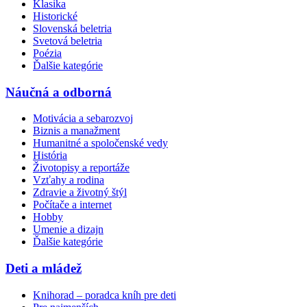
Klasika
Historické
Slovenská beletria
Svetová beletria
Poézia
Ďalšie kategórie
Náučná a odborná
Motivácia a sebarozvoj
Biznis a manažment
Humanitné a spoločenské vedy
História
Životopisy a reportáže
Vzťahy a rodina
Zdravie a životný štýl
Počítače a internet
Hobby
Umenie a dizajn
Ďalšie kategórie
Deti a mládež
Knihorad – poradca kníh pre deti