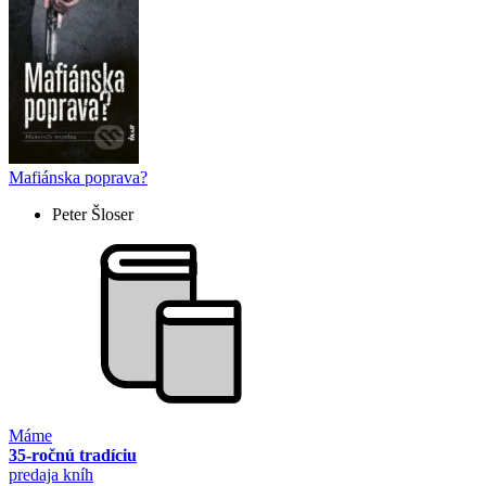
Mafiánska poprava?
Peter Šloser
Máme
35-ročnú tradíciu
predaja kníh