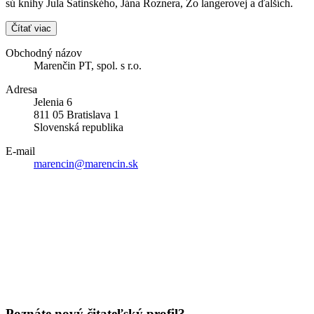
sú knihy Jula Satinského, Jána Roznera, Žo langerovej a ďalších.
Čítať viac
Obchodný názov
Marenčin PT, spol. s r.o.
Adresa
Jelenia 6
811 05 Bratislava 1
Slovenská republika
E-mail
marencin@marencin.sk
Poznáte nový čitateľský profil?