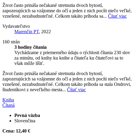
Život často prináša nečakané stretnutia dvoch bytostí,
zapozerajúcich sa vzájomne do očí a jeden z nich pocíti niečo veľké,
vznešené, nezabudnuteľné. Celkom takáto príhoda sa...
Čítať viac
Vydavateľstvo
Marenčin PT
, 2022
160 strán
3 hodiny čítania
Vychádzame z priemerného údaju o rýchlosti čítania 230 slov
za minútu, od knihy ku knihe a čitateľa ku čitateľovi sa to
však môže líšiť.
Život často prináša nečakané stretnutia dvoch bytostí,
zapozerajúcich sa vzájomne do očí a jeden z nich pocíti niečo veľké,
vznešené, nezabudnuteľné. Celkom takáto príhoda sa stala Ondrovi,
študentíkovi z neveľkého mesta...
Čítať viac
Kniha
Čítaná
Pevná väzba
Slovenčina
Cena:
12,40 €