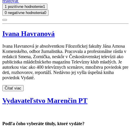
reagovať
1 pozitívne hodnotenie
1
0 negatívne hodnotenia
0
Ivana Havranová
Ivana Havranová je absolventkou Filozofickej fakulty Jána Amosa
Komenského, odbor žurnalistika. Pracovala a profesionálne rástla v
redakcii Smena, Zornička, neskôr v Československej televízii ako
publicistka mládežníckeho magazínu Televízny klub mladých. Je
autorkou viac ako 400 televíznych scenárov, množstva poviedok pre
deti, rozhovorov, reportáží. Nedávno jej vyšla úspešná kniha
poviedok Vydaté.
Čítať viac
Vydavateľstvo Marenčin PT
Podľa čoho vyberáte tituly, ktoré vydáte?