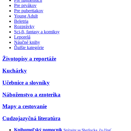
Pre najmenších
Pre prvákov
Pre pubertiakov
Young Adult
Beletria
Rozprávky
Sci-fi, fantasy a komiksy
Leporelá
Náučné knihy
Ďalšie kategórie
Životopisy a reportáže
Kuchárky
Učebnice a slovníky
Náboženstvo a ezoterika
Mapy a cestovanie
Cudzojazyčná literatúra
Knihomoľský pomocník
Spýtajte sa Sherlocka, čo čítať