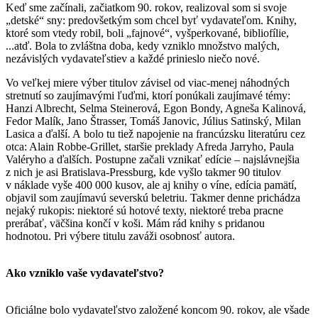
Keď sme začínali, začiatkom 90. rokov, realizoval som si svoje
„detské“ sny: predovšetkým som chcel byť vydavateľom. Knihy,
ktoré som vtedy robil, boli „fajnové“, vyšperkované, bibliofílie,
...atď. Bola to zvláštna doba, kedy vzniklo množstvo malých,
nezávislých vydavateľstiev a každé prinieslo niečo nové.
Vo veľkej miere výber titulov závisel od viac-menej náhodných
stretnutí so zaujímavými ľuďmi, ktorí ponúkali zaujímavé témy:
Hanzi Albrecht, Selma Steinerová, Egon Bondy, Agneša Kalinová,
Fedor Malík, Jano Štrasser, Tomáš Janovic, Július Satinský, Milan
Lasica a ďalší. A bolo tu tiež napojenie na francúzsku literatúru cez
otca: Alain Robbe-Grillet, staršie preklady Afreda Jarryho, Paula
Valéryho a ďalších. Postupne začali vznikať edície – najslávnejšia
z nich je asi Bratislava-Pressburg, kde vyšlo takmer 90 titulov
v náklade vyše 400 000 kusov, ale aj knihy o víne, edícia pamätí,
objavil som zaujímavú severskú beletriu. Takmer denne prichádza
nejaký rukopis: niektoré sú hotové texty, niektoré treba pracne
prerábať, väčšina končí v koši. Mám rád knihy s pridanou
hodnotou. Pri výbere titulu zaváži osobnosť autora.
Ako vzniklo vaše vydavateľstvo?
Oficiálne bolo vydavateľstvo založené koncom 90. rokov, ale všade