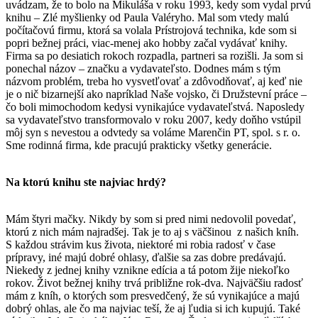
uvádzam, že to bolo na Mikuláša v roku 1993, kedy som vydal prvú
knihu – Zlé myšlienky od Paula Valéryho. Mal som vtedy malú
počítačovú firmu, ktorá sa volala Prístrojová technika, kde som si
popri bežnej práci, viac-menej ako hobby začal vydávať knihy.
Firma sa po desiatich rokoch rozpadla, partneri sa rozišli. Ja som si
ponechal názov – značku a vydavateľsto. Dodnes mám s tým
názvom problém, treba ho vysvetľovať a zdôvodňovať, aj keď nie
je o nič bizarnejší ako napríklad Naše vojsko, či Družstevní práce –
čo boli mimochodom kedysi vynikajúce vydavateľstvá. Naposledy
sa vydavateľstvo transformovalo v roku 2007, kedy doňho vstúpil
môj syn s nevestou a odvtedy sa voláme Marenčin PT, spol. s r. o.
Sme rodinná firma, kde pracujú prakticky všetky generácie.
Na ktorú knihu ste najviac hrdý?
Mám štyri mačky. Nikdy by som si pred nimi nedovolil povedať,
ktorú z nich mám najradšej. Tak je to aj s väčšinou z našich kníh.
S každou strávim kus života, niektoré mi robia radosť v čase
prípravy, iné majú dobré ohlasy, ďalšie sa zas dobre predávajú.
Niekedy z jednej knihy vznikne edícia a tá potom žije niekoľko
rokov. Život bežnej knihy trvá približne rok-dva. Najväčšiu radosť
mám z kníh, o ktorých som presvedčený, že sú vynikajúce a majú
dobrý ohlas, ale čo ma najviac teší, že aj ľudia si ich kupujú. Také