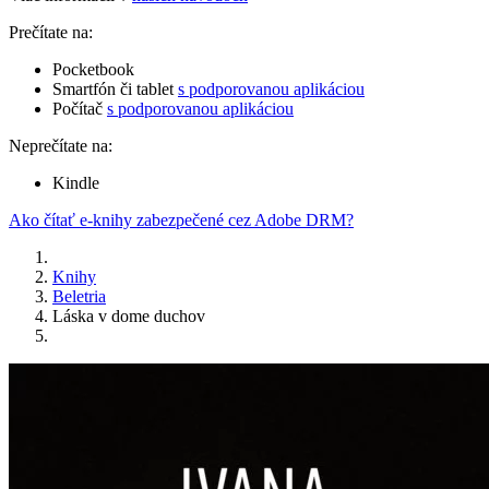
Prečítate na:
Pocketbook
Smartfón či tablet
s podporovanou aplikáciou
Počítač
s podporovanou aplikáciou
Neprečítate na:
Kindle
Ako čítať e-knihy zabezpečené cez Adobe DRM?
Knihy
Beletria
Láska v dome duchov