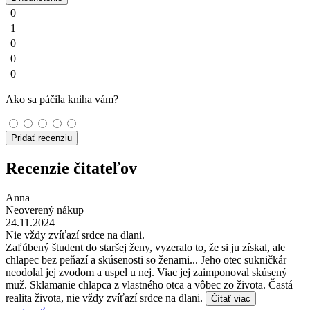
0
1
0
0
0
Ako sa páčila kniha vám?
Pridať recenziu
Recenzie čitateľov
Anna
Neoverený nákup
24.11.2024
Nie vždy zvíťazí srdce na dlani.
Zaľúbený študent do staršej ženy, vyzeralo to, že si ju získal, ale
chlapec bez peňazí a skúsenosti so ženami... Jeho otec sukničkár
neodolal jej zvodom a uspel u nej. Viac jej zaimponoval skúsený
muž. Sklamanie chlapca z vlastného otca a vôbec zo života. Častá
realita života, nie vždy zvíťazí srdce na dlani.
Čítať viac