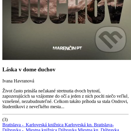
Láska v dome duchov
Ivana Havranová
Život často prináša nečakané stretnutia dvoch bytostí,
zapozerajúcich sa vzájomne do očí a jeden z nich pocíti niečo veľké,
vznešené, nezabudnuteľné. Celkom takáto príhoda sa stala Ondrovi,
študentíkovi z neveľkého mesta...
(3)
Bratislava -
Karloveská knižnica
Karloveská kn.
Bratislava-
Dúbravka -
Miestna knižnica Dúbravka
Miestna kn. Dúbravka