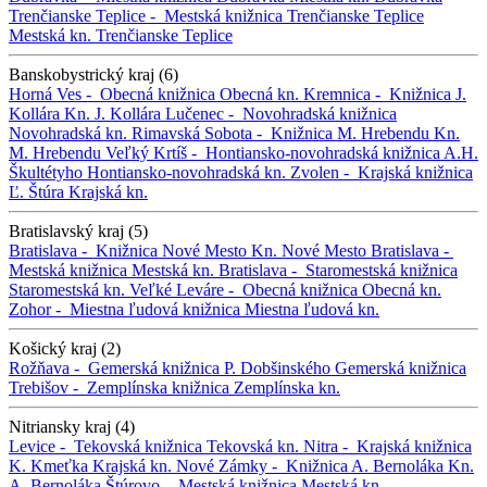
Trenčianske Teplice -
Mestská knižnica Trenčianske Teplice
Mestská kn. Trenčianske Teplice
Banskobystrický kraj (6)
Horná Ves -
Obecná knižnica
Obecná kn.
Kremnica -
Knižnica J.
Kollára
Kn. J. Kollára
Lučenec -
Novohradská knižnica
Novohradská kn.
Rimavská Sobota -
Knižnica M. Hrebendu
Kn.
M. Hrebendu
Veľký Krtíš -
Hontiansko-novohradská knižnica A.H.
Škultétyho
Hontiansko-novohradská kn.
Zvolen -
Krajská knižnica
Ľ. Štúra
Krajská kn.
Bratislavský kraj (5)
Bratislava -
Knižnica Nové Mesto
Kn. Nové Mesto
Bratislava -
Mestská knižnica
Mestská kn.
Bratislava -
Staromestská knižnica
Staromestská kn.
Veľké Leváre -
Obecná knižnica
Obecná kn.
Zohor -
Miestna ľudová knižnica
Miestna ľudová kn.
Košický kraj (2)
Rožňava -
Gemerská knižnica P. Dobšinského
Gemerská knižnica
Trebišov -
Zemplínska knižnica
Zemplínska kn.
Nitriansky kraj (4)
Levice -
Tekovská knižnica
Tekovská kn.
Nitra -
Krajská knižnica
K. Kmeťka
Krajská kn.
Nové Zámky -
Knižnica A. Bernoláka
Kn.
A. Bernoláka
Štúrovo -
Mestská knižnica
Mestská kn.