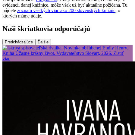
evidencii danej knižnice, môže však už byť aktuálne požičaná. Tu
nájdete
zoznam všetkých viac ako 200 slovenských knižníc
, o
ktorých máme údaje.
Naši škriatkovia odporúčajú
Predchádzajúce
Ďalšie