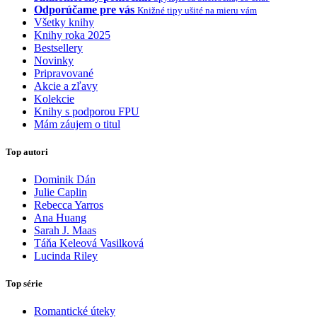
Odporúčame pre vás
Knižné tipy ušité na mieru vám
Všetky knihy
Knihy roka 2025
Bestsellery
Novinky
Pripravované
Akcie a zľavy
Kolekcie
Knihy s podporou FPU
Mám záujem o titul
Top autori
Dominik Dán
Julie Caplin
Rebecca Yarros
Ana Huang
Sarah J. Maas
Táňa Keleová Vasilková
Lucinda Riley
Top série
Romantické úteky