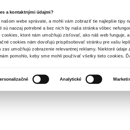
es a kontaktnými údajmi?
našom webe správate, a mohli vám zobraziť tie najlepšie tipy n
é sú naozaj potrebné a bez nich by naša stránka vôbec nefung
 cookies, ktoré nám umožňujú zisťovať, ako náš web funguje, a 
ačné cookies nám dovoľujú prispôsobovať stránku pre vašu lepši
zas umožňujú zobrazenie relevantnej reklamy. Niektoré údaje z
y nám pomohlo, keby sme mohli používať všetky tieto cookies. 
ersonalizačné
Analytické
Marketi