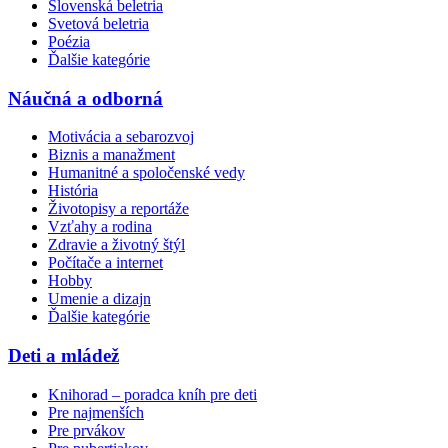
Slovenská beletria
Svetová beletria
Poézia
Ďalšie kategórie
Náučná a odborná
Motivácia a sebarozvoj
Biznis a manažment
Humanitné a spoločenské vedy
História
Životopisy a reportáže
Vzťahy a rodina
Zdravie a životný štýl
Počítače a internet
Hobby
Umenie a dizajn
Ďalšie kategórie
Deti a mládež
Knihorad – poradca kníh pre deti
Pre najmenších
Pre prvákov