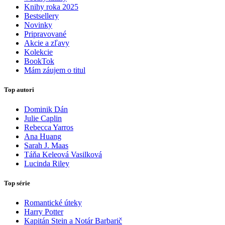
Knihy roka 2025
Bestsellery
Novinky
Pripravované
Akcie a zľavy
Kolekcie
BookTok
Mám záujem o titul
Top autori
Dominik Dán
Julie Caplin
Rebecca Yarros
Ana Huang
Sarah J. Maas
Táňa Keleová Vasilková
Lucinda Riley
Top série
Romantické úteky
Harry Potter
Kapitán Stein a Notár Barbarič