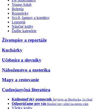
Pre pubertiakov
Young Adult
Beletria
Rozprávky
Sci-fi, fantasy a komiksy
Leporelá
Náučné knihy
Ďalšie kategórie
Životopisy a reportáže
Kuchárky
Učebnice a slovníky
Náboženstvo a ezoterika
Mapy a cestovanie
Cudzojazyčná literatúra
Knihomoľský pomocník
Spýtajte sa Sherlocka, čo čítať
Odporúčame pre vás
Knižné tipy ušité na mieru vám
Všetky knihy