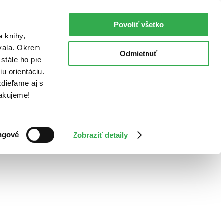
Povoliť všetko
a knihy,
ovala. Okrem
Odmietnuť
stále ho pre
u orientáciu.
dieľame aj s
Ďakujeme!
ngové
Zobraziť detaily