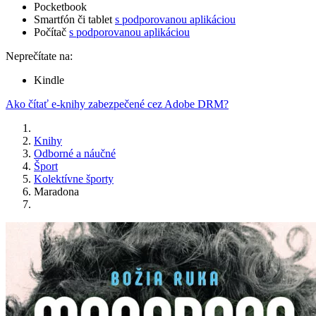
Pocketbook
Smartfón či tablet
s podporovanou aplikáciou
Počítač
s podporovanou aplikáciou
Neprečítate na:
Kindle
Ako čítať e-knihy zabezpečené cez Adobe DRM?
Knihy
Odborné a náučné
Šport
Kolektívne športy
Maradona