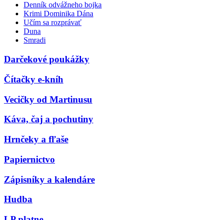
Denník odvážneho bojka
Krimi Dominika Dána
Učím sa rozprávať
Duna
Smradi
Darčekové poukážky
Čítačky e-kníh
Vecičky od Martinusu
Káva, čaj a pochutiny
Hrnčeky a fľaše
Papiernictvo
Zápisníky a kalendáre
Hudba
LP platne