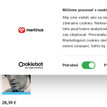
Doručenie
Kníhkupectvá
Knihovrátok
Poukážky
Knižný blog
Kontakt
Môžeme pracovať s cooki
Aby sme vedeli, ako sa na 
zbierame cookies. Niektor
E-knihy
Audioknihy
Hry
Filmy
Knihy
Doplnky
toho používame analytické
vás zlepšovať. Personaliz
Vyhľadávanie
Marketingové cookies nám 
tretími stranami. Veľmi b
Prihlásiť
Výber
Potrebné
P
súhlasu
20,39 €