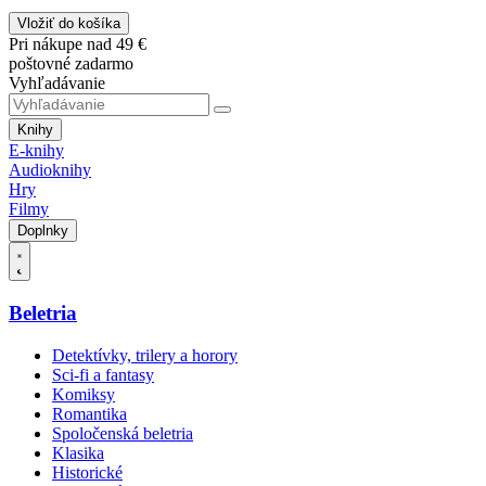
Vložiť do košíka
Pri nákupe nad 49 €
poštovné zadarmo
Vyhľadávanie
Knihy
E-knihy
Audioknihy
Hry
Filmy
Doplnky
Beletria
Detektívky, trilery a horory
Sci-fi a fantasy
Komiksy
Romantika
Spoločenská beletria
Klasika
Historické