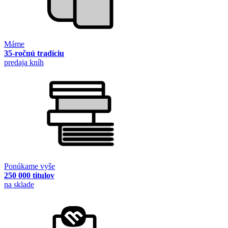
Máme
35-ročnú tradíciu
predaja kníh
Ponúkame vyše
250 000 titulov
na sklade