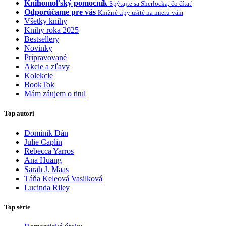
Knihomoľský pomocník
Spýtajte sa Sherlocka, čo čítať
Odporúčame pre vás
Knižné tipy ušité na mieru vám
Všetky knihy
Knihy roka 2025
Bestsellery
Novinky
Pripravované
Akcie a zľavy
Kolekcie
BookTok
Mám záujem o titul
Top autori
Dominik Dán
Julie Caplin
Rebecca Yarros
Ana Huang
Sarah J. Maas
Táňa Keleová Vasilková
Lucinda Riley
Top série