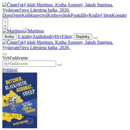
Doručenie
Kníhkupectvá
Knihovrátok
Poukážky
Knižný blog
Kontakt
E-knihy
Audioknihy
Hry
Filmy
Knihy
Doplnky
Vyhľadávanie
Prihlásiť