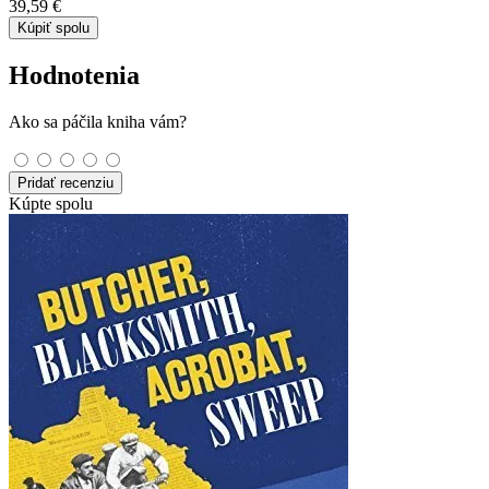
39,59 €
Kúpiť spolu
Hodnotenia
Ako sa páčila kniha vám?
Pridať recenziu
Kúpte spolu