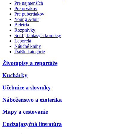
Pre najmenších
Pre prvákov
Pre pubertiakov
Young Adult
Beletria
Rozprávky
Sci-fi, fantasy a komiksy
Leporelá
Náučné knihy
Ďalšie kategórie
Životopisy a reportáže
Kuchárky
Učebnice a slovníky
Náboženstvo a ezoterika
Mapy a cestovanie
Cudzojazyčná literatúra