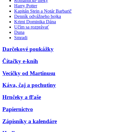
Romantické úteky
Harry Potter
Kapitán Stein a Notár Barbarič
Denník odvážneho bojka
Krimi Dominika Dána
Učím sa rozprávať
Duna
Smradi
Darčekové poukážky
Čítačky e-kníh
Vecičky od Martinusu
Káva, čaj a pochutiny
Hrnčeky a fľaše
Papiernictvo
Zápisníky a kalendáre