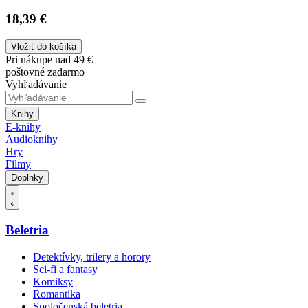
18,39 €
Vložiť do košíka
Pri nákupe nad 49 €
poštovné zadarmo
Vyhľadávanie
Knihy
E-knihy
Audioknihy
Hry
Filmy
Doplnky
Beletria
Detektívky, trilery a horory
Sci-fi a fantasy
Komiksy
Romantika
Spoločenská beletria