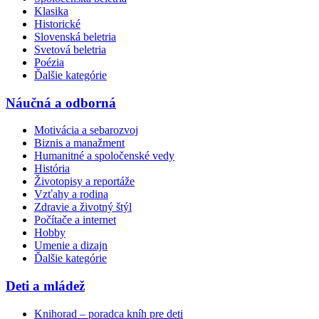
Klasika
Historické
Slovenská beletria
Svetová beletria
Poézia
Ďalšie kategórie
Náučná a odborná
Motivácia a sebarozvoj
Biznis a manažment
Humanitné a spoločenské vedy
História
Životopisy a reportáže
Vzťahy a rodina
Zdravie a životný štýl
Počítače a internet
Hobby
Umenie a dizajn
Ďalšie kategórie
Deti a mládež
Knihorad – poradca kníh pre deti