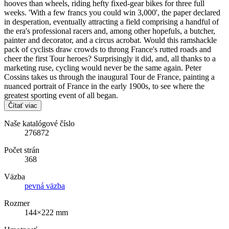
hooves than wheels, riding hefty fixed-gear bikes for three full
weeks. 'With a few francs you could win 3,000', the paper declared
in desperation, eventually attracting a field comprising a handful of
the era's professional racers and, among other hopefuls, a butcher,
painter and decorator, and a circus acrobat. Would this ramshackle
pack of cyclists draw crowds to throng France's rutted roads and
cheer the first Tour heroes? Surprisingly it did, and, all thanks to a
marketing ruse, cycling would never be the same again. Peter
Cossins takes us through the inaugural Tour de France, painting a
nuanced portrait of France in the early 1900s, to see where the
greatest sporting event of all began.
Čítať viac
Naše katalógové číslo
276872
Počet strán
368
Väzba
pevná väzba
Rozmer
144×222 mm