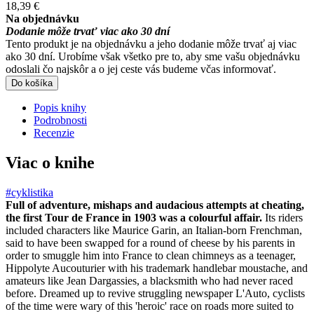
18,39 €
Na objednávku
Dodanie môže trvať viac ako 30 dní
Tento produkt je na objednávku a jeho dodanie môže trvať aj viac
ako 30 dní. Urobíme však všetko pre to, aby sme vašu objednávku
odoslali čo najskôr a o jej ceste vás budeme včas informovať.
Do košíka
Popis knihy
Podrobnosti
Recenzie
Viac o knihe
#cyklistika
Full of adventure, mishaps and audacious attempts at cheating,
the first Tour de France in 1903 was a colourful affair.
Its riders
included characters like Maurice Garin, an Italian-born Frenchman,
said to have been swapped for a round of cheese by his parents in
order to smuggle him into France to clean chimneys as a teenager,
Hippolyte Aucouturier with his trademark handlebar moustache, and
amateurs like Jean Dargassies, a blacksmith who had never raced
before. Dreamed up to revive struggling newspaper L'Auto, cyclists
of the time were wary of this 'heroic' race on roads more suited to