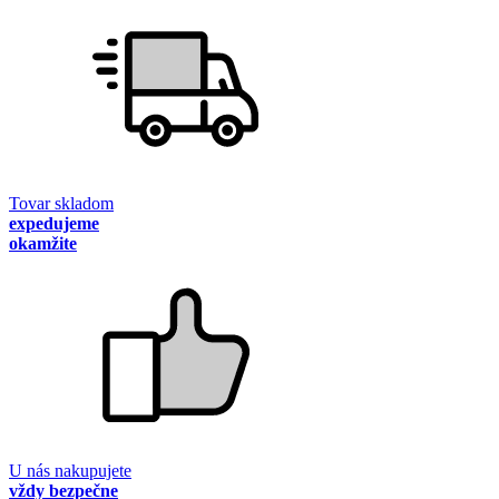
Tovar skladom
expedujeme
okamžite
U nás nakupujete
vždy bezpečne