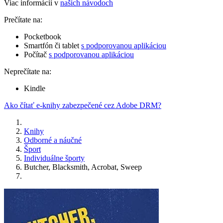
Viac informácií v
našich návodoch
Prečítate na:
Pocketbook
Smartfón či tablet
s podporovanou aplikáciou
Počítač
s podporovanou aplikáciou
Neprečítate na:
Kindle
Ako čítať e-knihy zabezpečené cez Adobe DRM?
Knihy
Odborné a náučné
Šport
Individuálne športy
Butcher, Blacksmith, Acrobat, Sweep