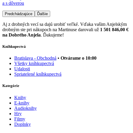
a s dôverou
Predchádzajúce
Ďalšie
Aj z drobných vecí sa dajú urobiť veľké. Vďaka vašim Anjelským
drobným ste pri nákupoch na Martinuse darovali už
1 501 846,00 €
na Dobrého Anjela
. Ďakujeme!
Kníhkupectvá
Bratislava - Obchodná
• Otvárame o 10:00
Všetky kníhkupectvá
Udalosti
Spriatelené kníhkupectvá
Kategórie
Knihy
E-knihy
Audioknihy
Hry
Filmy
Doplnky