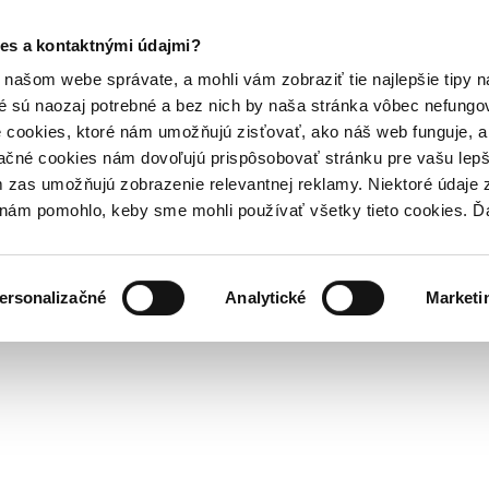
es a kontaktnými údajmi?
našom webe správate, a mohli vám zobraziť tie najlepšie tipy n
é sú naozaj potrebné a bez nich by naša stránka vôbec nefung
 cookies, ktoré nám umožňujú zisťovať, ako náš web funguje, a 
ačné cookies nám dovoľujú prispôsobovať stránku pre vašu lepši
zas umožňujú zobrazenie relevantnej reklamy. Niektoré údaje z
y nám pomohlo, keby sme mohli používať všetky tieto cookies. 
ersonalizačné
Analytické
Marketi