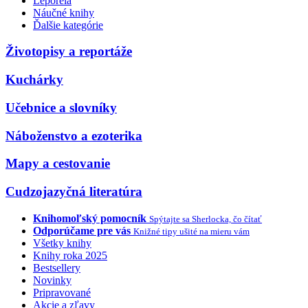
Leporelá
Náučné knihy
Ďalšie kategórie
Životopisy a reportáže
Kuchárky
Učebnice a slovníky
Náboženstvo a ezoterika
Mapy a cestovanie
Cudzojazyčná literatúra
Knihomoľský pomocník
Spýtajte sa Sherlocka, čo čítať
Odporúčame pre vás
Knižné tipy ušité na mieru vám
Všetky knihy
Knihy roka 2025
Bestsellery
Novinky
Pripravované
Akcie a zľavy