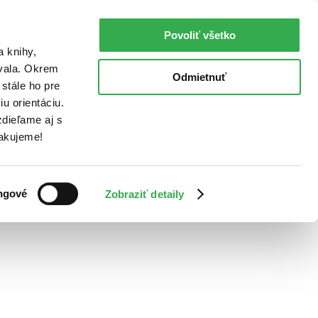
Povoliť všetko
a knihy,
ovala. Okrem
Odmietnuť
stále ho pre
u orientáciu.
dieľame aj s
Ďakujeme!
ngové
Zobraziť detaily