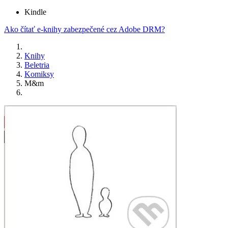
Kindle
Ako čítať e-knihy zabezpečené cez Adobe DRM?
Knihy
Beletria
Komiksy
M&m