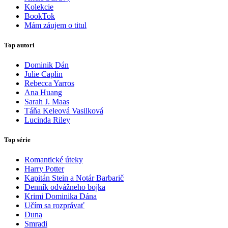
Kolekcie
BookTok
Mám záujem o titul
Top autori
Dominik Dán
Julie Caplin
Rebecca Yarros
Ana Huang
Sarah J. Maas
Táňa Keleová Vasilková
Lucinda Riley
Top série
Romantické úteky
Harry Potter
Kapitán Stein a Notár Barbarič
Denník odvážneho bojka
Krimi Dominika Dána
Učím sa rozprávať
Duna
Smradi