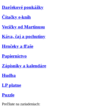
Darčekové poukážky
Čítačky e-kníh
Vecičky od Martinusu
Káva, čaj a pochutiny
Hrnčeky a fľaše
Papiernictvo
Zápisníky a kalendáre
Hudba
LP platne
Puzzle
Prečítate na zariadeniach: