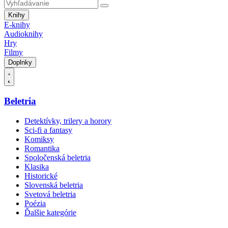
Knihy
E-knihy
Audioknihy
Hry
Filmy
Doplnky
Beletria
Detektívky, trilery a horory
Sci-fi a fantasy
Komiksy
Romantika
Spoločenská beletria
Klasika
Historické
Slovenská beletria
Svetová beletria
Poézia
Ďalšie kategórie