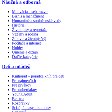
Náučná a odborná
Motivácia a sebarozvoj
Biznis a manažment
Humanitné a spoločenské vedy
História
Životopisy a reportáže
Vzťahy a rodina
Zdravie a životný štýl
Počítače a internet
Hobby
Umenie a dizajn
Ďalšie kategórie
Deti a mládež
Knihorad – poradca kníh pre deti
Pre najmenších
Pre prvákov
Pre pubertiakov
Young Adult
Beletria
Rozprávky
Sci-fi, fantasy a komiksy