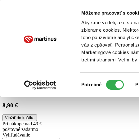
Doručenie
Kníhkupectvá
Knihovrátok
Poukážky
Knižný blog
Kontakt
Môžeme pracovať s cooki
Aby sme vedeli, ako sa na 
zbierame cookies. Niektor
E-knihy
Audioknihy
Hry
Filmy
Knihy
Doplnky
toho používame analytické
vás zlepšovať. Personaliz
Vyhľadávanie
Marketingové cookies nám 
tretími stranami. Veľmi b
Prihlásiť
Výber
Potrebné
P
súhlasu
8,90 €
Vložiť do košíka
Pri nákupe nad 49 €
poštovné zadarmo
Vyhľadávanie