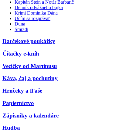
Kapitán Stein a Notár Barbarič
Denník odvážneho bojka
Krimi Dominika Dána
Učím sa rozprávať
Duna
Smradi
Darčekové poukážky
Čítačky e-kníh
Vecičky od Martinusu
Káva, čaj a pochutiny
Hrnčeky a fľaše
Papiernictvo
Zápisníky a kalendáre
Hudba