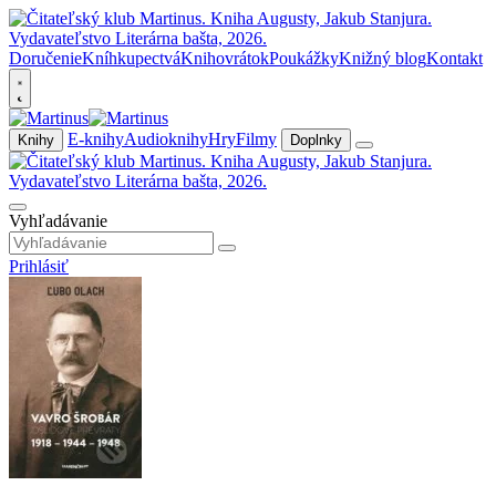
Doručenie
Kníhkupectvá
Knihovrátok
Poukážky
Knižný blog
Kontakt
E-knihy
Audioknihy
Hry
Filmy
Knihy
Doplnky
Vyhľadávanie
Prihlásiť