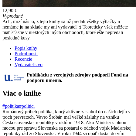
12,90 €
Vypredané
Ach, mrzí nás to, z tejto knihy sa už predali všetky výtlačky a
nemáme ju na sklade my ani vydavateľ :( Teoreticky však môžete
mať šťastie v niektorých iných obchodoch, ktoré ešte nepredali
posledné kusy.
Popis knihy
Podrobnosti
Recenzie
Vydavateľstvo
Publikáciu z verejných zdrojov podporil Fond na
podporu umenia.
Viac o knihe
#politika
#politici
Románový príbeh politika, ktorý aktívne zasiahol do našich dejín v
troch prevratoch. Vavro Šrobár, mal veľké zásluhy na vzniku
Československej republiky v októbri 1918. Ako Minister s plnou
mocou pre správu Slovenska sa postaral o odchod vojsk Maďarskej
republiky rád zo Slovenska. V roku 1944 sa opäť dostal do víru