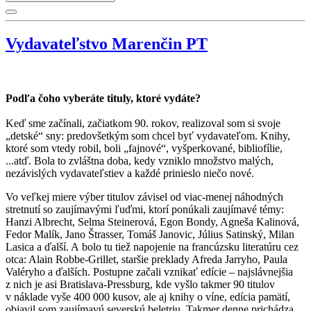
Vydavateľstvo Marenčin PT
Podľa čoho vyberáte tituly, ktoré vydáte?
Keď sme začínali, začiatkom 90. rokov, realizoval som si svoje
„detské“ sny: predovšetkým som chcel byť vydavateľom. Knihy,
ktoré som vtedy robil, boli „fajnové“, vyšperkované, bibliofílie,
...atď. Bola to zvláštna doba, kedy vzniklo množstvo malých,
nezávislých vydavateľstiev a každé prinieslo niečo nové.
Vo veľkej miere výber titulov závisel od viac-menej náhodných
stretnutí so zaujímavými ľuďmi, ktorí ponúkali zaujímavé témy:
Hanzi Albrecht, Selma Steinerová, Egon Bondy, Agneša Kalinová,
Fedor Malík, Jano Štrasser, Tomáš Janovic, Július Satinský, Milan
Lasica a ďalší. A bolo tu tiež napojenie na francúzsku literatúru cez
otca: Alain Robbe-Grillet, staršie preklady Afreda Jarryho, Paula
Valéryho a ďalších. Postupne začali vznikať edície – najslávnejšia
z nich je asi Bratislava-Pressburg, kde vyšlo takmer 90 titulov
v náklade vyše 400 000 kusov, ale aj knihy o víne, edícia pamätí,
objavil som zaujímavú severskú beletriu. Takmer denne prichádza