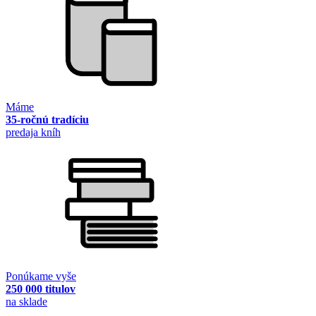
Máme
35-ročnú tradíciu
predaja kníh
Ponúkame vyše
250 000 titulov
na sklade