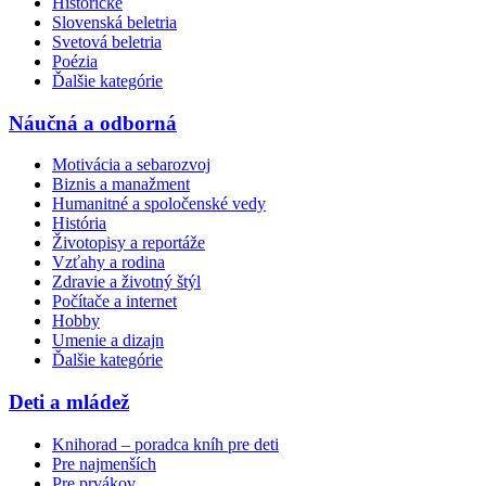
Historické
Slovenská beletria
Svetová beletria
Poézia
Ďalšie kategórie
Náučná a odborná
Motivácia a sebarozvoj
Biznis a manažment
Humanitné a spoločenské vedy
História
Životopisy a reportáže
Vzťahy a rodina
Zdravie a životný štýl
Počítače a internet
Hobby
Umenie a dizajn
Ďalšie kategórie
Deti a mládež
Knihorad – poradca kníh pre deti
Pre najmenších
Pre prvákov