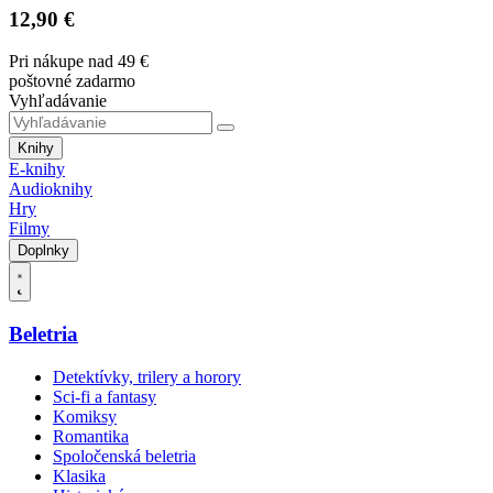
12,90 €
Pri nákupe nad 49 €
poštovné zadarmo
Vyhľadávanie
Knihy
E-knihy
Audioknihy
Hry
Filmy
Doplnky
Beletria
Detektívky, trilery a horory
Sci-fi a fantasy
Komiksy
Romantika
Spoločenská beletria
Klasika