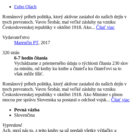
Ľubo Olach
Románový príbeh politika, ktorý aktívne zasiahol do našich dejín v
troch prevratoch. Vavro Šrobár, mal veľké zásluhy na vzniku
Československej republiky v októbri 1918. Ako...
Čítať viac
Vydavateľstvo
Marenčin PT
, 2017
320 strán
6-7 hodín čítania
Vychádzame z priemerného údaju o rýchlosti čítania 230 slov
za minútu, od knihy ku knihe a čitateľa ku čitateľovi sa to
však môže líšiť.
Románový príbeh politika, ktorý aktívne zasiahol do našich dejín v
troch prevratoch. Vavro Šrobár, mal veľké zásluhy na vzniku
Československej republiky v októbri 1918. Ako Minister s plnou
mocou pre správu Slovenska sa postaral o odchod vojsk...
Čítať viac
Pevná väzba
Slovenčina
Vypredané
Ach, mrzí nás to, z tejto knihy sa už predali všetky výtlačky a