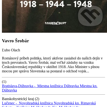
Vavro Šrobár
Ľubo Olach
Románový príbeh politika, ktorý aktívne zasiahol do našich dejín v
troch prevratoch. Vavro Šrobár, mal veľké zásluhy na vzniku
Československej republiky v októbri 1918. Ako Minister s plnou
mocou pre správu Slovenska sa postaral o odchod vojsk...
(1)
Bratislava-Dúbravka -
Miestna knižnica Dúbravka
Miestna kn.
Dúbravka
Banskobystrický kraj (2)
Lučenec -
Novohradská knižnica
Novohradská kn.
Rimavská