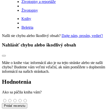
Životopisy a reportáže
Životopisy
Knihy
Beletria
Našli ste chybu alebo škodlivý obsah?
Dajte nám, prosím, vedieť!
Nahlásiť chybu alebo škodlivý obsah
Máte o knihe viac informácií ako je na tejto stránke alebo ste našli
chybu? Budeme vám veľmi vďační, ak nám pomôžete s doplnením
informácií na našich stránkach.
Hodnotenia
Ako sa páčila kniha vám?
Pridať recenziu