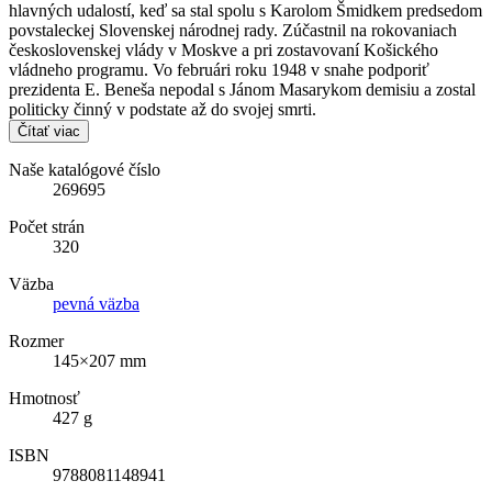
hlavných udalostí, keď sa stal spolu s Karolom Šmidkem predsedom
povstaleckej Slovenskej národnej rady. Zúčastnil na rokovaniach
československej vlády v Moskve a pri zostavovaní Košického
vládneho programu. Vo februári roku 1948 v snahe podporiť
prezidenta E. Beneša nepodal s Jánom Masarykom demisiu a zostal
politicky činný v podstate až do svojej smrti.
Čítať viac
Naše katalógové číslo
269695
Počet strán
320
Väzba
pevná väzba
Rozmer
145×207 mm
Hmotnosť
427 g
ISBN
9788081148941