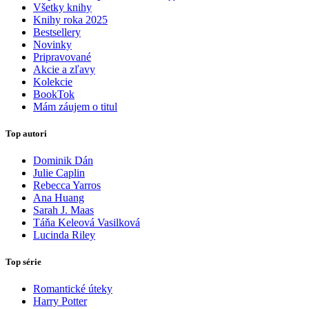
Všetky knihy
Knihy roka 2025
Bestsellery
Novinky
Pripravované
Akcie a zľavy
Kolekcie
BookTok
Mám záujem o titul
Top autori
Dominik Dán
Julie Caplin
Rebecca Yarros
Ana Huang
Sarah J. Maas
Táňa Keleová Vasilková
Lucinda Riley
Top série
Romantické úteky
Harry Potter