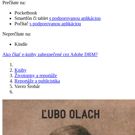
Prečítate na:
Pocketbook
Smartfón či tablet
s podporovanou aplikáciou
Počítač
s podporovanou aplikáciou
Neprečítate na:
Kindle
Ako čítať e-knihy zabezpečené cez Adobe DRM?
Knihy
Životopisy a reportáže
Reportáže a publicistika
Vavro Šrobár