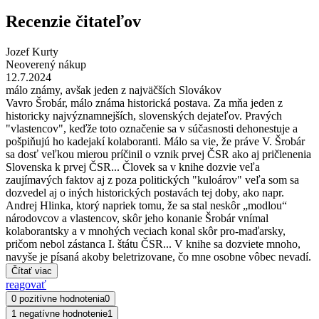
Recenzie čitateľov
Jozef Kurty
Neoverený nákup
12.7.2024
málo známy, avšak jeden z najväčších Slovákov
Vavro Šrobár, málo známa historická postava. Za mňa jeden z
historicky najvýznamnejších, slovenských dejateľov. Pravých
"vlastencov", keďže toto označenie sa v súčasnosti dehonestuje a
pošpiňujú ho kadejakí kolaboranti. Málo sa vie, že práve V. Šrobár
sa dosť veľkou mierou príčinil o vznik prvej ČSR ako aj pričlenenia
Slovenska k prvej ČSR... Človek sa v knihe dozvie veľa
zaujímavých faktov aj z poza politických "kuloárov" veľa som sa
dozvedel aj o iných historických postavách tej doby, ako napr.
Andrej Hlinka, ktorý napriek tomu, že sa stal neskôr „modlou“
národovcov a vlastencov, skôr jeho konanie Šrobár vnímal
kolaborantsky a v mnohých veciach konal skôr pro-maďarsky,
pričom nebol zástanca I. štátu ČSR... V knihe sa dozviete mnoho,
navyše je písaná akoby beletrizovane, čo mne osobne vôbec nevadí.
Čítať viac
reagovať
0 pozitívne hodnotenia
0
1 negatívne hodnotenie
1