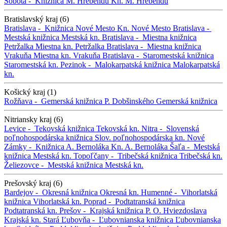
Sobota -
Knižnica M. Hrebendu
Kn. M. Hrebendu
Bratislavský kraj (6)
Bratislava -
Knižnica Nové Mesto
Kn. Nové Mesto
Bratislava -
Mestská knižnica
Mestská kn.
Bratislava -
Miestna knižnica
Petržalka
Miestna kn. Petržalka
Bratislava -
Miestna knižnica
Vrakuňa
Miestna kn. Vrakuňa
Bratislava -
Staromestská knižnica
Staromestská kn.
Pezinok -
Malokarpatská knižnica
Malokarpatská
kn.
Košický kraj (1)
Rožňava -
Gemerská knižnica P. Dobšinského
Gemerská knižnica
Nitriansky kraj (6)
Levice -
Tekovská knižnica
Tekovská kn.
Nitra -
Slovenská
poľnohospodárska knižnica
Slov. poľnohospodárska kn.
Nové
Zámky -
Knižnica A. Bernoláka
Kn. A. Bernoláka
Šaľa -
Mestská
knižnica
Mestská kn.
Topoľčany -
Tribečská knižnica
Tribečská kn.
Želiezovce -
Mestská knižnica
Mestská kn.
Prešovský kraj (6)
Bardejov -
Okresná knižnica
Okresná kn.
Humenné -
Vihorlatská
knižnica
Vihorlatská kn.
Poprad -
Podtatranská knižnica
Podtatranská kn.
Prešov -
Krajská knižnica P. O. Hviezdoslava
Krajská kn.
Stará Ľubovňa -
Ľubovnianska knižnica
Ľubovnianska