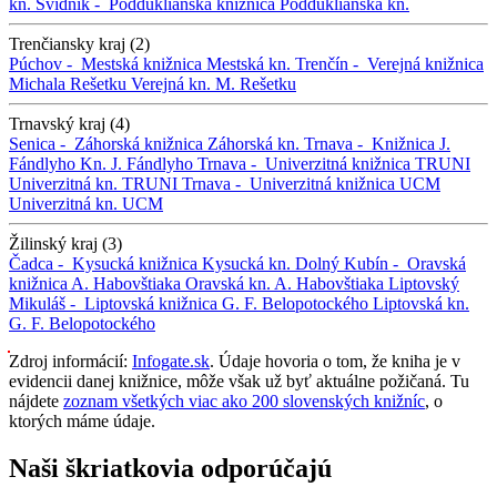
kn.
Svidník -
Podduklianska knižnica
Podduklianska kn.
Trenčiansky kraj (2)
Púchov -
Mestská knižnica
Mestská kn.
Trenčín -
Verejná knižnica
Michala Rešetku
Verejná kn. M. Rešetku
Trnavský kraj (4)
Senica -
Záhorská knižnica
Záhorská kn.
Trnava -
Knižnica J.
Fándlyho
Kn. J. Fándlyho
Trnava -
Univerzitná knižnica TRUNI
Univerzitná kn. TRUNI
Trnava -
Univerzitná knižnica UCM
Univerzitná kn. UCM
Žilinský kraj (3)
Čadca -
Kysucká knižnica
Kysucká kn.
Dolný Kubín -
Oravská
knižnica A. Habovštiaka
Oravská kn. A. Habovštiaka
Liptovský
Mikuláš -
Liptovská knižnica G. F. Belopotockého
Liptovská kn.
G. F. Belopotockého
Zdroj informácií:
Infogate.sk
. Údaje hovoria o tom, že kniha je v
evidencii danej knižnice, môže však už byť aktuálne požičaná. Tu
nájdete
zoznam všetkých viac ako 200 slovenských knižníc
, o
ktorých máme údaje.
Naši škriatkovia odporúčajú