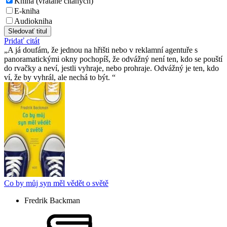
Kniha (vrátane čítaných)
E-kniha
Audiokniha
Sledovať titul
Pridať citát
A já doufám, že jednou na hřišti nebo v reklamní agentuře s
panoramatickými okny pochopíš, že odvážný není ten, kdo se pouští
do rvačky a neví, jestli vyhraje, nebo prohraje. Odvážný je ten, kdo
ví, že by vyhrál, ale nechá to být.
Co by můj syn měl vědět o světě
Fredrik Backman