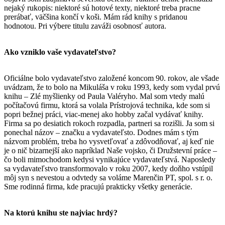
nejaký rukopis: niektoré sú hotové texty, niektoré treba pracne
prerábať, väčšina končí v koši. Mám rád knihy s pridanou
hodnotou. Pri výbere titulu zaváži osobnosť autora.
Ako vzniklo vaše vydavateľstvo?
Oficiálne bolo vydavateľstvo založené koncom 90. rokov, ale všade
uvádzam, že to bolo na Mikuláša v roku 1993, kedy som vydal prvú
knihu – Zlé myšlienky od Paula Valéryho. Mal som vtedy malú
počítačovú firmu, ktorá sa volala Prístrojová technika, kde som si
popri bežnej práci, viac-menej ako hobby začal vydávať knihy.
Firma sa po desiatich rokoch rozpadla, partneri sa rozišli. Ja som si
ponechal názov – značku a vydavateľsto. Dodnes mám s tým
názvom problém, treba ho vysvetľovať a zdôvodňovať, aj keď nie
je o nič bizarnejší ako napríklad Naše vojsko, či Družstevní práce –
čo boli mimochodom kedysi vynikajúce vydavateľstvá. Naposledy
sa vydavateľstvo transformovalo v roku 2007, kedy doňho vstúpil
môj syn s nevestou a odvtedy sa voláme Marenčin PT, spol. s r. o.
Sme rodinná firma, kde pracujú prakticky všetky generácie.
Na ktorú knihu ste najviac hrdý?