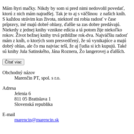
Mám štyri mačky. Nikdy by som si pred nimi nedovolil povedať,
ktorú z nich mám najradšej. Tak je to aj s väčšinou z našich kníh.
S každou strávim kus života, niektoré mi robia radosť v čase
prípravy, iné majú dobré ohlasy, ďalšie sa zas dobre predávajú.
Niekedy z jednej knihy vznikne edícia a tá potom žije niekoľko
rokov. Život bežnej knihy trvá približne rok-dva. Najväčšiu radosť
mám z kníh, o ktorých som presvedčený, že sú vynikajúce a majú
dobrý ohlas, ale čo ma najviac teší, že aj ľudia si ich kupujú. Také
sú knihy Jula Satinského, Jána Roznera, Žo langerovej a ďalších.
Čítať viac
Obchodný názov
Marenčin PT, spol. s r.o.
Adresa
Jelenia 6
811 05 Bratislava 1
Slovenská republika
E-mail
marencin@marencin.sk