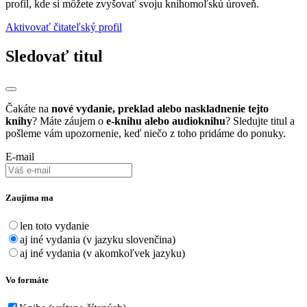
profil, kde si môžete zvyšovať svoju knihomoľskú úroveň.
Aktivovať čitateľský profil
Sledovať titul
Čakáte na
nové vydanie, preklad alebo naskladnenie tejto
knihy
? Máte záujem o
e-knihu alebo audioknihu
? Sledujte titul a
pošleme vám upozornenie, keď niečo z toho pridáme do ponuky.
E-mail
Zaujíma ma
len toto vydanie
aj iné vydania (v jazyku slovenčina)
aj iné vydania (v akomkoľvek jazyku)
Vo formáte