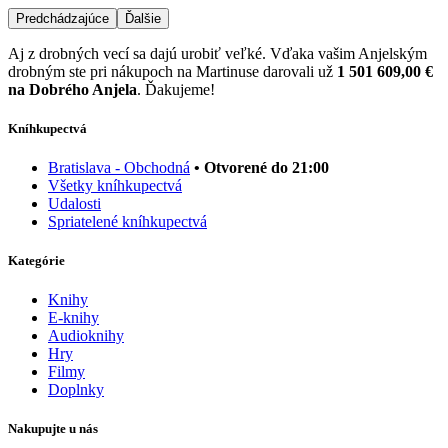
Predchádzajúce
Ďalšie
Aj z drobných vecí sa dajú urobiť veľké. Vďaka vašim Anjelským
drobným ste pri nákupoch na Martinuse darovali už
1 501 609,00 €
na Dobrého Anjela
. Ďakujeme!
Kníhkupectvá
Bratislava - Obchodná
• Otvorené do 21:00
Všetky kníhkupectvá
Udalosti
Spriatelené kníhkupectvá
Kategórie
Knihy
E-knihy
Audioknihy
Hry
Filmy
Doplnky
Nakupujte u nás