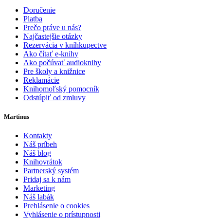
Doručenie
Platba
Prečo práve u nás?
Najčastejšie otázky
Rezervácia v kníhkupectve
Ako čítať e-knihy
Ako počúvať audioknihy
Pre školy a knižnice
Reklamácie
Knihomoľský pomocník
Odstúpiť od zmluvy
Martinus
Kontakty
Náš príbeh
Náš blog
Knihovrátok
Partnerský systém
Pridaj sa k nám
Marketing
Náš labák
Prehlásenie o cookies
Vyhlásenie o prístupnosti