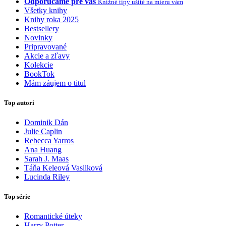
Odporúčame pre vás
Knižné tipy ušité na mieru vám
Všetky knihy
Knihy roka 2025
Bestsellery
Novinky
Pripravované
Akcie a zľavy
Kolekcie
BookTok
Mám záujem o titul
Top autori
Dominik Dán
Julie Caplin
Rebecca Yarros
Ana Huang
Sarah J. Maas
Táňa Keleová Vasilková
Lucinda Riley
Top série
Romantické úteky
Harry Potter