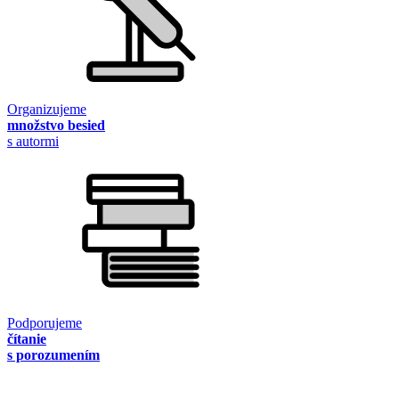
Organizujeme
množstvo besied
s autormi
Podporujeme
čítanie
s porozumením