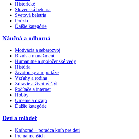
Historické
Slovenská beletria
Svetová beletria
Poézia
Ďalšie kategórie
Náučná a odborná
Motivácia a sebarozvoj
Biznis a manažment
Humanitné a spoločenské vedy
História
Životopisy a reportáže
Vzťahy a rodina
Zdravie a životný štýl
Počítače a internet
Hobby
Umenie a dizajn
Ďalšie kategórie
Deti a mládež
Knihorad – poradca kníh pre deti
Pre najmenších