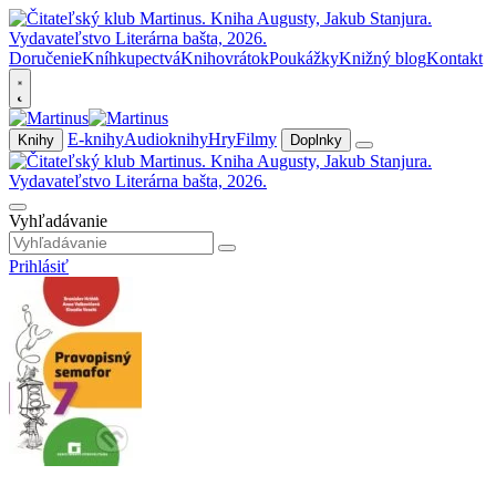
Doručenie
Kníhkupectvá
Knihovrátok
Poukážky
Knižný blog
Kontakt
E-knihy
Audioknihy
Hry
Filmy
Knihy
Doplnky
Vyhľadávanie
Prihlásiť