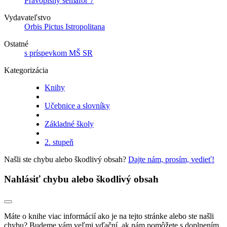
Pravopisný semafor 7
Vydavateľstvo
Orbis Pictus Istropolitana
Ostatné
s príspevkom MŠ SR
Kategorizácia
Knihy
Učebnice a slovníky
Základné školy
2. stupeň
Našli ste chybu alebo škodlivý obsah?
Dajte nám, prosím, vedieť!
Nahlásiť chybu alebo škodlivý obsah
Máte o knihe viac informácií ako je na tejto stránke alebo ste našli
chybu? Budeme vám veľmi vďační, ak nám pomôžete s doplnením