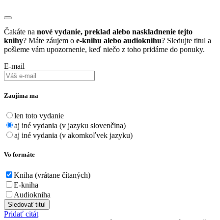
Čakáte na
nové vydanie, preklad alebo naskladnenie tejto
knihy
? Máte záujem o
e-knihu alebo audioknihu
? Sledujte titul a
pošleme vám upozornenie, keď niečo z toho pridáme do ponuky.
E-mail
Zaujíma ma
len toto vydanie
aj iné vydania (v jazyku slovenčina)
aj iné vydania (v akomkoľvek jazyku)
Vo formáte
Kniha (vrátane čítaných)
E-kniha
Audiokniha
Sledovať titul
Pridať citát