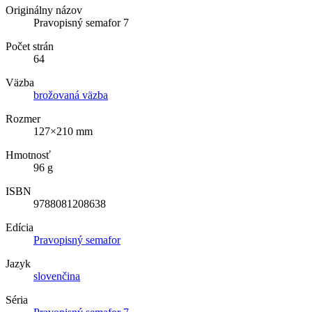
Originálny názov
Pravopisný semafor 7
Počet strán
64
Väzba
brožovaná väzba
Rozmer
127×210 mm
Hmotnosť
96 g
ISBN
9788081208638
Edícia
Pravopisný semafor
Jazyk
slovenčina
Séria