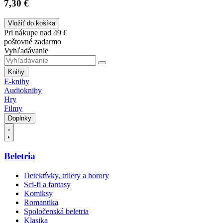
7,30 €
Vložiť do košíka
Pri nákupe nad 49 €
poštovné zadarmo
Vyhľadávanie
Knihy
E-knihy
Audioknihy
Hry
Filmy
Doplnky
Beletria
Detektívky, trilery a horory
Sci-fi a fantasy
Komiksy
Romantika
Spoločenská beletria
Klasika