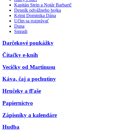
Kapitán Stein a Notár Barbarič
Denník odvážneho bojka
Krimi Dominika Dána
Učím sa rozprávať
Duna
Smradi
Darčekové poukážky
Čítačky e-kníh
Vecičky od Martinusu
Káva, čaj a pochutiny
Hrnčeky a fľaše
Papiernictvo
Zápisníky a kalendáre
Hudba