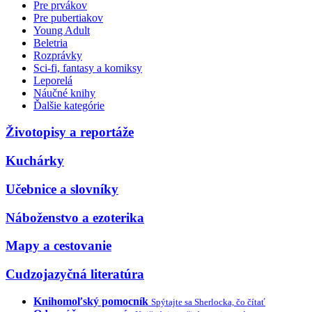
Pre prvákov
Pre pubertiakov
Young Adult
Beletria
Rozprávky
Sci-fi, fantasy a komiksy
Leporelá
Náučné knihy
Ďalšie kategórie
Životopisy a reportáže
Kuchárky
Učebnice a slovníky
Náboženstvo a ezoterika
Mapy a cestovanie
Cudzojazyčná literatúra
Knihomoľský pomocník
Spýtajte sa Sherlocka, čo čítať