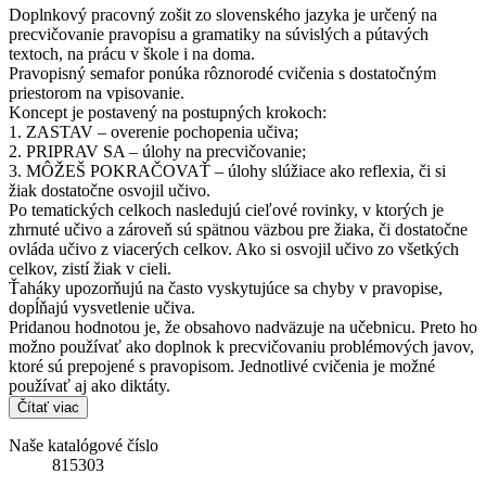
Doplnkový pracovný zošit zo slovenského jazyka je určený na
precvičovanie pravopisu a gramatiky na súvislých a pútavých
textoch, na prácu v škole i na doma.
Pravopisný semafor ponúka rôznorodé cvičenia s dostatočným
priestorom na vpisovanie.
Koncept je postavený na postupných krokoch:
1. ZASTAV – overenie pochopenia učiva;
2. PRIPRAV SA – úlohy na precvičovanie;
3. MÔŽEŠ POKRAČOVAŤ – úlohy slúžiace ako reflexia, či si
žiak dostatočne osvojil učivo.
Po tematických celkoch nasledujú cieľové rovinky, v ktorých je
zhrnuté učivo a zároveň sú spätnou väzbou pre žiaka, či dostatočne
ovláda učivo z viacerých celkov. Ako si osvojil učivo zo všetkých
celkov, zistí žiak v cieli.
Ťaháky upozorňujú na často vyskytujúce sa chyby v pravopise,
dopĺňajú vysvetlenie učiva.
Pridanou hodnotou je, že obsahovo nadväzuje na učebnicu. Preto ho
možno používať ako doplnok k precvičovaniu problémových javov,
ktoré sú prepojené s pravopisom. Jednotlivé cvičenia je možné
používať aj ako diktáty.
Čítať viac
Naše katalógové číslo
815303