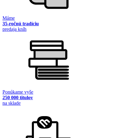
Máme
35-ročnú tradíciu
predaja kníh
Ponúkame vyše
250 000 titulov
na sklade