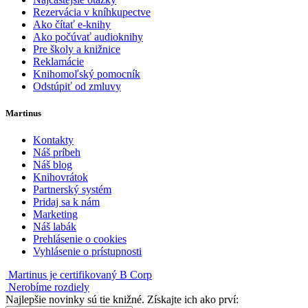
Rezervácia v kníhkupectve
Ako čítať e-knihy
Ako počúvať audioknihy
Pre školy a knižnice
Reklamácie
Knihomoľský pomocník
Odstúpiť od zmluvy
Martinus
Kontakty
Náš príbeh
Náš blog
Knihovrátok
Partnerský systém
Pridaj sa k nám
Marketing
Náš labák
Prehlásenie o cookies
Vyhlásenie o prístupnosti
Martinus je certifikovaný B Corp
Nerobíme rozdiely
Najlepšie novinky sú tie knižné. Získajte ich ako prví: