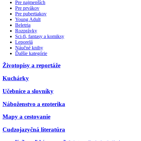
Pre najmenších
Pre prvákov
Pre pubertiakov
Young Adult
Beletria
Rozprávky
Sci-fi, fantasy a komiksy
Leporelá
Náučné knihy
Ďalšie kategórie
Životopisy a reportáže
Kuchárky
Učebnice a slovníky
Náboženstvo a ezoterika
Mapy a cestovanie
Cudzojazyčná literatúra