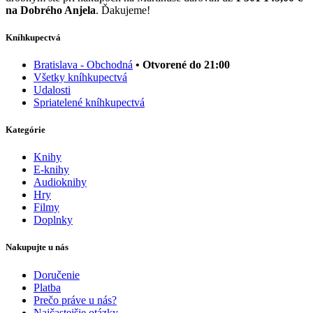
na Dobrého Anjela
. Ďakujeme!
Kníhkupectvá
Bratislava - Obchodná
• Otvorené do 21:00
Všetky kníhkupectvá
Udalosti
Spriatelené kníhkupectvá
Kategórie
Knihy
E-knihy
Audioknihy
Hry
Filmy
Doplnky
Nakupujte u nás
Doručenie
Platba
Prečo práve u nás?
Najčastejšie otázky