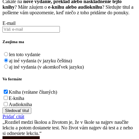
Čakáte na
nové vydanie, preklad alebo naskladnenie tejto
knihy
? Máte záujem o
e-knihu alebo audioknihu
? Sledujte titul a
pošleme vám upozornenie, keď niečo z toho pridáme do ponuky.
E-mail
Zaujíma ma
len toto vydanie
aj iné vydania (v jazyku čeština)
aj iné vydania (v akomkoľvek jazyku)
Vo formáte
Kniha (vrátane čítaných)
E-kniha
Audiokniha
Sledovať titul
Pridať citát
Rozdiel medzi školou a životom je, že v škole sa najprv naučíte
lekciu a potom dostanete test. No život vám najprv dá test a z neho
si odnesiete lekciu.