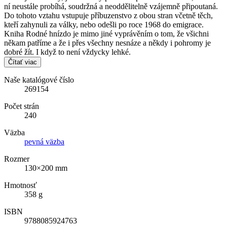
ní neustále probíhá, soudržná a neoddělitelně vzájemně připoutaná.
Do tohoto vztahu vstupuje příbuzenstvo z obou stran včetně těch,
kteří zahynuli za války, nebo odešli po roce 1968 do emigrace.
Kniha Rodné hnízdo je mimo jiné vyprávěním o tom, že všichni
někam patříme a že i přes všechny nesnáze a někdy i pohromy je
dobré žít. I když to není vždycky lehké.
Čítať viac
Naše katalógové číslo
269154
Počet strán
240
Väzba
pevná väzba
Rozmer
130×200 mm
Hmotnosť
358 g
ISBN
9788085924763