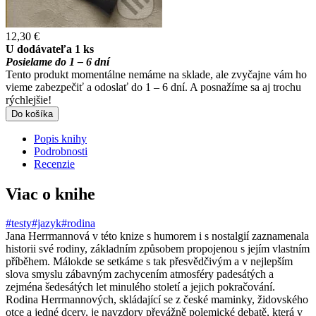
12,30 €
U dodávateľa 1 ks
Posielame do 1 – 6 dní
Tento produkt momentálne nemáme na sklade, ale zvyčajne vám ho
vieme zabezpečiť a odoslať do 1 – 6 dní. A posnažíme sa aj trochu
rýchlejšie!
Do košíka
Popis knihy
Podrobnosti
Recenzie
Viac o knihe
#testy
#jazyk
#rodina
Jana Herrmannová v této knize s humorem i s nostalgií zaznamenala
historii své rodiny, základním způsobem propojenou s jejím vlastním
příběhem. Málokde se setkáme s tak přesvědčivým a v nejlepším
slova smyslu zábavným zachycením atmosféry padesátých a
zejména šedesátých let minulého století a jejich pokračování.
Rodina Herrmannových, skládající se z české maminky, židovského
otce a jedné dcery, je navzdory převážně polemické debatě, která v