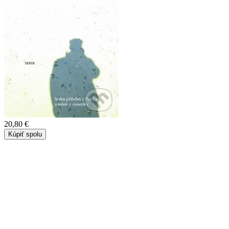
20,80 €
Kúpiť spolu