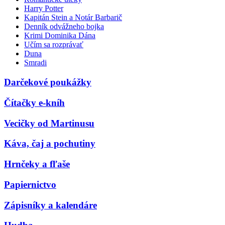
Harry Potter
Kapitán Stein a Notár Barbarič
Denník odvážneho bojka
Krimi Dominika Dána
Učím sa rozprávať
Duna
Smradi
Darčekové poukážky
Čítačky e-kníh
Vecičky od Martinusu
Káva, čaj a pochutiny
Hrnčeky a fľaše
Papiernictvo
Zápisníky a kalendáre