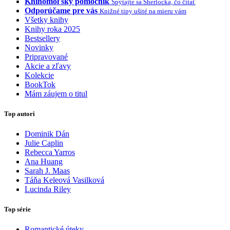
Knihomoľský pomocník
Spýtajte sa Sherlocka, čo čítať
Odporúčame pre vás
Knižné tipy ušité na mieru vám
Všetky knihy
Knihy roka 2025
Bestsellery
Novinky
Pripravované
Akcie a zľavy
Kolekcie
BookTok
Mám záujem o titul
Top autori
Dominik Dán
Julie Caplin
Rebecca Yarros
Ana Huang
Sarah J. Maas
Táňa Keleová Vasilková
Lucinda Riley
Top série
Romantické úteky