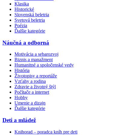
Klasika
Historické
Slovenská beletria
Svetová beletria
Poézia
Ďalšie kategórie
Náučná a odborná
Motivácia a sebarozvoj
Biznis a manažment
Humanitné a spoločenské vedy
História
Životopisy a reportáže
Vzťahy a rodina
Zdravie a životný štýl
Počítače a internet
Hobby
Umenie a dizajn
Ďalšie kategórie
Deti a mládež
Knihorad – poradca kníh pre deti