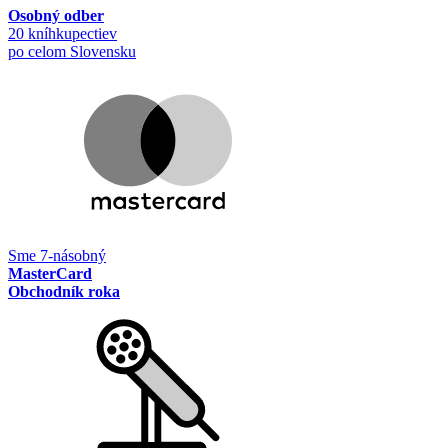
Osobný odber
20 kníhkupectiev
po celom Slovensku
Sme 7-násobný
MasterCard
Obchodník roka