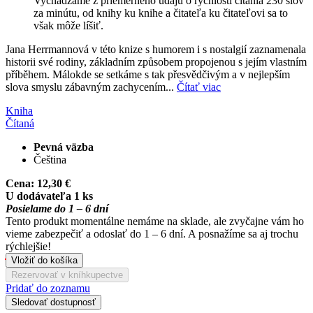
Vychádzame z priemerného údaju o rýchlosti čítania 230 slov
za minútu, od knihy ku knihe a čitateľa ku čitateľovi sa to
však môže líšiť.
Jana Herrmannová v této knize s humorem i s nostalgií zaznamenala
historii své rodiny, základním způsobem propojenou s jejím vlastním
příběhem. Málokde se setkáme s tak přesvědčivým a v nejlepším
slova smyslu zábavným zachycením...
Čítať viac
Kniha
Čítaná
Pevná väzba
Čeština
Cena:
12,30 €
U dodávateľa 1 ks
Posielame do 1 – 6 dní
Tento produkt momentálne nemáme na sklade, ale zvyčajne vám ho
vieme zabezpečiť a odoslať do 1 – 6 dní. A posnažíme sa aj trochu
rýchlejšie!
Vložiť do košíka
Rezervovať v kníhkupectve
Pridať do zoznamu
Sledovať dostupnosť