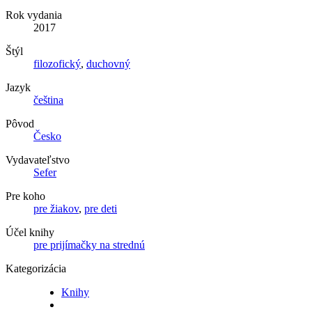
Rok vydania
2017
Štýl
filozofický
,
duchovný
Jazyk
čeština
Pôvod
Česko
Vydavateľstvo
Sefer
Pre koho
pre žiakov
,
pre deti
Účel knihy
pre prijímačky na strednú
Kategorizácia
Knihy