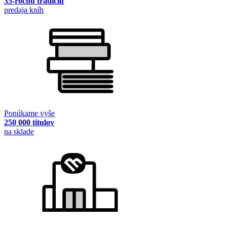
35-ročnú tradíciu
predaja kníh
Ponúkame vyše
250 000 titulov
na sklade