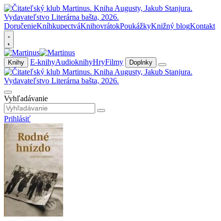
Doručenie
Kníhkupectvá
Knihovrátok
Poukážky
Knižný blog
Kontakt
E-knihy
Audioknihy
Hry
Filmy
Knihy
Doplnky
Vyhľadávanie
Prihlásiť