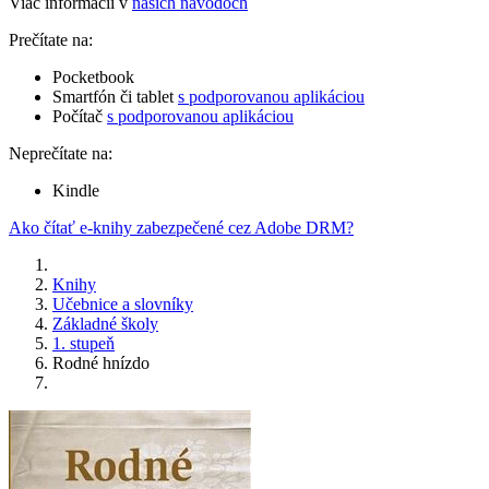
Viac informácií v
našich návodoch
Prečítate na:
Pocketbook
Smartfón či tablet
s podporovanou aplikáciou
Počítač
s podporovanou aplikáciou
Neprečítate na:
Kindle
Ako čítať e-knihy zabezpečené cez Adobe DRM?
Knihy
Učebnice a slovníky
Základné školy
1. stupeň
Rodné hnízdo