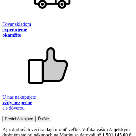
Tovar skladom
expedujeme
okamžite
U nás nakupujete
vždy bezpečne
a s dôverou
Predchádzajúce
Ďalšie
Aj z drobných vecí sa dajú urobiť veľké. Vďaka vašim Anjelským
drobným ste pri nákupoch na Martinuse darovali už
1 501 145,00 €