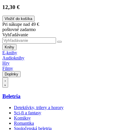
12,30 €
Vložiť do košíka
Pri nákupe nad 49 €
poštovné zadarmo
Vyhľadávanie
Knihy
E-knihy
Audioknihy
Hry
Filmy
Doplnky
Beletria
Detektívky, trilery a horory
Sci-fi a fantasy
Komiksy
Romantika
Spoločenská beletria