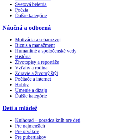
Svetová beletria
Poézia
Ďalšie kategórie
Náučná a odborná
Motivácia a sebarozvoj
Biznis a manažment
Humanitné a spoločenské vedy
História
Životopisy a reportáže
Vzťahy a rodina
Zdravie a životný štýl
Počítače a internet
Hobby
Umenie a dizajn
Ďalšie kategórie
Deti a mládež
Knihorad – poradca kníh pre deti
Pre najmenších
Pre prvákov
Pre pubertiakov