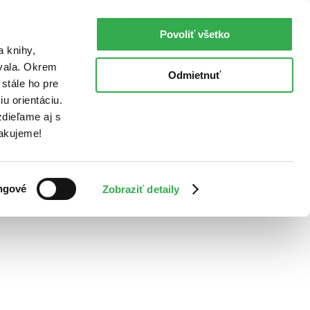
Povoliť všetko
a knihy,
ovala. Okrem
Odmietnuť
stále ho pre
u orientáciu.
dieľame aj s
Ďakujeme!
ngové
Zobraziť detaily