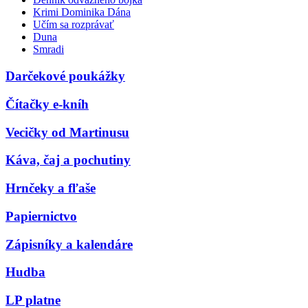
Krimi Dominika Dána
Učím sa rozprávať
Duna
Smradi
Darčekové poukážky
Čítačky e-kníh
Vecičky od Martinusu
Káva, čaj a pochutiny
Hrnčeky a fľaše
Papiernictvo
Zápisníky a kalendáre
Hudba
LP platne