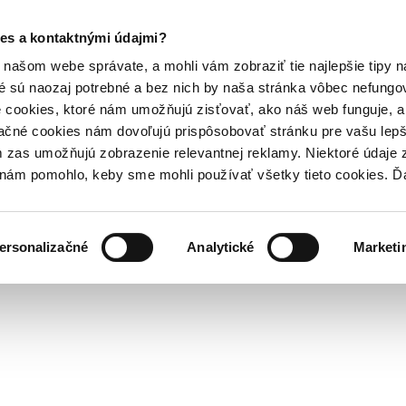
es a kontaktnými údajmi?
našom webe správate, a mohli vám zobraziť tie najlepšie tipy n
é sú naozaj potrebné a bez nich by naša stránka vôbec nefung
 cookies, ktoré nám umožňujú zisťovať, ako náš web funguje, a 
ačné cookies nám dovoľujú prispôsobovať stránku pre vašu lepši
zas umožňujú zobrazenie relevantnej reklamy. Niektoré údaje z
y nám pomohlo, keby sme mohli používať všetky tieto cookies. 
ersonalizačné
Analytické
Marketi