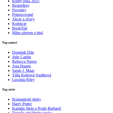
Knihy roka 2025
Bestsellery
Novinky
Pripravované
Akcie a zľavy
Kolekcie
BookTok
Mám záujem o titul
Top autori
Dominik Dán
Julie Caplin
Rebecca Yarros
Ana Huang
Sarah J. Maas
Táňa Keleová Vasilková
Lucinda Riley
Top série
Romantické úteky
Harry Potter
Kapitán Stein a Notár Barbarič
Denník odvážneho bojka