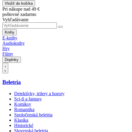
Vložiť do košíka
Pri nákupe nad 49 €
poštovné zadarmo
Vyhľadávanie
Knihy
E-knihy
Audioknihy
Hry
Filmy
Doplnky
Beletria
Detektívky, trilery a horory
Sci-fi a fantasy
Komiksy
Romantika
Spoločenská beletria
Klasika
Historické
Slovenská beletria