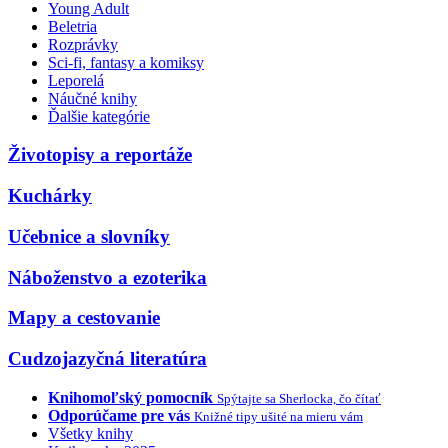
Young Adult
Beletria
Rozprávky
Sci-fi, fantasy a komiksy
Leporelá
Náučné knihy
Ďalšie kategórie
Životopisy a reportáže
Kuchárky
Učebnice a slovníky
Náboženstvo a ezoterika
Mapy a cestovanie
Cudzojazyčná literatúra
Knihomoľský pomocník
Spýtajte sa Sherlocka, čo čítať
Odporúčame pre vás
Knižné tipy ušité na mieru vám
Všetky knihy