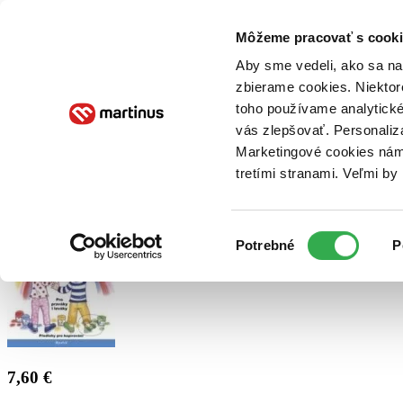
Doručenie
Kníhkupectvá
Knihovrátok
Poukážky
Knižný blog
Kontakt
Môžeme pracovať s cooki
Aby sme vedeli, ako sa na 
zbierame cookies. Niektor
E-knihy
Audioknihy
Hry
Filmy
Knihy
Doplnky
toho používame analytické
vás zlepšovať. Personaliz
Vyhľadávanie
Marketingové cookies nám 
tretími stranami. Veľmi b
Prihlásiť
Výber
Potrebné
P
súhlasu
7,60 €