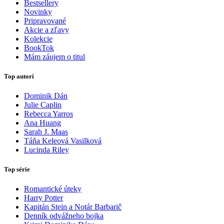
Bestsellery
Novinky
Pripravované
Akcie a zľavy
Kolekcie
BookTok
Mám záujem o titul
Top autori
Dominik Dán
Julie Caplin
Rebecca Yarros
Ana Huang
Sarah J. Maas
Táňa Keleová Vasilková
Lucinda Riley
Top série
Romantické úteky
Harry Potter
Kapitán Stein a Notár Barbarič
Denník odvážneho bojka