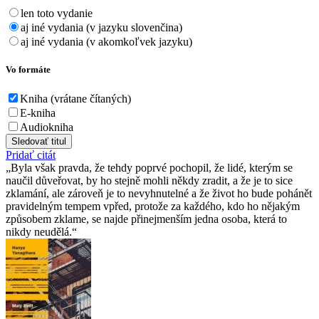
len toto vydanie
aj iné vydania (v jazyku slovenčina)
aj iné vydania (v akomkoľvek jazyku)
Vo formáte
Kniha (vrátane čítaných)
E-kniha
Audiokniha
Sledovať titul
Pridať citát
Byla však pravda, že tehdy poprvé pochopil, že lidé, kterým se
naučil důveřovat, by ho stejně mohli někdy zradit, a že je to sice
zklamání, ale zároveň je to nevyhnutelné a že život ho bude pohánět
pravidelným tempem vpřed, protože za každého, kdo ho nějakým
způsobem zklame, se najde přinejmenším jedna osoba, která to
nikdy neudělá.