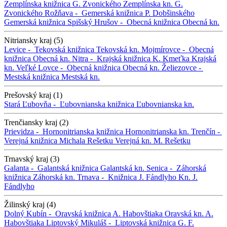
Zemplínska knižnica G. Zvonického
Zemplínska kn. G.
Zvonického
Rožňava -
Gemerská knižnica P. Dobšinského
Gemerská knižnica
Spišský Hrušov -
Obecná knižnica
Obecná kn.
Nitriansky kraj (5)
Levice -
Tekovská knižnica
Tekovská kn.
Mojmírovce -
Obecná
knižnica
Obecná kn.
Nitra -
Krajská knižnica K. Kmeťka
Krajská
kn.
Veľké Lovce -
Obecná knižnica
Obecná kn.
Želiezovce -
Mestská knižnica
Mestská kn.
Prešovský kraj (1)
Stará Ľubovňa -
Ľubovnianska knižnica
Ľubovnianska kn.
Trenčiansky kraj (2)
Prievidza -
Hornonitrianska knižnica
Hornonitrianska kn.
Trenčín -
Verejná knižnica Michala Rešetku
Verejná kn. M. Rešetku
Trnavský kraj (3)
Galanta -
Galantská knižnica
Galantská kn.
Senica -
Záhorská
knižnica
Záhorská kn.
Trnava -
Knižnica J. Fándlyho
Kn. J.
Fándlyho
Žilinský kraj (4)
Dolný Kubín -
Oravská knižnica A. Habovštiaka
Oravská kn. A.
Habovštiaka
Liptovský Mikuláš -
Liptovská knižnica G. F.