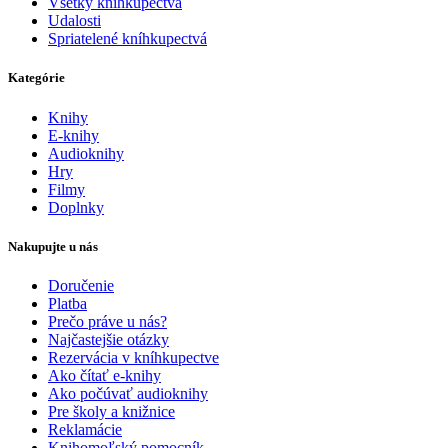
Všetky kníhkupectvá
Udalosti
Spriatelené kníhkupectvá
Kategórie
Knihy
E-knihy
Audioknihy
Hry
Filmy
Doplnky
Nakupujte u nás
Doručenie
Platba
Prečo práve u nás?
Najčastejšie otázky
Rezervácia v kníhkupectve
Ako čítať e-knihy
Ako počúvať audioknihy
Pre školy a knižnice
Reklamácie
Knihomoľský pomocník