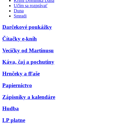
Krimi Dominika Dána
Učím sa rozprávať
Duna
Smradi
Darčekové poukážky
Čítačky e-kníh
Vecičky od Martinusu
Káva, čaj a pochutiny
Hrnčeky a fľaše
Papiernictvo
Zápisníky a kalendáre
Hudba
LP platne