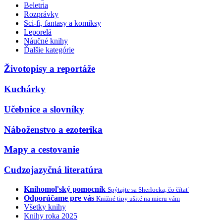
Beletria
Rozprávky
Sci-fi, fantasy a komiksy
Leporelá
Náučné knihy
Ďalšie kategórie
Životopisy a reportáže
Kuchárky
Učebnice a slovníky
Náboženstvo a ezoterika
Mapy a cestovanie
Cudzojazyčná literatúra
Knihomoľský pomocník
Spýtajte sa Sherlocka, čo čítať
Odporúčame pre vás
Knižné tipy ušité na mieru vám
Všetky knihy
Knihy roka 2025