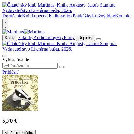
Doručenie
Kníhkupectvá
Knihovrátok
Poukážky
Knižný blog
Kontakt
E-knihy
Audioknihy
Hry
Filmy
Knihy
Doplnky
Vyhľadávanie
Prihlásiť
5,70 €
Vložiť do košíka