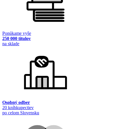
Ponúkame vyše
250 000 titulov
na sklade
Osobný odber
20 kníhkupectiev
po celom Slovensku