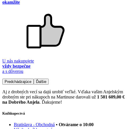
okamžite
U nás nakupujete
vždy bezpečne
a s dôverou
Predchádzajúce
Ďalšie
Aj z drobných vecí sa dajú urobiť veľké. Vďaka vašim Anjelským
drobným ste pri nákupoch na Martinuse darovali už
1 501 609,00 €
na Dobrého Anjela
. Ďakujeme!
Kníhkupectvá
Bratislava - Obchodná
• Otvárame o 10:00