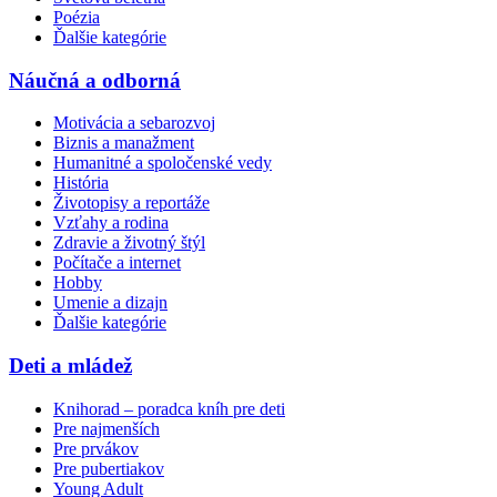
Poézia
Ďalšie kategórie
Náučná a odborná
Motivácia a sebarozvoj
Biznis a manažment
Humanitné a spoločenské vedy
História
Životopisy a reportáže
Vzťahy a rodina
Zdravie a životný štýl
Počítače a internet
Hobby
Umenie a dizajn
Ďalšie kategórie
Deti a mládež
Knihorad – poradca kníh pre deti
Pre najmenších
Pre prvákov
Pre pubertiakov
Young Adult