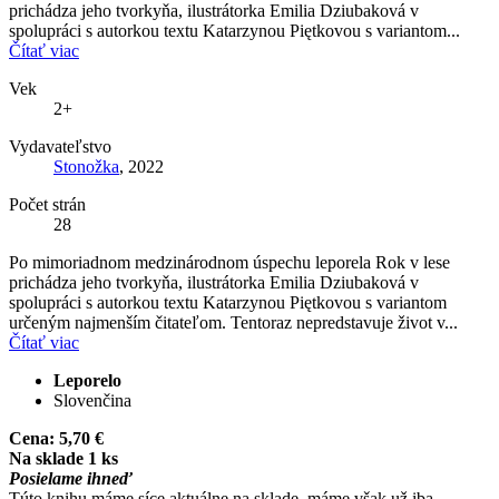
prichádza jeho tvorkyňa, ilustrátorka Emilia Dziubaková v
spolupráci s autorkou textu Katarzynou Piętkovou s variantom...
Čítať viac
Vek
2+
Vydavateľstvo
Stonožka
, 2022
Počet strán
28
Po mimoriadnom medzinárodnom úspechu leporela Rok v lese
prichádza jeho tvorkyňa, ilustrátorka Emilia Dziubaková v
spolupráci s autorkou textu Katarzynou Piętkovou s variantom
určeným najmenším čitateľom. Tentoraz nepredstavuje život v...
Čítať viac
Leporelo
Slovenčina
Cena:
5,70 €
Na sklade 1 ks
Posielame ihneď
Túto knihu máme síce aktuálne na sklade, máme však už iba