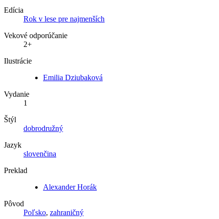
Edícia
Rok v lese pre najmenších
Vekové odporúčanie
2+
Ilustrácie
Emilia Dziubaková
Vydanie
1
Štýl
dobrodružný
Jazyk
slovenčina
Preklad
Alexander Horák
Pôvod
Poľsko
,
zahraničný