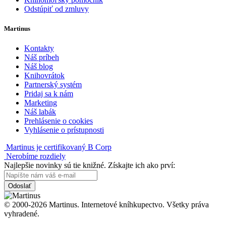
Odstúpiť od zmluvy
Martinus
Kontakty
Náš príbeh
Náš blog
Knihovrátok
Partnerský systém
Pridaj sa k nám
Marketing
Náš labák
Prehlásenie o cookies
Vyhlásenie o prístupnosti
Martinus je certifikovaný B Corp
Nerobíme rozdiely
Najlepšie novinky sú tie knižné. Získajte ich ako prví:
Odoslať
© 2000-2026 Martinus. Internetové kníhkupectvo. Všetky práva
vyhradené.