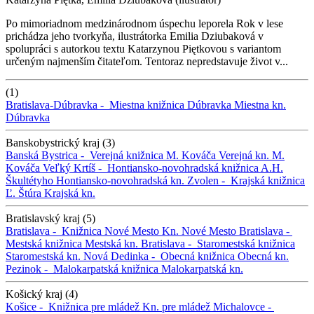
Po mimoriadnom medzinárodnom úspechu leporela Rok v lese
prichádza jeho tvorkyňa, ilustrátorka Emilia Dziubaková v
spolupráci s autorkou textu Katarzynou Piętkovou s variantom
určeným najmenším čitateľom. Tentoraz nepredstavuje život v...
(1)
Bratislava-Dúbravka -
Miestna knižnica Dúbravka
Miestna kn.
Dúbravka
Banskobystrický kraj (3)
Banská Bystrica -
Verejná knižnica M. Kováča
Verejná kn. M.
Kováča
Veľký Krtíš -
Hontiansko-novohradská knižnica A.H.
Škultétyho
Hontiansko-novohradská kn.
Zvolen -
Krajská knižnica
Ľ. Štúra
Krajská kn.
Bratislavský kraj (5)
Bratislava -
Knižnica Nové Mesto
Kn. Nové Mesto
Bratislava -
Mestská knižnica
Mestská kn.
Bratislava -
Staromestská knižnica
Staromestská kn.
Nová Dedinka -
Obecná knižnica
Obecná kn.
Pezinok -
Malokarpatská knižnica
Malokarpatská kn.
Košický kraj (4)
Košice -
Knižnica pre mládež
Kn. pre mládež
Michalovce -