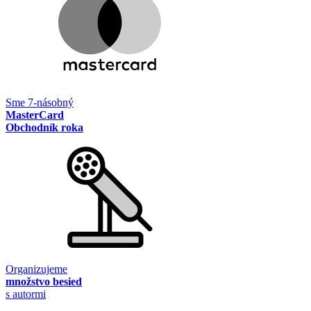
Sme 7-násobný
MasterCard
Obchodník roka
Organizujeme
množstvo besied
s autormi