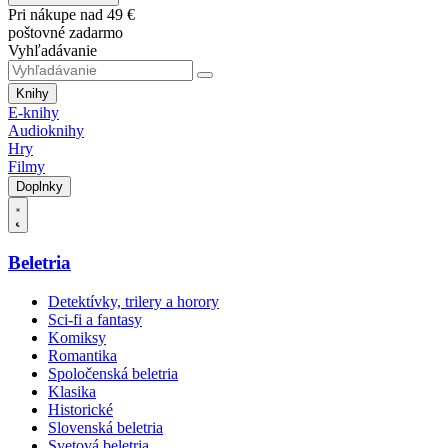
Pri nákupe nad 49 €
poštovné zadarmo
Vyhľadávanie
Knihy
E-knihy
Audioknihy
Hry
Filmy
Doplnky
Beletria
Detektívky, trilery a horory
Sci-fi a fantasy
Komiksy
Romantika
Spoločenská beletria
Klasika
Historické
Slovenská beletria
Svetová beletria