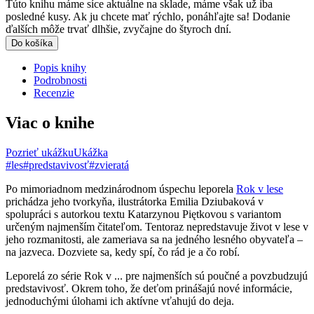
Túto knihu máme síce aktuálne na sklade, máme však už iba
posledné kusy. Ak ju chcete mať rýchlo, ponáhľajte sa! Dodanie
ďalších môže trvať dlhšie, zvyčajne do štyroch dní.
Do košíka
Popis knihy
Podrobnosti
Recenzie
Viac o knihe
Pozrieť ukážku
Ukážka
#les
#predstavivosť
#zvieratá
Po mimoriadnom medzinárodnom úspechu leporela
Rok v lese
prichádza jeho tvorkyňa, ilustrátorka Emilia Dziubaková v
spolupráci s autorkou textu Katarzynou Piętkovou s variantom
určeným najmenším čitateľom. Tentoraz nepredstavuje život v lese v
jeho rozmanitosti, ale zameriava sa na jedného lesného obyvateľa –
na jazveca. Dozviete sa, kedy spí, čo rád je a čo robí.
Leporelá zo série Rok v ... pre najmenších sú poučné a povzbudzujú
predstavivosť. Okrem toho, že deťom prinášajú nové informácie,
jednoduchými úlohami ich aktívne vťahujú do deja.