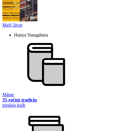
Malý život
Hanya Yanagihara
Máme
35-ročnú tradíciu
predaja kníh