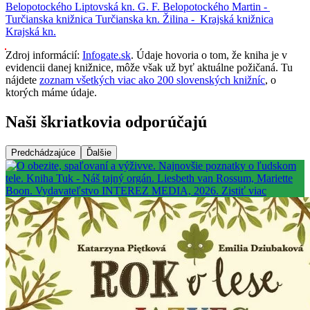
Belopotockého
Liptovská kn. G. F. Belopotockého
Martin -
Turčianska knižnica
Turčianska kn.
Žilina -
Krajská knižnica
Krajská kn.
Zdroj informácií:
Infogate.sk
. Údaje hovoria o tom, že kniha je v
evidencii danej knižnice, môže však už byť aktuálne požičaná. Tu
nájdete
zoznam všetkých viac ako 200 slovenských knižníc
, o
ktorých máme údaje.
Naši škriatkovia odporúčajú
Predchádzajúce
Ďalšie