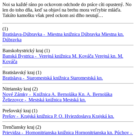
Noi sa každé ráno po ockovom odchode do práce cíti opustený. No
len do toho dňa, keď sa objaví na brehu mora veľrybie mláďa.
Takúto kamošku však pred ockom asi dlho neutají…
(1)
Bratislava-Dúbravka -
Miestna knižnica Dúbravka
Miestna kn.
Dúbravka
Banskobystrický kraj (1)
Banská Bystrica -
Verejná knižnica M. Kováča
Verejná kn. M.
Kováča
Bratislavský kraj (1)
Bratislava -
Staromestská knižnica
Staromestská kn.
Nitriansky kraj (2)
Nové Zámky -
Knižnica A. Bernoláka
Kn. A. Bernoláka
Želiezovce -
Mestská knižnica
Mestská kn.
Prešovský kraj (1)
Prešov -
Krajská knižnica P. O. Hviezdoslava
Krajská kn.
Trenčiansky kraj (2)
Prievidza -
Hornonitrianska knižnica
Hornonitrianska kn.
Púchov -