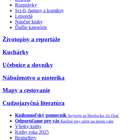
Rozprávky
Sci-fi, fantasy a komiksy
Leporelá
Náučné knihy
Ďalšie kategórie
Životopisy a reportáže
Kuchárky
Učebnice a slovníky
Náboženstvo a ezoterika
Mapy a cestovanie
Cudzojazyčná literatúra
Knihomoľský pomocník
Spýtajte sa Sherlocka, čo čítať
Odporúčame pre vás
Knižné tipy ušité na mieru vám
Všetky knihy
Knihy roka 2025
Bestsellery