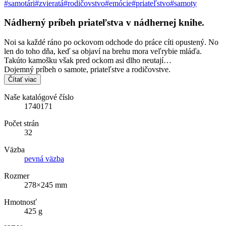
#samotári
#zvieratá
#rodičovstvo
#emócie
#priateľstvo
#samoty
Nádherný príbeh priateľstva v nádhernej knihe.
Noi sa každé ráno po ockovom odchode do práce cíti opustený. No
len do toho dňa, keď sa objaví na brehu mora veľrybie mláďa.
Takúto kamošku však pred ockom asi dlho neutají…
Dojemný príbeh o samote, priateľstve a rodičovstve.
Čítať viac
Naše katalógové číslo
1740171
Počet strán
32
Väzba
pevná väzba
Rozmer
278×245 mm
Hmotnosť
425 g