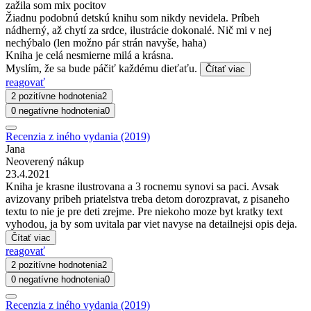
zažila som mix pocitov
Žiadnu podobnú detskú knihu som nikdy nevidela. Príbeh
nádherný, až chytí za srdce, ilustrácie dokonalé. Nič mi v nej
nechýbalo (len možno pár strán navyše, haha)
Kniha je celá nesmierne milá a krásna.
Myslím, že sa bude páčiť každému dieťaťu.
Čítať viac
reagovať
2 pozitívne hodnotenia
2
0 negatívne hodnotenia
0
Recenzia z iného vydania (2019)
Jana
Neoverený nákup
23.4.2021
Kniha je krasne ilustrovana a 3 rocnemu synovi sa paci. Avsak
avizovany pribeh priatelstva treba detom dorozpravat, z pisaneho
textu to nie je pre deti zrejme. Pre niekoho moze byt kratky text
vyhodou, ja by som uvitala par viet navyse na detailnejsi opis deja.
Čítať viac
reagovať
2 pozitívne hodnotenia
2
0 negatívne hodnotenia
0
Recenzia z iného vydania (2019)