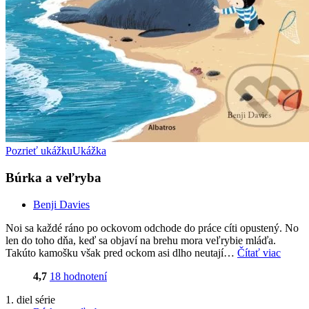
Pozrieť ukážku
Ukážka
Búrka a veľryba
Benji Davies
Noi sa každé ráno po ockovom odchode do práce cíti opustený. No
len do toho dňa, keď sa objaví na brehu mora veľrybie mláďa.
Takúto kamošku však pred ockom asi dlho neutají…
Čítať viac
4,7
18 hodnotení
1. diel série