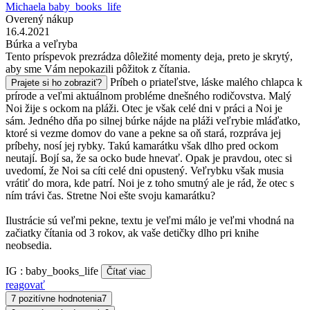
Michaela baby_books_life
Overený nákup
16.4.2021
Búrka a veľryba
Tento príspevok prezrádza dôležité momenty deja, preto je skrytý,
aby sme Vám nepokazili pôžitok z čítania.
Príbeh o priateľstve, láske malého chlapca k
Prajete si ho zobraziť?
prírode a veľmi aktuálnom probléme dnešného rodičovstva. Malý
Noi žije s ockom na pláži. Otec je však celé dni v práci a Noi je
sám. Jedného dňa po silnej búrke nájde na pláži veľrybie mláďatko,
ktoré si vezme domov do vane a pekne sa oň stará, rozpráva jej
príbehy, nosí jej rybky. Takú kamarátku však dlho pred ockom
neutají. Bojí sa, že sa ocko bude hnevať. Opak je pravdou, otec si
uvedomí, že Noi sa cíti celé dni opustený. Veľrybku však musia
vrátiť do mora, kde patrí. Noi je z toho smutný ale je rád, že otec s
ním trávi čas. Stretne Noi ešte svoju kamarátku?
Ilustrácie sú veľmi pekne, textu je veľmi málo je veľmi vhodná na
začiatky čítania od 3 rokov, ak vaše detičky dlho pri knihe
neobsedia.
IG : baby_books_life
Čítať viac
reagovať
7 pozitívne hodnotenia
7