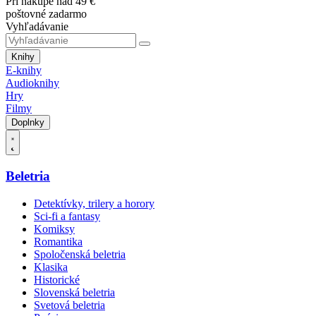
Pri nákupe nad 49 €
poštovné zadarmo
Vyhľadávanie
Knihy
E-knihy
Audioknihy
Hry
Filmy
Doplnky
Beletria
Detektívky, trilery a horory
Sci-fi a fantasy
Komiksy
Romantika
Spoločenská beletria
Klasika
Historické
Slovenská beletria
Svetová beletria