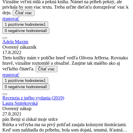
Vizuálne veľmi milá a pekná kniha. Námet na príbeh pekný, ale
privítala by som viac textu. Treba určite dieťaťu dorozprávať viac k
deju.
Čítať viac
reagovať
1 pozitívne hodnotenie
1
0 negatívne hodnotenia
0
Adela Maxim
Overený zákazník
17.8.2022
Tieto knižky mám v poličke hneď vedľa Olivera Jeffersa. Rovnako
hravé, vizuálne roztomilé a obsažné. Zaujme tak malého ako aj
veľkého čitateľa.
Čítať viac
reagovať
1 pozitívne hodnotenie
1
0 negatívne hodnotenia
0
Recenzia z iného vydania (2019)
Laura Smrekovská
Overený nákup
27.8.2021
pán Benji si získal moje srdce
Búrka a veľryba ma na prvý pohľad zaujala krásnymi ilustráciami.
Keď som nahliadla do príbehu, bola som dojatá, smutná, šťastná…