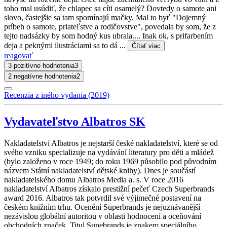
toho mal usúdiť, že chlapec sa cíti osamelý? Dovtedy o samote ani
slovo, častejšie sa tam spomínajú mačky. Mal to byť "Dojemný
príbeh o samote, priateľstve a rodičovstve", povedala by som, že z
tejto nadsázky by som hodný kus ubrala.... Inak ok, s prifarbením
deja a peknými ilustráciami sa to dá ...
Čítať viac
reagovať
3 pozitívne hodnotenia
3
2 negatívne hodnotenia
2
Recenzia z iného vydania (2019)
Vydavateľstvo Albatros SK
Nakladatelství Albatros je nejstarší české nakladatelství, které se od
svého vzniku specializuje na vydávání literatury pro děti a mládež
(bylo založeno v roce 1949; do roku 1969 působilo pod původním
názvem Státní nakladatelství dětské knihy). Dnes je součástí
nakladatelského domu Albatros Media a. s. V roce 2016
nakladatelství Albatros získalo prestižní pečeť Czech Superbrands
award 2016. Albatros tak potvrdil své výjimečné postavení na
českém knižním trhu. Ocenění Superbrands je nejuznávanější
nezávislou globální autoritou v oblasti hodnocení a oceňování
obchodních značek. Titul Supebrands je znakem speciálního