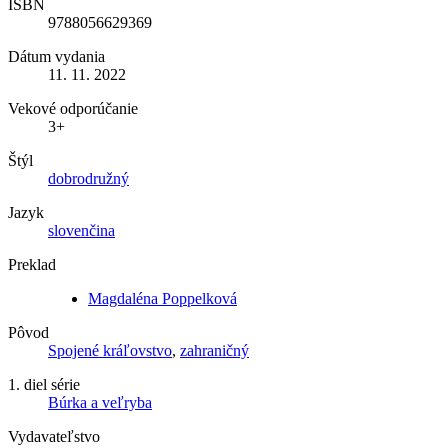
ISBN
9788056629369
Dátum vydania
11. 11. 2022
Vekové odporúčanie
3+
Štýl
dobrodružný
Jazyk
slovenčina
Preklad
Magdaléna Poppelková
Pôvod
Spojené kráľovstvo
,
zahraničný
1. diel série
Búrka a veľryba
Vydavateľstvo