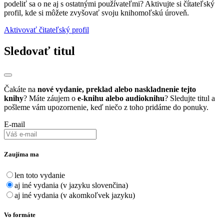
podeliť sa o ne aj s ostatnými používateľmi? Aktivujte si čítateľský
profil, kde si môžete zvyšovať svoju knihomoľskú úroveň.
Aktivovať čitateľský profil
Sledovať titul
Čakáte na
nové vydanie, preklad alebo naskladnenie tejto
knihy
? Máte záujem o
e-knihu alebo audioknihu
? Sledujte titul a
pošleme vám upozornenie, keď niečo z toho pridáme do ponuky.
E-mail
Zaujíma ma
len toto vydanie
aj iné vydania (v jazyku slovenčina)
aj iné vydania (v akomkoľvek jazyku)
Vo formáte