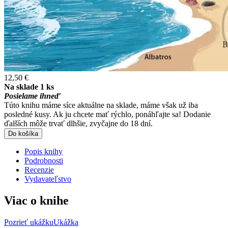
12,50 €
Na sklade 1 ks
Posielame ihneď
Túto knihu máme síce aktuálne na sklade, máme však už iba
posledné kusy. Ak ju chcete mať rýchlo, ponáhľajte sa! Dodanie
ďalších môže trvať dlhšie, zvyčajne do 18 dní.
Do košíka
Popis knihy
Podrobnosti
Recenzie
Vydavateľstvo
Viac o knihe
Pozrieť ukážku
Ukážka