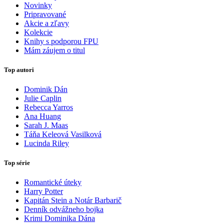
Novinky
Pripravované
Akcie a zľavy
Kolekcie
Knihy s podporou FPU
Mám záujem o titul
Top autori
Dominik Dán
Julie Caplin
Rebecca Yarros
Ana Huang
Sarah J. Maas
Táňa Keleová Vasilková
Lucinda Riley
Top série
Romantické úteky
Harry Potter
Kapitán Stein a Notár Barbarič
Denník odvážneho bojka
Krimi Dominika Dána