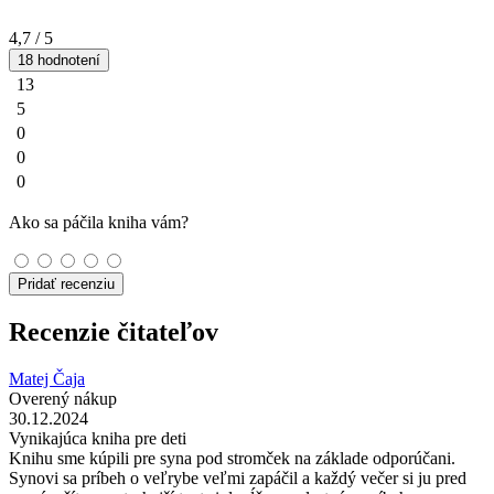
4,7
/ 5
18 hodnotení
13
5
0
0
0
Ako sa páčila kniha vám?
Pridať recenziu
Recenzie čitateľov
Matej Čaja
Overený nákup
30.12.2024
Vynikajúca kniha pre deti
Knihu sme kúpili pre syna pod stromček na základe odporúčani.
Synovi sa príbeh o veľrybe veľmi zapáčil a každý večer si ju pred