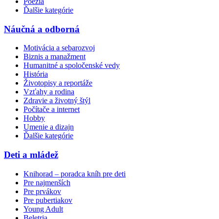
Poézia
Ďalšie kategórie
Náučná a odborná
Motivácia a sebarozvoj
Biznis a manažment
Humanitné a spoločenské vedy
História
Životopisy a reportáže
Vzťahy a rodina
Zdravie a životný štýl
Počítače a internet
Hobby
Umenie a dizajn
Ďalšie kategórie
Deti a mládež
Knihorad – poradca kníh pre deti
Pre najmenších
Pre prvákov
Pre pubertiakov
Young Adult
Beletria