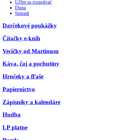
Učím sa rozprávať
Duna
Smradi
Darčekové poukážky
Čítačky e-kníh
Vecičky od Martinusu
Káva, čaj a pochutiny
Hrnčeky a fľaše
Papiernictvo
Zápisníky a kalendáre
Hudba
LP platne