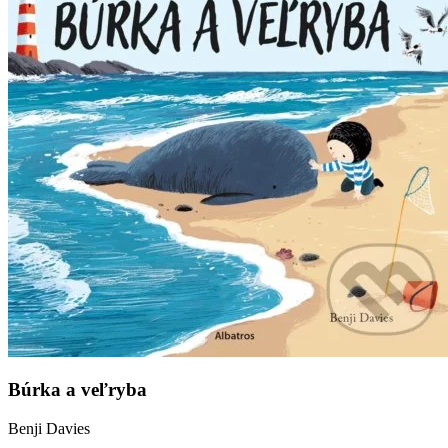
Búrka a veľryba
Benji Davies