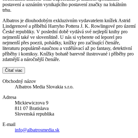
postavení a uznáním vynikajícího postavení značky na lokálním
trhu.
Albatros je dlouhodobým exkluzivním vydavatelem knížek Astrid
Lindgrenové a příběhů Harryho Pottera J. K. Rowlingové pro území
České republiky. V poslední době vydává své nejlepší knihy pro
nejmenší také ve slovenštině. U nás si vyberete od leporel pro
nejmenší přes poezii, pohádky, knížky pro začínající čtenáře,
literaturu populárně-naučnou a vzdělávací až po fantasy, detektivní
příběhy i komiksy. Knížky bohatě barevně ilustrované i příběhy pro
zdatnější a náročnější čtenáře.
Čítať viac
Obchodný názov
Albatros Media Slovakia s.r.o.
Adresa
Mickiewiczova 9
811 07 Bratislava
Slovenská republika
E-mail
info@albatrosmedia.sk