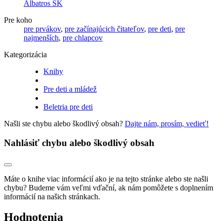
Albatros SK
Pre koho
pre prvákov
,
pre začínajúcich čitateľov
,
pre deti
,
pre
najmenších
,
pre chlapcov
Kategorizácia
Knihy
Pre deti a mládež
Beletria pre deti
Našli ste chybu alebo škodlivý obsah?
Dajte nám, prosím, vedieť!
Nahlásiť chybu alebo škodlivý obsah
Máte o knihe viac informácií ako je na tejto stránke alebo ste našli
chybu? Budeme vám veľmi vďační, ak nám pomôžete s doplnením
informácií na našich stránkach.
Hodnotenia