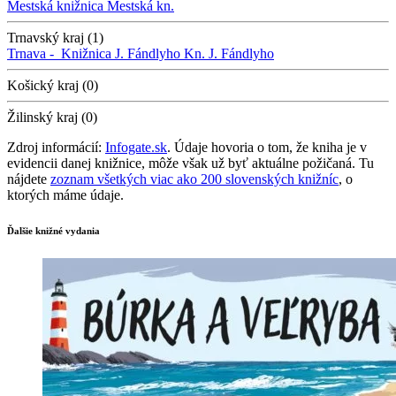
Mestská knižnica
Mestská kn.
Trnavský kraj (1)
Trnava -
Knižnica J. Fándlyho
Kn. J. Fándlyho
Košický kraj (0)
Žilinský kraj (0)
Zdroj informácií:
Infogate.sk
. Údaje hovoria o tom, že kniha je v
evidencii danej knižnice, môže však už byť aktuálne požičaná. Tu
nájdete
zoznam všetkých viac ako 200 slovenských knižníc
, o
ktorých máme údaje.
Ďalšie knižné vydania