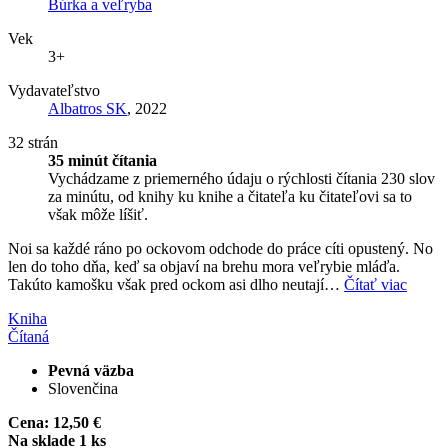
Búrka a veľryba
Vek
3+
Vydavateľstvo
Albatros SK
, 2022
32 strán
35 minút čítania
Vychádzame z priemerného údaju o rýchlosti čítania 230 slov
za minútu, od knihy ku knihe a čitateľa ku čitateľovi sa to
však môže líšiť.
Noi sa každé ráno po ockovom odchode do práce cíti opustený. No
len do toho dňa, keď sa objaví na brehu mora veľrybie mláďa.
Takúto kamošku však pred ockom asi dlho neutají…
Čítať viac
Kniha
Čítaná
Pevná väzba
Slovenčina
Cena:
12,50 €
Na sklade 1 ks