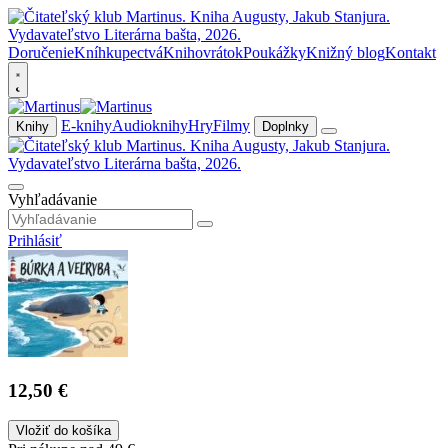
Doručenie
Kníhkupectvá
Knihovrátok
Poukážky
Knižný blog
Kontakt
E-knihy
Audioknihy
Hry
Filmy
Knihy
Doplnky
Vyhľadávanie
Prihlásiť
12,50 €
Vložiť do košíka