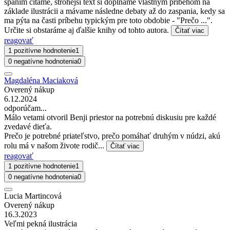
spaním čítame, strohejší text si dopĺňame vlastným príbehom na
základe ilustrácii a mávame následne debaty až do zaspania, kedy sa
ma pýta na časti príbehu typickým pre toto obdobie - "Prečo ...".
Určite si obstaráme aj ďalšie knihy od tohto autora.
Čítať viac
reagovať
1 pozitívne hodnotenie
1
0 negatívne hodnotenia
0
Magdaléna Maciaková
Overený nákup
6.12.2024
odporúčam...
Málo vetami otvoril Benji priestor na potrebnú diskusiu pre každé
zvedavé dieťa.
Prečo je potrebné priateľstvo, prečo pomáhať druhým v núdzi, akú
rolu má v našom živote rodič...
Čítať viac
reagovať
1 pozitívne hodnotenie
1
0 negatívne hodnotenia
0
Lucia Martincová
Overený nákup
16.3.2023
Veľmi pekná ilustrácia