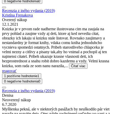
0 negatívne hodnotenia
0
Recenzia z iného vydania (2019)
Kristína Frenakova
Overený nákup
12.1.2021
Knizka je v prvom rade nadherne ilustrovana cim ma zaujala na
prvy pohlad a zaujme vzdy aj deti, ktore aj ked nevedia citat,
obrazky ich lakaju si knizku stale listovat. Rovnako zaujimavy a
nestandardny je format knihy, vdaka comu kniha jednoduhcho
vycnieva spomedzi ostatnych. Pribeh starostliveho chlapceka je
velmi nezny a citlivy a pisany tak,aby ho vnimal a pochopil aj ten
najmensi citatel. Pribeh ukazuje krasne vlasnosti deti, ich
bezprostrednost a snahu robit dobro kazdemu a vzdy. Velmi krasna
knizka, som rada ze som nanu narazila,...
Čítať viac
reagovať
1 pozitívne hodnotenie
1
0 negatívne hodnotenia
0
Recenzia z iného vydania (2019)
Denisa
Neoverený nákup
6.7.2020
Myšlienka pekná, ale v niektorých pasážach by neuškodilo pár viet
navyše na rozvitie deja. Otec nájde zachránenú veľrybu vo vani a z