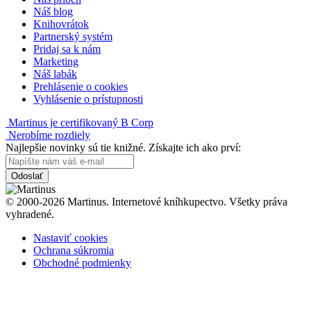
Náš blog
Knihovrátok
Partnerský systém
Pridaj sa k nám
Marketing
Náš labák
Prehlásenie o cookies
Vyhlásenie o prístupnosti
Martinus je certifikovaný B Corp
Nerobíme rozdiely
Najlepšie novinky sú tie knižné. Získajte ich ako prví:
Odoslať
© 2000-2026 Martinus. Internetové kníhkupectvo. Všetky práva
vyhradené.
Nastaviť cookies
Ochrana súkromia
Obchodné podmienky