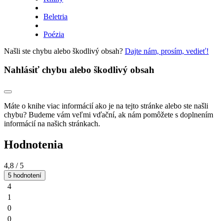
Beletria
Poézia
Našli ste chybu alebo škodlivý obsah?
Dajte nám, prosím, vedieť!
Nahlásiť chybu alebo škodlivý obsah
Máte o knihe viac informácií ako je na tejto stránke alebo ste našli
chybu? Budeme vám veľmi vďační, ak nám pomôžete s doplnením
informácií na našich stránkach.
Hodnotenia
4,8
/ 5
5 hodnotení
4
1
0
0