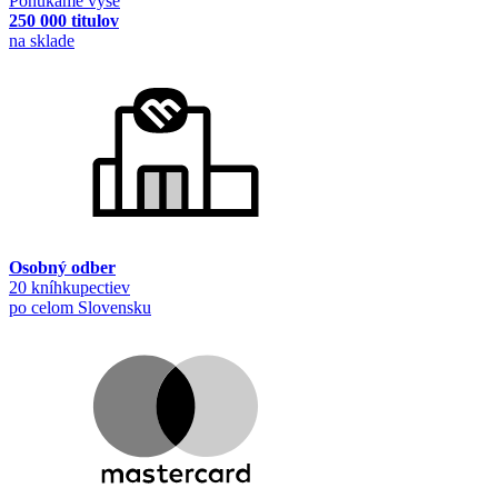
Ponúkame vyše
250 000 titulov
na sklade
Osobný odber
20 kníhkupectiev
po celom Slovensku