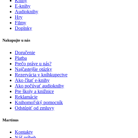
Knihy
E-knihy
Audioknihy
Hry
Filmy
Doplnky
Nakupujte u nás
Doručenie
Platba
Prečo práve u nás?
Najčastejšie otázky
Rezervácia v kníhkupectve
Ako čítať e-knihy
Ako počúvať audioknihy
Pre školy a knižnice
Reklamácie
Knihomoľský pomocník
Odstúpiť od zmluvy
Martinus
Kontakty
Náš príbeh