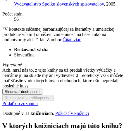
Vydavateľstvo Spolku slovenských spisovateľov
, 2005
Počet strán
56
"V kontexte súčasnej barbarizujúcej sa literatúry a umeleckej
produkcie vítam Tomášovu zameranosť na báseň ako na
hodnotvorný akt..." Ján Zambor
Čítať viac
Brožovaná väzba
Slovenčina
Vypredané
Ach, mrzí nás to, z tejto knihy sa už predali všetky výtlačky a
nemáme ju na sklade my ani vydavateľ :( Teoreticky však môžete
mať šťastie v niektorých iných obchodoch, ktoré ešte nepredali
posledné kusy.
Sledovať dostupnosť
Rezervovať v kníhkupectve
Pridať do zoznamu
Dostupné v
11 knižniciach
.
Požičať v knižnici
V ktorých knižniciach majú túto knihu?