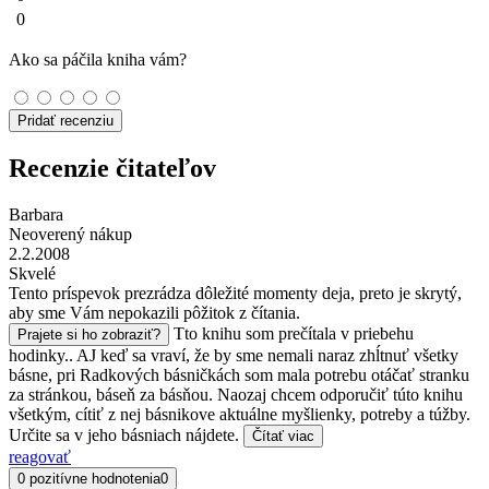
0
Ako sa páčila kniha vám?
Pridať recenziu
Recenzie čitateľov
Barbara
Neoverený nákup
2.2.2008
Skvelé
Tento príspevok prezrádza dôležité momenty deja, preto je skrytý,
aby sme Vám nepokazili pôžitok z čítania.
Tto knihu som prečítala v priebehu
Prajete si ho zobraziť?
hodinky.. AJ keď sa vraví, že by sme nemali naraz zhĺtnuť všetky
básne, pri Radkových básničkách som mala potrebu otáčať stranku
za stránkou, báseň za básňou. Naozaj chcem odporučiť túto knihu
všetkým, cítiť z nej básnikove aktuálne myšlienky, potreby a túžby.
Určite sa v jeho básniach nájdete.
Čítať viac
reagovať
0 pozitívne hodnotenia
0