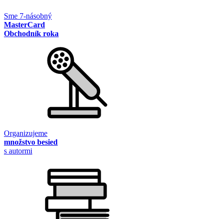
Sme 7-násobný
MasterCard
Obchodník roka
Organizujeme
množstvo besied
s autormi