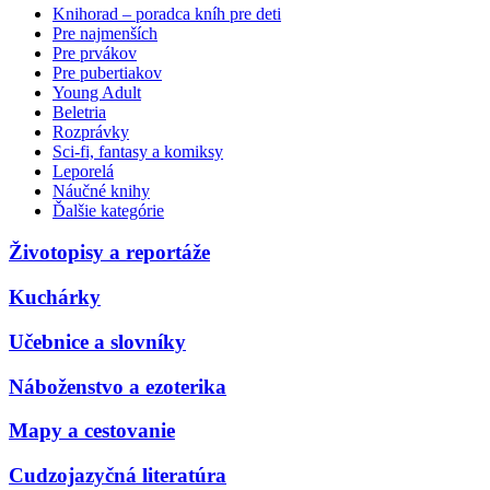
Knihorad – poradca kníh pre deti
Pre najmenších
Pre prvákov
Pre pubertiakov
Young Adult
Beletria
Rozprávky
Sci-fi, fantasy a komiksy
Leporelá
Náučné knihy
Ďalšie kategórie
Životopisy a reportáže
Kuchárky
Učebnice a slovníky
Náboženstvo a ezoterika
Mapy a cestovanie
Cudzojazyčná literatúra