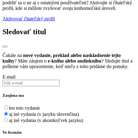
podeliť sa o ne aj s ostatnými používateľmi? Aktivujte si čítateľský
profil, kde si môžete zvyšovať svoju knihomoľskú úroveň.
Aktivovať čitateľský profil
Sledovať titul
Čakáte na
nové vydanie, preklad alebo naskladnenie tejto
knihy
? Máte záujem o
e-knihu alebo audioknihu
? Sledujte titul a
pošleme vám upozornenie, keď niečo z toho pridáme do ponuky.
E-mail
Zaujíma ma
len toto vydanie
aj iné vydania (v jazyku slovenčina)
aj iné vydania (v akomkoľvek jazyku)
Vo formáte