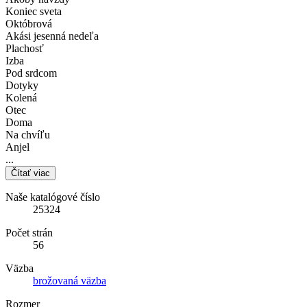
Koniec sveta
Októbrová
Akási jesenná nedeľa
Plachosť
Izba
Pod srdcom
Dotyky
Kolená
Otec
Doma
Na chvíľu
Anjel
...
Čítať viac
Naše katalógové číslo
25324
Počet strán
56
Väzba
brožovaná väzba
Rozmer