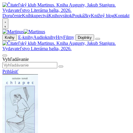
Doručenie
Kníhkupectvá
Knihovrátok
Poukážky
Knižný blog
Kontakt
E-knihy
Audioknihy
Hry
Filmy
Knihy
Doplnky
Vyhľadávanie
Prihlásiť