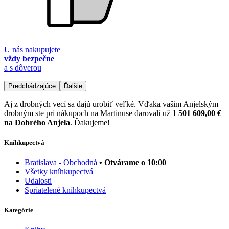
U nás nakupujete
vždy bezpečne
a s dôverou
Predchádzajúce
Ďalšie
Aj z drobných vecí sa dajú urobiť veľké. Vďaka vašim Anjelským
drobným ste pri nákupoch na Martinuse darovali už
1 501 609,00 €
na Dobrého Anjela
. Ďakujeme!
Kníhkupectvá
Bratislava - Obchodná
• Otvárame o 10:00
Všetky kníhkupectvá
Udalosti
Spriatelené kníhkupectvá
Kategórie