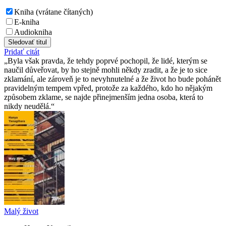
Kniha (vrátane čítaných)
E-kniha
Audiokniha
Sledovať titul
Pridať citát
Byla však pravda, že tehdy poprvé pochopil, že lidé, kterým se
naučil důveřovat, by ho stejně mohli někdy zradit, a že je to sice
zklamání, ale zároveň je to nevyhnutelné a že život ho bude pohánět
pravidelným tempem vpřed, protože za každého, kdo ho nějakým
způsobem zklame, se najde přinejmenším jedna osoba, která to
nikdy neudělá.
Malý život