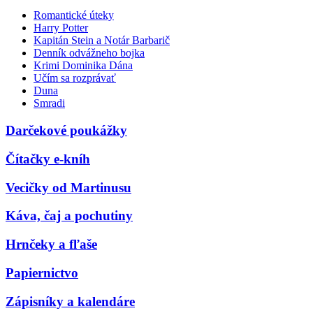
Romantické úteky
Harry Potter
Kapitán Stein a Notár Barbarič
Denník odvážneho bojka
Krimi Dominika Dána
Učím sa rozprávať
Duna
Smradi
Darčekové poukážky
Čítačky e-kníh
Vecičky od Martinusu
Káva, čaj a pochutiny
Hrnčeky a fľaše
Papiernictvo
Zápisníky a kalendáre