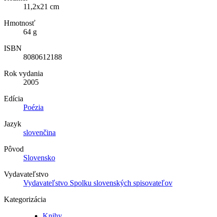
11,2x21 cm
Hmotnosť
64 g
ISBN
8080612188
Rok vydania
2005
Edícia
Poézia
Jazyk
slovenčina
Pôvod
Slovensko
Vydavateľstvo
Vydavateľstvo Spolku slovenských spisovateľov
Kategorizácia
Knihy