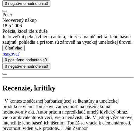
0 negatívne hodnotenia
0
Peter
Neoverený nákup
18.5.2006
Poézia, ktorá ide z duše
Je to veľmi pekná zbierka autora, ktorý sa na nič nehrá. Jeho básne
zaujmú, pohladia a pri tom sú zároveň na vysokej umeleckej úrovni.
Čítať viac
reagovať
0 pozitívne hodnotenia
0
0 negatívne hodnotenia
0
Recenzie, kritiky
"V kontexte súčasnej barbarizujúcej sa literatúry a umeleckej
produkcie vítam Tomášovu zameranosť na báseň ako na
hodnotvorný akt. Autor pritom nepredkladá umelý idylický obraz,
vie o ambivalentnosti vecí, vie o nenávisti, zle. V jednej významovej
intencii je jeho báseň ich tíšením. Tomáš sa vracia k elementárnosti,
prvotnosti videnia, k prostote..." Ján Zambor