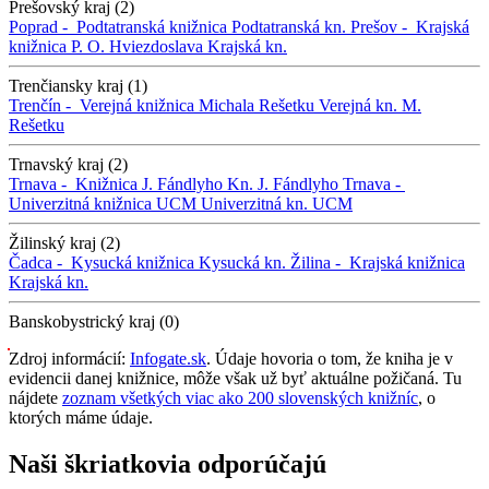
Prešovský kraj (2)
Poprad -
Podtatranská knižnica
Podtatranská kn.
Prešov -
Krajská
knižnica P. O. Hviezdoslava
Krajská kn.
Trenčiansky kraj (1)
Trenčín -
Verejná knižnica Michala Rešetku
Verejná kn. M.
Rešetku
Trnavský kraj (2)
Trnava -
Knižnica J. Fándlyho
Kn. J. Fándlyho
Trnava -
Univerzitná knižnica UCM
Univerzitná kn. UCM
Žilinský kraj (2)
Čadca -
Kysucká knižnica
Kysucká kn.
Žilina -
Krajská knižnica
Krajská kn.
Banskobystrický kraj (0)
Zdroj informácií:
Infogate.sk
. Údaje hovoria o tom, že kniha je v
evidencii danej knižnice, môže však už byť aktuálne požičaná. Tu
nájdete
zoznam všetkých viac ako 200 slovenských knižníc
, o
ktorých máme údaje.
Naši škriatkovia odporúčajú