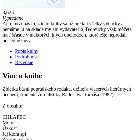
3,62 €
Vypredané
Ach, mrzí nás to, z tejto knihy sa už predali všetky výtlačky a
nemáme ju na sklade my ani vydavateľ :( Teoreticky však môžete
mať šťastie v niektorých iných obchodoch, ktoré ešte nepredali
posledné kusy.
Popis knihy
Podrobnosti
Recenzie
Viac o knihe
Zbierka básní popradského rodáka, držiteľa viacerých literárnych
ocenení, študenta žurnalistiky Radoslava Tomáša (1982).
Z obsahu:
CHLAPEC
Motýľ
Úzkosť
Jej ktorá spí
Akoby navždy