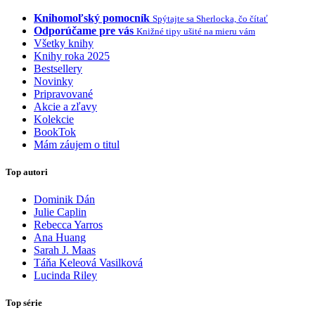
Knihomoľský pomocník
Spýtajte sa Sherlocka, čo čítať
Odporúčame pre vás
Knižné tipy ušité na mieru vám
Všetky knihy
Knihy roka 2025
Bestsellery
Novinky
Pripravované
Akcie a zľavy
Kolekcie
BookTok
Mám záujem o titul
Top autori
Dominik Dán
Julie Caplin
Rebecca Yarros
Ana Huang
Sarah J. Maas
Táňa Keleová Vasilková
Lucinda Riley
Top série