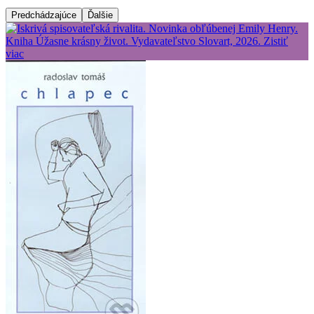
Predchádzajúce
Ďalšie