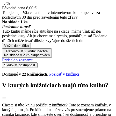
-5 %
Pôvodná cena
8,00 €
Toto je najnižšia cena titulu v internetovom kníhkupectve za
posledných 30 dní pred zavedením tejto zľavy.
Na sklade 1 ks
Posielame ihneď
Túto knihu máme síce aktuálne na sklade, máme však už iba
posledné kusy. Ak ju chcete mať rýchlo, ponáhľajte sa! Dodanie
ďalších môže trvať dlhšie, zvyčajne do šiestich dní.
Vložiť do košíka
Rezervovať v kníhkupectve
Na sklade v 2 kníhkupectvách
Pridať do zoznamu
Sledovať dostupnosť
Dostupné v
22 knižniciach
.
Požičať v knižnici
V ktorých knižniciach majú túto knihu?
Chcete si túto knihu požičať z knižnice? Toto je zoznam knižníc, v
ktorých ju majú. Po kliknutí na názov vás presmerujeme priamo na
stránku knižnice, kde si môžete overiť jej dostupnosť a prípadne ju