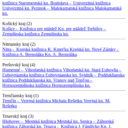
knižnica
Staromestská kn.
Bratislava -
Univerzitná knižnica
Univerzitná kn.
Pezinok -
Malokarpatská knižnica
Malokarpatská
kn.
Košický kraj (2)
Košice -
Knižnica pre mládež
Kn. pre mládež
Trebišov -
Zemplínska knižnica
Zemplínska kn.
Nitriansky kraj (2)
Nitra -
Krajská knižnica K. Kmeťka
Krajská kn.
Nové Zámky -
Knižnica A. Bernoláka
Kn. A. Bernoláka
Prešovský kraj (4)
Humenné -
Vihorlatská knižnica
Vihorlatská kn.
Stará Ľubovňa -
Ľubovnianska knižnica
Ľubovnianska kn.
Svidník -
Podduklianska
knižnica
Podduklianska kn.
Vranov nad Topľou -
Hornozemplínska knižnica
Hornozemplínska kn.
Trenčiansky kraj (1)
Trenčín -
Verejná knižnica Michala Rešetku
Verejná kn. M.
Rešetku
Trnavský kraj (3)
Hlohovec -
Mestská knižnica
Mestská kn.
Senica -
Záhorská
knižnica
Záhorská kn.
Trnava -
Knižnica J. Fándlyho
Kn. J.