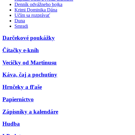
Denník odvážneho bojka
Krimi Dominika Dána
Učím sa rozprávať
Duna
Smradi
Darčekové poukážky
Čítačky e-kníh
Vecičky od Martinusu
Káva, čaj a pochutiny
Hrnčeky a fľaše
Papiernictvo
Zápisníky a kalendáre
Hudba