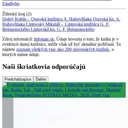
Fándlyho
Žilinský kraj (2)
Dolný Kubín -
Oravská knižnica A. Habovštiaka
Oravská kn. A.
Habovštiaka
Liptovský Mikuláš -
Liptovská knižnica G. F.
Belopotockého
Liptovská kn. G. F. Belopotockého
Zdroj informácií:
Infogate.sk
. Údaje hovoria o tom, že kniha je v
evidencii danej knižnice, môže však už byť aktuálne požičaná. Tu
nájdete
zoznam všetkých viac ako 200 slovenských knižníc
, o
ktorých máme údaje.
Naši škriatkovia odporúčajú
Predchádzajúce
Ďalšie