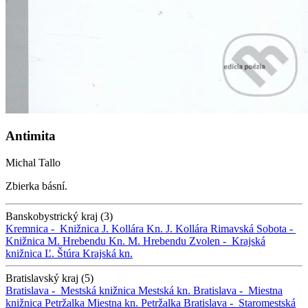
Antimita
Michal Tallo
Zbierka básní.
Banskobystrický kraj (3)
Kremnica -
Knižnica J. Kollára
Kn. J. Kollára
Rimavská Sobota -
Knižnica M. Hrebendu
Kn. M. Hrebendu
Zvolen -
Krajská
knižnica Ľ. Štúra
Krajská kn.
Bratislavský kraj (5)
Bratislava -
Mestská knižnica
Mestská kn.
Bratislava -
Miestna
knižnica Petržalka
Miestna kn. Petržalka
Bratislava -
Staromestská