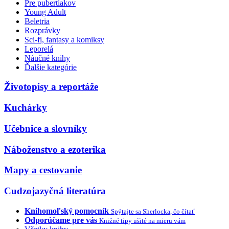
Pre pubertiakov
Young Adult
Beletria
Rozprávky
Sci-fi, fantasy a komiksy
Leporelá
Náučné knihy
Ďalšie kategórie
Životopisy a reportáže
Kuchárky
Učebnice a slovníky
Náboženstvo a ezoterika
Mapy a cestovanie
Cudzojazyčná literatúra
Knihomoľský pomocník
Spýtajte sa Sherlocka, čo čítať
Odporúčame pre vás
Knižné tipy ušité na mieru vám