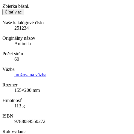
Zbierka básní.
Čítať viac
Naše katalógové číslo
251234
Originálny názov
Antimita
Počet strán
60
Väzba
brožovaná väzba
Rozmer
155×200 mm
Hmotnosť
113 g
ISBN
9788089550272
Rok vydania