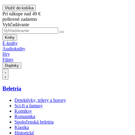
Vložiť do košíka
Pri nákupe nad 49 €
poštovné zadarmo
Vyhľadávanie
Knihy
E-knihy
Audioknihy
Hry
Filmy
Doplnky
Beletria
Detektívky, trilery a horory
Sci-fi a fantasy
Komiksy
Romantika
Spoločenská beletria
Klasika
Historické