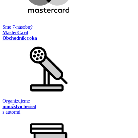
Sme 7-násobný
MasterCard
Obchodník roka
Organizujeme
množstvo besied
s autormi