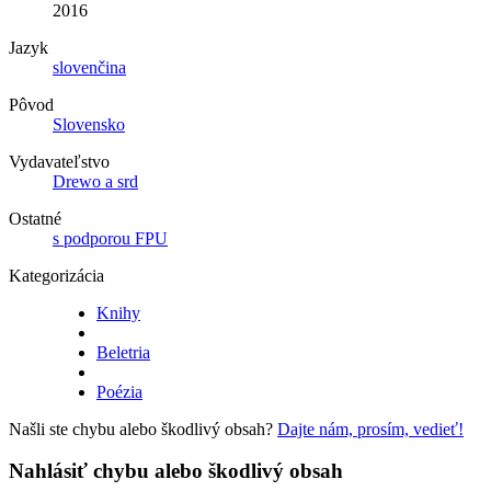
2016
Jazyk
slovenčina
Pôvod
Slovensko
Vydavateľstvo
Drewo a srd
Ostatné
s podporou FPU
Kategorizácia
Knihy
Beletria
Poézia
Našli ste chybu alebo škodlivý obsah?
Dajte nám, prosím, vedieť!
Nahlásiť chybu alebo škodlivý obsah