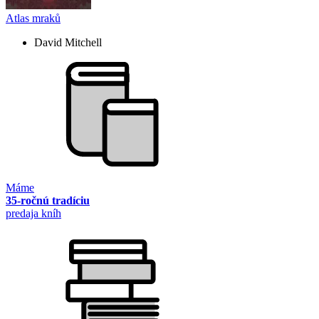
Atlas mraků
David Mitchell
Máme
35-ročnú tradíciu
predaja kníh