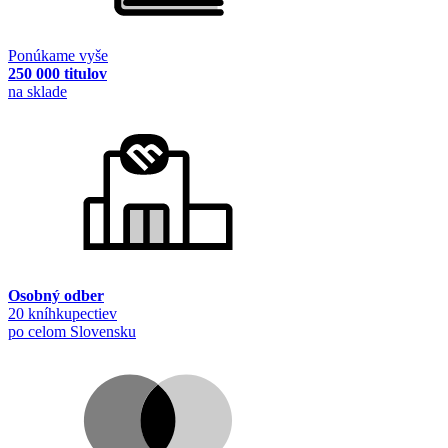
Ponúkame vyše
250 000 titulov
na sklade
Osobný odber
20 kníhkupectiev
po celom Slovensku