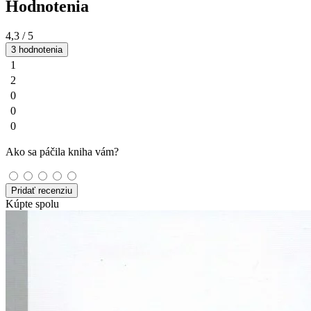
Hodnotenia
4,3
/ 5
3 hodnotenia
1
2
0
0
0
Ako sa páčila kniha vám?
Pridať recenziu
Kúpte spolu