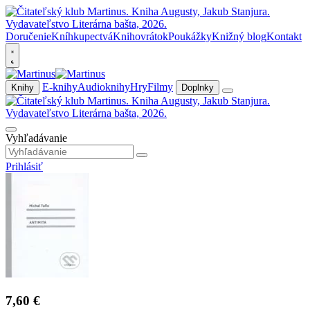
Doručenie
Kníhkupectvá
Knihovrátok
Poukážky
Knižný blog
Kontakt
E-knihy
Audioknihy
Hry
Filmy
Knihy
Doplnky
Vyhľadávanie
Prihlásiť
7,60 €