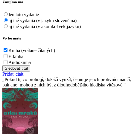
Zaujíma ma
len toto vydanie
aj iné vydania (v jazyku slovenčina)
aj iné vydania (v akomkoľvek jazyku)
Vo formáte
Kniha (vrátane čítaných)
E-kniha
Audiokniha
Sledovať titul
Pridať citát
Pokud ti, co prohrají, dokáží využít, čemu je jejich protivníci naučí,
pak ano, mohou z nich být z dlouhodobějšího hlediska vítězové.