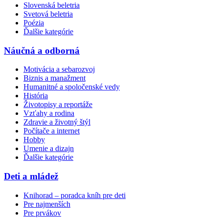
Slovenská beletria
Svetová beletria
Poézia
Ďalšie kategórie
Náučná a odborná
Motivácia a sebarozvoj
Biznis a manažment
Humanitné a spoločenské vedy
História
Životopisy a reportáže
Vzťahy a rodina
Zdravie a životný štýl
Počítače a internet
Hobby
Umenie a dizajn
Ďalšie kategórie
Deti a mládež
Knihorad – poradca kníh pre deti
Pre najmenších
Pre prvákov