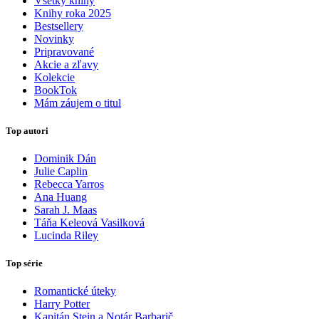
Všetky knihy
Knihy roka 2025
Bestsellery
Novinky
Pripravované
Akcie a zľavy
Kolekcie
BookTok
Mám záujem o titul
Top autori
Dominik Dán
Julie Caplin
Rebecca Yarros
Ana Huang
Sarah J. Maas
Táňa Keleová Vasilková
Lucinda Riley
Top série
Romantické úteky
Harry Potter
Kapitán Stein a Notár Barbarič