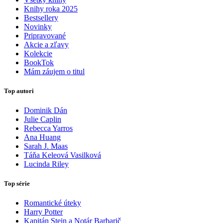
Knihy roka 2025
Bestsellery
Novinky
Pripravované
Akcie a zľavy
Kolekcie
BookTok
Mám záujem o titul
Top autori
Dominik Dán
Julie Caplin
Rebecca Yarros
Ana Huang
Sarah J. Maas
Táňa Keleová Vasilková
Lucinda Riley
Top série
Romantické úteky
Harry Potter
Kapitán Stein a Notár Barbarič