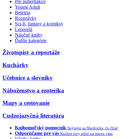
Pre pubertiakov
Young Adult
Beletria
Rozprávky
Sci-fi, fantasy a komiksy
Leporelá
Náučné knihy
Ďalšie kategórie
Životopisy a reportáže
Kuchárky
Učebnice a slovníky
Náboženstvo a ezoterika
Mapy a cestovanie
Cudzojazyčná literatúra
Knihomoľský pomocník
Spýtajte sa Sherlocka, čo čítať
Odporúčame pre vás
Knižné tipy ušité na mieru vám
Všetky knihy