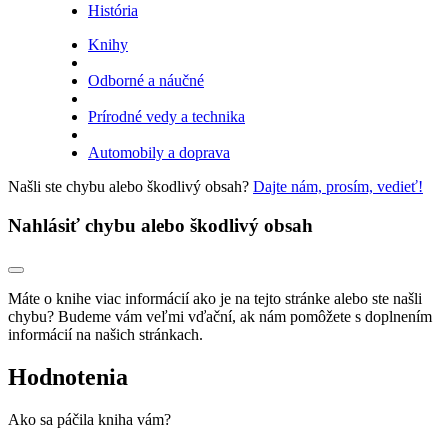
História
Knihy
Odborné a náučné
Prírodné vedy a technika
Automobily a doprava
Našli ste chybu alebo škodlivý obsah?
Dajte nám, prosím, vedieť!
Nahlásiť chybu alebo škodlivý obsah
Máte o knihe viac informácií ako je na tejto stránke alebo ste našli
chybu? Budeme vám veľmi vďační, ak nám pomôžete s doplnením
informácií na našich stránkach.
Hodnotenia
Ako sa páčila kniha vám?