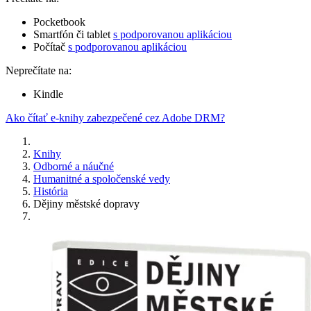
Pocketbook
Smartfón či tablet
s podporovanou aplikáciou
Počítač
s podporovanou aplikáciou
Neprečítate na:
Kindle
Ako čítať e-knihy zabezpečené cez Adobe DRM?
Knihy
Odborné a náučné
Humanitné a spoločenské vedy
História
Dějiny městské dopravy