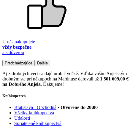
U nás nakupujete
vždy bezpečne
a s dôverou
Predchádzajúce
Ďalšie
Aj z drobných vecí sa dajú urobiť veľké. Vďaka vašim Anjelským
drobným ste pri nákupoch na Martinuse darovali už
1 501 609,00 €
na Dobrého Anjela
. Ďakujeme!
Kníhkupectvá
Bratislava - Obchodná
• Otvorené do 20:00
Všetky kníhkupectvá
Udalosti
Spriatelené kníhkupectvá