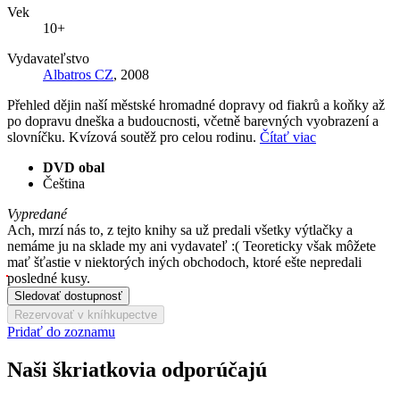
Vek
10+
Vydavateľstvo
Albatros CZ
, 2008
Přehled dějin naší městské hromadné dopravy od fiakrů a koňky až
po dopravu dneška a budoucnosti, včetně barevných vyobrazení a
slovníčku. Kvízová soutěž pro celou rodinu.
Čítať viac
DVD obal
Čeština
Vypredané
Ach, mrzí nás to, z tejto knihy sa už predali všetky výtlačky a
nemáme ju na sklade my ani vydavateľ :( Teoreticky však môžete
mať šťastie v niektorých iných obchodoch, ktoré ešte nepredali
posledné kusy.
Sledovať dostupnosť
Rezervovať v kníhkupectve
Pridať do zoznamu
Naši škriatkovia odporúčajú