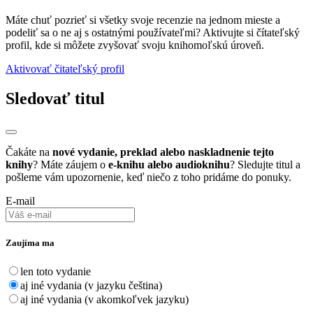
Máte chuť pozrieť si všetky svoje recenzie na jednom mieste a
podeliť sa o ne aj s ostatnými používateľmi? Aktivujte si čítateľský
profil, kde si môžete zvyšovať svoju knihomoľskú úroveň.
Aktivovať čitateľský profil
Sledovať titul
Čakáte na
nové vydanie, preklad alebo naskladnenie tejto
knihy
? Máte záujem o
e-knihu alebo audioknihu
? Sledujte titul a
pošleme vám upozornenie, keď niečo z toho pridáme do ponuky.
E-mail
Zaujíma ma
len toto vydanie
aj iné vydania (v jazyku čeština)
aj iné vydania (v akomkoľvek jazyku)