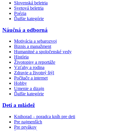
Slovenská beletria
Svetová beletria
Poézia
Ďalšie kategórie
Náučná a odborná
Motivácia a sebarozvoj
Biznis a manažment
Humanitné a spoločenské vedy
História
Životopisy a reportáže
Vzťahy a rodina
Zdravie a životný štýl
Počítače a internet
Hobby
Umenie a dizajn
Ďalšie kategórie
Deti a mládež
Knihorad – poradca kníh pre deti
Pre najmenších
Pre prvákov