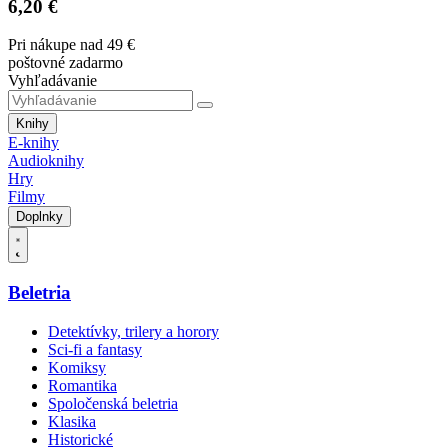
6,20 €
Pri nákupe nad 49 €
poštovné zadarmo
Vyhľadávanie
Knihy
E-knihy
Audioknihy
Hry
Filmy
Doplnky
Beletria
Detektívky, trilery a horory
Sci-fi a fantasy
Komiksy
Romantika
Spoločenská beletria
Klasika
Historické