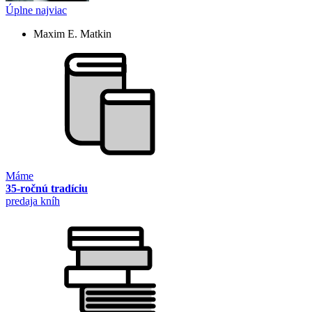
Úplne najviac
Maxim E. Matkin
Máme
35-ročnú tradíciu
predaja kníh