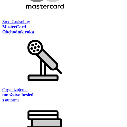
Sme 7-násobný
MasterCard
Obchodník roka
Organizujeme
množstvo besied
s autormi