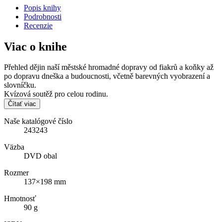
Popis knihy
Podrobnosti
Recenzie
Viac o knihe
Přehled dějin naší městské hromadné dopravy od fiakrů a koňky až
po dopravu dneška a budoucnosti, včetně barevných vyobrazení a
slovníčku.
Kvízová soutěž pro celou rodinu.
Čítať viac
Naše katalógové číslo
243243
Väzba
DVD obal
Rozmer
137×198 mm
Hmotnosť
90 g