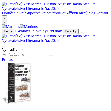
Doručenie
Kníhkupectvá
Knihovrátok
Poukážky
Knižný blog
Kontakt
E-knihy
Audioknihy
Hry
Filmy
Knihy
Doplnky
Vyhľadávanie
Prihlásiť