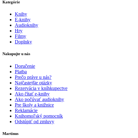
Kategórie
Knihy
E-knihy
Audioknihy
Hry
Filmy
Doplnky
Nakupujte u nás
Doručenie
Platba
Prečo práve u nás?
Najčastejšie otázky
Rezervácia v kníhkupectve
Ako čítať e-knihy
Ako počúvať audioknihy
Pre školy a knižnice
Reklamácie
Knihomoľský pomocník
Odstúpiť od zmluvy
Martinus