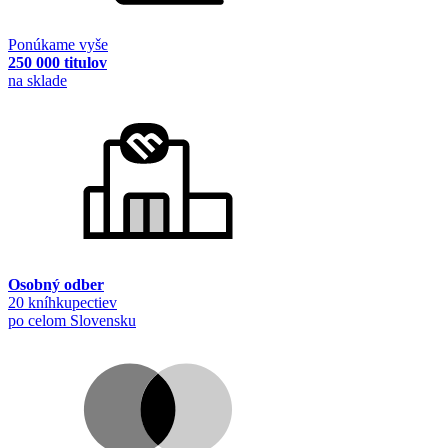
Ponúkame vyše
250 000 titulov
na sklade
Osobný odber
20 kníhkupectiev
po celom Slovensku