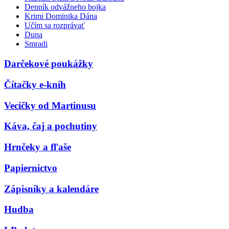
Denník odvážneho bojka
Krimi Dominika Dána
Učím sa rozprávať
Duna
Smradi
Darčekové poukážky
Čítačky e-kníh
Vecičky od Martinusu
Káva, čaj a pochutiny
Hrnčeky a fľaše
Papiernictvo
Zápisníky a kalendáre
Hudba