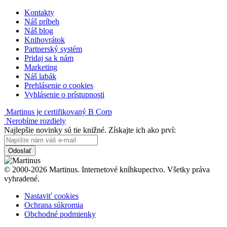
Kontakty
Náš príbeh
Náš blog
Knihovrátok
Partnerský systém
Pridaj sa k nám
Marketing
Náš labák
Prehlásenie o cookies
Vyhlásenie o prístupnosti
Martinus je certifikovaný B Corp
Nerobíme rozdiely
Najlepšie novinky sú tie knižné. Získajte ich ako prví:
Odoslať
© 2000-2026 Martinus. Internetové kníhkupectvo. Všetky práva
vyhradené.
Nastaviť cookies
Ochrana súkromia
Obchodné podmienky