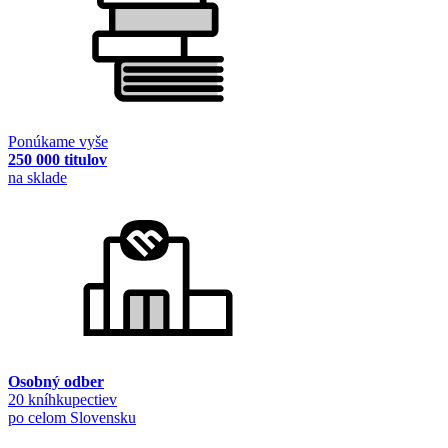
Ponúkame vyše
250 000 titulov
na sklade
Osobný odber
20 kníhkupectiev
po celom Slovensku