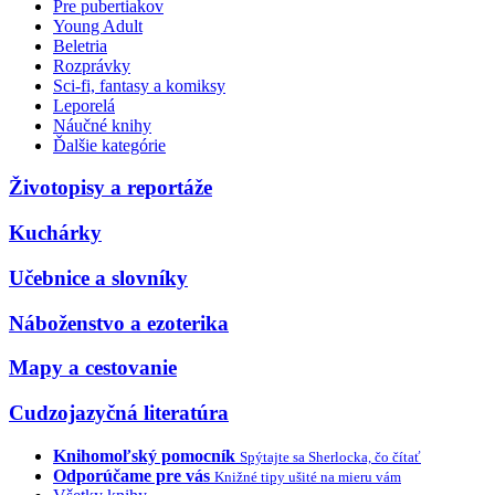
Pre pubertiakov
Young Adult
Beletria
Rozprávky
Sci-fi, fantasy a komiksy
Leporelá
Náučné knihy
Ďalšie kategórie
Životopisy a reportáže
Kuchárky
Učebnice a slovníky
Náboženstvo a ezoterika
Mapy a cestovanie
Cudzojazyčná literatúra
Knihomoľský pomocník
Spýtajte sa Sherlocka, čo čítať
Odporúčame pre vás
Knižné tipy ušité na mieru vám