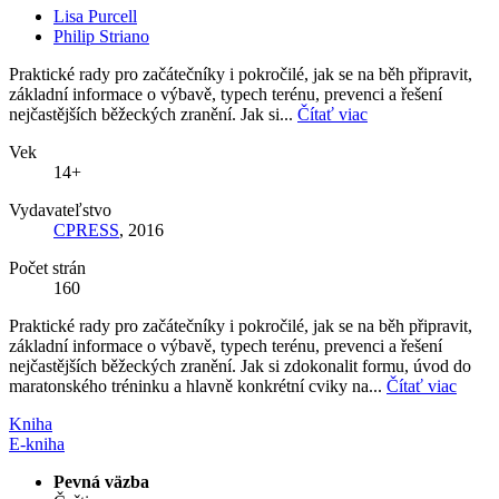
Lisa Purcell
Philip Striano
Praktické rady pro začátečníky i pokročilé, jak se na běh připravit,
základní informace o výbavě, typech terénu, prevenci a řešení
nejčastějších běžeckých zranění. Jak si...
Čítať viac
Vek
14+
Vydavateľstvo
CPRESS
, 2016
Počet strán
160
Praktické rady pro začátečníky i pokročilé, jak se na běh připravit,
základní informace o výbavě, typech terénu, prevenci a řešení
nejčastějších běžeckých zranění. Jak si zdokonalit formu, úvod do
maratonského tréninku a hlavně konkrétní cviky na...
Čítať viac
Kniha
E-kniha
Pevná väzba