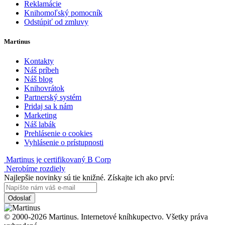
Reklamácie
Knihomoľský pomocník
Odstúpiť od zmluvy
Martinus
Kontakty
Náš príbeh
Náš blog
Knihovrátok
Partnerský systém
Pridaj sa k nám
Marketing
Náš labák
Prehlásenie o cookies
Vyhlásenie o prístupnosti
Martinus je certifikovaný B Corp
Nerobíme rozdiely
Najlepšie novinky sú tie knižné. Získajte ich ako prví:
Odoslať
© 2000-2026 Martinus. Internetové kníhkupectvo. Všetky práva