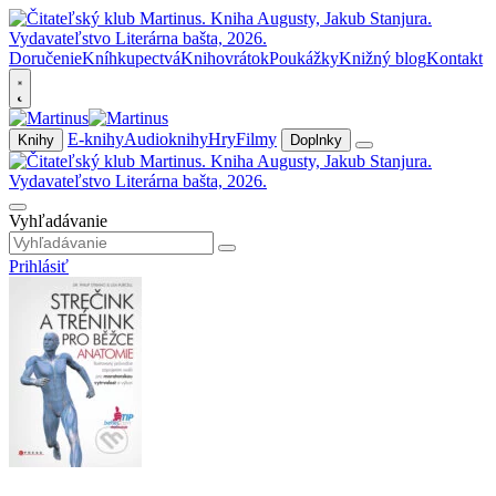
Doručenie
Kníhkupectvá
Knihovrátok
Poukážky
Knižný blog
Kontakt
E-knihy
Audioknihy
Hry
Filmy
Knihy
Doplnky
Vyhľadávanie
Prihlásiť