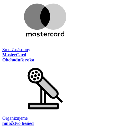
Sme 7-násobný
MasterCard
Obchodník roka
Organizujeme
množstvo besied