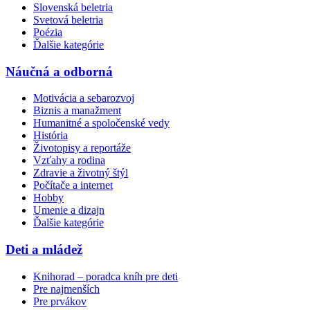
Slovenská beletria
Svetová beletria
Poézia
Ďalšie kategórie
Náučná a odborná
Motivácia a sebarozvoj
Biznis a manažment
Humanitné a spoločenské vedy
História
Životopisy a reportáže
Vzťahy a rodina
Zdravie a životný štýl
Počítače a internet
Hobby
Umenie a dizajn
Ďalšie kategórie
Deti a mládež
Knihorad – poradca kníh pre deti
Pre najmenších
Pre prvákov