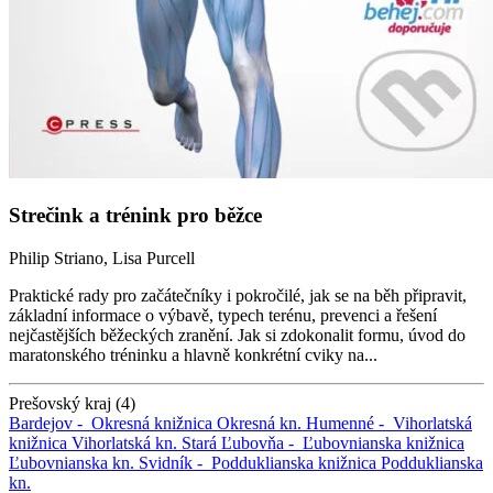
Strečink a trénink pro běžce
Philip Striano, Lisa Purcell
Praktické rady pro začátečníky i pokročilé, jak se na běh připravit,
základní informace o výbavě, typech terénu, prevenci a řešení
nejčastějších běžeckých zranění. Jak si zdokonalit formu, úvod do
maratonského tréninku a hlavně konkrétní cviky na...
Prešovský kraj (4)
Bardejov -
Okresná knižnica
Okresná kn.
Humenné -
Vihorlatská
knižnica
Vihorlatská kn.
Stará Ľubovňa -
Ľubovnianska knižnica
Ľubovnianska kn.
Svidník -
Podduklianska knižnica
Podduklianska
kn.