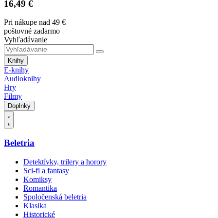
16,49 €
Pri nákupe nad 49 €
poštovné zadarmo
Vyhľadávanie
Knihy
E-knihy
Audioknihy
Hry
Filmy
Doplnky
Beletria
Detektívky, trilery a horory
Sci-fi a fantasy
Komiksy
Romantika
Spoločenská beletria
Klasika
Historické