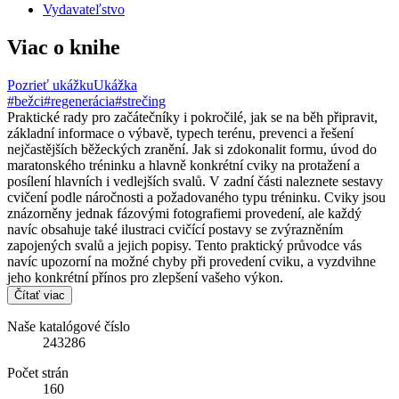
Vydavateľstvo
Viac o knihe
Pozrieť ukážku
Ukážka
#bežci
#regenerácia
#strečing
Praktické rady pro začátečníky i pokročilé, jak se na běh připravit,
základní informace o výbavě, typech terénu, prevenci a řešení
nejčastějších běžeckých zranění. Jak si zdokonalit formu, úvod do
maratonského tréninku a hlavně konkrétní cviky na protažení a
posílení hlavních i vedlejších svalů. V zadní části naleznete sestavy
cvičení podle náročnosti a požadovaného typu tréninku. Cviky jsou
znázorněny jednak fázovými fotografiemi provedení, ale každý
navíc obsahuje také ilustraci cvičící postavy se zvýrazněním
zapojených svalů a jejich popisy. Tento praktický průvodce vás
navíc upozorní na možné chyby při provedení cviku, a vyzdvihne
jeho konkrétní přínos pro zlepšení vašeho výkon.
Čítať viac
Naše katalógové číslo
243286
Počet strán
160