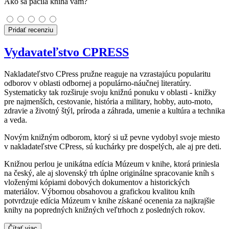
Ako sa páčila kniha vám?
Pridať recenziu
Vydavateľstvo CPRESS
Nakladateľstvo CPress pružne reaguje na vzrastajúcu popularitu
odborov v oblasti odbornej a populárno-náučnej literatúry.
Systematicky tak rozširuje svoju knižnú ponuku v oblasti - knižky
pre najmenších, cestovanie, história a military, hobby, auto-moto,
zdravie a životný štýl, príroda a záhrada, umenie a kultúra a technika
a veda.
Novým knižným odborom, ktorý si už pevne vydobyl svoje miesto
v nakladateľstve CPress, sú kuchárky pre dospelých, ale aj pre deti.
Knižnou perlou je unikátna edícia Múzeum v knihe, ktorá priniesla
na český, ale aj slovenský trh úplne originálne spracovanie kníh s
vloženými kópiami dobových dokumentov a historických
materiálov. Výbornou obsahovou a grafickou kvalitou kníh
potvrdzuje edícia Múzeum v knihe získané ocenenia za najkrajšie
knihy na popredných knižných veľtrhoch z posledných rokov.
Čítať viac