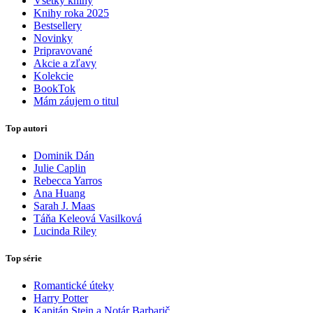
Všetky knihy
Knihy roka 2025
Bestsellery
Novinky
Pripravované
Akcie a zľavy
Kolekcie
BookTok
Mám záujem o titul
Top autori
Dominik Dán
Julie Caplin
Rebecca Yarros
Ana Huang
Sarah J. Maas
Táňa Keleová Vasilková
Lucinda Riley
Top série
Romantické úteky
Harry Potter
Kapitán Stein a Notár Barbarič