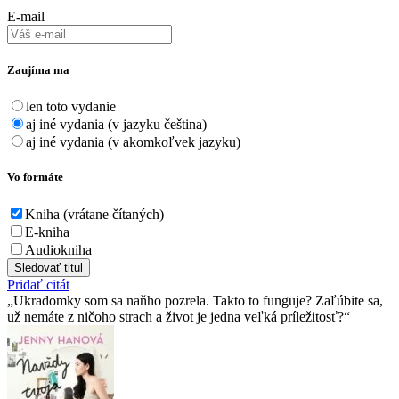
E-mail
Zaujíma ma
len toto vydanie
aj iné vydania (v jazyku čeština)
aj iné vydania (v akomkoľvek jazyku)
Vo formáte
Kniha (vrátane čítaných)
E-kniha
Audiokniha
Sledovať titul
Pridať citát
Ukradomky som sa naňho pozrela. Takto to funguje? Zaľúbite sa,
už nemáte z ničoho strach a život je jedna veľká príležitosť?