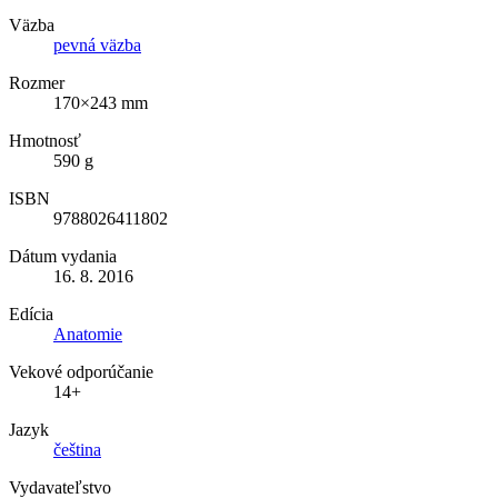
Väzba
pevná väzba
Rozmer
170×243 mm
Hmotnosť
590 g
ISBN
9788026411802
Dátum vydania
16. 8. 2016
Edícia
Anatomie
Vekové odporúčanie
14+
Jazyk
čeština
Vydavateľstvo