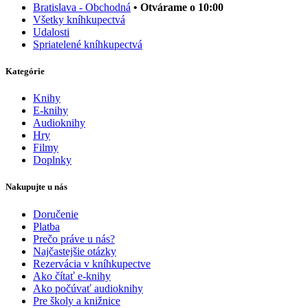
Bratislava - Obchodná
• Otvárame o 10:00
Všetky kníhkupectvá
Udalosti
Spriatelené kníhkupectvá
Kategórie
Knihy
E-knihy
Audioknihy
Hry
Filmy
Doplnky
Nakupujte u nás
Doručenie
Platba
Prečo práve u nás?
Najčastejšie otázky
Rezervácia v kníhkupectve
Ako čítať e-knihy
Ako počúvať audioknihy
Pre školy a knižnice