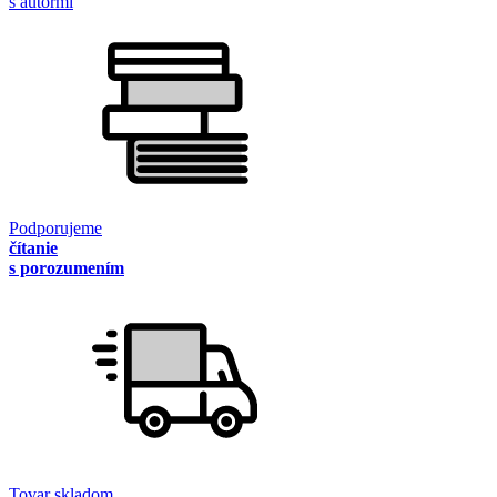
s autormi
Podporujeme
čítanie
s porozumením
Tovar skladom