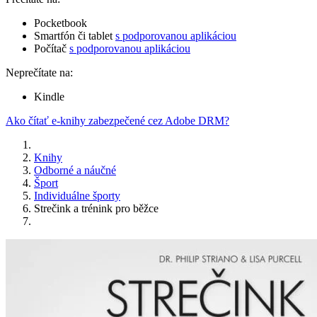
Pocketbook
Smartfón či tablet
s podporovanou aplikáciou
Počítač
s podporovanou aplikáciou
Neprečítate na:
Kindle
Ako čítať e-knihy zabezpečené cez Adobe DRM?
Knihy
Odborné a náučné
Šport
Individuálne športy
Strečink a trénink pro běžce