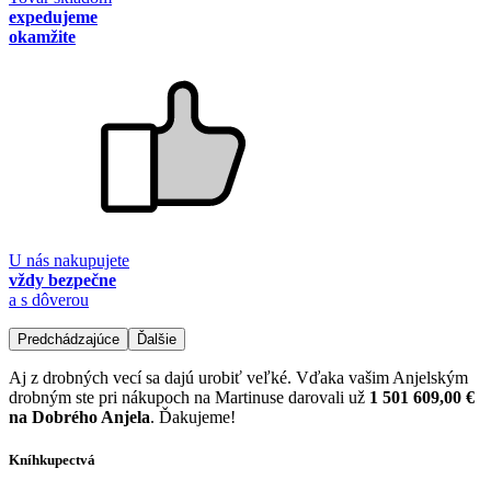
expedujeme
okamžite
U nás nakupujete
vždy bezpečne
a s dôverou
Predchádzajúce
Ďalšie
Aj z drobných vecí sa dajú urobiť veľké. Vďaka vašim Anjelským
drobným ste pri nákupoch na Martinuse darovali už
1 501 609,00 €
na Dobrého Anjela
. Ďakujeme!
Kníhkupectvá