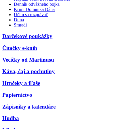
Denník odvážneho bojka
Krimi Dominika Dána
Učím sa rozprávať
Duna
Smradi
Darčekové poukážky
Čítačky e-kníh
Vecičky od Martinusu
Káva, čaj a pochutiny
Hrnčeky a fľaše
Papiernictvo
Zápisníky a kalendáre
Hudba