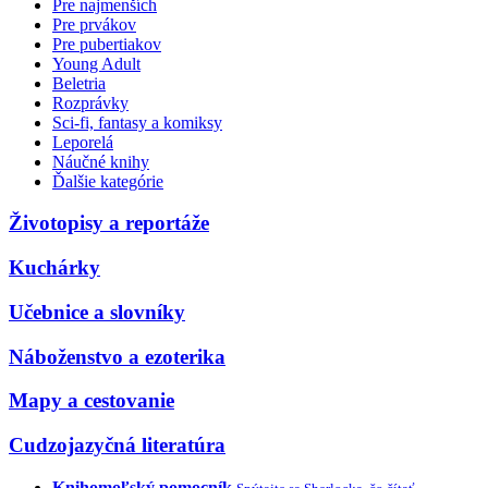
Pre najmenších
Pre prvákov
Pre pubertiakov
Young Adult
Beletria
Rozprávky
Sci-fi, fantasy a komiksy
Leporelá
Náučné knihy
Ďalšie kategórie
Životopisy a reportáže
Kuchárky
Učebnice a slovníky
Náboženstvo a ezoterika
Mapy a cestovanie
Cudzojazyčná literatúra
Knihomoľský pomocník