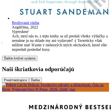
Brožovaná väzba
Angličtina, 2022
Vypredané
Ach, mrzí nás to, z tejto knihy sa už predali všetky výtlačky a
nemáme ju na sklade my ani vydavateľ :( Teoreticky však
môžete mať šťastie v niektorých iných obchodoch, ktoré ešte
nepredali posledné kusy.
Ďalšie knižné vydania
Naši škriatkovia odporúčajú
Predchádzajúce
Ďalšie