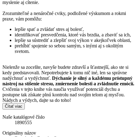
myslenie aj cítenie.
Zrozumiteľné a nenáročné cviky, podložené výskumom a rokmi
praxe, vám pomôžu:
lepšie spať a zvládať stres aj bolesť,
identifikovať presvedčenia, ktoré vás brzdia, a zbaviť sa ich,
lepšie sa sústrediť a zlepšiť svoj výkon v akejkoľvek oblasti,
prehĺbiť spojenie so sebou samým, s inými aj s okolitým
svetom.
Nielenže sa zocelíte, navyše budete zdravší a šťastnejší, ako ste si
kedy predstavovali. Nepotrebujete k tomu nič iné, len sa správne
nadýchnuť a vydýchnuť.
Dýchanie je silný a každému prístupný
nástroj na stíšenie stresu, zmiernenie bolesti a zvládnutie emócií.
Cvičenia v tejto knihe vás naučia využívať potenciál dychu a
postupne tak získate plnú kontrolu nad svojím telom aj mysľou.
Nádych a výdych, dajte sa do toho!
Čítať viac
Naše katalógové číslo
1890555
Originálny názov