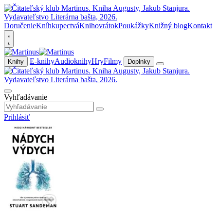
Doručenie
Kníhkupectvá
Knihovrátok
Poukážky
Knižný blog
Kontakt
E-knihy
Audioknihy
Hry
Filmy
Knihy
Doplnky
Vyhľadávanie
Prihlásiť