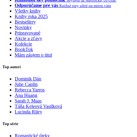
Spýtajte sa Sherlocka, čo čítať
Odporúčame pre vás
Knižné tipy ušité na mieru vám
Všetky knihy
Knihy roka 2025
Bestsellery
Novinky
Pripravované
Akcie a zľavy
Kolekcie
BookTok
Mám záujem o titul
Top autori
Dominik Dán
Julie Caplin
Rebecca Yarros
Ana Huang
Sarah J. Maas
Táňa Keleová Vasilková
Lucinda Riley
Top série
Romantické úteky