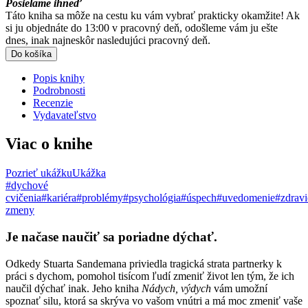
Posielame ihneď
Táto kniha sa môže na cestu ku vám vybrať prakticky okamžite! Ak
si ju objednáte do 13:00 v pracovný deň, odošleme vám ju ešte
dnes, inak najneskôr nasledujúci pracovný deň.
Do košíka
Popis knihy
Podrobnosti
Recenzie
Vydavateľstvo
Viac o knihe
Pozrieť ukážku
Ukážka
#dychové
cvičenia
#kariéra
#problémy
#psychológia
#úspech
#uvedomenie
#zdravi
zmeny
Je načase naučiť sa poriadne dýchať.
Odkedy Stuarta Sandemana priviedla tragická strata partnerky k
práci s dychom, pomohol tisícom ľudí zmeniť život len tým, že ich
naučil dýchať inak. Jeho kniha
Nádych, výdych
vám umožní
spoznať silu, ktorá sa skrýva vo vašom vnútri a má moc zmeniť vaše