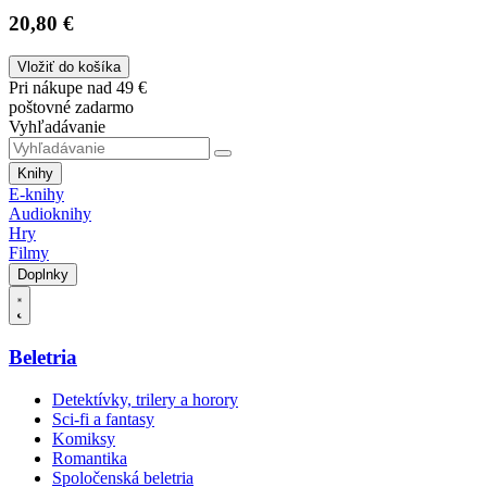
20,80 €
Vložiť do košíka
Pri nákupe nad 49 €
poštovné zadarmo
Vyhľadávanie
Knihy
E-knihy
Audioknihy
Hry
Filmy
Doplnky
Beletria
Detektívky, trilery a horory
Sci-fi a fantasy
Komiksy
Romantika
Spoločenská beletria