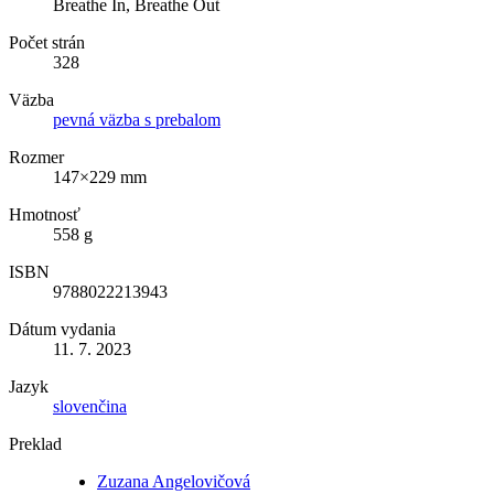
Breathe In, Breathe Out
Počet strán
328
Väzba
pevná väzba s prebalom
Rozmer
147×229 mm
Hmotnosť
558 g
ISBN
9788022213943
Dátum vydania
11. 7. 2023
Jazyk
slovenčina
Preklad
Zuzana Angelovičová