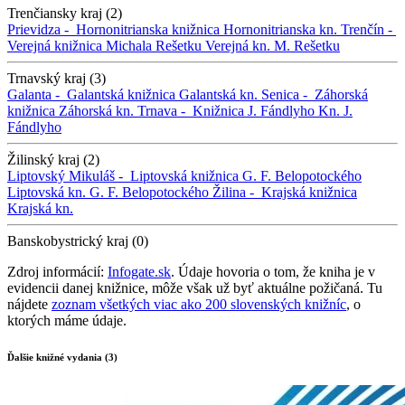
Trenčiansky kraj (2)
Prievidza -
Hornonitrianska knižnica
Hornonitrianska kn.
Trenčín -
Verejná knižnica Michala Rešetku
Verejná kn. M. Rešetku
Trnavský kraj (3)
Galanta -
Galantská knižnica
Galantská kn.
Senica -
Záhorská
knižnica
Záhorská kn.
Trnava -
Knižnica J. Fándlyho
Kn. J.
Fándlyho
Žilinský kraj (2)
Liptovský Mikuláš -
Liptovská knižnica G. F. Belopotockého
Liptovská kn. G. F. Belopotockého
Žilina -
Krajská knižnica
Krajská kn.
Banskobystrický kraj (0)
Zdroj informácií:
Infogate.sk
. Údaje hovoria o tom, že kniha je v
evidencii danej knižnice, môže však už byť aktuálne požičaná. Tu
nájdete
zoznam všetkých viac ako 200 slovenských knižníc
, o
ktorých máme údaje.
Ďalšie knižné vydania (3)