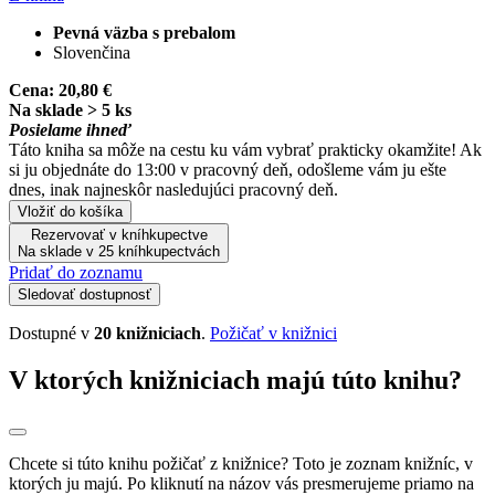
Pevná väzba s prebalom
Slovenčina
Cena:
20,80 €
Na sklade > 5 ks
Posielame ihneď
Táto kniha sa môže na cestu ku vám vybrať prakticky okamžite! Ak
si ju objednáte do 13:00 v pracovný deň, odošleme vám ju ešte
dnes, inak najneskôr nasledujúci pracovný deň.
Vložiť do košíka
Rezervovať v kníhkupectve
Na sklade v 25 kníhkupectvách
Pridať do zoznamu
Sledovať dostupnosť
Dostupné v
20 knižniciach
.
Požičať v knižnici
V ktorých knižniciach majú túto knihu?
Chcete si túto knihu požičať z knižnice? Toto je zoznam knižníc, v
ktorých ju majú. Po kliknutí na názov vás presmerujeme priamo na