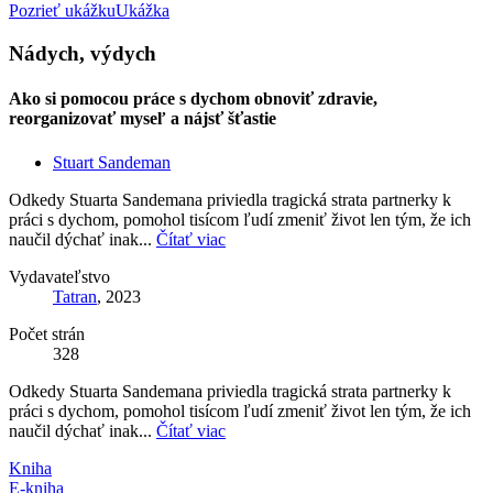
Pozrieť ukážku
Ukážka
Nádych, výdych
Ako si pomocou práce s dychom obnoviť zdravie,
reorganizovať myseľ a nájsť šťastie
Stuart Sandeman
Odkedy Stuarta Sandemana priviedla tragická strata partnerky k
práci s dychom, pomohol tisícom ľudí zmeniť život len tým, že ich
naučil dýchať inak...
Čítať viac
Vydavateľstvo
Tatran
, 2023
Počet strán
328
Odkedy Stuarta Sandemana priviedla tragická strata partnerky k
práci s dychom, pomohol tisícom ľudí zmeniť život len tým, že ich
naučil dýchať inak...
Čítať viac
Kniha
E-kniha