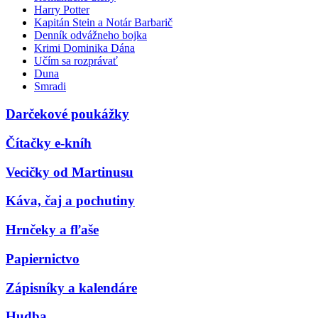
Harry Potter
Kapitán Stein a Notár Barbarič
Denník odvážneho bojka
Krimi Dominika Dána
Učím sa rozprávať
Duna
Smradi
Darčekové poukážky
Čítačky e-kníh
Vecičky od Martinusu
Káva, čaj a pochutiny
Hrnčeky a fľaše
Papiernictvo
Zápisníky a kalendáre
Hudba