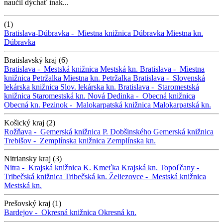
naučil dýchať inak...
(1)
Bratislava-Dúbravka -
Miestna knižnica Dúbravka
Miestna kn.
Dúbravka
Bratislavský kraj (6)
Bratislava -
Mestská knižnica
Mestská kn.
Bratislava -
Miestna
knižnica Petržalka
Miestna kn. Petržalka
Bratislava -
Slovenská
lekárska knižnica
Slov. lekárska kn.
Bratislava -
Staromestská
knižnica
Staromestská kn.
Nová Dedinka -
Obecná knižnica
Obecná kn.
Pezinok -
Malokarpatská knižnica
Malokarpatská kn.
Košický kraj (2)
Rožňava -
Gemerská knižnica P. Dobšinského
Gemerská knižnica
Trebišov -
Zemplínska knižnica
Zemplínska kn.
Nitriansky kraj (3)
Nitra -
Krajská knižnica K. Kmeťka
Krajská kn.
Topoľčany -
Tribečská knižnica
Tribečská kn.
Želiezovce -
Mestská knižnica
Mestská kn.
Prešovský kraj (1)
Bardejov -
Okresná knižnica
Okresná kn.