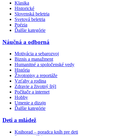
Klasika
Historické
Slovenská beletria
Svetová beletria
Poézia
Ďalšie kategórie
Náučná a odborná
Motivácia a sebarozvoj
Biznis a manažment
Humanitné a spoločenské vedy
História
Životopisy a reportáže
Vzťahy a rodina
Zdravie a životný štýl
Počítače a internet
Hobby
Umenie a dizajn
Ďalšie kategórie
Deti a mládež
Knihorad – poradca kníh pre deti