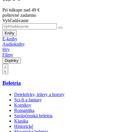
Pri nákupe nad 49 €
poštovné zadarmo
Vyhľadávanie
Knihy
E-knihy
Audioknihy
Hry
Filmy
Doplnky
Beletria
Detektívky, trilery a horory
Sci-fi a fantasy
Komiksy
Romantika
Spoločenská beletria
Klasika
Historické
Slovenská beletria