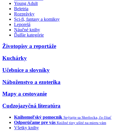
Young Adult
Beletria
Rozprávky
Sci-fi, fantasy a komiksy
Leporelá
Náučné knihy
Ďalšie kategórie
Životopisy a reportáže
Kuchárky
Učebnice a slovníky
Náboženstvo a ezoterika
Mapy a cestovanie
Cudzojazyčná literatúra
Knihomoľský pomocník
Spýtajte sa Sherlocka, čo čítať
Odporúčame pre vás
Knižné tipy ušité na mieru vám
Všetky knihy