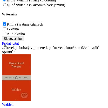
aj iné vydania (v jazyku čeština)
aj iné vydania (v akomkoľvek jazyku)
Vo formáte
Kniha (vrátane čítaných)
E-kniha
Audiokniha
Sledovať titul
Pridať citát
Človek je bohatý v pomere k počtu vecí, ktoré si môže dovoliť
opustiť.
Walden