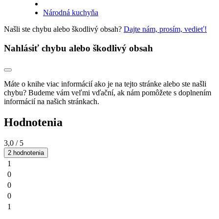
Národná kuchyňa
Našli ste chybu alebo škodlivý obsah?
Dajte nám, prosím, vedieť!
Nahlásiť chybu alebo škodlivý obsah
Máte o knihe viac informácií ako je na tejto stránke alebo ste našli
chybu? Budeme vám veľmi vďační, ak nám pomôžete s doplnením
informácií na našich stránkach.
Hodnotenia
3,0
/ 5
2 hodnotenia
1
0
0
0
1