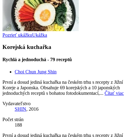
Pozrieť ukážku
Ukážka
Korejská kuchařka
Rychlá a jednoduchá - 79 receptů
Choi Chun Jung Shin
První a dosud jediná kuchařka na českém trhu s recepty z Jižní
Koreje a Japonska. Obsahuje 69 korejských a 10 japonských
jednoduchých receptů s bohatou fotodokumentací,...
Čítať viac
Vydavateľstvo
SHIN
, 2016
Počet strán
188
První a dosud jediná kuchařka na českém trhu s recepty z Jižní