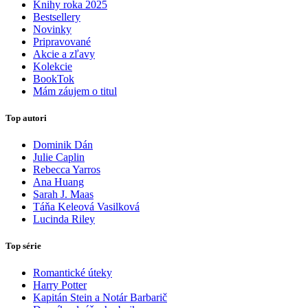
Knihy roka 2025
Bestsellery
Novinky
Pripravované
Akcie a zľavy
Kolekcie
BookTok
Mám záujem o titul
Top autori
Dominik Dán
Julie Caplin
Rebecca Yarros
Ana Huang
Sarah J. Maas
Táňa Keleová Vasilková
Lucinda Riley
Top série
Romantické úteky
Harry Potter
Kapitán Stein a Notár Barbarič