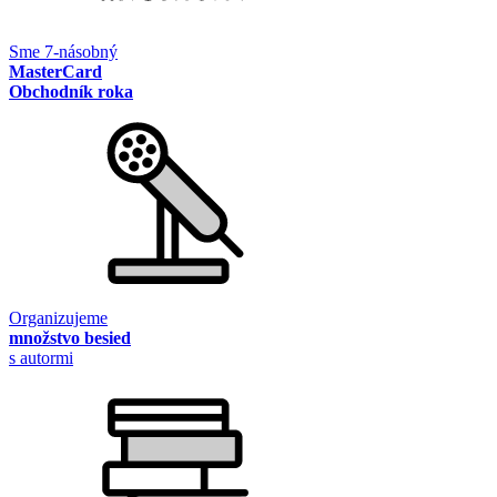
Sme 7-násobný
MasterCard
Obchodník roka
Organizujeme
množstvo besied
s autormi