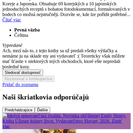
Koreje a Japonska. Obsahuje 69 korejských a 10 japonských
jednoduchých receptů s bohatou fotodokumentací, formulovaných v
bodech co možná nejstručněji. Dozvíte se, kde lze pořídit potřebné...
Čítať viac
Pevná väzba
Čeština
Vypredané
Ach, mrzí nás to, z tejto knihy sa už predali všetky výtlačky a
nemáme ju na sklade my ani vydavateľ :( Teoreticky však môžete
mať šťastie v niektorých iných obchodoch, ktoré ešte nepredali
posledné kusy.
Sledovať dostupnosť
Rezervovať v kníhkupectve
Pridať do zoznamu
Naši škriatkovia odporúčajú
Predchádzajúce
Ďalšie