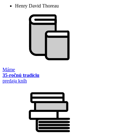
Henry David Thoreau
Máme
35-ročnú tradíciu
predaja kníh