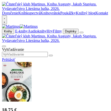
Doručenie
Kníhkupectvá
Knihovrátok
Poukážky
Knižný blog
Kontakt
E-knihy
Audioknihy
Hry
Filmy
Knihy
Doplnky
Vyhľadávanie
Prihlásiť
18,75 €