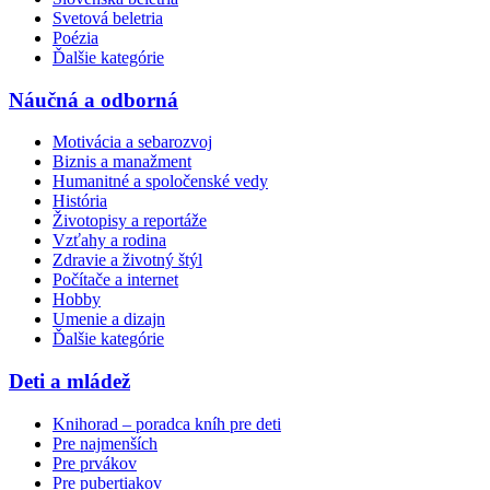
Svetová beletria
Poézia
Ďalšie kategórie
Náučná a odborná
Motivácia a sebarozvoj
Biznis a manažment
Humanitné a spoločenské vedy
História
Životopisy a reportáže
Vzťahy a rodina
Zdravie a životný štýl
Počítače a internet
Hobby
Umenie a dizajn
Ďalšie kategórie
Deti a mládež
Knihorad – poradca kníh pre deti
Pre najmenších
Pre prvákov
Pre pubertiakov