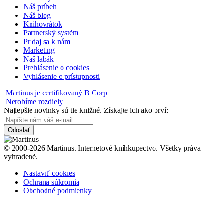
Náš príbeh
Náš blog
Knihovrátok
Partnerský systém
Pridaj sa k nám
Marketing
Náš labák
Prehlásenie o cookies
Vyhlásenie o prístupnosti
Martinus je certifikovaný B Corp
Nerobíme rozdiely
Najlepšie novinky sú tie knižné. Získajte ich ako prví:
Odoslať
© 2000-2026 Martinus. Internetové kníhkupectvo. Všetky práva
vyhradené.
Nastaviť cookies
Ochrana súkromia
Obchodné podmienky