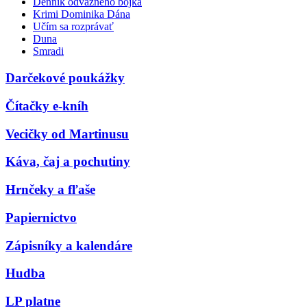
Denník odvážneho bojka
Krimi Dominika Dána
Učím sa rozprávať
Duna
Smradi
Darčekové poukážky
Čítačky e-kníh
Vecičky od Martinusu
Káva, čaj a pochutiny
Hrnčeky a fľaše
Papiernictvo
Zápisníky a kalendáre
Hudba
LP platne