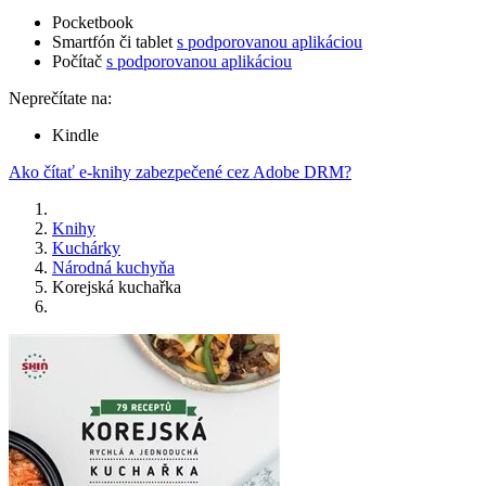
Pocketbook
Smartfón či tablet
s podporovanou aplikáciou
Počítač
s podporovanou aplikáciou
Neprečítate na:
Kindle
Ako čítať e-knihy zabezpečené cez Adobe DRM?
Knihy
Kuchárky
Národná kuchyňa
Korejská kuchařka