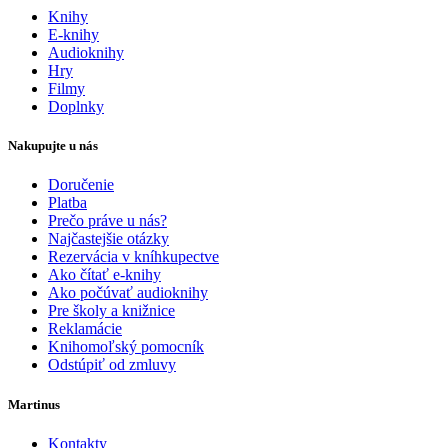
Knihy
E-knihy
Audioknihy
Hry
Filmy
Doplnky
Nakupujte u nás
Doručenie
Platba
Prečo práve u nás?
Najčastejšie otázky
Rezervácia v kníhkupectve
Ako čítať e-knihy
Ako počúvať audioknihy
Pre školy a knižnice
Reklamácie
Knihomoľský pomocník
Odstúpiť od zmluvy
Martinus
Kontakty