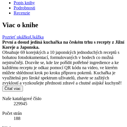
Popis knihy
Podrobnosti
Recenzie
Viac o knihe
Pozrieť ukážku
Ukážka
První a dosud jediná kuchařka na českém trhu s recepty z Jižní
Koreje a Japonska.
Obsahuje 69 korejských a 10 japonských jednoduchých receptů s
bohatou fotodokumentací, formulovaných v bodech co možná
nejstručněji. Dozvíte se, kde lze pořídit potřebné ingredience a ke
každému receptu je odkaz pomocí QR kódu na video, ve kterém
můžete shlédnout krok po kroku přípravu pokrmů. Kuchařka je
využitelná pro široké spektrum uživatelů, zbavte se zažitých
zvyklostí a vyzkoušejte přednosti zdravé a chutné asijské kuchyně!
Čítať viac
Naše katalógové číslo
229945
Počet strán
188