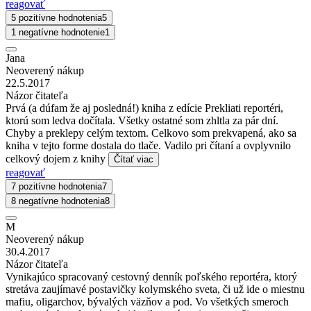
reagovať
5 pozitívne hodnotenia
5
1 negatívne hodnotenie
1
Jana
Neoverený nákup
22.5.2017
Názor čitateľa
Prvá (a dúfam že aj posledná!) kniha z edície Prekliati reportéri,
ktorú som ledva dočítala. Všetky ostatné som zhltla za pár dní.
Chyby a preklepy celým textom. Celkovo som prekvapená, ako sa
kniha v tejto forme dostala do tlače. Vadilo pri čítaní a ovplyvnilo
celkový dojem z knihy
Čítať viac
reagovať
7 pozitívne hodnotenia
7
8 negatívne hodnotenia
8
M
Neoverený nákup
30.4.2017
Názor čitateľa
Vynikajúco spracovaný cestovný denník poľského reportéra, ktorý
stretáva zaujímavé postavičky kolymského sveta, či už ide o miestnu
mafiu, oligarchov, bývalých väzňov a pod. Vo všetkých smeroch