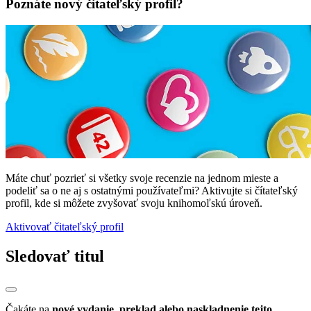
Poznáte nový čitateľský profil?
Máte chuť pozrieť si všetky svoje recenzie na jednom mieste a
podeliť sa o ne aj s ostatnými používateľmi? Aktivujte si čítateľský
profil, kde si môžete zvyšovať svoju knihomoľskú úroveň.
Aktivovať čitateľský profil
Sledovať titul
Čakáte na
nové vydanie, preklad alebo naskladnenie tejto