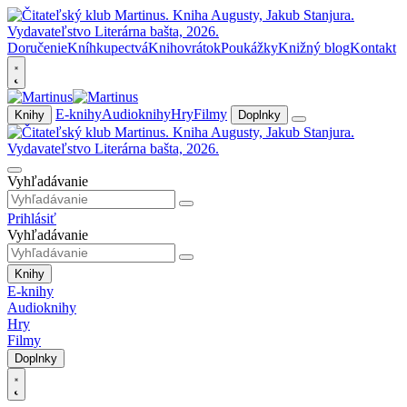
Doručenie
Kníhkupectvá
Knihovrátok
Poukážky
Knižný blog
Kontakt
E-knihy
Audioknihy
Hry
Filmy
Knihy
Doplnky
Vyhľadávanie
Prihlásiť
Vyhľadávanie
Knihy
E-knihy
Audioknihy
Hry
Filmy
Doplnky