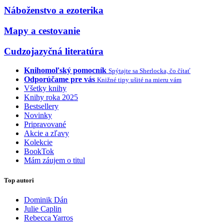
Náboženstvo a ezoterika
Mapy a cestovanie
Cudzojazyčná literatúra
Knihomoľský pomocník
Spýtajte sa Sherlocka, čo čítať
Odporúčame pre vás
Knižné tipy ušité na mieru vám
Všetky knihy
Knihy roka 2025
Bestsellery
Novinky
Pripravované
Akcie a zľavy
Kolekcie
BookTok
Mám záujem o titul
Top autori
Dominik Dán
Julie Caplin
Rebecca Yarros