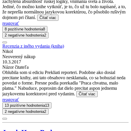
zachytená absurdnosť ruskej logiky, vnímania sveta a života.
Jediné, čo možno knihe vytknúť, je to, čo už tu bolo napísané, a to,
že neprešla normálnou jazykovou korektúrou, čo pôsobilo rušivým
dojmom pri čítaní.
Čítať viac
reagovať
8 pozitívne hodnotenia
8
2 negatívne hodnotenia
2
Recenzia z iného vydania (kniha)
Nikol
Neoverený nákup
10.3.2017
Názor čitateľa
Oblubila som si ediciu Prekliati reporteri. Podobne ako dosial
precitane knihy, ani tato obsahovo nesklamala, co sa bohuzial neda
povedat o forme. Presne podla porekadla "Praca chvatna, malo
platna." Nabuduce, poprosim dat dielo precitat aspon jednemu
jazykovemu korektorovi pred vydanim.
Čítať viac
reagovať
13 pozitívne hodnotenia
13
2 negatívne hodnotenia
2