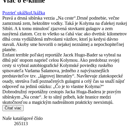
Viac o e-knihe
Pozrieť ukážku
Ukážka
Pravá a drsná sibírska verzia „Na ceste“.Drsné podnebie, večne
zamrznutá zem, hektolitre vodky. Taká je Kolyma na ďalekej ruskej
Sibíri. A k tomu minulosť zjazvená stovkami gulagov a zem
nasýtená zlatom. Cez to všetko sa ťahá viac ako dvetisíc kilometrov
dlhá cesta vydláždená mŕtvolami väzňov, ktorí ju kedysi dávno
stavali. Akoby sme hovorili o nejakej neznámej a nepochopiteľnej
planéte.
Enfant terrible poľskej reportáže Jacek Hugo-Bader sa vybral na
dlhú púť stopom naprieč celou Kolymou. Ako predobraz svojej
cesty si vybral autobiografické Kolymské poviedky ruského
spisovateľa Varlama Šalamova, jedného z najvýraznejších
predstaviteľov tzv. „lágrovej literatúry“. Navštevuje zlatokopecké
osady, stretáva ľudí poznačených gulagmi a celý čas sa snaží nájsť
odpoveď na jedinú otázku: „Čo je to vlastne Kolyma?“
Dobrodružný reportážny cestopis Jacka Huga-Badera je pravým
sibírskym „Na ceste“. Je to silný príbeh, kde hranice medzi
skutočnosťou a magickým nadreálnom prakticky neexistujú.
Čítať viac
Naše katalógové číslo
265113