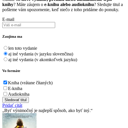
knihy
? Máte záujem o
e-knihu alebo audioknihu
? Sledujte titul a
pošleme vám upozornenie, keď niečo z toho pridáme do ponuky.
E-mail
Zaujíma ma
len toto vydanie
aj iné vydania (v jazyku slovenčina)
aj iné vydania (v akomkoľvek jazyku)
Vo formáte
Kniha (vrátane čítaných)
E-kniha
Audiokniha
Sledovať titul
Pridať citát
Byť výnimočný je najlepší spôsob, ako byť iný.