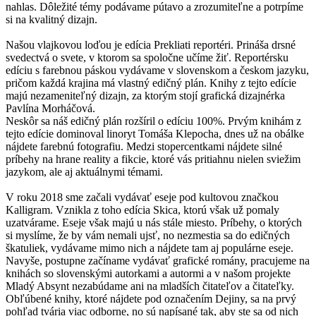
nahlas. Dôležité témy podávame pútavo a zrozumiteľne a potrpíme
si na kvalitný dizajn.
Našou vlajkovou loďou je edícia Prekliati reportéri. Prináša drsné
svedectvá o svete, v ktorom sa spoločne učíme žiť. Reportérsku
edíciu s farebnou páskou vydávame v slovenskom a českom jazyku,
pričom každá krajina má vlastný edičný plán. Knihy z tejto edície
majú nezameniteľný dizajn, za ktorým stojí grafická dizajnérka
Pavlína Morháčová.
Neskôr sa náš edičný plán rozšíril o edíciu 100%. Prvým knihám z
tejto edície dominoval linoryt Tomáša Klepocha, dnes už na obálke
nájdete farebnú fotografiu. Medzi stopercentkami nájdete silné
príbehy na hrane reality a fikcie, ktoré vás pritiahnu nielen sviežim
jazykom, ale aj aktuálnymi témami.
V roku 2018 sme začali vydávať eseje pod kultovou značkou
Kalligram. Vznikla z toho edícia Skica, ktorú však už pomaly
uzatvárame. Eseje však majú u nás stále miesto. Príbehy, o ktorých
si myslíme, že by vám nemali ujsť, no nezmestia sa do edičných
škatuliek, vydávame mimo nich a nájdete tam aj populárne eseje.
Navyše, postupne začíname vydávať grafické romány, pracujeme na
knihách so slovenskými autorkami a autormi a v našom projekte
Mladý Absynt nezabúdame ani na mladších čitateľov a čitateľky.
Obľúbené knihy, ktoré nájdete pod označením Dejiny, sa na prvý
pohľad tvária viac odborne, no sú napísané tak, aby ste sa od nich