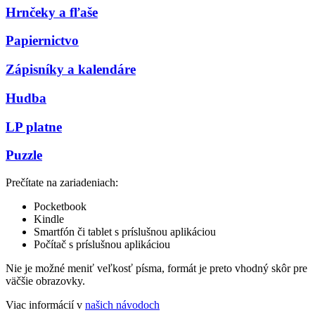
Hrnčeky a fľaše
Papiernictvo
Zápisníky a kalendáre
Hudba
LP platne
Puzzle
Prečítate na zariadeniach:
Pocketbook
Kindle
Smartfón či tablet s príslušnou aplikáciou
Počítač s príslušnou aplikáciou
Nie je možné meniť veľkosť písma, formát je preto vhodný skôr pre
väčšie obrazovky.
Viac informácií v
našich návodoch