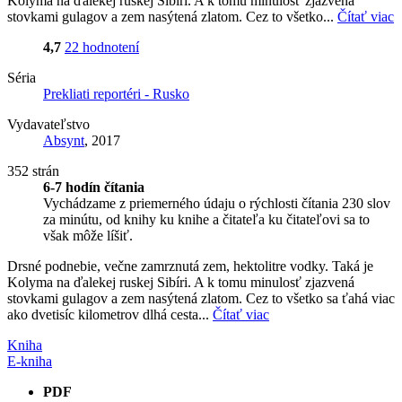
Kolyma na ďalekej ruskej Sibíri. A k tomu minulosť zjazvená
stovkami gulagov a zem nasýtená zlatom. Cez to všetko...
Čítať viac
4,7
22 hodnotení
Séria
Prekliati reportéri - Rusko
Vydavateľstvo
Absynt
, 2017
352 strán
6-7 hodín čítania
Vychádzame z priemerného údaju o rýchlosti čítania 230 slov
za minútu, od knihy ku knihe a čitateľa ku čitateľovi sa to
však môže líšiť.
Drsné podnebie, večne zamrznutá zem, hektolitre vodky. Taká je
Kolyma na ďalekej ruskej Sibíri. A k tomu minulosť zjazvená
stovkami gulagov a zem nasýtená zlatom. Cez to všetko sa ťahá viac
ako dvetisíc kilometrov dlhá cesta...
Čítať viac
Kniha
E-kniha
PDF