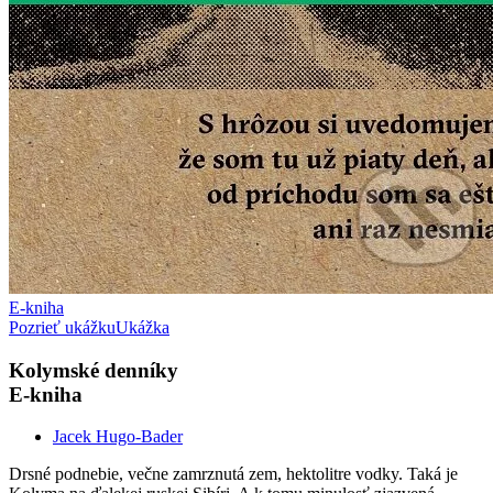
E-kniha
Pozrieť ukážku
Ukážka
Kolymské denníky
E-kniha
Jacek Hugo-Bader
Drsné podnebie, večne zamrznutá zem, hektolitre vodky. Taká je