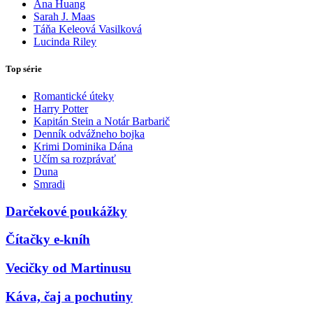
Ana Huang
Sarah J. Maas
Táňa Keleová Vasilková
Lucinda Riley
Top série
Romantické úteky
Harry Potter
Kapitán Stein a Notár Barbarič
Denník odvážneho bojka
Krimi Dominika Dána
Učím sa rozprávať
Duna
Smradi
Darčekové poukážky
Čítačky e-kníh
Vecičky od Martinusu
Káva, čaj a pochutiny