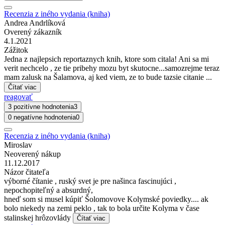
Recenzia z iného vydania (kniha)
Andrea Andrlíková
Overený zákazník
4.1.2021
Zážitok
Jedna z najlepsich reportaznych knih, ktore som citala! Ani sa mi
verit nechcelo , ze tie pribehy mozu byt skutocne...samozrejme teraz
mam zalusk na Šalamova, aj ked viem, ze to bude tazsie citanie ...
Čítať viac
reagovať
3 pozitívne hodnotenia
3
0 negatívne hodnotenia
0
Recenzia z iného vydania (kniha)
Miroslav
Neoverený nákup
11.12.2017
Názor čitateľa
výborné čítanie , ruský svet je pre našinca fascinujúci ,
nepochopiteľný a absurdný,
hneď som si musel kúpiť Šolomovove Kolymské poviedky.... ak
bolo niekedy na zemi peklo , tak to bola určite Kolyma v čase
stalinskej hrôzovlády
Čítať viac