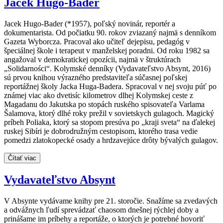
Jacek Hugo-Bader
Jacek Hugo-Bader (*1957), poľský novinár, reportér a
dokumentarista. Od počiatku 90. rokov zviazaný najmä s denníkom
Gazeta Wyborcza. Pracoval ako učiteľ dejepisu, pedagóg v
špeciálnej škole i terapeut v manželskej poradni. Od roku 1982 sa
angažoval v demokratickej opozícii, najmä v štruktúrach
„Solidarności“. Kolymské denníky (Vydavateľstvo Absynt, 2016)
sú prvou knihou výrazného predstaviteľa súčasnej poľskej
reportážnej školy Jacka Huga-Badera. Spracoval v nej svoju púť po
známej viac ako dvetisíc kilometrov dlhej Kolymskej ceste z
Magadanu do Jakutska po stopách ruského spisovateľa Varlama
Šalamova, ktorý dlhé roky prežil v sovietskych gulagoch. Magický
príbeh Poliaka, ktorý sa stopom presúva po „kraji sveta“ na ďalekej
ruskej Sibíri je dobrodružným cestopisom, ktorého trasa vedie
pomedzi zlatokopecké osady a hrdzavejúce drôty bývalých gulagov.
Čítať viac
Vydavateľstvo Absynt
V Absynte vydávame knihy pre 21. storočie. Snažíme sa zvedavých
a odvážnych ľudí sprevádzať chaosom dnešnej rýchlej doby a
prinášame im príbehy a reportáže, o ktorých je potrebné hovoriť