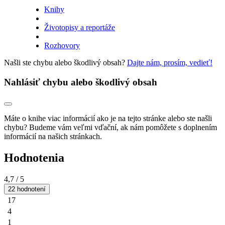
Knihy
Životopisy a reportáže
Rozhovory
Našli ste chybu alebo škodlivý obsah?
Dajte nám, prosím, vedieť!
Nahlásiť chybu alebo škodlivý obsah
Máte o knihe viac informácií ako je na tejto stránke alebo ste našli
chybu? Budeme vám veľmi vďační, ak nám pomôžete s doplnením
informácií na našich stránkach.
Hodnotenia
4,7
/ 5
22 hodnotení
17
4
1