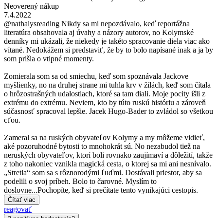
Neoverený nákup
7.4.2022
@nathalysreading Nikdy sa mi nepozdávalo, keď reportážna
literatúra obsahovala aj úvahy a názory autorov, no Kolymské
denníky mi ukázali, že niekedy je takéto spracovanie diela viac ako
vítané. Nedokážem si predstaviť, že by to bolo napísané inak a ja by
som prišla o vtipné momenty.
Zomierala som sa od smiechu, keď som spoznávala Jackove
myšlienky, no na druhej strane mi tuhla krv v žilách, keď som čítala
o hrôzostrašných udalostiach, ktoré sa tam diali. Moje pocity išli z
extrému do extrému. Neviem, kto by túto ruskú históriu a zároveň
súčasnosť spracoval lepšie. Jacek Hugo-Bader to zvládol so všetkou
cťou.
Zameral sa na ruských obyvateľov Kolymy a my môžeme vidieť,
aké pozoruhodné bytosti to mnohokrát sú. No nezabudol tiež na
neruských obyvateľov, ktorí boli rovnako zaujímaví a dôležití, takže
z toho nakoniec vznikla magická cesta, o ktorej sa mi ani nesnívalo.
„Stretla“ som sa s rôznorodými ľuďmi. Dostávali priestor, aby sa
podelili o svoj príbeh. Bolo to čarovné. Myslím to
doslovne...Pochopíte, keď si prečítate tento vynikajúci cestopis.
Čítať viac
reagovať