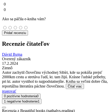
0
0
Ako sa páčila e-kniha vám?
Pridať recenziu
Recenzie čitateľov
Dávid Bujna
Overený zákazník
17.2.2024
Zimnô
Autor zachytil človečinu východnej Sibíri, kde sa pokúša prejsť
2000km cestu a stretáva ľudí, kt. tam žijú. Krásne ľudské príbehy,
pri kt. autor vystihol to najpodstatnejšie. Kniha sa veľmi dobre číta,
reportážna literatúra páchne človečinou.
Čítať viac
reagovať
0 pozitívne hodnotenia
0
1 negatívne hodnotenie
1
Recenzia z Beautiful books (nathalys-reading)