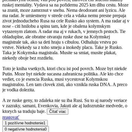
ruskej mentality. Vydava sa na pofidernu 2025 km dlhu cestu. Moze
sa zranit, moze zamrznut v snehu. Nema deodorant ani lyzicu. Ale
ma radar. Je umiestneny v strede cela a vdaka nemu presne prepaja
zivot jednoducheho Rusa na cele Rusko ako system. A ma radar aj v
nose - citi hnilobu a spinu tam, kde je obalena kolymskym
vytazenym zlatom. A radar ma aj v rukach, v jemnych prstoch. Tie
ohladuplne, ale obratne otvaraju ruske duse na Kolymskej
magistrale tak, ako sa deti hraju s cibulou. Odhaluju vrstvu po
vrstve. Niekedy sa z toho smeju a inokedy placu. Take je Rusko.
Taka je Kokymska magistrala. Musite sa smiat, musite plakat,
niekedy oboje bez rozdielu.
Toto je kniha vsetkych, ktori chcu ist pod povrch. Moze byt niekde
Putin. Moze byt niekde sucasna zahranicna politika. Ale kto chce
vediet, co je esencia Ruska, musi vycestovat Kolymskou
magistralou. Len tam clovek zisti, ako vznikla ruska DNA. A preco
je vodka dolezita.
A ze ruske geny, to zdaleka nie su iba Rusi. Su to aj narody veriace
v zazraky, samani, Evenkovia, Jakuti ale aj ludozrutske medvede, o
ktorych sa traduju baje.
Čítať viac
reagovať
1 pozitívne hodnotenie
1
0 negatívne hodnotenia
0