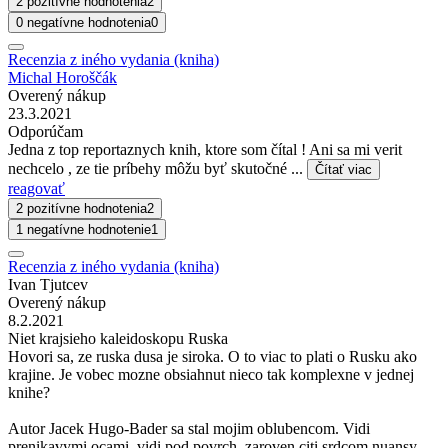
2 pozitívne hodnotenia
2
0 negatívne hodnotenia
0
Recenzia z iného vydania (kniha)
Michal Horoščák
Overený nákup
23.3.2021
Odporúčam
Jedna z top reportaznych knih, ktore som čítal ! Ani sa mi verit
nechcelo , ze tie príbehy môžu byť skutočné ...
Čítať viac
reagovať
2 pozitívne hodnotenia
2
1 negatívne hodnotenie
1
Recenzia z iného vydania (kniha)
Ivan Tjutcev
Overený nákup
8.2.2021
Niet krajsieho kaleidoskopu Ruska
Hovori sa, ze ruska dusa je siroka. O to viac to plati o Rusku ako
krajine. Je vobec mozne obsiahnut nieco tak komplexne v jednej
knihe?
Autor Jacek Hugo-Bader sa stal mojim oblubencom. Vidi
prenikavymi ocami, vidi pod povrch, zaroven citi srdcom nuansy