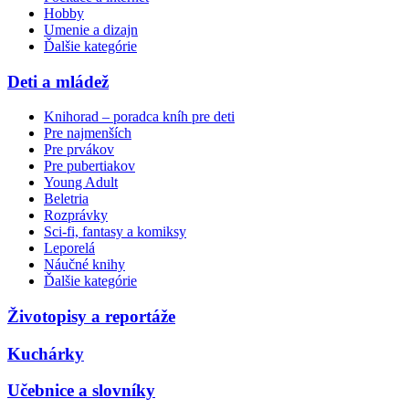
Hobby
Umenie a dizajn
Ďalšie kategórie
Deti a mládež
Knihorad – poradca kníh pre deti
Pre najmenších
Pre prvákov
Pre pubertiakov
Young Adult
Beletria
Rozprávky
Sci-fi, fantasy a komiksy
Leporelá
Náučné knihy
Ďalšie kategórie
Životopisy a reportáže
Kuchárky
Učebnice a slovníky