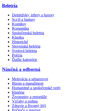
Beletria
Detektívky, trilery a horory
Sci-fi a fantasy
Komiksy
Romantika
Spoločenská beletria
Klasika
Historické
Slovenská beletria
Svetová beletria
Poézia
Ďalšie kategórie
Náučná a odborná
Motivácia a sebarozvoj
Biznis a manažment
Humanitné a spoločenské vedy
História
Životopisy a reportáže
Vzťahy a rodina
Zdravie a životný štýl
Počítače a internet