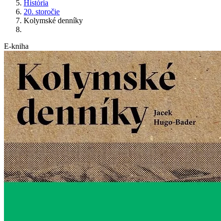
História
20. storočie
Kolymské denníky
E-kniha