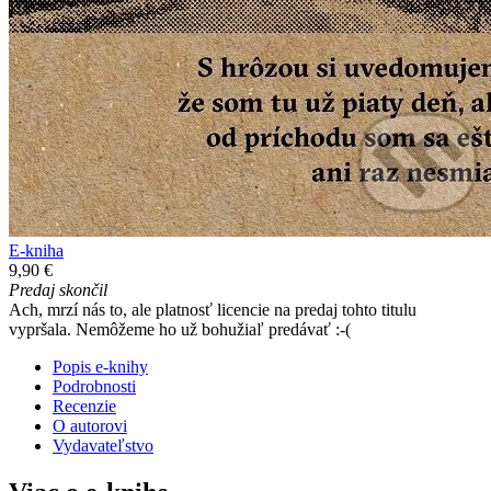
E-kniha
9,90 €
Predaj skončil
Ach, mrzí nás to, ale platnosť licencie na predaj tohto titulu
vypršala. Nemôžeme ho už bohužiaľ predávať :-(
Popis e-knihy
Podrobnosti
Recenzie
O autorovi
Vydavateľstvo